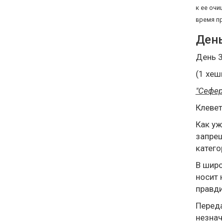
к ее очи
время пр
День
День 
(1 хеш
"Сефер
Клеве
Как уж
запрещ
катего
В широ
носит 
правди
Переда
незнач