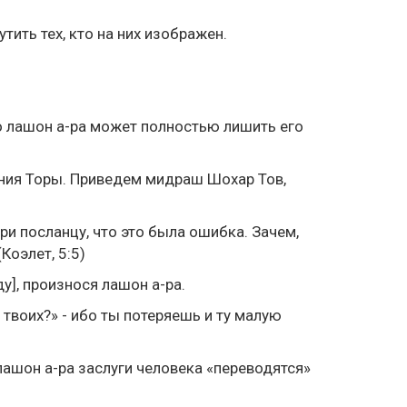
ить тех, кто на них изображен.
но лашон а-ра может полностью лишить его
ния Торы. Приведем мидраш Шохар Тов,
вори посланцу, что это была ошибка. Зачем,
Коэлет, 5:5)
ду], произнося лашон а-ра.
к твоих?» - ибо ты потеряешь и ту малую
лашон а-ра заслуги человека «переводятся»