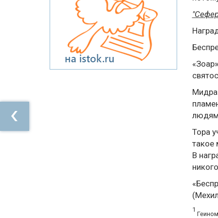
"Сефе
Награ
Беспре
«Зоар»
святос
Мидраг
пламе
людям 
Тора у
такое 
В нагр
никого
«Беспр
(Мехил
1
Геином 