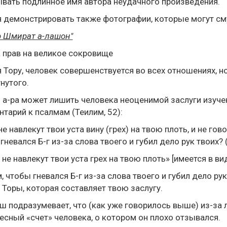
вать подлинное имя автора неудачного произведения.
 демонстрировать также фотографии, которые могут смут
р Шмират а-лашон"
 прав на великое сокровище
 Тору, человек совершенствуется во всех отношениях, 
нутого.
а-ра может лишить человека неоценимой заслуги изуче
тарий к псалмам (Теилим, 52):
не навлекут твои уста вину (грех) на твою плоть, и не го
гневался Б-г из-за слова твоего и губил дело рук твоих? (
 не навлекут твои уста грех на твою плоть» [имеется в ви
, чтобы гневался Б-г из-за слова твоего и губил дело ру
 Торы, которая составляет твою заслугу.
 подразумевает, что (как уже говорилось выше) из-за 
есный «счет» человека, о котором он плохо отзывался.