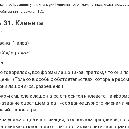
щению. Традиция учит, что муки Геинома - это пламя стыда, обжигающее д
ебывания на земле. - Г.С.
 31. Клевета
31
вана -1 ияра)
 Хафец хаим"
та
е говорилось, все формы лашон а-ра, при том, что они 
ены. (Только в особых обстоятельствах, которые расс
рии лашон а-ра, разрешена.)
ком смысле к лашон а-ра относится и клевета - инфор
название оцаат шем а-ра - «создание дурного имени» и 
вый лашон а-ра.
ча унижающей информации, в основном правдивой, но 
ительные отклонения от фактов, также считается оцаат 