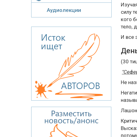
Изучая
Аудиолекции
силу т
кого б
тело, 
И все 
День
(30 ти
"Сефе
Не на
Негати
называ
Лашон 
Критич
Высказ
потому