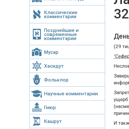
32
Классические
комментарии
Позднейшие и
современные
Ден
комментарии
(29 ти
Мусар
"Сефер
Хасидут
Несло
Заверш
Фольклор
информ
Запрет
Научные комментарии
ущерб 
(насме
Гиюр
причин
Кашрут
И такж