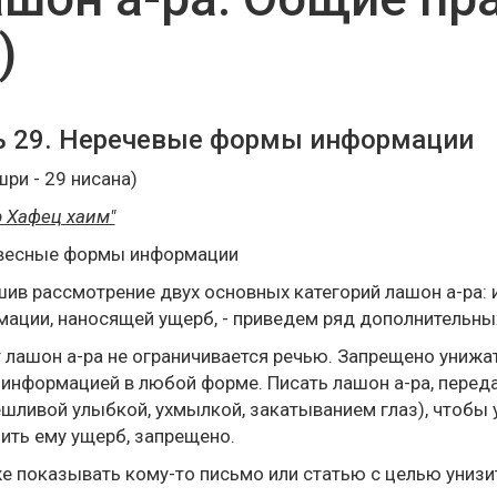
)
ь 29. Неречевые формы информации
шри - 29 нисана)
 Хафец хаим"
весные формы информации
ив рассмотрение двух основных категорий лашон а-ра:
ации, наносящей ущерб, - приведем ряд дополнительных
 лашон а-ра не ограничивается речью. Запрещено унижа
информацией в любой форме. Писать лашон а-ра, перед
шливой улыбкой, ухмылкой, закатыванием глаз), чтобы 
ить ему ущерб, запрещено.
е показывать кому-то письмо или статью с целью унизит