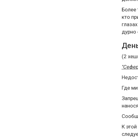
Более 
кто пр
глазах
дурно 
День
(2 хеш
"Сефер
Недос
Где ми
Запрещ
нанося
Сообща
К этой
следуе