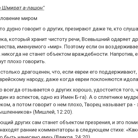
р Шмират а-лашон"
словение миром
кто дурно говорит о других, презирают даже те, кто слуша
ка, который хранит чистоту речи, Всевышний одаряет 
чества, именуемого «мир». Поэтому если он воздерживае
 никогда не станет объектом враждебности. Напротив, ег
нут плохо говорить.
столько драгоценен, что, если евреи его поддерживают
врейскому народу, даже когда евреи поклоняются идолам
то всегда отзывается о других хорошо, удостоится того, 
дин из аспектов, одно из Имен Б-га). А о сплетнике мудр
ком, а потом говорит о нем плохо, Творец называет ра - 
шленников» (Мишлей, 12:20).
щий других сам станет объектом презрения, и это поми
 находят ранние комментаторы в следующем стихе: «Како
 быть нанесено ему» (Ваикра, 24:20).