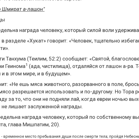
р Шмират а-лашон"
ды
дельна награда человеку, который силой воли удержива
 в разделе «Хукат» говорит: «Человек, тщательно избе
ти».
и Танхума (Теилим, 52:2) сообщает: «Святой, благослове
1
ни Геинома
(ада, чистилища), отдаляйся от лашон а-ра.
и в этом мире, и в будущем».
чит: «Не ешь мяса животного, разорванного в поле, брос
мясо разрешается использовать и по-другому. Но Тора 
аду за то, что они не подняли лай, когда евреи ночью вых
 не лишает заслуженной награды.
едельна награда человеку, который по собственному вы
та, глава Мишпатим, 20).
- временное место пребывания души после смерти тела; пройдя Небесный