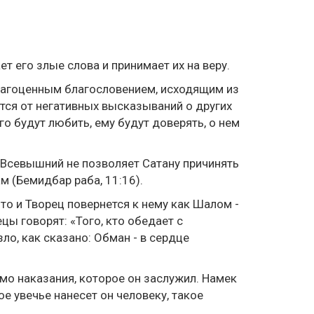
ет его злые слова и принимает их на веру.
драгоценным благословением, исходящим из
тся от негативных высказываний о других
о будут любить, ему будут доверять, о нем
, Всевышний не позволяет Сатану причинять
 (Бемидбар раба, 11:16).
что и Творец повернется к нему как Шалом -
ецы говорят: «Того, кто обедает с
зло, как сказано: Обман - в сердце
мо наказания, которое он заслужил. Намек
е увечье нанесет он человеку, такое