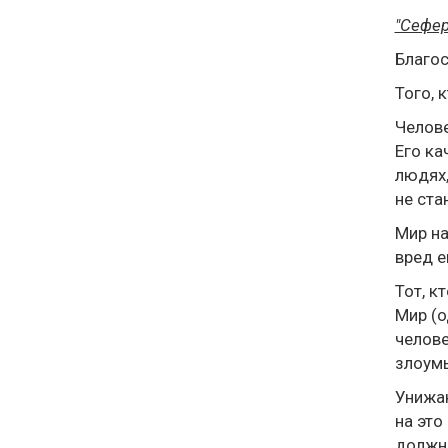
"Сефе
Благо
Того, 
Челове
Его ка
людях,
не ста
Мир на
вред е
Тот, к
Мир (о
челове
злоумы
Унижаю
на это
должно