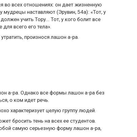
тся во всех отношениях: он дает жизненную
у мудрецы наставляют (Эрувин, 54а): «Тот, у
 должен учить Тору... Тот, у кого болит все
 для всего его тела».
 утратить, произнося лашон а-ра.
ашон а-ра. Однако все формы лашон а-ра без
я, о ком идет речь.
охо характеризует целую группу людей.
ет бросить тень на всех ее студентов.
обой самую серьезную форму лашон а-ра,