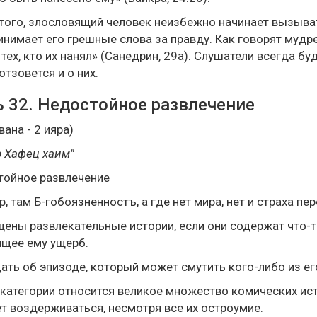
того, злословящий человек неизбежно начинает вызывать
инимает его грешные слова за правду. Как говорят муд
 тех, кто их нанял» (Санедрин, 29а). Слушатели всегда бу
отзовется и о них.
 32. Недостойное развлечение
вана - 2 ияра)
 Хафец хаим"
тойное развлечение
р, там Б-гобоязненностъ, а где нет мира, нет и страха пер
ены развлекательные истории, если они содержат что-т
щее ему ущерб.
ть об эпизоде, который может смутить кого-либо из его 
 категории относится великое множество комических ист
т воздерживаться, несмотря все их остроумие.