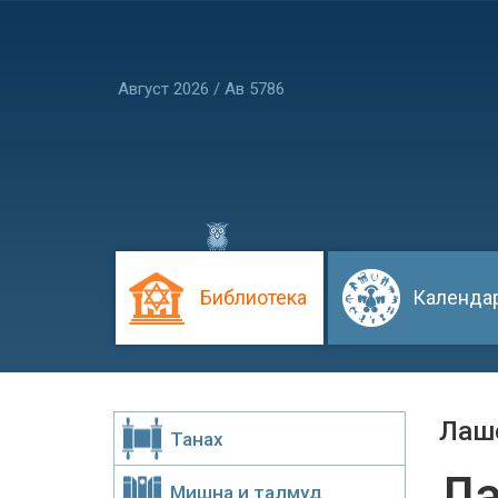
Август 2026 / Ав 5786
Библиотека
Календа
Лашо
Танах
Ла
Мишна и талмуд