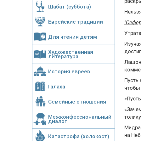
раскры
Шабат (суббота)
Нельзя
Еврейские традиции
"Сефе
Утрата
Для чтения детям
Изучая
достиг
Художественная
литература
Лашон 
коммен
История евреев
Пусть 
Галаха
чтобы 
«Пусть
Семейные отношения
«Зачем
Межконфессиональный
толику
диалог
Мидраш
на Неб
Катастрофа (холокост)