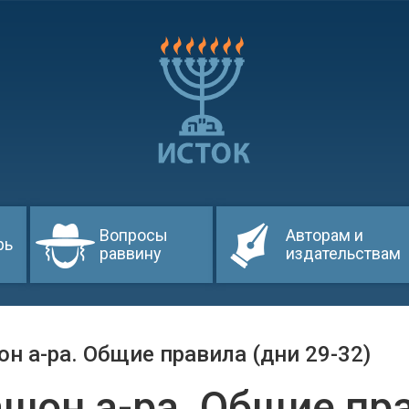
Вопросы
Авторам и
рь
раввину
издательствам
н а-ра. Общие правила (дни 29-32)
шон а-ра. Общие пра