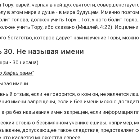
 Тору, еврей, черпая в ней дух святости, совершенствуе
елу в этом мире и душе - в мире будущем. Именно поэтом
олит голова, должен учить Тору... Тот, у кого болит горло,
должен учить Тору, ибо сказано (Мишлей, 4:22): Исцеление
это богатство, которое дарует нам изучение Торы, можно
 30. Не называя имени
шри - 30 нисана)
р Хафец хаим"
зывая имени
вный отзыв, если не говорится, о ком он, не является л
ния имени запрещены, если и без имени можно догадатьс
а-ра без называния имен запрещен, если информация пл
еский отзыв о безымянном ученике ешивы, например, мож
ывание, допускающее такое следствие, представляет с
 что касается множества евреев.