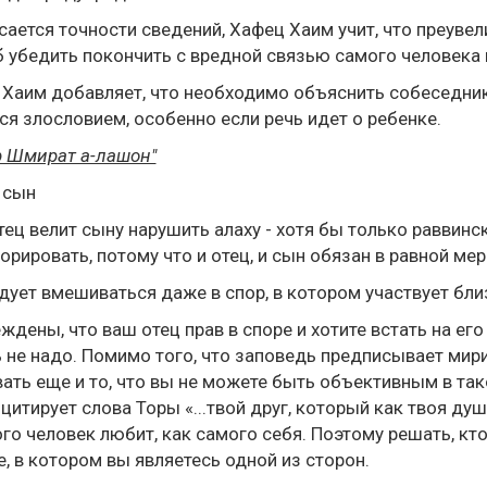
сается точности сведений, Хафец Хаим учит, что преуве
 убедить покончить с вредной связью самого человека и
Хаим добавляет, что необходимо объяснить собеседник
ся злословием, особенно если речь идет о ребенке.
р Шмират а-лашон"
 сын
тец велит сыну нарушить алаху - хотя бы только раввинс
орировать, потому что и отец, и сын обязан в равной ме
дует вмешиваться даже в спор, в котором участвует бли
ждены, что ваш отец прав в споре и хотите встать на его
 не надо. Помимо того, что заповедь предписывает мирит
ать еще и то, что вы не можете быть объективным в так
цитирует слова Торы «...твой друг, который как твоя душ
го человек любит, как самого себя. Поэтому решать, кто 
е, в котором вы являетесь одной из сторон.