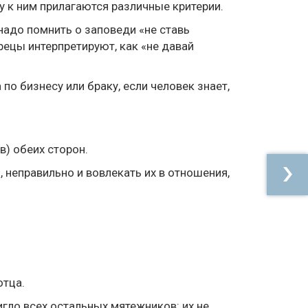
у к ним прилагаются различные критерии.
надо помнить о заповеди «не ставь
рецы интерпретируют, как «не давай
о бизнесу или браку, если человек знает,
) обеих сторон.
 неправильно и вовлекать их в отношения,
отца.
гло всех остальных мятежников: их не