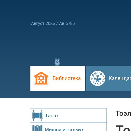
Август 2026 / Ав 5786
Библиотека
Календа
Тоэл
Танах
То
Мишна и талмуд