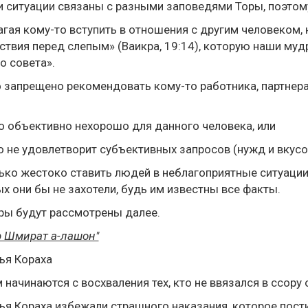
и ситуации связаны с разными заповедями Торы, поэтом
гая кому-то вступить в отношения с другим человеком, 
ствия перед слепым» (Ваикра, 19:14), которую наши муд
о совета».
 запрещено рекомендовать кому-то работника, партнера п
 объективно нехорошо для данного человека, или
 не удовлетворит субъективных запросов (нужд и вкусов
ько жестоко ставить людей в неблагоприятные ситуации,
х они бы не захотели, будь им известны все факты.
ры будут рассмотрены далее.
р Шмират а-лашон"
ья Кораха
 начинаются с восхваления тех, кто не ввязался в ссору 
я Кораха избежали страшного наказания, которое пости