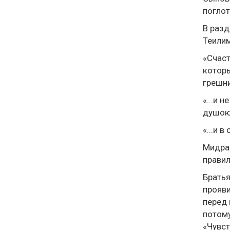
поглот
В разд
Теилим
«Счаст
которы
грешни
«...и 
душою 
«...и 
Мидраш
правил
Братья
прояви
перед 
потому
«Чувст