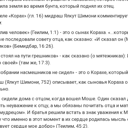
ила земля во время бунта, который поднял их отец.
еле «Корах» (гл. 16) мидраш Ялкут Шимони комментирует
:
лив человек» (Геилим, 1:1) - это о сынах Кораха. «...котор
е последовали совету отца, как сказано: «И сказал он 
ков» (Бемидбар, 16:26).
не стоял на пути грешников» - как сказано (о мятежниках)
своей» (там же, 17:3).
в собрании насмешников не сидел» - это о Корахе, котор
 (Ялкут Шимони, 752) описывает, как сыновья Кораха о
ьно.
 сидели дома с отцом, когда вошел Моше. Один сказал 
ть неуважение к отцу, а мы обязаны почитать отца и мат
мудрецом». И братья решили встать в знак уважения к М
 что именно в этот момент в их сердце родилась мысль о
вует сердце мое добро» (Теилим, 45:2).