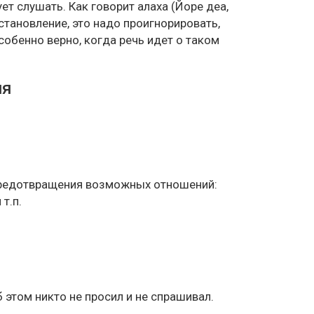
ет слушать. Как говорит алаха (Йоре деа,
становление, это надо проигнорировать,
собенно верно, когда речь идет о таком
ия
предотвращения возможных отношений:
т.п.
б этом никто не просил и не спрашивал.