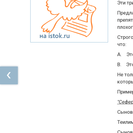
Эти тр
Предла
препят
плохог
Строго
что:
A. Это
B. Это
Не тол
которы
Приме
"Сефе
Сынов
Теилим
Сыновь