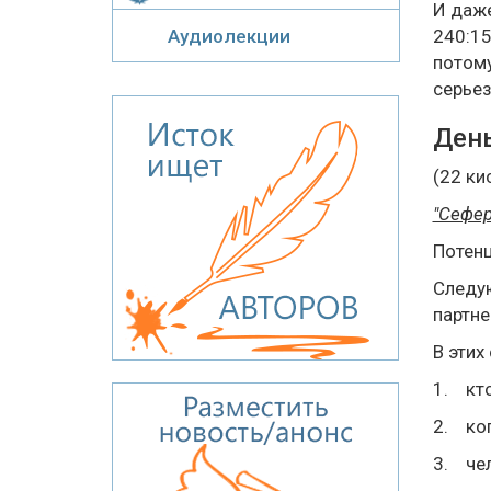
И даже
Аудиолекции
240:15
потому
серьез
День
(22 ки
"Сефер
Потен
Следую
партне
В этих
1. кто
2. ког
3. чел