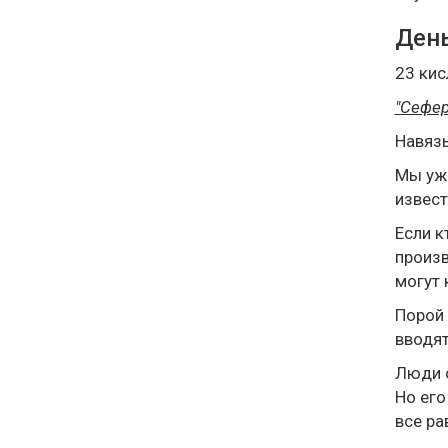
День
23 кис
"Сефер
Навяз
Мы уже
извест
Если к
произв
могут 
Порой 
вводят
Люди с
Но его
все ра