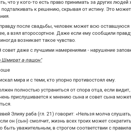
ть, что у кого-то есть право принимать за других люде
 подталкивать к решению, скрывая от истину. Это может
ния.
правду после свадьбы, человек может всю оставшуюся ж
е, а взял второсортное. Даже если ему сообщили правду
иногда возникает такое чувство.
 совет даже с лучшими намерениями - нарушение запове
р Шмират а-лашон"
Моше
скал мира и с теми, кто упорно противостоял ему.
лжен полностью устраниться от спора отца, если видит,
чень прислушивается к мнению сына и совет сына может
ться.
евей Элияу раба (гл. 21) говорит: «Нельзя молча слушат
Если он (сын) смолчит, жизнь всех троих может сократит
 быть уважительным, в строгом соответствии с правилам