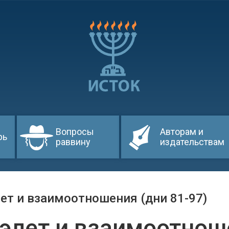
Вопросы
Авторам и
рь
раввину
издательствам
ет и взаимоотношения (дни 81-97)
элет и взаимоотноше