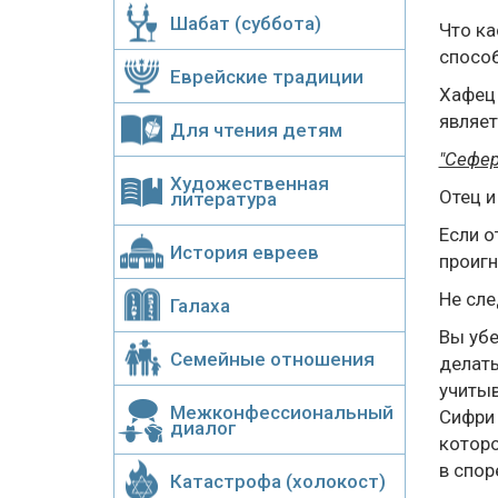
Шабат (суббота)
Что ка
способ
Еврейские традиции
Хафец 
являет
Для чтения детям
"Сефе
Художественная
Отец и
литература
Если о
История евреев
проигн
Не сле
Галаха
Вы убе
Семейные отношения
делать
учитыв
Межконфессиональный
Сифри 
диалог
которо
в спор
Катастрофа (холокост)