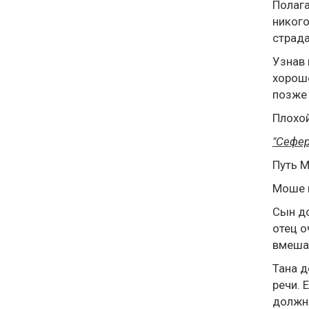
Полага
никого
страда
Узнав 
хороше
позже 
Плохой
"Сефе
Путь 
Моше и
Сын до
отец о
вмеша
Тана д
речи. 
должно