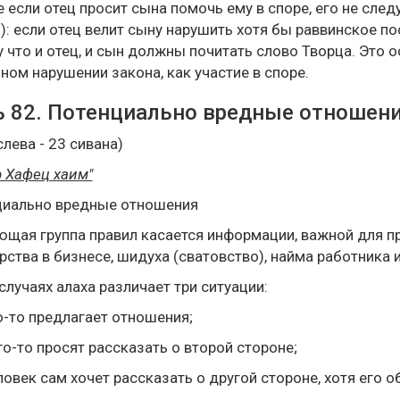
 если отец просит сына помочь ему в споре, его не следу
): если отец велит сыну нарушить хотя бы раввинское по
 что и отец, и сын должны почитать слово Творца. Это о
ном нарушении закона, как участие в споре.
 82. Потенциально вредные отношен
слева - 23 сивана)
 Хафец хаим"
циально вредные отношения
щая группа правил касается информации, важной для 
рства в бизнесе, шидуха (сватовство), найма работника и 
 случаях алаха различает три ситуации:
-то предлагает отношения;
о-то просят рассказать о второй стороне;
овек сам хочет рассказать о другой стороне, хотя его о