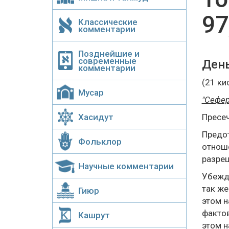
97
Классические
комментарии
Позднейшие и
современные
День
комментарии
(21 ки
Мусар
"Сефер
Хасидут
Пресе
Предот
Фольклор
отноше
разреш
Научные комментарии
Убежда
так же
Гиюр
этом н
фактов
Кашрут
этом н