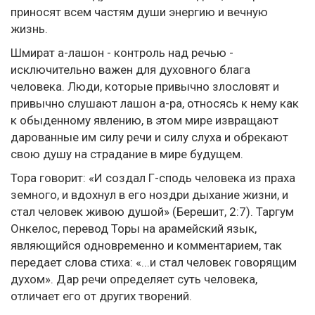
приносят всем частям души энергию и вечную
жизнь.
Шмират а-лашон - контроль над речью -
исключительно важен для духовного блага
человека. Люди, которые привычно злословят и
привычно слушают лашон а-ра, относясь к нему как
к обыденному явлению, в этом мире извращают
дарованные им силу речи и силу слуха и обрекают
свою душу на страдание в мире будущем.
Тора говорит: «И создал Г-сподь человека из праха
земного, и вдохнул в его ноздри дыхание жизни, и
стал человек живою душой» (Берешит, 2:7). Таргум
Онкелос, перевод Торы на арамейский язык,
являющийся одновременно и комментарием, так
передает слова стиха: «...и стал человек говорящим
духом». Дар речи определяет суть человека,
отличает его от других творений.