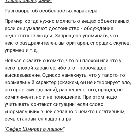
"Сефер Хафец хаим"
Разговоры об особенностях характера
Пример, когда нужно молчать о вещах объективных,
если они умаляют достоинство - обсуждение
недостатков людей. Запрещено упоминать, что
некто раздражителен, авторитарен, спорщик, скупец,
упрямец и т.д.
Нельзя сказать о ком-то, что он плохой или что у
него плохой характер, ибо это - порочащее
высказывание. Однако намекнуть, что у такого-то
нормальный характер (скажем, он не игнорирует зло,
которое ему сделали), разрешено: это, правда, не
комплимент, но и не поношение. При этом надо
учитывать контекст ситуации: если слово
«нормальный» в ней связано с чем-то негативным,
речь становится лашон а-ра.
"Сефер Шмират а-лашон"