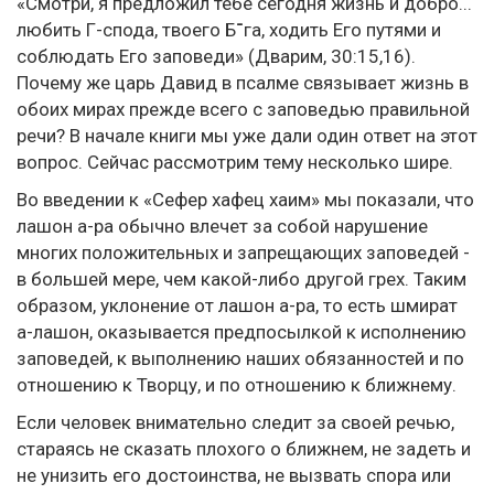
«Смотри, я предложил тебе сегодня жизнь и добро...
любить Г-спода, твоего Б־га, ходить Его путями и
соблюдать Его заповеди» (Дварим, 30:15,16).
Почему же царь Давид в псалме связывает жизнь в
обоих мирах прежде всего с заповедью правильной
речи? В начале книги мы уже дали один ответ на этот
вопрос. Сейчас рассмотрим тему несколько шире.
Во введении к «Сефер хафец хаим» мы показали, что
лашон а-ра обычно влечет за собой нарушение
многих положительных и запрещающих заповедей -
в большей мере, чем какой-либо другой грех. Таким
образом, уклонение от лашон а-ра, то есть шмират
а-лашон, оказывается предпосылкой к исполнению
заповедей, к выполнению наших обязанностей и по
отношению к Творцу, и по отношению к ближнему.
Если человек внимательно следит за своей речью,
стараясь не сказать плохого о ближнем, не задеть и
не унизить его достоинства, не вызвать спора или