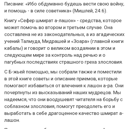
Писание: «Ибо обдуманно будешь вести свою войну,
и помощь - в силе советника» (Мишлей, 24:6).
Книгу «Сефер шмират а-лашон» - средства, которое
может помочь во втором и третьем случае. Она
составлена не из законодательных, а из агадических
учений Талмуда, Мидрашей и «Зоара» (главной книги
кабалы) и говорит о великом воздаянии в этом и
следующем мире за контроль над речью и о
пагубных последствиях страшного греха злословия.
С Б-жьей помощью, мы собрали также и поместили
в этой книге советы и описание приемов, которые
помогают избавиться от влечения к лашон а-ра. Они
почерпнуты из высказываний наших мудрецов. Мы
надеемся, что они воодушевят читателя на борьбу с
соблазном злословия, помогут преодолеть его и
выработать в себе драгоценное качество шмират а-
лашон.