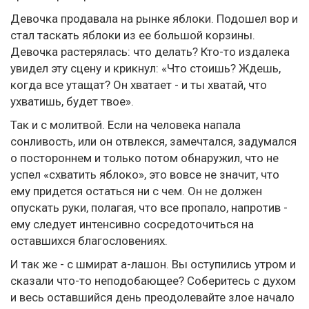
Девочка продавала на рынке яблоки. Подошел вор и
стал таскать яблоки из ее большой корзины.
Девочка растерялась: что делать? Кто-то издалека
увидел эту сцену и крикнул: «Что стоишь? Ждешь,
когда все утащат? Он хватает - и ты хватай, что
ухватишь, будет твое».
Так и с молитвой. Если на человека напала
сонливость, или он отвлекся, замечтался, задумался
о постороннем и только потом обнаружил, что не
успел «схватить яблоко», это вовсе не значит, что
ему придется остаться ни с чем. Он не должен
опускать руки, полагая, что все пропало, напротив -
ему следует интенсивно сосредоточиться на
оставшихся благословениях.
И так же - с шмират а-лашон. Вы оступились утром и
сказали что-то неподобающее? Соберитесь с духом
и весь оставшийся день преодолевайте злое начало