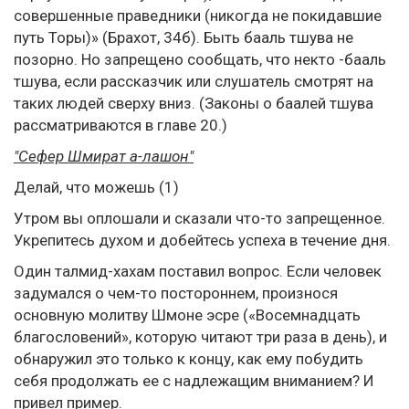
совершенные праведники (никогда не покидавшие
путь Торы)» (Брахот, 34б). Быть бааль тшува не
позорно. Но запрещено сообщать, что некто -бааль
тшува, если рассказчик или слушатель смотрят на
таких людей сверху вниз. (Законы о баалей тшува
рассматриваются в главе 20.)
"Сефер Шмират а-лашон"
Делай, что можешь (1)
Утром вы оплошали и сказали что-то запрещенное.
Укрепитесь духом и добейтесь успеха в течение дня.
Один талмид-хахам поставил вопрос. Если человек
задумался о чем-то постороннем, произнося
основную молитву Шмоне эсре («Восемнадцать
благословений», которую читают три раза в день), и
обнаружил это только к концу, как ему побудить
себя продолжать ее с надлежащим вниманием? И
привел пример.