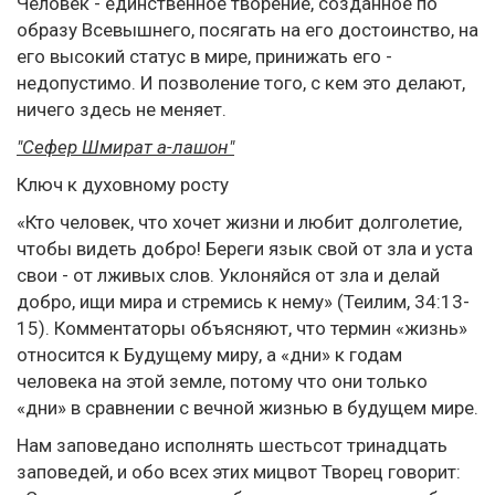
Человек - единственное творение, созданное по
образу Всевышнего, посягать на его достоинство, на
его высокий статус в мире, принижать его -
недопустимо. И позволение того, с кем это делают,
ничего здесь не меняет.
"Сефер Шмират а-лашон"
Ключ к духовному росту
«Кто человек, что хочет жизни и любит долголетие,
чтобы видеть добро! Береги язык свой от зла и уста
свои - от лживых слов. Уклоняйся от зла и делай
добро, ищи мира и стремись к нему» (Теилим, 34:13-
15). Комментаторы объясняют, что термин «жизнь»
относится к Будущему миру, а «дни» к годам
человека на этой земле, потому что они только
«дни» в сравнении с вечной жизнью в будущем мире.
Нам заповедано исполнять шестьсот тринадцать
заповедей, и обо всех этих мицвот Творец говорит: