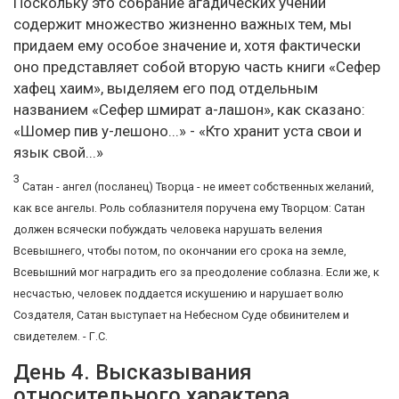
Поскольку это собрание агадических учений
содержит множество жизненно важных тем, мы
придаем ему особое значение и, хотя фактически
оно представляет собой вторую часть книги «Сефер
хафец хаим», выделяем его под отдельным
названием «Сефер шмират а-лашон», как сказано:
«Шомер пив у-лешоно...» - «Кто хранит уста свои и
язык свой...»
3
Сатан - ангел (посланец) Творца - не имеет собственных желаний,
как все ангелы. Роль соблазнителя поручена ему Творцом: Сатан
должен всячески побуждать человека нарушать веления
Всевышнего, чтобы потом, по окончании его срока на земле,
Всевышний мог наградить его за преодоление соблазна. Если же, к
несчастью, человек поддается искушению и нарушает волю
Создателя, Сатан выступает на Небесном Суде обвинителем и
свидетелем. - Г.С.
День 4. Высказывания
относительного характера