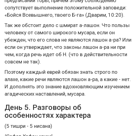
предписаний Торы, причем этому соблюдению
сопутствует выполнение положительной заповеди:
«Бойся Всевышнего, твоего Б-га» (Дварим, 10:20).
Так же обстоит дело с шмират а-лашон. Что пользы
человеку от самого широкого мусара, если он
убежден, что его слова не являются лашон а-ра? Или
если он утверждает, что законы лашон а-ра ни при
чем, когда речь идет об Н. (что в действительности
совсем не так).
Поэтому каждый еврей обязан знать строго по
алахе, какие речи являются лашон а-ра, а какие - нет.
И дополнять это знание вдохновляющим изучением
агадических наставлений, мусара.
День 5. Разговоры об
особенностях характера
(5 тишри - 5 нисана)