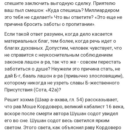
спешите заключить выгодную сделку. Приятелю
ваш пыл смешон: «Куда спешишь? Миллиардером
это тебя не сделает!» Что вы ответите? «Это еще не
причина бросить заботы о пропитании».
Если такой ответ разумен, когда дело касается
материальных благ, тем более, когда речь идет о
благах духовных. Допустим, человек чувствует, что
не справится с неукоснительным соблюдением
законов лашон а-ра, так что же - совсем перестать
заботиться о душе? Неужели это причина стать, не
дай Б-г, бааль лашон а-ра (привычно злословящим),
которому никогда не узреть славы Б-жественного
Присутствия (Сота, 42а)?
Решит хохма (Шаар а-ахава, гл. 54) рассказывает,
что рав Моше Кордоверо, великий кабалист 16 века,
вскоре после смерти автора Шушан содот увидел
его во сне. Шушан содот весь светился ярким
светом. Этого света, как объяснил раву Кордоверо