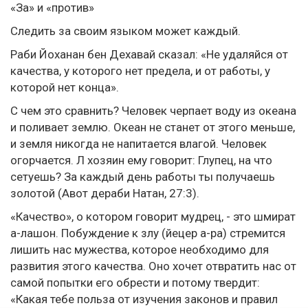
«За» и «против»
Следить за своим языком может каждый.
Раби Йоханан бен Дехавай сказал: «Не удаляйся от
качества, у которого нет предела, и от работы, у
которой нет конца».
С чем это сравнить? Человек черпает воду из океана
и поливает землю. Океан не станет от этого меньше,
и земля никогда не напитается влагой. Человек
огорчается. Л хозяин ему говорит: Глупец, на что
сетуешь? За каждый день работы ты получаешь
золотой (Авот дераби Натан, 27:3).
«Качество», о котором говорит мудрец, - это шмират
а-лашон. Побуждение к злу (йецер а-ра) стремится
лишить нас мужества, которое необходимо для
развития этого качества. Оно хочет отвратить нас от
самой попытки его обрести и потому твердит:
«Какая тебе польза от изучения законов и правил