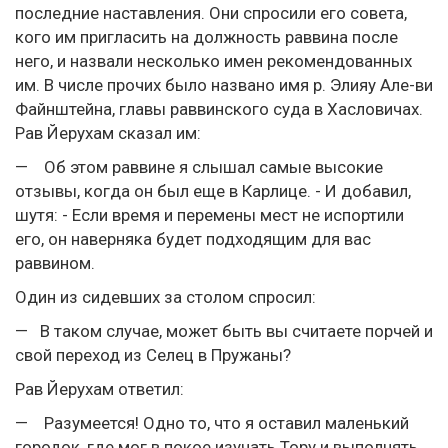
последние наставления. Они спросили его совета,
кого им пригласить на должность раввина после
него, и назвали несколько имен рекомендованных
им. В числе прочих было названо имя р. Элияу Але-ви
Файнштейна, главы раввинского суда в Хасловичах.
Рав Йерухам сказал им:
— Об этом раввине я слышал самые высокие
отзывы, когда он был еще в Карлице. - И добавил,
шутя: - Если время и перемены мест не испортили
его, он наверняка будет подходящим для вас
раввином.
Один из сидевших за столом спросил:
— В таком случае, может быть вы считаете порчей и
свой переход из Селец в Пружаны?
Рав Йерухам ответил:
— Разумеется! Одно то, что я оставил маленький
городок, где мог в покое изучать Тору и выполнять