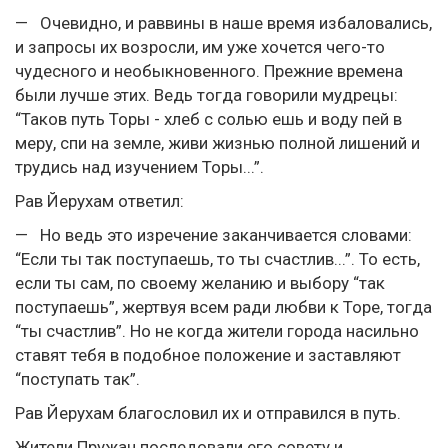
— Очевидно, и раввины в наше время избаловались,
и запросы их возросли, им уже хочется чего-то
чудесного и необыкновенного. Прежние времена
были лучше этих. Ведь тогда говорили мудрецы:
“Таков путь Торы - хлеб с солью ешь и воду пей в
меру, спи на земле, живи жизнью полной лишений и
трудись над изучением Торы...”.
Рав Йерухам ответил:
— Но ведь это изречение заканчивается словами:
“Если ты так поступаешь, то ты счастлив...”. То есть,
если ты сам, по своему желанию и выбору “так
поступаешь”, жертвуя всем ради любви к Торе, тогда
“ты счастлив”. Но не когда жители города насильно
ставят тебя в подобное положение и заставляют
“поступать так”.
Рав Йерухам благословил их и отправился в путь.
Жители Пружан последовали его совету и