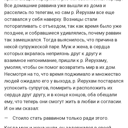
Все домашние раввина уже вышли из дома и
расселись по телегам, но сам р. Йерухам все еще
оставался у себя наверху. Возницы стали
поторапливать с отъездом, так как время было уже
позднее, и собравшиеся удивлялись, почему раввин
так замешкался. Тогда выяснилось, что причина в
некой супружеской паре. Муж и жена, в сердца
которых вкралась неприязнь друг к другу и
взаимное непонимание, пришли к р. Йерухаму,
умоляя, чтобы он помог возвратить мир в их дом.
Несмотря на то, что время поджимало и множество
людей ожидало его у выхода, р. Йерухам постарался
успокоить супругов, помирить и расположить их
сердца друг другу, и в конце концов, оба обещали
ему, что теперь они смогут жить в любви и согласии.
И он им сказал:
— Стоило стать раввином только ради этого.
Когда муж и жена ушли, он задержался в своей