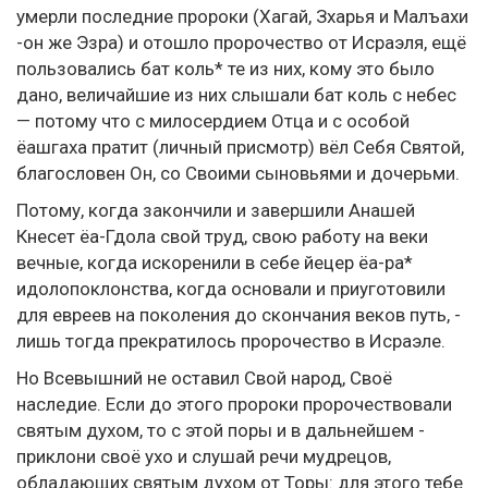
умерли последние пророки (Хагай, Зхарья и Малъахи
-он же Эзра) и отошло пророчество от Исраэля, ещё
пользовались бат коль* те из них, кому это было
дано, величайшие из них слышали бат коль с небес
— потому что с милосердием Отца и с особой
ёашгаха пратит (личный присмотр) вёл Себя Святой,
благословен Он, со Своими сыновьями и дочерьми.
Потому, когда закончили и завершили Анашей
Кнесет ёа-Гдола свой труд, свою работу на веки
вечные, когда искоренили в себе йецер ёа-ра*
идолопоклонства, когда основали и приуготовили
для евреев на поколения до скончания веков путь, -
лишь тогда прекратилось пророчество в Исраэле.
Но Всевышний не оставил Свой народ, Своё
наследие. Если до этого пророки пророчествовали
святым духом, то с этой поры и в дальнейшем -
приклони своё ухо и слушай речи мудрецов,
обладающих святым духом от Торы: для этого тебе