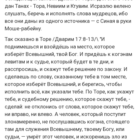
дан Танах - Тора, Невиим и Ктувим. Исраэлю велено
слушать, беречь и исполнять слова мудрецов, ибо
все они даны из одного источника — с Синая в руки
Моше-рабейну.
Так сказано в Торе /Дварим 17:8-13/\ "И
поднимешься и взойдёшь на место, которое
изберёт Всевышний, твой Бог. И придёшь к когэнам
левитам и к судье, который будет в те дни, и
расспросишь, и скажут тебе решение по закону. И
сделаешь по слову, сказанному тебе в том месте,
которое изберёт Всевышний, и берегись, чтобы
исполнить всё, как указали тебе. По Торе, как укажут
тебе, и судебному решению, которое скажут тебе, -
сделай: не отклонись от слова, которое скажут тебе,
ни вправо, ни влево. А человек, который поступит
злонамеренно, не послушавшись когэна, стоящего
там для служения Всевышнему, твоему Богу, или
судьи, — умрёт этот человек, и искоренишь зло из