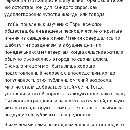
гармонии. Потребность в изучении Торы была такой
же естественной для каждого еврея, как
удовлетворение чувства жажды или голода.
Чтобы привлечь к изучению Торы все слои
общества, были введены периодические открытые
чтения из священных книг. Чтения совершались по
шабатот и праздникам, а в будние дни - по
понедельникам и четвергам, когда сельские жители
обычно съезжались в город по своим делам.
Сначала чтецом мог быть лишь хорошо
подготовленный человек, а впоследствии, когда
популярность этих публичных чтений возросла,
многие стали добиваться этой чести. Тогда
установили такой порядок: каждую недельную главу
Пятикнижия разделили на несколько частей, первую
читал коген, вторую - левит, а остальные - наиболее
сведущие из публики по очерёдности.
В изучаемый нами период изменился состав тех, кто