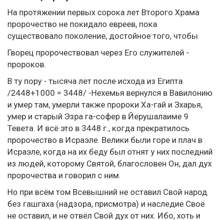
На протяжении первых сорока лет Второго Храма
пророчество не покидало евреев, пока
существовало поколение, достойное того, чтобы
Гворец пророчествовал через Его служителей -
пророков.
В ту пору - тысяча лет после исхода из Египта
/2448+1000 = 3448/ -Нехемья вернулся в Вавилонию
и умер там, умерли также пророки Ха-гай и Зхарья,
умер и старый Эзра га-софер в Йерушалаиме 9
Тевета. И всё это в 3448 г., когда прекратилось
пророчество в Исраэле. Велики были горе и плач в
Исраэле, когда на их беду был отнят у них последний
из людей, которому Святой, благословен Он, дал дух
пророчества и говорил с ним.
Но при всём том Всевышний не оставил Свой народ
без гашгаха (надзора, присмотра) и наследие Своё
не оставил, и не отвёл Свой дух от них. Ибо, хоть и