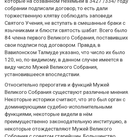
которые на созванном Нехемьей в 3427 /334/ году
собрании подписали договор, то есть дали
торжественную клятву соблюдать заповеди
Святого Учения, не вступать в смешанные браки с
язычниками и блюсти святость шабат. Всего было
84 члена первого Великого Собрания, поставивших
свои подписи под договором. Правда, в
Вавилонском Талмуде указано, что число их было
120, но, по-видимому, в данном случае имеется в
виду число Мужей Великого Собрания,
установившееся впоследствии.
Относительно прерогатив и функций Мужей
Великого Собрания существуют различные мнения.
Некоторые историки считают, что это был орган с
доминирующими судебно-исполнительными
функциями, некоторые видели в нём
преимущественно законодательную институцию, а
некоторые отождествляют Мужей Великого
Собрания с советом старейшин. Большинство