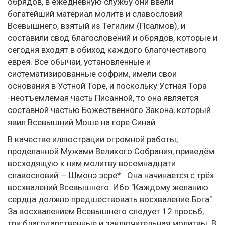
обрядов, в ежедневную службу они ввели
богатейший материал молитв и славословий
Всевышнего, взятый из Тегилим (Псалмов), и
составили свод благословений и обрядов, которые и
сегодня входят в обиход каждого благочестивого
еврея. Все обычаи, установленные и
систематизированные софрим, имели свои
основания в Устной Торе, и поскольку Устная Тора
-неотъемлемая часть Писанной, то она является
составной частью Божественного Закона, который
явил Всевышний Моше на горе Синай.
В качестве иллюстрации огромной работы,
проделанной Мужами Великого Собрания, приведём
восходящую к ним молитву восемнадцати
славословий — Шмонэ эсре* . Она начинается с трёх
восхвалений Всевышнего. Ибо "Каждому желанию
сердца должно предшествовать восхваление Бога".
За восхвалением Всевышнего следует 12 просьб,
три благодарственные и заключительная молитвы. В