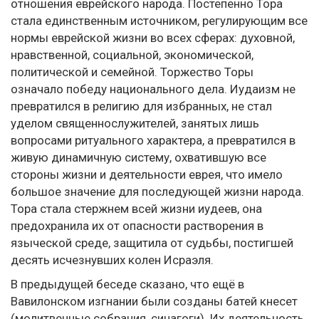
отношения еврейского народа. Постепенно Тора
стала единственным источником, регулирующим все
нормы еврейской жизни во всех сферах: духовной,
нравственной, социальной, экономической,
политической и семейной. Торжество Торы
означало победу национального дела. Иудаизм не
превратился в религию для избранных, не стал
уделом священнослужителей, занятых лишь
вопросами ритуального характера, а превратился в
живую динамичную систему, охватившую все
стороны жизни и деятельности еврея, что имело
большое значение для последующей жизни народа.
Тора стала стержнем всей жизни иудеев, она
предохранила их от опасности растворения в
языческой среде, защитила от судьбы, постигшей
десять исчезнувших колен Исраэля.
В предыдущей беседе сказано, что ещё в
Вавилонском изгнании были созданы батей кнесет
(молитвенные собрания, синагоги). Их деятельность