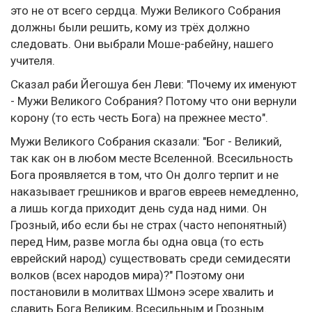
это не от всего сердца. Мужи Великого Собрания
должны были решить, кому из трёх должно
следовать. Они выбрали Моше-рабейну, нашего
учителя.
Сказал раби Йегошуа бен Леви: "Почему их именуют
- Мужи Великого Собрания? Потому что они вернули
корону (то есть честь Бога) на прежнее место".
Мужи Великого Собрания сказали: "Бог - Великий,
так как он в любом месте Вселенной. Всесильность
Бога проявляется в том, что Он долго терпит и не
наказывает грешников и врагов евреев немедленно,
а лишь когда приходит день суда над ними. Он
Грозный, ибо если бы не страх (часто непонятный)
перед Ним, разве могла бы одна овца (то есть
еврейский народ) существовать среди семидесяти
волков (всех народов мира)?" Поэтому они
постановили в молитвах Шмонэ эсере хвалить и
славить Бога Великим, Всесильным и Грозным.