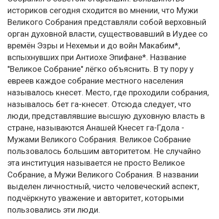
историков сегодня сходится во мнении, что Мужи
Великого Собрания представляли собой верховный
орган духовной власти, существовавший в Иудее со
времён Эзры и Нехемьи и до войн Макабим*,
вспыхнувших при Антиохе Эпифане*. Название
"Великое Собрание" лёгко объяснить. В ту пору у
евреев каждое собрание местного населения
называлось кнесет. Место, где проходили собрания,
называлось бет га-кнесет. Отсюда следует, что
люди, представлявшие высшую духовную власть в
стране, называются Анашей Кнесет га-Гдола -
Мужами Великого Собрания. Великое Собрание
пользовалось большим авторитетом. Не случайно
эта институция называется не просто Великое
Собрание, а Мужи Великого Собрания. В названии
выделен личностный, чисто человеческий аспект,
подчёркнуто уважение и авторитет, которыми
пользовались эти люди.