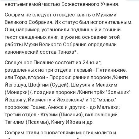
неотъемлемой частью Божественного Учения.
Софрим не следует отождествлять с Мужами
Великого Собрания. Их статус был исполнительным.
Они, например, установили подлинный и точный
текст священных книг, а уже на основании этой
работы Мужи Великого Собрания определили
канонический состав Танаха*.
Священное Писание состоит из 24 книг,
разделённых на три отдела: первый - Пятикнижие,
или Тора, второй - Пророки: ранние пророки /Книги
Йегошуа, Шофтим (Судей), Шмуэля и Мелахим
(Монархи)/, поздние пророки /Книги трёх "больших":
Йешаягу, Йирмеягу и Йехезкэля/ и 12 "малых"
пророков: Гошеа, Амоса и других - до Малъахи;
третий отдел - Ктувим (Писания), включающий
Тегилим (Псалмы), Книгу Ийова и др.
Софрим стали основателями многих молитв и