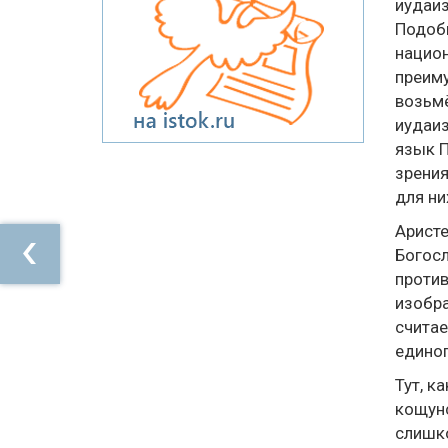
иудаиз
Подобн
национ
преиму
возьмё
иудаиз
язык П
зрения
для ни
Аристе
Богосл
против
изобра
считае
единог
Тут, к
кощунс
слишко