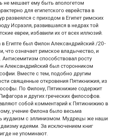
уть не мешает ему быть апологетом
арактерно для египетского еврейства в
тур развеялся с приходом в Египет римских
оду Исраэля, развившаяся в недрах той
ские евреи, избавили их от всех иллюзий.
в Египте был Филон Александрийский /20-
яли, что означает римское владычество, и
. Антисемитизм способствовал росту
лон Александрийский был сторонником
софии. Вместе с тем, подобно другим
ости священные откровения Пятикнижия, из
илософы. По Филону, Пятикнижие содержит
 Пифагора и других греческих философов.
тавляют собой комментарий к Пятикнижию в
мому, учение Филона было весьма
ть иудаизм с эллинизмом. Мудрецы же наши
удаизму идеями. За исключением книг
нигде не упоминают.