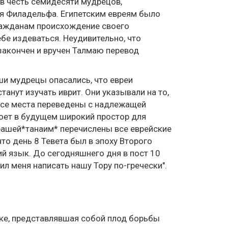
 в честь семидесяти мудрецов,
я Филадельфа. Египетским евреям было
гражданам происхождение своего
бе издеваться. Неудивительно, что
 закончен и вручен Талмаю перевод
ши мудрецы опасались, что евреи
анут изучать иврит. Они указывали на то,
 все места переведены с надлежащей
роет в будущем широкий простор для
рашей*танаим* перечислены все еврейские
что день 8 Тевета был в эпоху Второго
й язык. До сегодняшнего дня в пост 10
ил меня написать нашу Тору по-гречески".
ыке, представлявшая собой плод борьбы