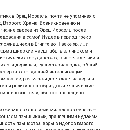
тиях в Эрец Исраэль, почти не упоминая о
д Второго Храма. Возникновению и
нание евреев из Эрец Исраэль после
едования в самой Иудее в период греко-
жившиеся в Египте во II веке хр. л., и,
весьма широкие масштабы в эллинском и
истических государствах, а впоследствии и
ших эти державы, существовал один, общий
эсперанто тогдашней интеллигенции.
ом языке, разъясняя достоинства веры в
ство и религиозно-обря-довые языческие
сионерские цели, ибо это запрещено
проживало около семи миллионов евреев —
 прошлом язычниками, принявшими иудаизм.
ёмность язычества, веры в идолов вместо