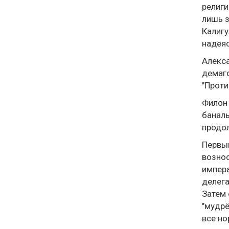
религи
лишь з
Калигу
надеяс
Алекса
демаго
"Проти
Филон 
баналь
продол
Первым
вознос
импера
делега
Затем 
"мудрё
все но