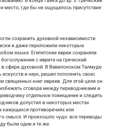
ванию. В конце I века до хр. л. греческий
ти место, где бы не ощущалось присутствие
могли сохранить духовной независимости.
чески и даже переложили некоторые
юбом языке. Египетские евреи сохраняли
а богослужения с иврита на греческий
и в сфере духовной. В Вавилонском Талмуде
ь искусств и наук, решил пополнить свою
 священных книг евреев. Для этой цели он
 избежать сговора между переводчиками и
ереводчику отдельное помещение и следить
одчиков допустил в некоторых местах
в кажущихся противоречиях или
го смысл. И произошло чудо: все переводы
у были одни и те же.