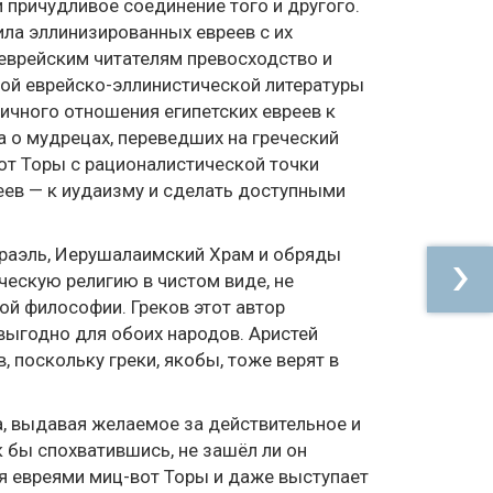
причудливое соединение того и другого.
ла эллинизированных евреев с их
еврейским читателям превосходство и
ой еврейско-эллинистической литературы
ичного отношения египетских евреев к
за о мудрецах, переведших на греческий
от Торы с рационалистической точки
реев — к иудаизму и сделать доступными
сраэль, Иерушалаимский Храм и обряды
ческую религию в чистом виде, не
й философии. Греков этот автор
выгодно для обоих народов. Аристей
, поскольку греки, якобы, тоже верят в
а, выдавая желаемое за действительное и
 бы спохватившись, не зашёл ли он
я евреями миц-вот Торы и даже выступает