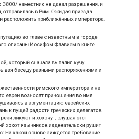
о 3800/ наместник не давал разрешения, и
, отправилась в Рим. Ожидая приезда
ми расположить приближённых императора,
путацию во главе с известным в городе
ого описаны Иосифом Флавием в книге
ой, который сначала выпалил кучу
рерывая беседу разными распоряжениями и
ожественности римского императора и не
то евреи возносят приношения во имя
слушиваясь в аргументацию еврейских
нь к пущей радости греческих делегатов.
Греки ликуют и хохочут, слушая этот
ий хохот язычников издевательски рушит
ос: На какой основе зиждется требование