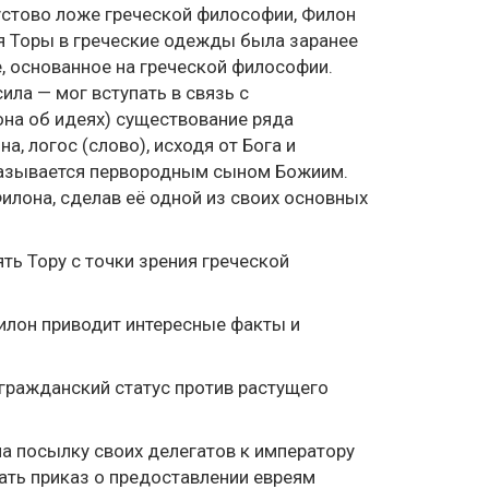
устово ложе греческой философии, Филон
я Торы в греческие одежды была заранее
, основанное на греческой философии.
ла — мог вступать в связь с
на об идеях) существование ряда
, логос (слово), исходя от Бога и
 называется первородным сыном Божиим.
илона, сделав её одной из своих основных
ь Тору с точки зрения греческой
Филон приводит интересные факты и
и гражданский статус против растущего
на посылку своих делегатов к императору
ать приказ о предоставлении евреям