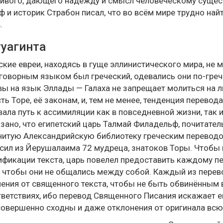
ивого, дающего надежду и смысл человеческому существо
ф и историк Страбон писал, что во всём мире трудно най
.
уагинта
ские евреи, находясь в гуще эллинистического мира, не 
говорным языком был греческий, одевались они по-гре
ы на язык Эллады — Галаха не запрещает молиться на л
ть Торе, её законам, и, тем не менее, тенденция перевод
ала путь к ассимиляции как в повседневной жизни, так 
зано, что египетский царь Талмай Филадельф, почитател
итую Александрийскую библиотеку греческим переводом
сил из Йерушалаима 72 мудреца, знатоков Торы. Чтобы
фикации текста, царь повелел предоставить каждому п
, чтобы они не общались между собой. Каждый из перев
ения от священного текста, чтобы не быть обвинённым 
ветствиях, ибо перевод Священного Писания искажает е
овершенно сходны и даже отклонения от оригинала всюд