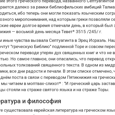
ие этого греческого перевода, названного Септуагинтой
рается далеко за рамки библиофильских амбиций Талма
рдиться, ибо теперь они могли показать языческим со
озного миропонимания, над которым греки позволяли се
ские евреи долгое время отмечали день, в который был
ижия — восьмой день месяца Тевет* 3515 /245/ г.
 иные чувства вызвала Септуагинта в Эрец Исраэль. На
чтут "греческую Библию" подлинной Торе и совсем перест
греческом переводе утерян дух священных книг и что не
тью. Но самое главное, они опасались, что перевод отк
ольных толкований священного текста. В одном из мид
ики, все дни радости и печали. В этом списке отмечено, 
днём поста в связи с переводом Пятикнижия на гречески
 мы читаем в моптвах-слихот* : "И греческий царь застав
ы стояли на страже святого языка и на страже Торы.
ратура и философия
те существовала еврейская литература на греческом яз