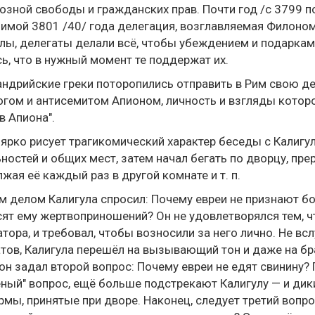
озной свободы и гражданских прав. Почти год /с 3799 п
имой 3801 /40/ года делегация, возглавляемая Филоном
лы, делегаты делали всё, чтобы убеждением и подарка
ь, что в нужный момент те поддержат их.
ндрийские греки поторопились отправить в Рим свою де
гом и антисемитом Апионом, личность и взгляды котор
в Апиона".
ярко рисует трагикомический характер беседы с Калигул
ностей и общих мест, затем начал бегать по дворцу, п
жая её каждый раз в другой комнате и т. п.
 делом Калигула спросил: Почему евреи не признают б
ят ему жертвоприношений? Он не удовлетворялся тем, ч
тора, и требовал, чтобы возносили за него лично. Не в
тов, Калигула перешёл на вызывающий тон и даже на бра
он задал второй вопрос: Почему евреи не едят свинину? 
ный" вопрос, ещё больше подстрекают Калигулу — и дик
рмы, принятые при дворе. Наконец, следует третий вопр