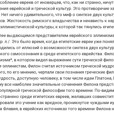
собление евреев от иноверцев, что, как ни странно, нич
ния еврейской и греческой культур. Это противоречие х
 Нет ничего удивительного, что миф о синтезе двух куль
ов. Жестокость римского владычества и ненависть к нар
эллинистической культуры, к которой так тянулись египет
ее выдающимся представителем еврейского эллинизма 
 хр. л./. Это было время, когда египетские евреи уже пон
дились от иллюзий о возможности синтеза двух культур
кого самосознания в среде египетского еврейства. Фи
изма*, в котором видел выражение сути греческой фило
-эллинистам, Филон считал источником греческой мудр
го, по его мнению, черпали свои познания греческие ф
дрость, доступную человеку, в том числе идеи Платона,
у все наиболее значительные сочинения Филона предс
опулярной греческой философии того времени. По-види
странено среди египетских евреев, желавших совмести
ровали это учение как вредное, проникнутое чуждыми и
 Флавия, в еврейских источниках того времени Филона 