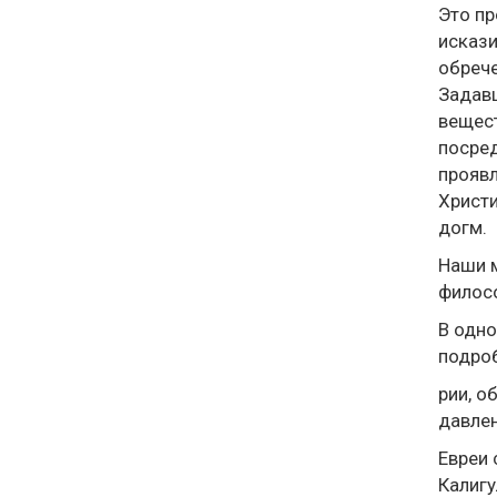
Это пр
искази
обрече
Задавш
вещест
посред
проявл
Христи
догм.
Наши м
филосо
В одно
подроб
рии, о
давлен
Евреи 
Калигу