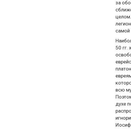
за обо
сближе
целом.
легион
самой 
Наибол
50 гг.
освобо
еврейс
платон
евреям
которо
всю му
Поэтом
духе п
распро
игнори
Иосифа