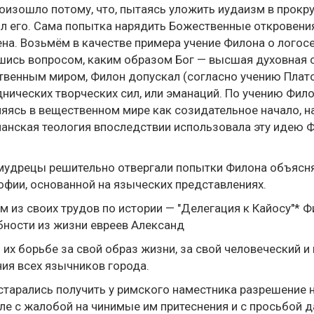
оизошло потому, что, пытаясь уложить иудаизм в прокр
л его. Сама попытка нарядить Божественные откровени
на. Возьмём в качестве примера учение Филона о логосе
ись вопросом, каким образом Бог — высшая духовная си
венным миром, Филон допускал (согласно учению Плато
нических творческих сил, или эманаций. По учению Филона
яясь в вещественном мире как созидательное начало,
анская теология впоследствии использовала эту идею Ф
удрецы решительно отвергали попытки Филона объяснят
фии, основанной на языческих представлениях.
м из своих трудов по истории — "Делегация к Кайосу"* 
ности из жизни евреев Александ
б их борьбе за свой образ жизни, за свой человеческий 
ия всех язычников города.
старались получить у римского наместника разрешение 
ле с жалобой на чинимые им притеснения и с просьбой д