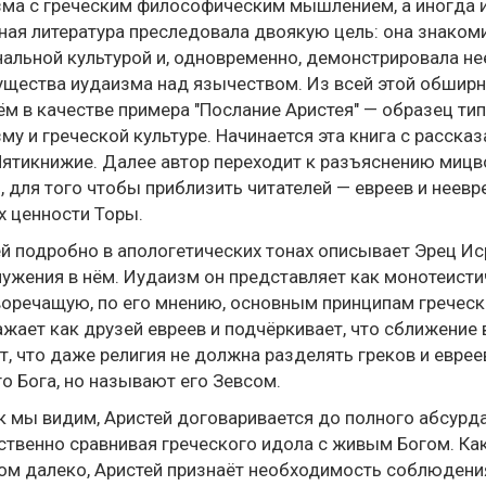
ма с греческим философическим мышлением, а иногда и 
ая литература преследовала двоякую цель: она знакоми
альной культурой и, одновременно, демонстрировала не
щества иудаизма над язычеством. Из всей этой обширн
м в качестве примера "Послание Аристея" — образец тип
му и греческой культуре. Начинается эта книга с расска
ятикнижие. Далее автор переходит к разъяснению мицв
, для того чтобы приблизить читателей — евреев и неев
х ценности Торы.
й подробно в апологетических тонах описывает Эрец И
ужения в нём. Иудаизм он представляет как монотеисти
оречащую, по его мнению, основным принципам греческо
жает как друзей евреев и подчёркивает, что сближение 
т, что даже религия не должна разделять греков и евреев
о Бога, но называют его Зевсом.
ак мы видим, Аристей договаривается до полного абсурд
твенно сравнивая греческого идола с живым Богом. Как
м далеко, Аристей признаёт необходимость соблюдени