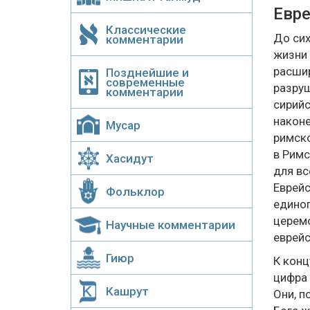
Евре
Классические
До сих
комментарии
жизни 
расшир
Позднейшие и
современные
разруш
комментарии
сирийс
наконе
Мусар
римско
в Римс
Хасидут
для вс
Еврейс
Фольклор
единог
церемо
Научные комментарии
еврейс
Гиюр
К конц
цифра 
Кашрут
Они, п