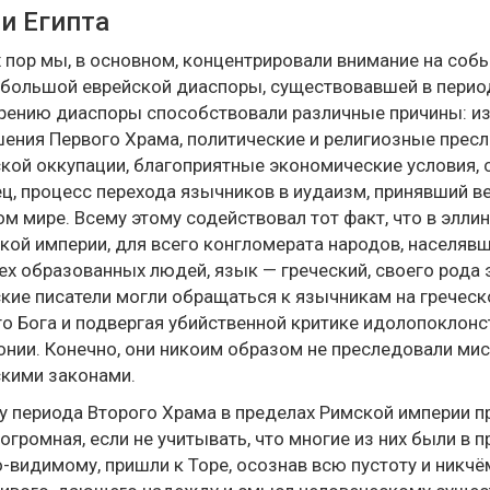
и Египта
 пор мы, в основном, концентрировали внимание на собы
большой еврейской диаспоры, существовавшей в перио
ению диаспоры способствовали различные причины: изг
ения Первого Храма, политические и религиозные пресл
кой оккупации, благоприятные экономические условия, сло
ц, процесс перехода язычников в иудаизм, принявший 
м мире. Всему этому содействовал тот факт, что в эллин
кой империи, для всего конгломерата народов, населяв
ех образованных людей, язык — греческий, своего рода 
кие писатели могли обращаться к язычникам на греческ
о Бога и подвергая убийственной критике идолопоклон
нии. Конечно, они никоим образом не преследовали мис
кими законами.
у периода Второго Храма в пределах Римской империи 
огромная, если не учитывать, что многие из них были в
о-видимому, пришли к Торе, осознав всю пустоту и никч