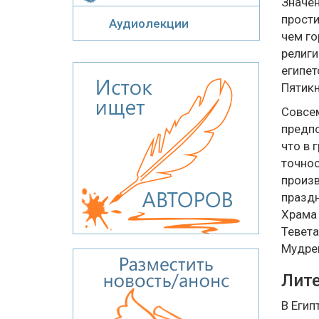
Значен
прости
Аудиолекции
чем го
религи
египет
Пятикн
Совсем
предпо
что в 
точнос
произв
праздн
Храма 
Тевета
Мудрец
Лите
В Егип