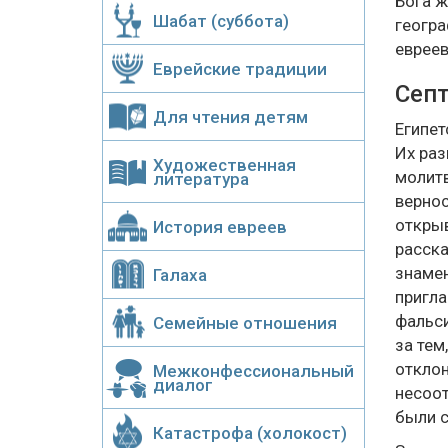
Бога ж
Шабат (суббота)
геогра
евреев
Еврейские традиции
Септ
Для чтения детям
Египет
Их раз
Художественная
молитв
литература
вернос
открыв
История евреев
расска
знамен
Галаха
пригла
фальси
Семейные отношения
за тем
отклон
Межконфессиональный
диалог
несоот
были с
Катастрофа (холокост)