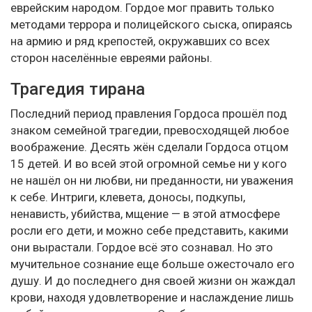
еврейским народом. Гордое мог править только
методами террора и полицейского сыска, опираясь
на армию и ряд крепостей, окружавших со всех
сторон населённые евреями районы.
Трагедия тирана
Последний период правления Гордоса прошёл под
знаком семейной трагедии, превосходящей любое
воображение. Десять жён сделали Гордоса отцом
15 детей. И во всей этой огромной семье ни у кого
не нашёл он ни любви, ни преданности, ни уважения
к себе. Интриги, клевета, доносы, подкупы,
ненависть, убийства, мщение — в этой атмосфере
росли его дети, и можно себе представить, какими
они вырастали. Гордое всё это сознавал. Но это
мучительное сознание еще больше ожесточало его
душу. И до последнего дня своей жизни он жаждал
крови, находя удовлетворение и наслаждение лишь