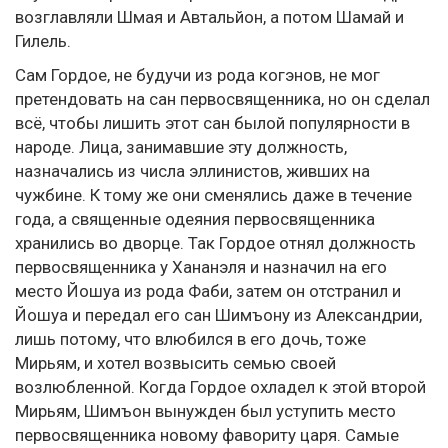
возглавляли Шмая и Автальйон, а потом Шамай и
Гилель.
Сам Гордое, не будучи из рода когэнов, не мог
претендовать на сан первосвященника, но он сделал
всё, чтобы лишить этот сан былой популярности в
народе. Лица, занимавшие эту должность,
назначались из числа эллинистов, живших на
чужбине. К тому же они сменялись даже в течение
года, а священные одеяния первосвященника
хранились во дворце. Так Гордое отнял должность
первосвященника у Хананэля и назначил на его
место Йошуа из рода Фаби, затем он отстранил и
Йошуа и передал его сан Шимъону из Александрии,
лишь потому, что влюбился в его дочь, тоже
Мирьям, и хотел возвысить семью своей
возлюбленной. Когда Гордое охладел к этой второй
Мирьям, Шимъон вынужден был уступить место
первосвященника новому фавориту царя. Самые