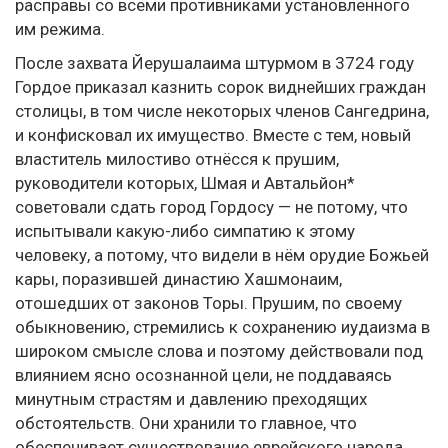
расправы со всеми противниками установленного
им режима.
После захвата Йерушалаима штурмом в 3724 году
Гордое приказал казнить сорок виднейших граждан
столицы, в том числе некоторых членов Сангедрина,
и конфисковал их имущество. Вместе с тем, новый
властитель милостиво отнёсся к прушим,
руководители которых, Шмая и Автальйон*
советовали сдать город Гордосу — не потому, что
испытывали какую-либо симпатию к этому
человеку, а потому, что видели в нём орудие Божьей
кары, поразившей династию Хашмонаим,
отошедших от законов Торы. Прушим, по своему
обыкновению, стремились к сохранению иудаизма в
широком смысле слова и поэтому действовали под
влиянием ясно осознанной цели, не поддаваясь
минутным страстям и давлению преходящих
обстоятельств. Они хранили то главное, что
обеспечивает существование еврейского народа,