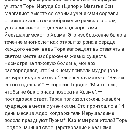
учителя Торы Йегуда бен Ципор и Мататья бен
Маргалиот вместе со своими учениками сорвали
огромное золотое изображение римского орла,
установленное Гордосом над воротами
Йерушалаимско-го Храма. Это изображение было в
течение многих лет как открытая рана в сердце
каждого еврея: ведь Тора запрещает выставлять в
святом месте изображения живых существ.
Несмотря на тяжёлую болезнь, монарх
распорядился, чтобы к нему привели мудрецов и
четырех их учеников, обвинённых в мятеже. "Зачем
вы это сделали?" — спросил Гордое. "Мы хотели,
чтобы не было знака позора на Храме", —
последовал ответ. Тиран приказал сжечь живьём
мудрецов вместе с учениками. Это произошло в 14
день месяца Адар, когда жители Йерушалаима
весело празднуют Пурим*. Казнями ревнителей Торы
Гордое начинал свое царствование и казнями