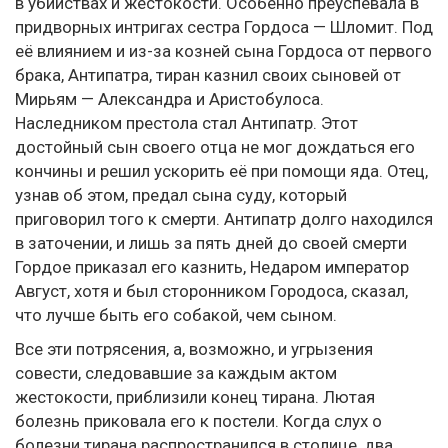
в убийствах и жестокости. Особенно преуспевала в
придворных интригах сестра Гордоса — Шломит. Под
её влиянием и из-за козней сына Гордоса от первого
брака, Антипатра, тиран казнил своих сыновей от
Мирьям — Александра и Аристобулоса.
Наследником престола стал Антипатр. Этот
достойный сын своего отца не мог дождаться его
кончины и решил ускорить её при помощи яда. Отец,
узнав об этом, предал сына суду, который
приговорил того к смерти. Антипатр долго находился
в заточении, и лишь за пять дней до своей смерти
Гордое приказал его казнить, Недаром император
Август, хотя и был сторонником Городоса, сказал,
что лучше быть его собакой, чем сыном.
Все эти потрясения, а, возможно, и угрызения
совести, следовавшие за каждым актом
жестокости, приблизили конец тирана. Лютая
болезнь приковала его к постели. Когда слух о
болезни тирана распространился в столице, два