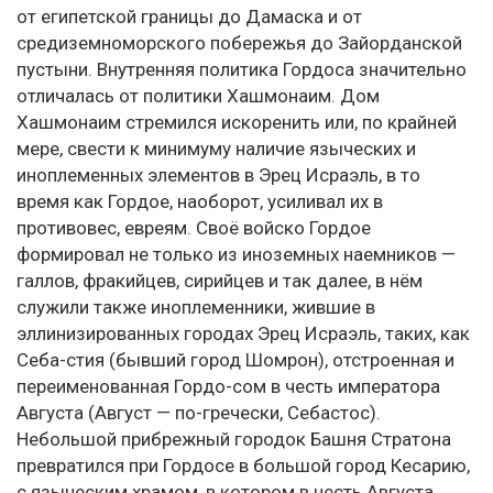
от египетской границы до Дамаска и от
средиземноморского побережья до Зайорданской
пустыни. Внутренняя политика Гордоса значительно
отличалась от политики Хашмонаим. Дом
Хашмонаим стремился искоренить или, по крайней
мере, свести к минимуму наличие языческих и
иноплеменных элементов в Эрец Исраэль, в то
время как Гордое, наоборот, усиливал их в
противовес, евреям. Своё войско Гордое
формировал не только из иноземных наемников —
галлов, фракийцев, сирийцев и так далее, в нём
служили также иноплеменники, жившие в
эллинизированных городах Эрец Исраэль, таких, как
Себа-стия (бывший город Шомрон), отстроенная и
переименованная Гордо-сом в честь императора
Августа (Август — по-гречески, Себастос).
Небольшой прибрежный городок Башня Стратона
превратился при Гордосе в большой город Кесарию,
с языческим храмом, в котором в честь Августа