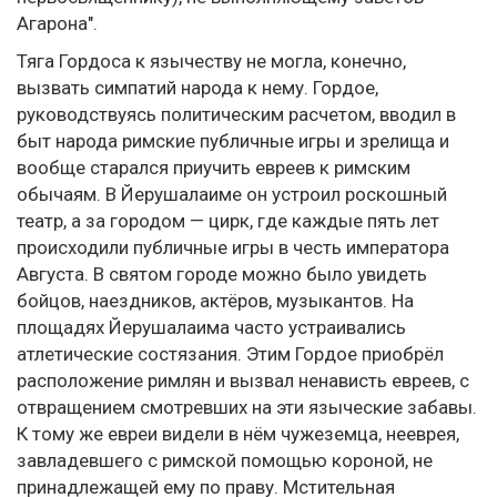
Агарона".
Тяга Гордоса к язычеству не могла, конечно,
вызвать симпатий народа к нему. Гордое,
руководствуясь политическим расчетом, вводил в
быт народа римские публичные игры и зрелища и
вообще старался приучить евреев к римским
обычаям. В Йерушалаиме он устроил роскошный
театр, а за городом — цирк, где каждые пять лет
происходили публичные игры в честь императора
Августа. В святом городе можно было увидеть
бойцов, наездников, актёров, музыкантов. На
площадях Йерушалаима часто устраивались
атлетические состязания. Этим Гордое приобрёл
расположение римлян и вызвал ненависть евреев, с
отвращением смотревших на эти языческие забавы.
К тому же евреи видели в нём чужеземца, нееврея,
завладевшего с римской помощью короной, не
принадлежащей ему по праву. Мстительная