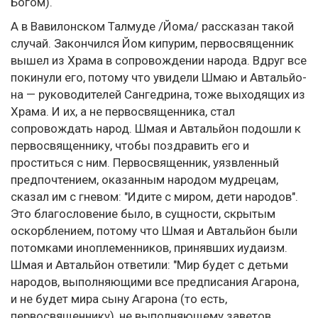
Богом).
А в Вавилонском Талмуде /Йома/ рассказан такой
случай. Закончился Йом кипурим, первосвященник
вышел из Храма в сопровождении народа. Вдруг все
покинули его, потому что увидели Шмаю и Автальйо-
на — руководителей Сангедрина, тоже выходящих из
Храма. И их, а не первосвященника, стал
сопровождать народ. Шмая и Автальйон подошли к
первосвященнику, чтобы поздравить его и
проститься с ним. Первосвященник, уязвленный
предпочтением, оказанным народом мудрецам,
сказал им с гневом: "Идите с миром, дети народов".
Это благословение было, в сущности, скрытым
оскорблением, потому что Шмая и Автальйон были
потомками иноплеменников, принявших иудаизм.
Шмая и Автальйон ответили: "Мир будет с детьми
народов, выполняющими все предписания Агарона,
и не будет мира сыну Агарона (то есть,
первосвященнику), не выполняющему заветов