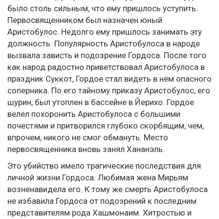
было столь сильным, что ему пришлось уступить.
Первосвященником был назначен юный
Аристобулос. Недолго ему пришлось занимать эту
должность. Популярность Аристобулоса в народе
вызвала зависть и подозрение Гордоса. После того
как народ радостно приветствовал Аристобулоса в
праздник Суккот, Гордое стал видеть в нём опасного
соперника. По его тайному приказу Аристобулос, его
шурин, был утоплен в бассейне в Йерихо. Гордое
велел похоронить Аристобулоса с большими
почестями и притворился глубоко скорбящим, чем,
впрочем, никого не смог обмануть. Место
первосвященника вновь занял Хананэль.
Это убийство имело трагические последствия для
личной жизни Гордоса. Любимая жена Мирьям
возненавидела его. К тому же смерть Аристобулоса
не избавила Гордоса от подозрений к последним
представителям рода Хашмонаим. Хитростью и