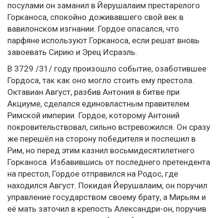
посулами он заманил в Йерушалаим престарелого
Горканоса, спокойно доживавшего свой век в
вавилонском изгнании. Гордое опасался, что
парфяне используют Горканоса, если решат вновь
завоевать Сирию и Эрец Исраэль.
В 3729 /31/ году произошло событие, озаботившее
Гордоса, так как оно могло стоить ему престола.
Октавиан Август, разбив Антония в битве при
Акциуме, сделался единовластным правителем
Римской империи. Гордое, которому Антоний
покровительствовал, сильно встревожился. Он сразу
же перешёл на сторону победителя и поспешил в
Рим, но перед этим казнил восьмидесятилетнего
Горканоса. Избавившись от последнего претендента
на престол, Гордое отправился на Родос, где
находился Август. Покидая Йерушалаим, он поручил
управление государством своему брату, а Мирьям и
её мать заточил в крепость Александри-он, поручив