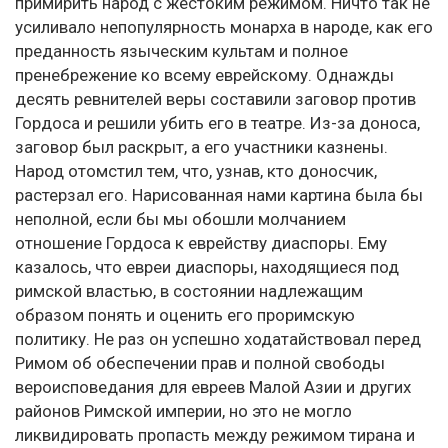
примирить народ с жестоким режимом. Ничто так не
усиливало непопулярность монарха в народе, как его
преданность языческим культам и полное
пренебрежение ко всему еврейскому. Однажды
десять ревнителей веры составили заговор против
Гордоса и решили убить его в театре. Из-за доноса,
заговор был раскрыт, а его участники казнены.
Народ отомстил тем, что, узнав, кто доносчик,
растерзал его. Нарисованная нами картина была бы
неполной, если бы мы обошли молчанием
отношение Гордоса к еврейству диаспоры. Ему
казалось, что евреи диаспоры, находящиеся под
римской властью, в состоянии надлежащим
образом понять и оценить его проримскую
политику. Не раз он успешно ходатайствовал перед
Римом об обеспечении прав и полной свободы
вероисповедания для евреев Малой Азии и других
районов Римской империи, но это не могло
ликвидировать пропасть между режимом тирана и