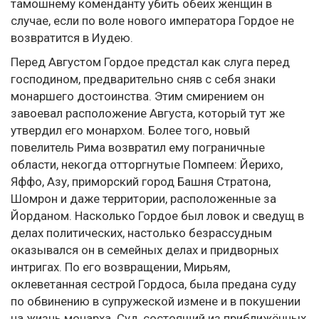
тамошнему коменданту убить обеих женщин в
случае, если по воле нового императора Гордое не
возвратится в Иудею.
Перед Августом Гордое предстал как слуга перед
господином, предварительно сняв с себя знаки
монаршего достоинства. Этим смирением он
завоевал расположение Августа, который тут же
утвердил его монархом. Более того, новый
повелитель Рима возвратил ему пограничные
области, некогда отторгнутые Помпеем: Йерихо,
Яффо, Азу, приморский город Башня Стратона,
Шомрон и даже территории, расположенные за
Йорданом. Насколько Гордое был ловок и сведущ в
делах политических, настолько безрассудным
оказывался он в семейных делах и придворных
интригах. По его возвращении, Мирьям,
оклеветанная сестрой Гордоса, была предана суду
по обвинению в супружеской измене и в покушении
на жизнь монарха. Суд, состоящий из приближённых