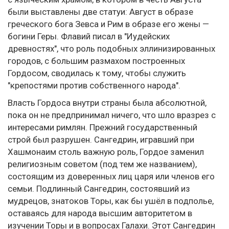
были выставлены две статуи: Август в образе
греческого бога Зевса и Рим в образе его жены —
богини Геры. Флавий писал в "Иудейских
древностях", что роль подобных эллинизированных
городов, с большим размахом построенных
Гордосом, сводилась к тому, чтобы служить
"крепостями против собственного народа".
Власть Гордоса внутри страны была абсолютной,
пока он не предпринимал ничего, что шло вразрез с
интересами римлян. Прежний государственный
строй был разрушен. Сангедрин, игравший при
Хашмонаим столь важную роль, Гордое заменил
религиозным советом (под тем же названием),
состоящим из доверенных лиц царя или членов его
семьи. Подлинный Сангедрин, состоявший из
мудрецов, знатоков Торы, как бы ушёл в подполье,
оставаясь для народа высшим авторитетом в
изучении Торы и в вопросах Галахи. Этот Сангедрин