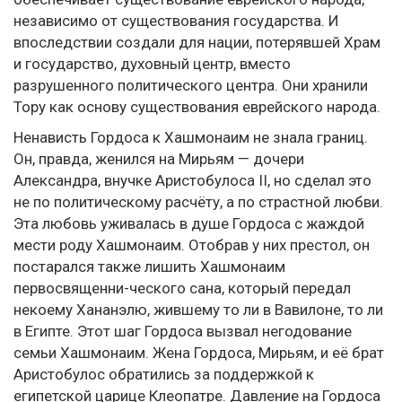
независимо от существования государства. И
впоследствии создали для нации, потерявшей Храм
и государство, духовный центр, вместо
разрушенного политического центра. Они хранили
Тору как основу существования еврейского народа.
Ненависть Гордоса к Хашмонаим не знала границ.
Он, правда, женился на Мирьям — дочери
Александра, внучке Аристобулоса II, но сделал это
не по политическому расчёту, а по страстной любви.
Эта любовь уживалась в душе Гордоса с жаждой
мести роду Хашмонаим. Отобрав у них престол, он
постарался также лишить Хашмонаим
первосвященни-ческого сана, который передал
некоему Хананэлю, жившему то ли в Вавилоне, то ли
в Египте. Этот шаг Гордоса вызвал негодование
семьи Хашмонаим. Жена Гордоса, Мирьям, и её брат
Аристобулос обратились за поддержкой к
египетской царице Клеопатре. Давление на Гордоса