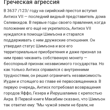
Греческая агрессия
В 3637 /123/ году на сирийский престол вступил
Антиох VII — последний видный представитель дома
Селевкидов. В первые годы своего правления, когда
положение его ещё не укрепилось, Антиох VII
нуждался в помощи Шимъона и старался
поддерживать с ним дружеские отношения. Он
утвердил статус Шимъона и все его
территориальные приобретения и даже признал за
ним право чеканить собственную монету —
бесспорный признак независимого государства. Но
как только Антиох справился с внутренними
трудностями, он решил ограничить независимость
Иудеи и стоящего во главе её первосвященника. В
первую очередь, Антиох потребовал возвращения
городов Яффо, Гезера и Йерушалаима с крепостью
Акра. В Первой книге Макабим сказано, что Шимъон
так ответил ему: "Мы чужой земли не брали, не