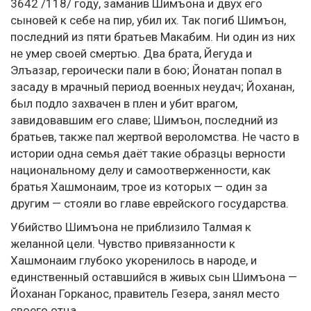
3642 /118/ году, заманив Шимъона и двух его
сыновей к себе на пир, убил их. Так погиб Шимъон,
последний из пяти братьев Макабим. Ни один из них
не умер своей смертью. Два брата, Йегуда и
Элъазар, героически пали в бою; Йонатан попал в
засаду в мрачный период военных неудач; Йоханан,
был подло захвачен в плен и убит врагом,
завидовавшим его славе; Шимъон, последний из
братьев, также пал жертвой вероломства. Не часто в
истории одна семья даёт такие образцы верности
национальному делу и самоотверженности, как
братья Хашмонаим, трое из которых — один за
другим — стояли во главе еврейского государства.
Убийство Шимъона не приблизило Талмая к
желанной цели. Чувство привязанности к
Хашмонаим глубоко укоренилось в народе, и
единственный оставшийся в живых сын Шимъона —
Йоханан Горканос, правитель Гезера, занял место
своего отца.