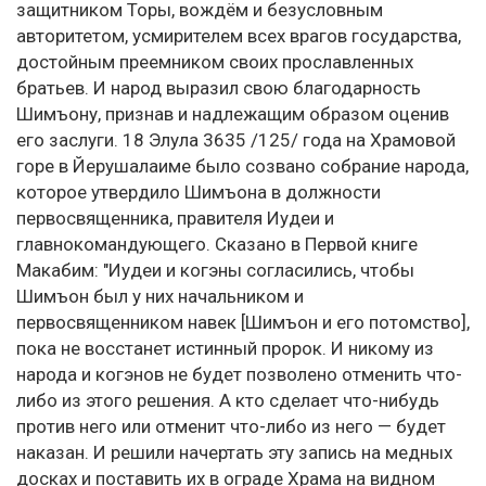
защитником Торы, вождём и безусловным
авторитетом, усмирителем всех врагов государства,
достойным преемником своих прославленных
братьев. И народ выразил свою благодарность
Шимъону, признав и надлежащим образом оценив
его заслуги. 18 Элула 3635 /125/ года на Храмовой
горе в Йерушалаиме было созвано собрание народа,
которое утвердило Шимъона в должности
первосвященника, правителя Иудеи и
главнокомандующего. Сказано в Первой книге
Макабим: "Иудеи и когэны согласились, чтобы
Шимъон был у них начальником и
первосвященником навек [Шимъон и его потомство],
пока не восстанет истинный пророк. И никому из
народа и когэнов не будет позволено отменить что-
либо из этого решения. А кто сделает что-нибудь
против него или отменит что-либо из него — будет
наказан. И решили начертать эту запись на медных
досках и поставить их в ограде Храма на видном