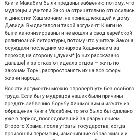
Книги Макабим были преданы забвению потому, что
мудрецы и учители Закона отрицательно относились
к династии Хашмонаим, не принадлежащей к дому
Давида. Выдвигался и такой аргумент: Книги не
были канонизированы и не вошли в свод еврейской
религиозной литературы, потому что учители Закона
осуждали последних монархов Хашмонаим за
переход на сторону цдуким* [о них рассказано
дальше] и за отказ от идеала отцов — жить по
законам Торы, распространять их на все сферы
жизни народа.
Все эти аргументы можно опровергнуть без особого
труда. Если бы у мудрецов наших были причины
предать забвению борьбу Хашмонаим и изъять из
обращения Книги Макабим, то это было бы сделано
уже в период, последовавший за разрушением
Второго Храма, после утраты государства, когда
произошли перемены, изменившие образ жизни и