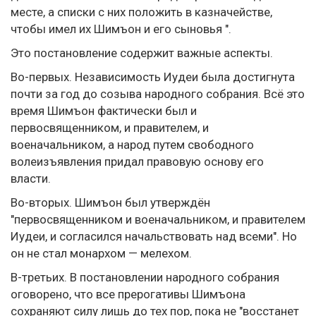
месте, а списки с них положить в казначействе,
чтобы имел их Шимъон и его сыновья ".
Это постановление содержит важные аспекты.
Во-первых. Независимость Иудеи была достигнута
почти за год до созыва народного собрания. Всё это
время Шимъон фактически был и
первосвященником, и правителем, и
военачальником, а народ путем свободного
волеизъявления придал правовую основу его
власти.
Во-вторых. Шимъон был утверждён
"первосвященником и военачальником, и правителем
Иудеи, и согласился начальствовать над всеми". Но
он не стал монархом — мелехом.
В-третьих. В постановлении народного собрания
оговорено, что все прерогативы Шимъона
сохраняют силу лишь до тех пор, пока не "восстанет