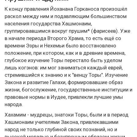
К концу правления Йоханана Горканоса произошёл
раскол между ним и подавляющим большинством
населения государства Хашмонаим,
группировавшимся вокруг прушим* (фарисеев). Уже
в начале периода Второго Храма, то есть ещё со
времени Эзры и Нехемьи было восстановлено
положение, при котором, как и в древние времена,
глубокое изучение Торы перестало быть уделом
лишь когэнов: им мог заниматься каждый еврей,
стремившийся к знанию и к "венцу Торы". Изучение
Закона и развитие Галахи, формировавшие образ
жизни, богослужение, государственные институции и
правовые нормы в Иудее, привлекли лучшие умы
народа.
Хахамим - мудрецы, знатоки Торы, были и в период
Хашмонаим учителями Закона, привлекавшими
народ не только глубиной своих познаний, но и
высокой моралью и безупречным образом жизни.