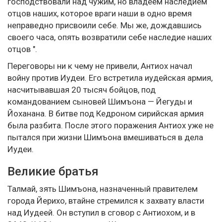
господствовали над чужим, но владеем наследием
отцов наших, которое враги наши в одно время
неправедно присвоили себе. Мы же, дождавшись
своего часа, опять возвратили себе наследие наших
отцов ".
Переговоры ни к чему не привели, Антиох начал
войну против Иудеи. Его встретила иудейская армия,
насчитывавшая 20 тысяч бойцов, под
командованием сыновей Шимъона — Йегуды и
Йоханана. В битве под Кедроном сирийская армия
была разбита. После этого поражения Антиох уже не
пытался при жизни Шимъона вмешиваться в дела
Иудеи.
Великие братья
Талмай, зять Шимъона, назначенный правителем
города Йерихо, втайне стремился к захвату власти
над Иудеей. Он вступил в сговор с Антиохом, и в