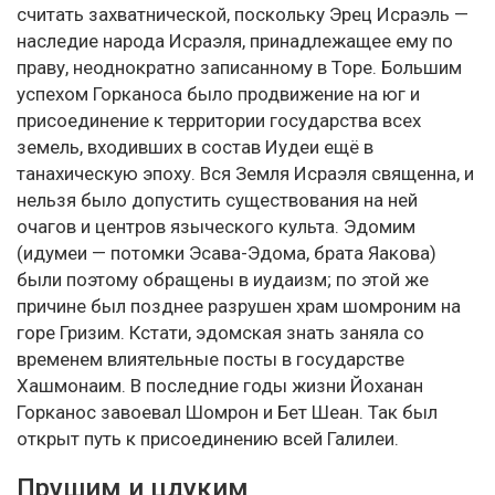
считать захватнической, поскольку Эрец Исраэль —
наследие народа Исраэля, принадлежащее ему по
праву, неоднократно записанному в Торе. Большим
успехом Горканоса было продвижение на юг и
присоединение к территории государства всех
земель, входивших в состав Иудеи ещё в
танахическую эпоху. Вся Земля Исраэля священна, и
нельзя было допустить существования на ней
очагов и центров языческого культа. Эдомим
(идумеи — потомки Эсава-Эдома, брата Яакова)
были поэтому обращены в иудаизм; по этой же
причине был позднее разрушен храм шомроним на
горе Гризим. Кстати, эдомская знать заняла со
временем влиятельные посты в государстве
Хашмонаим. В последние годы жизни Йоханан
Горканос завоевал Шомрон и Бет Шеан. Так был
открыт путь к присоединению всей Галилеи.
Прушим и цдуким