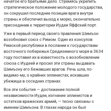
начатое его братьями дело. Стремясь укрепить
стратегическое положение молодого государства,
он сокрушил последние позиции врага внутри
страны и обеспечил выход к морю, окончательно
присоединив к территории Иудеи Яффский порт.
Уже в первый период своего правления Шимъон
возобновил союз с Римом. Один из консулов
Римской республики в послании к государствам
восточного побережья Средиземного моря в 3634
году поставил их в известность о возобновлении
союза с Иудеей и просил эти страны выдавать
Шимъону его бежавших врагов. Речь шла, по-
видимо-му, о крайних эллинистах, искавших
убежище в соседних странах.
Все эти события — достижение полной
независимости Иудеи, изгнание эллинистов и
остатков вражеских армий, — тесно связаны с
именем Шимъона. В глазах народа он был