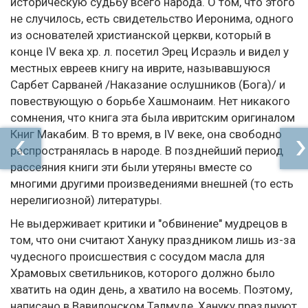
историческую судьбу всего народа. О том, что этого
не случилось, есть свидетельство Иеронима, одного
из основателей христианской церкви, который в
конце IV века хр. л. посетил Эрец Исраэль и видел у
местных евреев книгу на иврите, называвшуюся
Сарбет Сарваней /Наказание ослушников (Бога)/ и
повествующую о борьбе Хашмонаим. Нет никакого
сомнения, что книга эта была ивритским оригиналом
Книг Макабим. В то время, в IV веке, она свободно
распространялась в народе. В позднейший период
рассеяния книги эти были утеряны вместе со
многими другими произведениями внешней (то есть
нерелигиозной) литературы.
Не выдерживает критики и "обвинение" мудрецов в
том, что они считают Хануку праздником лишь из-за
чудесного происшествия с сосудом масла для
Храмовых светильников, которого должно было
хватить на один день, а хватило на восемь. Поэтому,
написано в Вавилонском Талмуде, Хануку празднуют