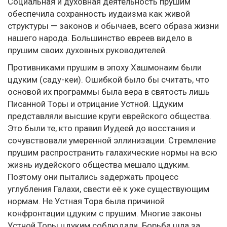
Социальная и духовная деятельность прушим
обеспечила сохранность иудаизма как живой
структуры — законов и обычаев, всего образа жизни
нашего народа. Большинство евреев видело в
прушим своих духовных руководителей.
Противниками прушим в эпоху Хашмонаим были
цдуким (саду-кеи). Ошибкой было бы считать, что
основой их программы была вера в святость лишь
Писанной Торы и отрицание Устной. Цдуким
представляли высшие круги еврейского общества.
Это были те, кто правил Иудеей до восстания и
сочувствовали умеренной эллинизации. Стремление
прушим распространить галахические нормы на всю
жизнь иудейского общества мешало цдуким.
Поэтому они пытались задержать процесс
углубления Галахи, свести её к уже существующим
нормам. Не Устная Тора была причиной
конфронтации цдуким с прушим. Многие законы
Устной Торы цдуким соблюдали. Борьба шла за