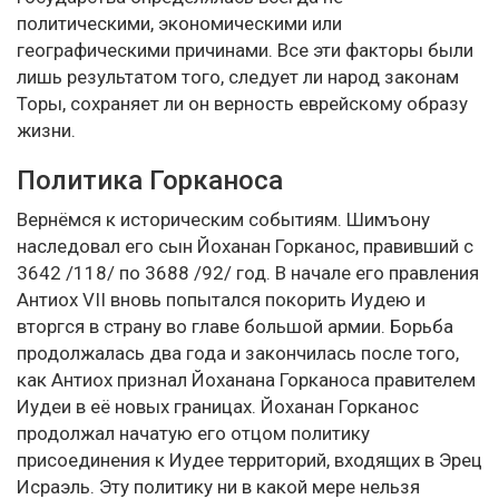
политическими, экономическими или
географическими причинами. Все эти факторы были
лишь результатом того, следует ли народ законам
Торы, сохраняет ли он верность еврейскому образу
жизни.
Политика Горканоса
Вернёмся к историческим событиям. Шимъону
наследовал его сын Йоханан Горканос, правивший с
3642 /118/ по 3688 /92/ год. В начале его правления
Антиох VII вновь попытался покорить Иудею и
вторгся в страну во главе большой армии. Борьба
продолжалась два года и закончилась после того,
как Антиох признал Йоханана Горканоса правителем
Иудеи в её новых границах. Йоханан Горканос
продолжал начатую его отцом политику
присоединения к Иудее территорий, входящих в Эрец
Исраэль. Эту политику ни в какой мере нельзя