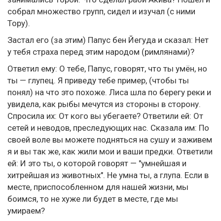
собрал множество групп, сидел и изучал (с ними
Тору).
Застал его (за этим) Папус бен Йегуда и сказал: Нет
у тебя страха перед этим народом (римлянами)?
Ответил ему: О тебе, Папус, говорят, что ты умён, но
ты — глупец. Я приведу тебе пример, (чтобы ты
понял) на что это похоже. Лиса шла по берегу реки и
увидела, как рыбы мечутся из стороны в сторону.
Спросила их: От кого вы убегаете? Ответили ей: От
сетей и неводов, преследующих нас. Сказала им: По
своей воле вы можете подняться на сушу и заживем
я и вы так же, как жили мои и ваши предки. Ответили
ей: И это ты, о которой говорят — "умнейшая и
хитрейшая из животных". Не умна ты, а глупа. Если в
месте, приспособленном для нашей жизни, мы
боимся, то не хуже ли будет в месте, где мы
умираем?