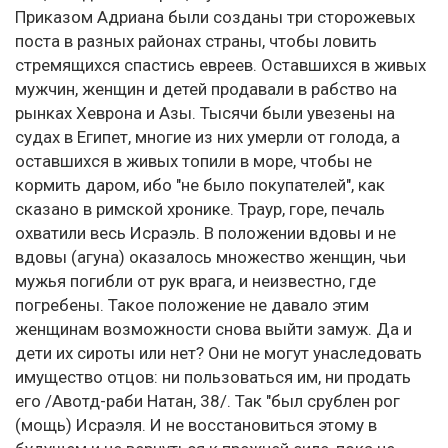
Приказом Адриана были созданы три сторожевых
поста в разных районах страны, чтобы ловить
стремящихся спастись евреев. Оставшихся в живых
мужчин, женщин и детей продавали в рабство на
рынках Хеврона и Азы. Тысячи были увезены на
судах в Египет, многие из них умерли от голода, а
оставшихся в живых топили в море, чтобы не
кормить даром, ибо "не было покупателей", как
сказано в римской хронике. Траур, горе, печаль
охватили весь Исраэль. В положении вдовы и не
вдовы (агуна) оказалось множество женщин, чьи
мужья погибли от рук врага, и неизвестно, где
погребены. Такое положение не давало этим
женщинам возможности снова выйти замуж. Да и
дети их сироты или нет? Они не могут унаследовать
имущество отцов: ни пользоваться им, ни продать
его /Авотд-раби Натан, 38/. Так "был срублен рог
(мощь) Исраэля. И не восстановиться этому в