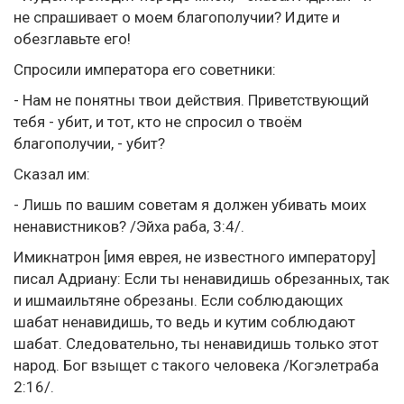
не спрашивает о моем благополучии? Идите и
обезглавьте его!
Спросили императора его советники:
- Нам не понятны твои действия. Приветствующий
тебя - убит, и тот, кто не спросил о твоём
благополучии, - убит?
Сказал им:
- Лишь по вашим советам я должен убивать моих
ненавистников? /Эйха раба, 3:4/.
Имикнатрон [имя еврея, не известного императору]
писал Адриану: Если ты ненавидишь обрезанных, так
и ишмаильтяне обрезаны. Если соблюдающих
шабат ненавидишь, то ведь и кутим соблюдают
шабат. Следовательно, ты ненавидишь только этот
народ. Бог взыщет с такого человека /Когэлетраба
2:16/.