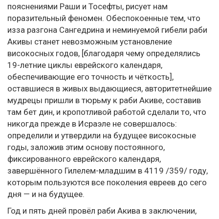
пояснениями Раши и Тосефты, рисует нам
поразительный феномен. Обеспокоенные тем, что
изза разгона Сангедрина и неминуемой гибели раби
Акивы станет невозможным установление
високосных годов, [благодаря чему определялись
19-летние циклы еврейского календаря,
обеспечивающие его точность и чёткость],
оставшиеся в живых выдающиеся, авторитетнейшие
мудрецы пришли в тюрьму к раби Акиве, составив
там бет дин, и кропотливой работой сделали то, что
никогда прежде в Исраэле не совершалось:
определили и утвердили на будущее високосные
годы, заложив этим основу постоянного,
фиксированного еврейского календаря,
завершённого Гилелем-младшим в 4119 /359/ году,
которым пользуются все поколения евреев до сего
дня — и на будущее.
Год и пять дней провёл раби Акива в заключении,