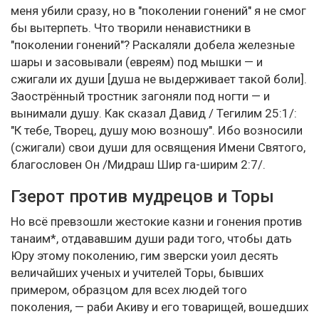
меня убили сразу, но в "поколении гонений" я не смог
бы вытерпеть. Что творили ненавистники в
"поколении гонений"? Раскаляли добела железные
шары и засовывали (евреям) под мышки — и
сжигали их души [душа не выдерживает такой боли].
Заострённый тростник загоняли под ногти — и
вынимали душу. Как сказал Давид / Тегилим 25:1/:
"К тебе, Творец, душу мою возношу". Ибо возносили
(сжигали) свои души для освящения Имени Святого,
благословен Он /Мидраш Шир га-ширим 2:7/.
Гзерот против мудрецов и Торы
Но всё превзошли жестокие казни и гонения против
танаим*, отдававшим души ради того, чтобы дать
Юру этому поколению, гим зверски уоил десять
величайших ученых и учителей Торы, бывших
примером, образцом для всех людей того
поколения, — раби Акиву и его товарищей, вошедших