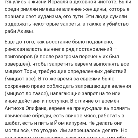
тянулись к жизни Исраэля в духовной чистоте. Были
среди римлян имевшие влияние женщины, которые
познали свет иудаизма, его пути. Эти люди сумели
задержать некоторые запреты, а также и убийство
раби Акивы.
Ещё до того, как восстание было подавлено,
римская власть вынеела ряд постановлений —
приговоров (а после разгрома перечень их был
завершён), чтобы запретить евреям выполнять все
мицвот Торы, требующие определенных действий
{мицвот асе). В то же время за евреями было
сохранено право соблюдать запрещающие веления
(мицвот ло таасе), налагающие запрет на те или
иные действия и поступки. В отличие от времён
Антиоха Эпифана, евреев не принуждали выполнять
языческие обряды, есть свиное мясо, работать в
шабат, есть и пить в Йом кипурим. Не делать они
могли всё, что угодно. Им запрещалось делать. Но
эти запреты и оказались самыми страшными, ибо