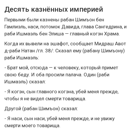
Десять казнённых империей
Первыми были казнены рабан Шимъон бен
Гамлиэль, наси, потомок Давида, глава Сангедрина, и
раби Ишмаэль бен Элиша — главный когэн Храма.
Когда их вывели на эшафот, сообщает Мидраш Авот
д-раби Натан /гл. 38/: Сказал ему (рабану Шимъону)
раби Ишмаэль:
- Брат мой, отсюда — к человеку, который примет
свою беду. И оба просили палача. Один (раби
Ишмаэль) сказал:
- Я когэн, сын главного когэна, убей меня прежде,
чтобы я не видел смерти товарища.
Другой (рабан Шимъон) сказал:
- Я наси, сын наси, убей меня прежде, и не увижу
смерти моего товарища.