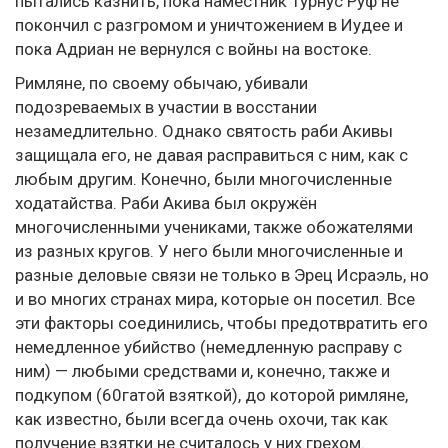
пытались казнить, пока наместник Турнус Руф не
покончил с разгромом и уничтожением в Иудее и
пока Адриан не вернулся с войны на востоке.
Римляне, по своему обычаю, убивали
подозреваемых в участии в восстании
незамедлительно. Однако святость раби Акивы
защищала его, не давая расправиться с ним, как с
любым другим. Конечно, были многочисленные
ходатайства. Раби Акива был окружён
многочисленными учениками, также обожателями
из разных кругов. У него были многочисленные и
разные деловые связи не только в Эрец Исраэль, но
и во многих странах мира, которые он посетил. Все
эти факторы соединились, чтобы предотвратить его
немедленное убийство (немедленную расправу с
ним) — любыми средствами и, конечно, также и
подкупом (60гатой взяткой), до которой римляне,
как известно, были всегда очень охочи, так как
получение взятки не считалось у них грехом.