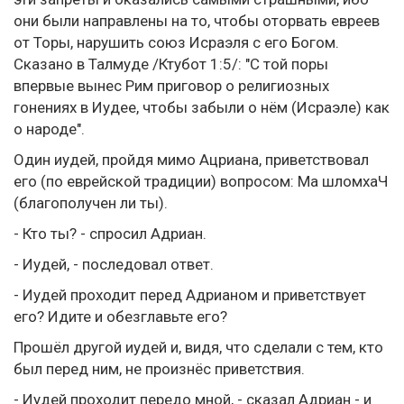
они были направлены на то, чтобы оторвать евреев
от Торы, нарушить союз Исраэля с его Богом.
Сказано в Талмуде /Ктубот 1:5/: "С той поры
впервые вынес Рим приговор о религиозных
гонениях в Иудее, чтобы забыли о нём (Исраэле) как
о народе".
Один иудей, пройдя мимо Ацриана, приветствовал
его (по еврейской традиции) вопросом: Ма шломхаЧ
(благополучен ли ты).
- Кто ты? - спросил Адриан.
- Иудей, - последовал ответ.
- Иудей проходит перед Адрианом и приветствует
его? Идите и обезглавьте его?
Прошёл другой иудей и, видя, что сделали с тем, кто
был перед ним, не произнёс приветствия.
- Иудей проходит передо мной, - сказал Адриан - и