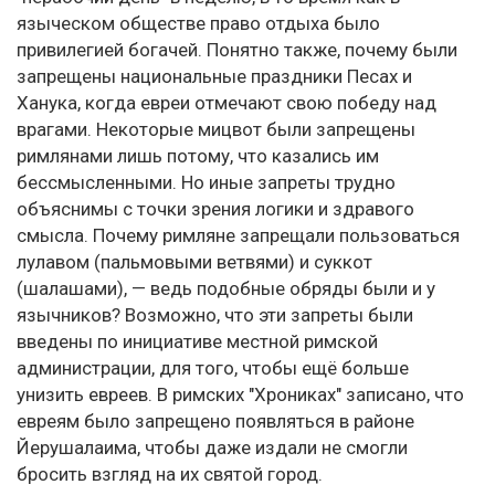
языческом обществе право отдыха было
привилегией богачей. Понятно также, почему были
запрещены национальные праздники Песах и
Ханука, когда евреи отмечают свою победу над
врагами. Некоторые мицвот были запрещены
римлянами лишь потому, что казались им
бессмысленными. Но иные запреты трудно
объяснимы с точки зрения логики и здравого
смысла. Почему римляне запрещали пользоваться
лулавом (пальмовыми ветвями) и суккот
(шалашами), — ведь подобные обряды были и у
язычников? Возможно, что эти запреты были
введены по инициативе местной римской
администрации, для того, чтобы ещё больше
унизить евреев. В римских "Хрониках" записано, что
евреям было запрещено появляться в районе
Йерушалаима, чтобы даже издали не смогли
бросить взгляд на их святой город.