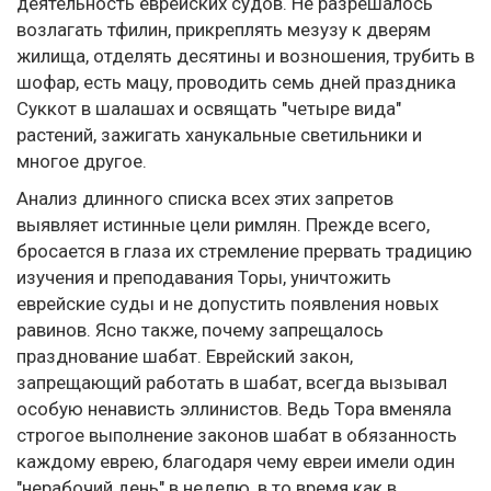
деятельность еврейских судов. Не разрешалось
возлагать тфилин, прикреплять мезузу к дверям
жилища, отделять десятины и возношения, трубить в
шофар, есть мацу, проводить семь дней праздника
Суккот в шалашах и освящать "четыре вида"
растений, зажигать ханукальные светильники и
многое другое.
Анализ длинного списка всех этих запретов
выявляет истинные цели римлян. Прежде всего,
бросается в глаза их стремление прервать традицию
изучения и преподавания Торы, уничтожить
еврейские суды и не допустить появления новых
равинов. Ясно также, почему запрещалось
празднование шабат. Еврейский закон,
запрещающий работать в шабат, всегда вызывал
особую ненависть эллинистов. Ведь Тора вменяла
строгое выполнение законов шабат в обязанность
каждому еврею, благодаря чему евреи имели один
"нерабочий день" в неделю, в то время как в