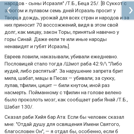
народов - сыны Исраэля" /Т.Б., Беца 25/. [В Суккот с
этрогом и лулавом семь дней Исраэль просит у
Творца дождь, урожай для всех стран и народов и за
них приносит 70 воссожжений, видя в этом свой
долг, как мицву, закон Торы, принятый навечно у
горы Синай. Даже еели те или иные народы
ненавидят и губят Исраэль].
Евреев ловили, наказывали, убивали ежедневно.
Пословицей стало тогда /Шмот раба 42:9/\ "Либо
иудей, либо распятый". За нарушение запрета брит
мила, шабат, мацы в Песах — убивали; за сукку,
лулав, тфилин, цицит — били кнутом, иной раз
насмерть. Пойманному с тфилин на голове велено
было проколоть мозг, как сообщает раби Янай /Т.Б.,
Шабат 130/.
Сказал раби Хийя бар Ата: Если бы человек сказал
мне: "Отдай душу для освящения Имени Святого,
благословен Он", — я отдал бы, особенно, если б