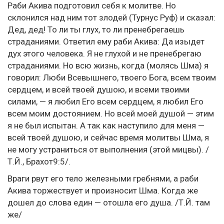
Раби Акива подготовил себя к молитве. Но
склонился над ним тот злодей (Турнус Руф) и сказал:
Дед, дед! То ли ты глух, то ли пренебрегаешь
страданиями. Ответил ему раби Акива: Да изыдет
дух этого человека. Я не глухой и не пренебрегаю
страданиями. Но всю жизнь, когда (молясь Шма) я
говорил: Люби Всевышнего, твоего Бога, всем твоим
сердцем, и всей твоей душою, и всеми твоими
силами, — я любил Его всем сердцем, я любил Его
всем моим достоянием. Но всей моей душой — этим
я не был испытан. А так как наступило для меня —
всей твоей душою, и сейчас время молитвы Шма, я
не могу устраниться от выполнения (этой мицвы). /
Т.Й., Брахот9:5/.
Враги рвут его тело железными гребнями, а раби
Акива торжествует и произносит Шма. Когда же
дошел до слова един — отошла его душа. /Т.Й. там
же/