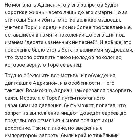
Не мог знать Адриан, что у его запретов будет
короткая жизнь - всего лишь до его смерти. Но за
эти годы были убиты многие великие мудрецы,
учители Торы и среди них наиболее прославленные,
оставшиеся в памяти поколений до сего дня под
именем "десяти казнённых империей". И всё же, это
поколение было столь богато великими мудрецами,
что сумело оставить такое молодое поколение,
которое вернуло Торе её венец.
Трудно объяснить все мотивы и побуждения,
двигавшие Адрианом, и в особенности — его
тактику. Возможно, Адриан намеревался разорвать
связь Исраэля с Торой путём поэтапного
наращивания давления, быть может, полагал, что
запрет на выполнение мицвот доведёт евреев до
предельного отчаяния и снова толкнёт их на
восстание. Так или иначе, но введённые
императором запреты были крайне тяжёлыми.