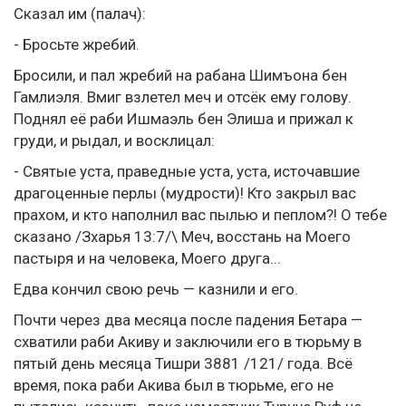
Сказал им (палач):
- Бросьте жребий.
Бросили, и пал жребий на рабана Шимъона бен
Гамлиэля. Вмиг взлетел меч и отсёк ему голову.
Поднял её раби Ишмаэль бен Элиша и прижал к
груди, и рыдал, и восклицал:
- Святые уста, праведные уста, уста, источавшие
драгоценные перлы (мудрости)! Кто закрыл вас
прахом, и кто наполнил вас пылью и пеплом?! О тебе
сказано /Зхарья 13:7/\ Меч, восстань на Моего
пастыря и на человека, Моего друга...
Едва кончил свою речь — казнили и его.
Почти через два месяца после падения Бетара —
схватили раби Акиву и заключили его в тюрьму в
пятый день месяца Тишри 3881 /121/ года. Всё
время, пока раби Акива был в тюрьме, его не