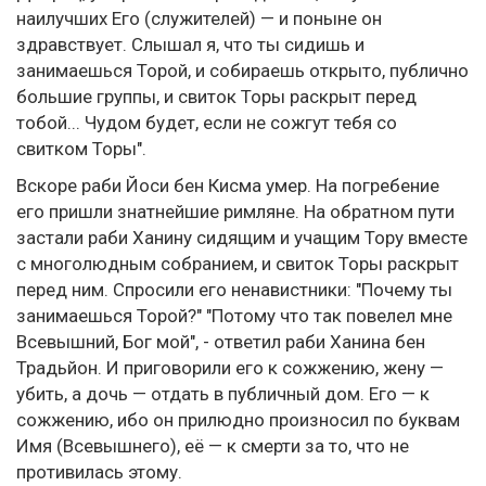
наилучших Его (служителей) — и поныне он
здравствует. Слышал я, что ты сидишь и
занимаешься Торой, и собираешь открыто, публично
большие группы, и свиток Торы раскрыт перед
тобой... Чудом будет, если не сожгут тебя со
свитком Торы".
Вскоре раби Йоси бен Кисма умер. На погребение
его пришли знатнейшие римляне. На обратном пути
застали раби Ханину сидящим и учащим Тору вместе
с многолюдным собранием, и свиток Торы раскрыт
перед ним. Спросили его ненавистники: "Почему ты
занимаешься Торой?" "Потому что так повелел мне
Всевышний, Бог мой", - ответил раби Ханина бен
Традьйон. И приговорили его к сожжению, жену —
убить, а дочь — отдать в публичный дом. Его — к
сожжению, ибо он прилюдно произносил по буквам
Имя (Всевышнего), её — к смерти за то, что не
противилась этому.