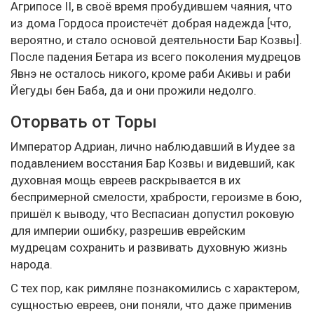
Агрипосе II, в своё время пробудившем чаяния, что
из дома Гордоса проистечёт добрая надежда [что,
вероятно, и стало основой деятельности Бар Козвы].
После падения Бетара из всего поколения мудрецов
Явнэ не осталось никого, кроме раби Акивы и раби
Йегуды бен Баба, да и они прожили недолго.
Оторвать от Торы
Император Адриан, лично наблюдавший в Иудее за
подавлением восстания Бар Козвы и видевший, как
духовная мощь евреев раскрывается в их
беспримерной смелости, храбрости, героизме в бою,
пришёл к выводу, что Веспасиан допустил роковую
для империи ошибку, разрешив еврейским
мудрецам сохранить и развивать духовную жизнь
народа.
С тех пор, как римляне познакомились с характером,
сущностью евреев, они поняли, что даже применив