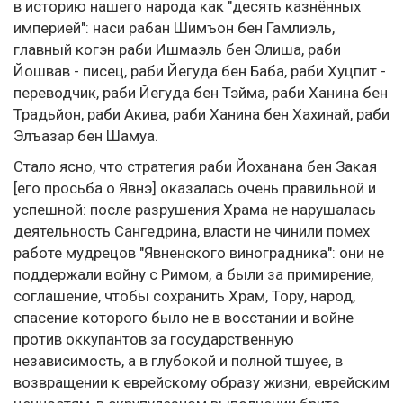
в историю нашего народа как "десять казнённых
империей": наси рабан Шимъон бен Гамлиэль,
главный когэн раби Ишмаэль бен Элиша, раби
Йошвав - писец, раби Йегуда бен Баба, раби Хуцпит -
переводчик, раби Йегуда бен Тэйма, раби Ханина бен
Традьйон, раби Акива, раби Ханина бен Хахинай, раби
Элъазар бен Шамуа.
Стало ясно, что стратегия раби Йоханана бен Закая
[его просьба о Явнэ] оказалась очень правильной и
успешной: после разрушения Храма не нарушалась
деятельность Сангедрина, власти не чинили помех
работе мудрецов "Явненского виноградника": они не
поддержали войну с Римом, а были за примирение,
соглашение, чтобы сохранить Храм, Тору, народ,
спасение которого было не в восстании и войне
против оккупантов за государственную
независимость, а в глубокой и полной тшуее, в
возвращении к еврейскому образу жизни, еврейским