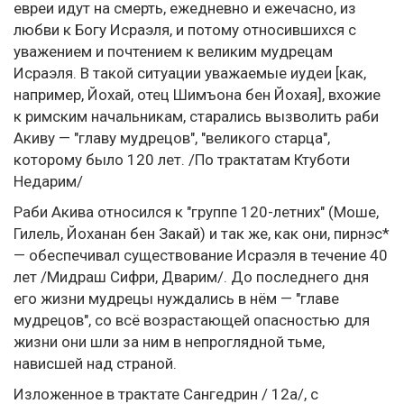
евреи идут на смерть, ежедневно и ежечасно, из
любви к Богу Исраэля, и потому относившихся с
уважением и почтением к великим мудрецам
Исраэля. В такой ситуации уважаемые иудеи [как,
например, Йохай, отец Шимъона бен Йохая], вхожие
к римским начальникам, старались вызволить раби
Акиву — "главу мудрецов", "великого старца",
которому было 120 лет. /По трактатам Ктуботи
Недарим/
Раби Акива относился к "группе 120-летних" (Моше,
Гилель, Йоханан бен Закай) и так же, как они, пирнэс*
— обеспечивал существование Исраэля в течение 40
лет /Мидраш Сифри, Дварим/. До последнего дня
его жизни мудрецы нуждались в нём — "главе
мудрецов", со всё возрастающей опасностью для
жизни они шли за ним в непроглядной тьме,
нависшей над страной.
Изложенное в трактате Сангедрин / 12а/, с