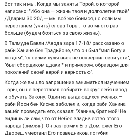
Вот так и мы. Когда мы заняты Торой, о которой
написано: "Ибо она — жизнь твоя и долголетие твоё"
/Дварим 30:20/, — мы всё же боимся, но если мы
перестанем (учить) слова Торы, то во много раз
больше (будем бояться за свою жизнь).
В Талмуде Бавли /Авода зара 17-18/ рассказано о
раби Ханине бен Традьйоне, что он был "мил Богу и
людям", "словами хулы ввек не осквернил свои уста",
"был сборщиком цдаки * и примером, образцом для
поколений своей верой и верностью".
Когда же вышло запрещение заниматься изучением
Торы, он не переставал собирать вокруг себя народ
и обучать Закону. Один из выдающихся учёных —
раби Йоси бен Кисма заболел и, когда раби Ханина
зашёл проведать его, сказал: "Ханина, брат мой! Не
видишь ли сам, что от Небес владычество этого
народа (римлян). Он разгромил Его Дом, сжёг Его
Дворец, умертвил Его праведников, погубил