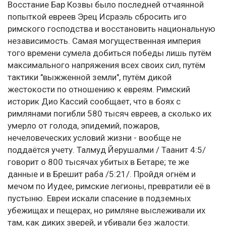
Восстание Бар Козвы было последней отчаянной
попыткой евреев Эрец Исраэль сбросить иго
римского господства и восстановить национальную
независимость. Самая могущественная империя
того времени сумела добиться победы лишь путём
максимального напряжения всех своих сил, путём
тактики "выжженной земли", путём дикой
жестокости по отношению к евреям. Римский
историк Дио Кассий сообщает, что в боях с
римлянами погибли 580 тысяч евреев, а сколько их
умерло от голода, эпидемий, пожаров,
нечеловеческих условий жизни - вообще не
поддаётся учету. Талмуд Йерушалми / Таанит 4:5/
говорит о 800 тысячах убитых в Бетаре; те же
данные и в Брешит раба /5:21/. Пройдя огнём и
мечом по Иудее, римские легионы, превратили её в
пустыню. Евреи искали спасение в подземных
убежищах и пещерах, но римляне выслеживали их
там, как диких зверей, и убивали без жалости.