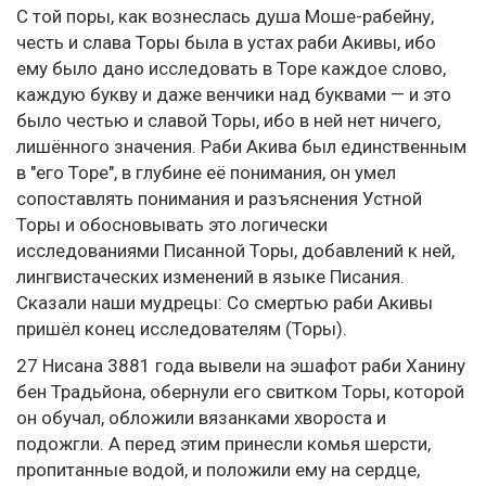
С той поры, как вознеслась душа Моше-рабейну,
честь и слава Торы была в устах раби Акивы, ибо
ему было дано исследовать в Торе каждое слово,
каждую букву и даже венчики над буквами — и это
было честью и славой Торы, ибо в ней нет ничего,
лишённого значения. Раби Акива был единственным
в "его Торе", в глубине её понимания, он умел
сопоставлять понимания и разъяснения Устной
Торы и обосновывать это логически
исследованиями Писанной Торы, добавлений к ней,
лингвистаческих изменений в языке Писания.
Сказали наши мудрецы: Со смертью раби Акивы
пришёл конец исследователям (Торы).
27 Нисана 3881 года вывели на эшафот раби Ханину
бен Традьйона, обернули его свитком Торы, которой
он обучал, обложили вязанками хвороста и
подожгли. А перед этим принесли комья шерсти,
пропитанные водой, и положили ему на сердце,