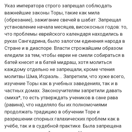
Указ императора строго запрещал соблюдать
важнейшие законы Торы, такие как мила
(обрезание), зажигание свечей в шабат. Запрещал
установление начала месяцев, високосных годов: то,
что проблемы еврейского календаря находились в
руках Сангедрина, было залогом единения народа в
Стране и в диаспоре. Власти строжайшим образом
еледили за тем, чтобы евреи не смели собираться в
батей кнесет и в батей мидраш, хотя молиться
каждому отдельно не запрещали, кроме чтения
молитвы Шма, Исраэль... Запретили, что хуже всего,
изучение Торы как в учебных заведениях, так и в
частных домах. Законоучителям запретили давать
смиха*, то есть утверждать учеников в сане рава
(равина), что наделяло бы их полномочиями
продолжать традицию в обучении Торе и
разрешении спорных галахических проблем как в
учёбе, так и в судебной практике. Была запрещена