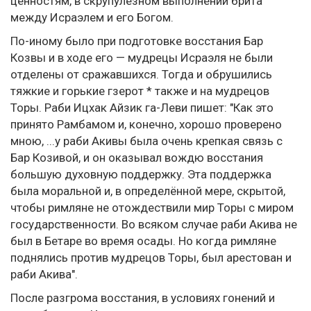
ценностям, в скрупулезном выполнении брита
между Исраэлем и его Богом.
По-иному было при подготовке восстания Бар
Козвы и в ходе его — мудрецы Исраэля не были
отделены от сражавшихся. Тогда и обрушились
тяжкие и горькие гзерот * также и на мудрецов
Торы. Раби Ицхак Айзик га-Леви пишет: "Как это
принято Рамбамом и, конечно, хорошо проверено
мною, ...у раби Акивы была очень крепкая связь с
Бар Козивой, и он оказывал вождю восстания
большую духовную поддержку. Эта поддержка
была моральной и, в определённой мере, скрытой,
чтобы римляне не отождествили мир Торы с миром
государственности. Во всяком случае раби Акива не
был в Бетаре во время осады. Но когда римляне
поднялись против мудрецов Торы, был арестован и
раби Акива".
После разгрома восстания, в условиях гонений и