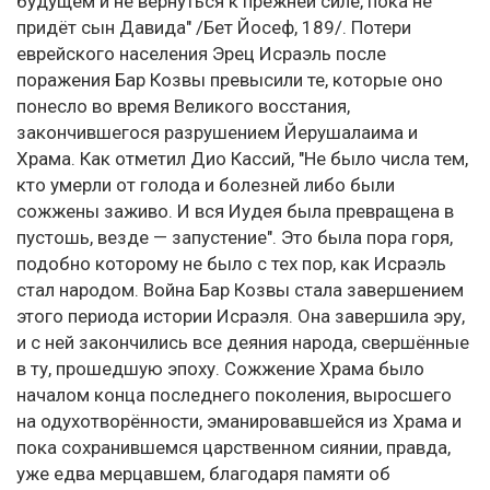
будущем и не вернуться к прежней силе, пока не
придёт сын Давида" /Бет Йосеф, 189/. Потери
еврейского населения Эрец Исраэль после
поражения Бар Козвы превысили те, которые оно
понесло во время Великого восстания,
закончившегося разрушением Йерушалаима и
Храма. Как отметил Дио Кассий, "Не было числа тем,
кто умерли от голода и болезней либо были
сожжены заживо. И вся Иудея была превращена в
пустошь, везде — запустение". Это была пора горя,
подобно которому не было с тех пор, как Исраэль
стал народом. Война Бар Козвы стала завершением
этого периода истории Исраэля. Она завершила эру,
и с ней закончились все деяния народа, свершённые
в ту, прошедшую эпоху. Сожжение Храма было
началом конца последнего поколения, выросшего
на одухотворённости, эманировавшейся из Храма и
пока сохранившемся царственном сиянии, правда,
уже едва мерцавшем, благодаря памяти об