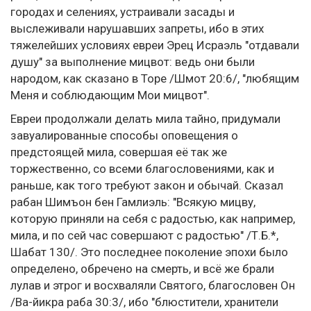
городах и селениях, устраивали засады и
выслеживали нарушавших запреты, ибо в этих
тяжелейших условиях евреи Эрец Исраэль "отдавали
душу" за выполнение мицвот: ведь они были
народом, как сказано в Торе /Шмот 20:6/, "любящим
Меня и соблюдающим Мои мицвот".
Евреи продолжали делать мила тайно, придумали
завуалированные способы оповещения о
предстоящей мила, совершая её так же
торжественно, со всеми благословениями, как и
раньше, как того требуют закон и обычай. Сказал
рабан Шимъон бен Гамлиэль: "Всякую мицву,
которую приняли на себя с радостью, как например,
мила, и по сей час совершают с радостью" /Т.Б.*,
Шабат 130/. Это последнее поколение эпохи было
определено, обречено на смерть, и всё же брали
лулав и этрог и восхваляли Святого, благословен Он
/Ва-йикра раба 30:3/, ибо "блюстители, хранители