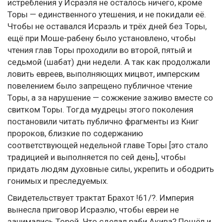
истребления у Исраэля не осталось ничего, кроме
Торы — единственного утешения, и не покидали её.
Чтобы не оставался Исраэль и трёх дней без Торы,
ещё при Моше-рабену было установлено, чтобы
чтения глав Торы проходили во второй, пятый и
седьмой (шабат) дни недели. А так как продолжали
ловить евреев, выполняющих мицвот, имперским
повелением было запрещено публичное чтение
Торы, а за нарушение — сожжение заживо вместе со
свитком Торы. Тогда мудрецы этого поколения
постановили читать публично фрагменты из Книг
пророков, близкие по содержанию
соответствующей недельной главе Торы [это стало
традицией и выполняется по сей день], чтобы
придать людям духовные силы, укрепить и ободрить
гонимых и преследуемых.
Свидетельствует трактат Брахот !61/?. Империя
вынесла приговор Исраэлю, чтобы евреи не
занимались Торой. Что сделал раби Акива? Пошёл и