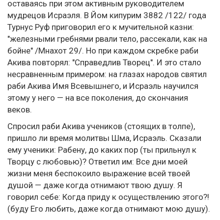
оставаясь при этом активным руководителем
мудрецов Исраэля. В Йом кипурим 3882 /122/ года
Турнус Руф приговорил его к мучительной казни:
"железными гребнями рвали тело, рассекали, как на
бойне" /Мнахот 29/. Но при каждом скребке раби
Акива повторял: "Справедлив Творец". И это стало
несравненным примером: на глазах народов святил
раби Акива Имя Всевышнего, и Исраэль научился
этому у него — на все поколения, до скончания
веков.
Спросил раби Акива учеников (стоящих в толпе),
пришло ли время молитвы Шма, Исраэль. Сказали
ему ученики: Рабену, до каких пор (ты прильнул к
Творцу с любовью)? Ответил им: Все дни моей
жизни меня беспокоило выражение всей твоей
душой — даже когда отнимают твою душу. Я
говорил себе: Когда приду к осуществлению этого?!
(буду Его любить, даже когда отнимают мою душу).