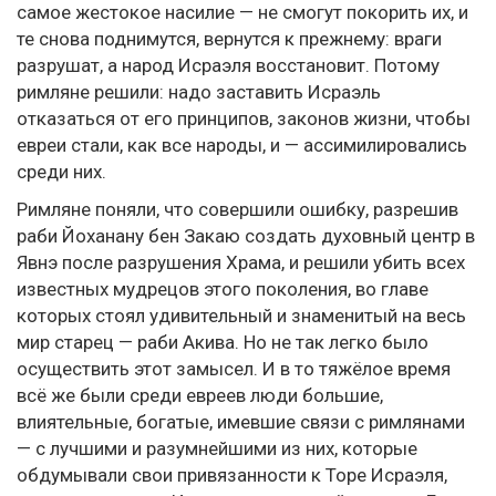
самое жестокое насилие — не смогут покорить их, и
те снова поднимутся, вернутся к прежнему: враги
разрушат, а народ Исраэля восстановит. Потому
римляне решили: надо заставить Исраэль
отказаться от его принципов, законов жизни, чтобы
евреи стали, как все народы, и — ассимилировались
среди них.
Римляне поняли, что совершили ошибку, разрешив
раби Йоханану бен Закаю создать духовный центр в
Явнэ после разрушения Храма, и решили убить всех
известных мудрецов этого поколения, во главе
которых стоял удивительный и знаменитый на весь
мир старец — раби Акива. Но не так легко было
осуществить этот замысел. И в то тяжёлое время
всё же были среди евреев люди большие,
влиятельные, богатые, имевшие связи с римлянами
— с лучшими и разумнейшими из них, которые
обдумывали свои привязанности к Торе Исраэля,