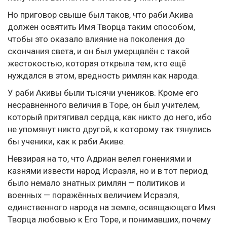
Но приговор свыше был таков, что раби Акива
должен освятить Имя Творца таким способом,
чтобы это оказало влияние на поколения до
скончания света, и он был умерщвлён с такой
жестокостью, которая открыла тем, кто ещё
нуждался в этом, вредность римлян как народа.
У раби Акивы были тысячи учеников. Кроме его
несравненного величия в Торе, он был учителем,
который притягивал сердца, как никто до него, ибо
не упомянут никто другой, к которому так тянулись
бы ученики, как к раби Акиве.
Невзирая на то, что Адриан велел гонениями и
казнями извести народ Исраэля, но и в тот период
было немало знатных римлян — политиков и
военных — поражённых величием Исраэля,
единственного народа на земле, освящающего Имя
Творца любовью к Его Торе, и понимавших, почему