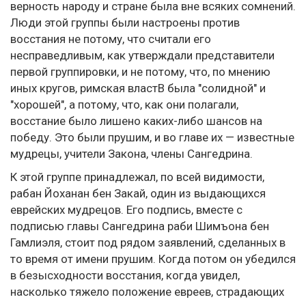
верность народу и стране была вне всяких сомнений.
Люди этой группы были настроены против
восстания не потому, что считали его
несправедливым, как утверждали представители
первой группировки, и не потому, что, по мнению
иных кругов, римская властВ была "солидной" и
"хорошей", а потому, что, как они полагали,
восстание было лишено каких-либо шансов на
победу. Это были прушим, и во главе их — известные
мудрецы, учители Закона, члены Сангедрина.
К этой группе принадлежал, по всей видимости,
рабан Йоханан бен Закай, один из выдающихся
еврейских мудрецов. Его подпись, вместе с
подписью главы Сангедрина раби Шимъона бен
Гамлиэля, стоит под рядом заявлений, сделанных в
то время от имени прушим. Когда потом он убедился
в безысходности восстания, когда увидел,
насколько тяжело положение евреев, страдающих