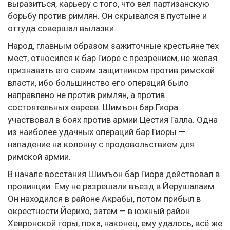
выразиться, карьеру с того, что вёл партизанскую
борьбу против римлян. Он скрывался в пустыне и
оттуда совершал вылазки.
Народ, главным образом зажиточные крестьяне тех
мест, относился к бар Гиоре с презрением, не желая
признавать его своим защитником против римской
власти, ибо большинство его операций было
направлено не против римлян, а против
состоятельных евреев. Шимъон бар Гиора
участвовал в боях против армии Цестия Галла. Одна
из наиболее удачных операций бар Гиоры —
нападение на колонну с продовольствием для
римской армии.
В начале восстания Шимъон бар Гиора действовал в
провинции. Ему не разрешали въезд в Йерушалаим.
Он находился в районе Акрабы, потом прибыл в
окрестности Йерихо, затем — в южный район
Хевронской горы, пока, наконец, ему удалось, всё же