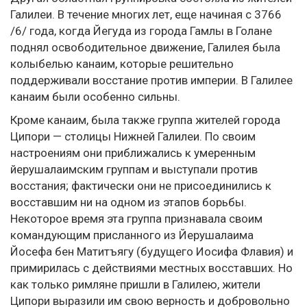
Галилеи. В течение многих лет, еще начиная с 3766
/6/ года, когда Йегуда из города Гамлы в Голане
поднял освободительное движение, Галилея была
колыбелью канаим, которые решительно
поддерживали восстание против империи. В Галилее
канаим были особенно сильны.
Кроме канаим, была также группа жителей города
Ципори — столицы Нижней Галилеи. По своим
настроениям они приближались к умеренным
йерушалаимским группам и выступали против
восстания; фактически они не присоединились к
восставшим ни на одном из этапов борьбы.
Некоторое время эта группа признавала своим
командующим присланного из Йерушалаима
Йосефа бен Матитъягу (будущего Иосифа Флавия) и
примирилась с действиями местных восставших. Но
как только римляне пришли в Галилею, жители
Ципори выразили им свою верность и добровольно