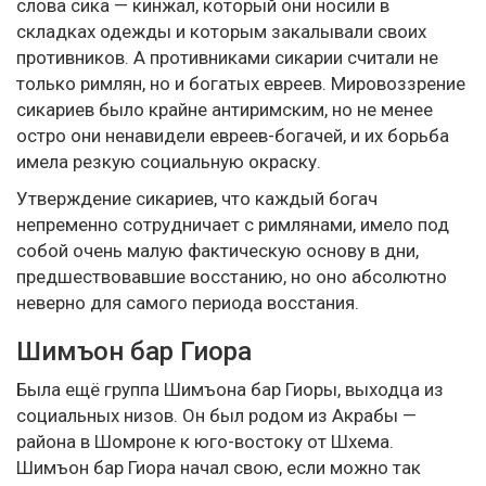
слова сика — кинжал, который они носили в
складках одежды и которым закалывали своих
противников. А противниками сикарии считали не
только римлян, но и богатых евреев. Мировоззрение
сикариев было крайне антиримским, но не менее
остро они ненавидели евреев-богачей, и их борьба
имела резкую социальную окраску.
Утверждение сикариев, что каждый богач
непременно сотрудничает с римлянами, имело под
собой очень малую фактическую основу в дни,
предшествовавшие восстанию, но оно абсолютно
неверно для самого периода восстания.
Шимъон бар Гиора
Была ещё группа Шимъона бар Гиоры, выходца из
социальных низов. Он был родом из Акрабы —
района в Шомроне к юго-востоку от Шхема.
Шимъон бар Гиора начал свою, если можно так