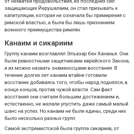
от нехватки продовольствия, из последних сил
защищающих Йерушалаим, он стал призывать к
капитуляции, которая не означала бы примирения с
римской властью, а была бы лишь признанием
военного преимущества римлян.
Канаим и сикариим
Группу канаим возглавлял Элъазар бен Хананья. Они
были ревностными защитниками еврейского Закона,
и их можно назвать знаменосцами восстания. В
течение долгих лет канаим втайне готовили
восстание добиваясь того, чтобы народ поднялся, в
конце концов, против чужой власти. Сам факт
восстания они считали большим достижением и,
естественно, не желали упустить даже самый малый
шанс на успех. Но канаим не были едины, среди них
было несколько разных групп.
Самой экстремистской была группа сикариев, от