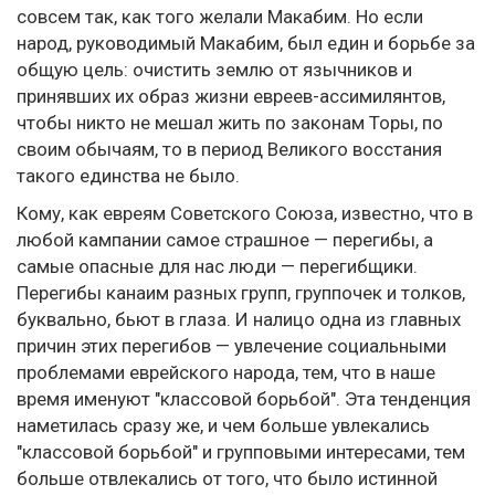
совсем так, как того желали Макабим. Но если
народ, руководимый Макабим, был един и борьбе за
общую цель: очистить землю от язычников и
принявших их образ жизни евреев-ассимилянтов,
чтобы никто не мешал жить по законам Торы, по
своим обычаям, то в период Великого восстания
такого единства не было.
Кому, как евреям Советского Союза, известно, что в
любой кампании самое страшное — перегибы, а
самые опасные для нас люди — перегибщики.
Перегибы канаим разных групп, группочек и толков,
буквально, бьют в глаза. И налицо одна из главных
причин этих перегибов — увлечение социальными
проблемами еврейского народа, тем, что в наше
время именуют "классовой борьбой". Эта тенденция
наметилась сразу же, и чем больше увлекались
"классовой борьбой" и групповыми интересами, тем
больше отвлекались от того, что было истинной