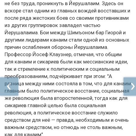
не без труда, проникнуть в Йерушалаим. Здесь он
вскоре стал одним из главных вождей восставших и
после ряда жестоких боев со своими противниками
из других группировок завладел частью
Йерушалаима. Бои между Шимъоном бар Гиорой и
другими лидерами канаим стали одной из основных
причин ослабления обороны Йерушалаима.
Профессор Йосеф Клаузнер, отмечая, что общим
для канаим и сикариев были как мессианские идеи,
так и стремление к политическим и социальным
преобразованиям, подчёркивает при этом: "А
разница между ними состояла в том, что для канаим
главным было политическое восстание, социальная
же революция была второстепенной, тогда как для
сикариев главной целью была социальная
революция, а политическое восстание служило
средством для неё — правда, необходимым и очень
важным средством, но отнюдь не столь важным,
как для канаим".