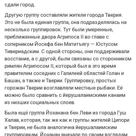
сдали город.
Другую группу составляли жители города Тверия.
Это не была единая группа, она подразделялась на
несколько группировок. Тут были умеренные,
приближенные двора Агрипоса II во главе с
соперником Йосефа бен Матитъягу — Юстусом
Тивериадским. С одной стороны, они поддерживали
восстание, а с другой, были связаны со сторонником
римлян Агрипосом II, который был в это время
правителем соседних с Галилеей областей Голан и
Башан, а также и Тверии. Группировку, простых
горожан Тверии возглавляли местные рыбаки. Её
можно было сравнить с йерушалаимскими канаим
из низших социальных слоев.
Была ещё группа Йоханана бен Леви из города Гуш
Халав, которая, так же как и группы жителей Ципори
и Тверии, не была аналогична йерушалаимским
группировкам. Йоханан вначале по своим взглядам