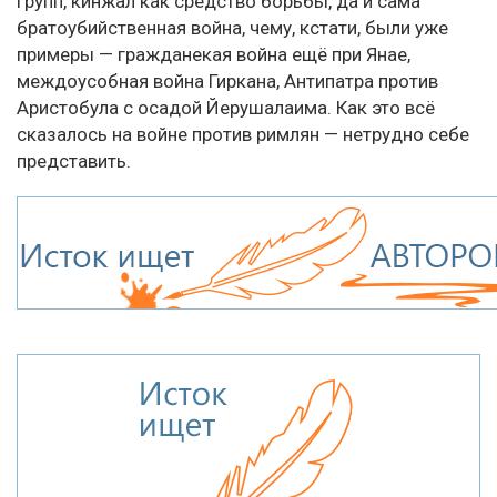
групп, кинжал как средство борьбы, да и сама
братоубийственная война, чему, кстати, были уже
примеры — гражданекая война ещё при Янае,
междоусобная война Гиркана, Антипатра против
Аристобула с осадой Йерушалаима. Как это всё
сказалось на войне против римлян — нетрудно себе
представить.