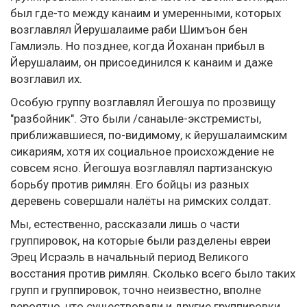
был где-то между канаим и умеренными, которых
возглавлял Йерушалаиме раби Шимъон бен
Гамлиэль. Но позднее, когда Йоханан прибыл в
Йерушалаим, он присоединился к канаим и даже
возглавил их.
Особую группу возглавлял Йегошуа по прозвищу
"разбойник". Это были /санаыле-экстремисты,
приближавшиеся, по-видимому, к йерушалаимским
сикариям, хотя их социальное происхождение не
совсем ясно. Йегошуа возглавлял партизанскую
борьбу против римлян. Его бойцы из разных
деревень совершали налёты на римских солдат.
Мы, естественно, рассказали лишь о части
группировок, на которые были разделены евреи
Эрец Исраэль в начальный период Великого
восстания против римлян. Сколько всего было таких
групп и группировок, точно неизвестно, вполне
вероятно, что существовали и другие группировки,