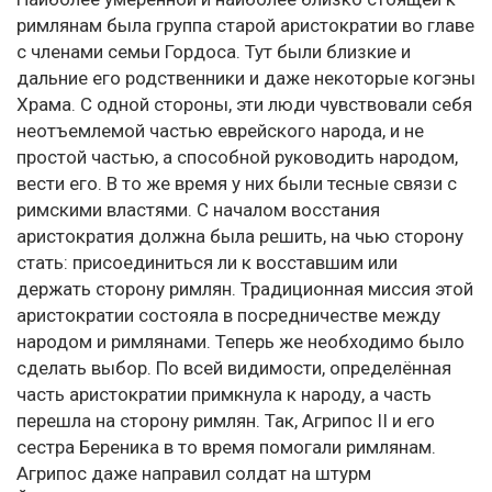
римлянам была группа старой аристократии во главе
с членами семьи Гордоса. Тут были близкие и
дальние его родственники и даже некоторые когэны
Храма. С одной стороны, эти люди чувствовали себя
неотъемлемой частью еврейского народа, и не
простой частью, а способной руководить народом,
вести его. В то же время у них были тесные связи с
римскими властями. С началом восстания
аристократия должна была решить, на чью сторону
стать: присоединиться ли к восставшим или
держать сторону римлян. Традиционная миссия этой
аристократии состояла в посредничестве между
народом и римлянами. Теперь же необходимо было
сделать выбор. По всей видимости, определённая
часть аристократии примкнула к народу, а часть
перешла на сторону римлян. Так, Агрипос II и его
сестра Береника в то время помогали римлянам.
Агрипос даже направил солдат на штурм