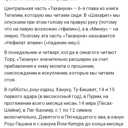
Центральная часть «Тахануна» – 6-я глава из книги
Тегилим, которую мы читаем сидя. В «Шахарит» мы
опускаем при этом голову на правую руку (потому
что на левую возложен «тфилин»), а в «Минху» – на
левую. Поэтому эта часть «Тахануна» называется
«Нефилат апаим» («падение ниц»).
В понедельник и четверг, когда в синагоге читают
Тору, «Таханун» значительно расширен за счет
прибавления к нему молитв о прошении,
снисхождении и искуплении, которые мы читаем
стоя.
В субботы,
рош-ходеш,
Хануку, Ту-Бишват, 14 и 15
первого адара (в високосный год), в Пурим, на
протяжении всего месяца нисан, 14 ияра (Песах-
Шейни), в Лаг-Баомер, с 1 по 12 сивана
включительно, Девятого и Пятнадцатого ава, в канун
Рош-Гашана и с кануна Йом-Кипура до конца месяца