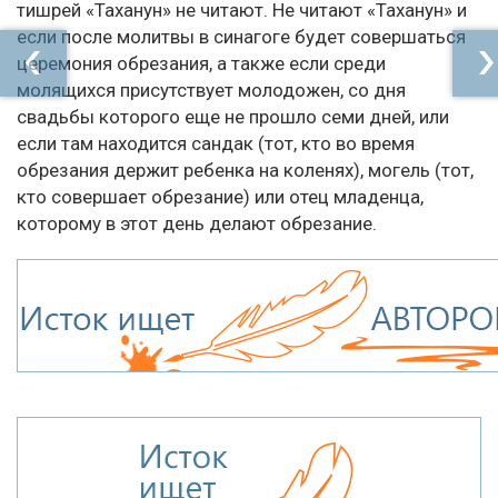
тишрей «Таханун» не читают. Не читают «Таханун» и
если после молитвы в синагоге будет совершаться
церемония обрезания, а также если среди
молящихся присутствует молодожен, со дня
свадьбы которого еще не прошло семи дней, или
если там находится сандак (тот, кто во время
обрезания держит ребенка на коленях), могель (тот,
кто совершает обрезание) или отец младенца,
которому в этот день делают обрезание.