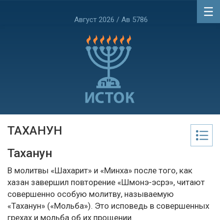
Август 2026 / Ав 5786
ТАХАНУН
Таханун
В молитвы «Шахарит» и «Минха» после того, как
хазан завершил повторение «Шмонэ-эсрэ», читают
совершенно особую молитву, называемую
«Таханун» («Мольба»). Это исповедь в совершенных
грехах и мольба об их прощении.