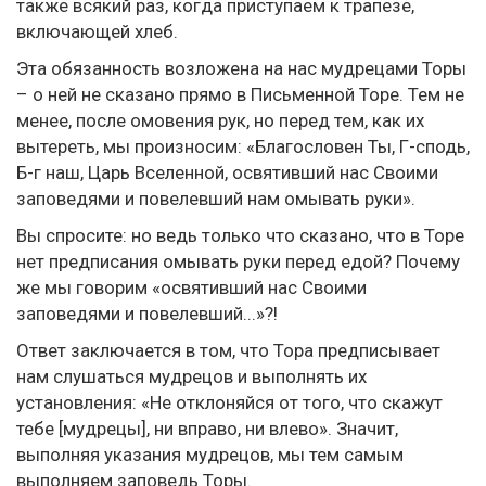
также всякий раз, когда приступаем к трапезе,
включающей хлеб.
Эта обязанность возложена на нас мудрецами Торы
– о ней не сказано прямо в Письменной Торе. Тем не
менее, после омовения рук, но перед тем, как их
вытереть, мы произносим: «Благословен Ты, Г-сподь,
Б-г наш, Царь Вселенной, освятивший нас Своими
заповедями и повелевший нам омывать руки».
Вы спросите: но ведь только что сказано, что в Торе
нет предписания омывать руки перед едой? Почему
же мы говорим «освятивший нас Своими
заповедями и повелевший...»?!
Ответ заключается в том, что Тора предписывает
нам слушаться мудрецов и выполнять их
установления: «Не отклоняйся от того, что скажут
тебе [мудрецы], ни вправо, ни влево». Значит,
выполняя указания мудрецов, мы тем самым
выполняем заповедь Торы.