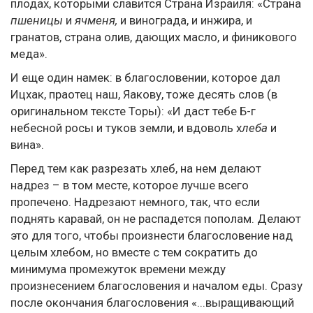
плодах, которыми славится Страна Израиля: «Страна
пшеницы
и
ячменя,
и винограда, и инжира, и
гранатов, страна олив, дающих масло, и финикового
меда».
И еще один намек: в благословении, которое дал
Ицхак, праотец наш, Яакову, тоже десять слов (в
оригинальном тексте Торы): «И даст тебе Б-г
небесной росы и туков земли, и вдоволь х
леба
и
вина».
Перед тем как разрезать хлеб, на нем делают
надрез – в том месте, которое лучше всего
пропечено. Надрезают немного, так, что если
поднять каравай, он не распадется пополам. Делают
это для того, чтобы произнести благословение над
целым хлебом, но вместе с тем сократить до
минимума промежуток времени между
произнесением благословения и началом еды. Сразу
после окончания благословения «...выращивающий