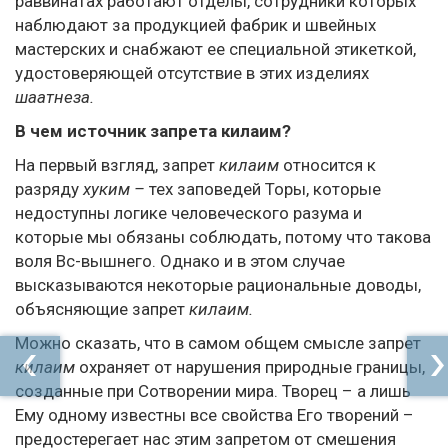
раввинатах работают отделы, сотрудники которых
наблюдают за продукцией фабрик и швейных
мастерских и снабжают ее специальной этикеткой,
удостоверяющей отсутствие в этих изделиях
шаатнеза.
В чем источник запрета килаим?
На первый взгляд, запрет
килаим
относится к
разряду
хуким –
тех заповедей Торы, которые
недоступны логике человеческого разума и
которые мы обязаны соблюдать, потому что такова
воля Вс-вышнего. Однако и в этом случае
высказываются некоторые рациональные доводы,
объясняющие запрет
килаим.
Можно сказать, что в самом общем смысле запрет
килаим
охраняет от нарушения природные границы,
созданные при Сотворении мира. Творец – а лишь
Ему одному известны все свойства Его творений –
предостерегает нас этим запретом от смешения