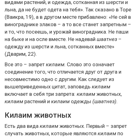
видами растений, и одежда, сотканная из шерсти и
льна, да не будет одета на тебя». Так сказано в Торе
(Ваикра, 19), а в другом месте прибавлено: «Не сей в
винограднике злаков – а то все станет запретным –
и то, что посеешь, и урожай виноградника. Не паши
на быке и на осле вместе. Не надевай
шаатнез
–
одежду из шерсти и льна, сотканных вместе»
(Дварим, 22).
Все это – запрет
килаим.
Слово это означает
соединение того, что отличается друг от друга и
несовместимо одно с другим. Как следует из
вышеприведенных цитат, заповедь
килаим
включает в себя три запрета:
килаим
животных,
килаим
растений и
килаим
одежды
(шаатнез).
Килаим животных
Есть два вида
килаим
животных. Первый – запрет
случать животных, которые являются
килаим
по