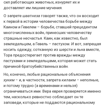
сил работающих животных, изнуряет их и
доставляет им лишние мучения.
О запрете
шаатнеза
говорят также, что он восходит
к первой в истории человечества борьбе между
Каином и Гевелем – борьбе, ставшей прецедентом
многочисленных войн, принесших человечеству
страшные несчастья. Каин, как известно, был
земледельцем, а Гевель – пастухом. И вот, запрещая
носить одежду, сотканную из шерсти и льна вместе,
Тора предостерегает против вражды между
пастухами и земледельцами, которая может стать
причиной братоубийственных войн.
Но, конечно, любые рациональные объяснения
хуким
– и, в частности, запрета
килаим –
неполные,
и потому трудно (а временами и нельзя)
ограничиваться ими. Вера еврея проверяется именно
тем, насколько ревностно соблюдает он те
заповеди, которые не поддаются рациональному