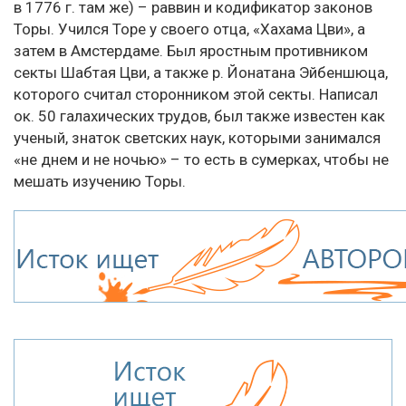
в 1776 г. там же) – раввин и кодификатор законов
Торы. Учился Торе у своего отца, «Хахама Цви», а
затем в Амстердаме. Был яростным противником
секты Шабтая Цви, а также р. Йонатана Эйбеншюца,
которого считал сторонником этой секты. Написал
ок. 50 галахических трудов, был также известен как
ученый, знаток светских наук, которыми занимался
«не днем и не ночью» – то есть в сумерках, чтобы не
мешать изучению Торы.