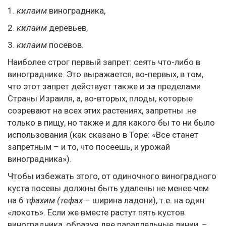
1.
килаим
виноградника,
2.
килаим
деревьев,
3.
килаим
посевов.
Наиболее строг первый запрет: сеять что-либо в
винограднике. Это выражается, во-первых, в том,
что этот запрет действует также и за пределами
Страны Израиля, а, во-вторых, плоды, которые
созревают на всех этих растениях, запретны .не
только в пищу, но также и для какого бы то ни было
использования (как сказано в Торе: «Все станет
запретным – и то, что посеешь, и урожай
виноградника»).
Чтобы избежать этого, от одиночного виноградного
куста посевы должны быть удалены не менее чем
на 6
тфахим (тефах –
ширина ладони), т.е. на один
«локоть». Если же вместе растут пять кустов
виноградника, образуя две параллельные линии, –