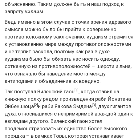
объяснению. Таким должен быть и наш подход к
запрету
килаим.
Ведь именно в этом случае с точки зрения здравого
смысла можно было бы прийти к совершенно
противоположному заключению: иудаизм стремится
к установлению мира между противоположностями
и не терпит раскола, поэтому как раз в духе
иудаизма было бы обязать нас носить одежду,
сотканную из противоположностей – шерсти и льна,
что означало бы наведение моста между
антиподами и объединение их воедино.
[1]
Так поступал Виленский гаон
, когда ставил на
книжную полку рядом произведения раби Йонатана
[2]
[3]
Эйбеншюца
и раби Яакова Эмдена
, двух гигантов
духа, относившихся с непримиримой враждой один к
взглядам другого. Виленский гаон хотел
продемонстрировать их единство более высокого
порядка – в рамках Торы, которая устанавливает