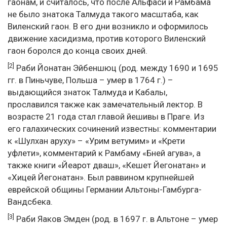
гаонам, и считалось, что после Альфаси и Рамбама
не было знатока Талмуда такого масштаба, как
Виленский гаон. В его дни возникло и оформилось
движение хасидизма, против которого Виленский
гаон боролся до конца своих дней.
[2]
Раби Йонатан Эйбеншюц (род. между 1690 и 1695
гг. в Пиньчуве, Польша – умер в 1764 г.) –
выдающийся знаток Талмуда и Кабалы,
прославился также как замечательный лектор. В
возрасте 21 года стал главой йешивы в Праге. Из
его галахических сочинений известны: комментарии
к «Шулхан аруху» – «Урим ветумим» и «Крети
уфлети», комментарий к Рамбаму «Бней агува», а
также книги «Йеарот дваш», «Кешет Йегонатан» и
«Хицей Йегонатан». Был раввином крупнейшей
еврейской общины Германии Альтоны-Гамбурга-
Вандсбека.
[3]
Раби Яаков Эмден (род. в 1697 г. в Альтоне – умер