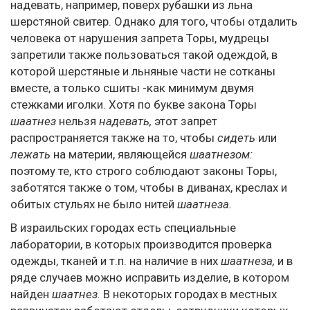
надевать, например, поверх рубашки из льна
шерстяной свитер. Однако для того, чтобы отдалить
человека от нарушения запрета Торы, мудрецы
запретили также пользоваться такой одеждой, в
которой шерстяные и льняные части не сотканы
вместе, а только сшиты -как минимум двумя
стежками иголки. Хотя по букве закона Торы
шаатнез
нельзя
надевать,
этот запрет
распространяется также на то, чтобы
сидеть
или
лежать
на материи, являющейся
шаатнезом:
поэтому те, кто строго соблюдают законы Торы,
заботятся также о том, чтобы в диванах, креслах и
обитых стульях не было нитей
шаатнеза.
В израильских городах есть специальные
лаборатории, в которых производится проверка
одежды, тканей и т.п. на наличие в них
шаатнеза,
и в
ряде случаев можно исправить изделие, в котором
найден
шаатнез.
В некоторых городах в местных