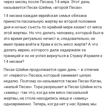
через месяц после Песаха, 14 ияра. Этот день
называется Песах-Шейни, «второй Песах».
14 нисана каждая еврейская семья обязана
принести пасхальную жертву во второй половине
дня и ночью съесть по крайней мере
казаит
от мяса
этой жертвы. Но что делать человеку, который был в
это время ритуально нечист и, следовательно, не
имел права войти в Храм и есть мясо жертв? А что
делать еврею, которого дела задержали за
границей и он не успел вернуться в Страну Израиля к
14 нисана?
Песах-Шейни продолжается один день – в отличие
от «первого» Песаха, который занимает целую
неделю. Поэтому он называется также Песах-Катан,
«малый Песах». Тора разрешает в Песах-Шейни есть
«хамец» -так что, когда ели мясо пасхальной
жертвы, на столе находились
маца
и «хамец»
одновременно. Теперь, когда нет у нас Храма, мы