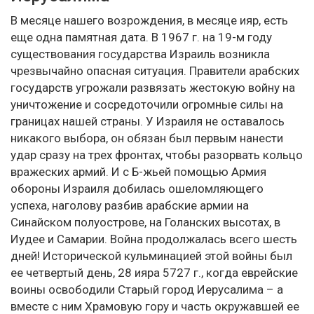
В месяце нашего возрождения, в месяце ияр, есть
еще одна памятная дата. В 1967 г. на 19-м году
существования государства Израиль возникла
чрезвычайно опасная ситуация. Правители арабских
государств угрожали развязать жестокую войну на
уничтожение и сосредоточили огромные силы на
границах нашей страны. У Израиля не оставалось
никакого выбора, он обязан был первым нанести
удар сразу на трех фронтах, чтобы разорвать кольцо
вражеских армий. И с Б-жьей помощью Армия
обороны Израиля добилась ошеломляющего
успеха, наголову разбив арабские армии на
Синайском полуострове, на Голанских высотах, в
Иудее и Самарии. Война продолжалась всего шесть
дней! Исторической кульминацией этой войны был
ее четвертый день, 28 ияра 5727 г., когда еврейские
воины освободили Старый город Иерусалима – а
вместе с ним Храмовую гору и часть окружавшей ее