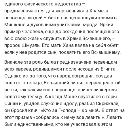
единого физического недостатка –
предназначаются для жертвенника в Храме, а
первенцы людей – быть священнослужителями в
Мишкане и духовными учителями народа. Яркий
пример человека, еще до рождения посвященного
всю свою жизнь служить в Храме Вс-вышнего, –
пророк Шмуэль. Его мать Хана взяла на себя обет:
если у нее родится сын, посвятить его Вс-вышнему.
Вначале эта роль была предназначена первенцам
всех евреев, родившимся после исхода из Египта.
Однако из-за того, что народ согрешил, создав
золотого тельца, Вс-вышний лишил первенцев этой
чести, так как именно первенцы принесли жертвы
золотому тельцу. А когда Моше спустился с горы
Синай и, увидев служение идолу, разбил Скрижали,
он бросил клич: «Кто за Г-спода – ко мне!» В ответ на
этот призыв «собрались к нему все левиты». Левиты
были единственными, кто не участвовал в этом