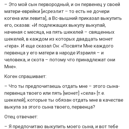
– Это мой сын первородный, и он первенец у своей
матери-еврейки [
исреэлит –
то есть не дочери
когена или левита], а Вс-вышний приказал выкупить
его, сказав: «И подлежащих выкупу выкупай,
начиная с месяца, на пять шекелей – священных
шекелей, в каждом из которых двадцать монет
«гера». И еще сказал Он: «Посвяти Мне каждого
первенца у его матери в народе Израиля – и
человека, и скота – потому что принадлежат они
Мне».
Коген спрашивает:
– Что ты предпочитаешь отдать мне – этого сына-
первенца твоего или пять [монет] «села» [т.е.
шекелей], которые ты обязан отдать мне в качестве
выкупа за этого сына твоего, первенца?
Отец отвечает:
– Я предпочитаю выкупить моего сына, и вот тебе