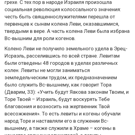
грехе. С тех пор в народе Израиля произошла
социальная революция колоссального значения:
честь быть священнослужителями перешла от
первенцев к сынам колена Леви, оказавшимися,
твердыми в вере. А часть колена Леви была избрана
Вс-вышним для роли когенов.
Колено Леви не получило земельного удела в Эрец-
Исраэль, расселившись по всей стране. Левитам
были отведены 48 городов в уделах различных
колен. Левиты не могли заниматься
земледельческим трудом, их предназначением
было служить Вс-вышнему, как говорит Тора
(Дварим, 33): «Учить будут Яакова законам Твоим, и
Торе Твоей – Израиль, будут воскурять Тебе
благовония и возносить на жертвенник Твой
всесожжения». То есть левиты и когены обучали
народ Торе и наставляли его в служении Вс-
вышнему, а также служили в Храме – когены в