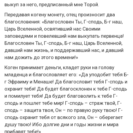
выкуп за него, предписанный мне Торой.
Передавая когену монету, отец произносит два
благословения: «Благословен Ты, Г-сподь, Б-г наш,
Царь Вселенной, освятивший нас Своими
заповедями и повелевший нам выкупать первенца!
Благословен Ты, Г-сподь, Б-г наш, Царь Вселенной,
давший нам жизнь, и поддержавший нас, и давший
нам дожить до этого времени!»
Коген принимает деньги, кладет руки на голову
младенца и благословляет его: «Да уподобит тебя Б-
г Эфраиму и Менаше! Да благословит тебя Г-сподь и
охранит тебя! Да будет благосклонен к тебе Г-сподь
и помилует тебя! Да будет благоволить к тебе Г-
сподь и пошлет тебе мир! Г-сподь – страж твой, Г-
сподь – защита твоя, Он – по правую руку твою! Г-
сподь охранит тебя от всякого зла, Он – оберегает
душу твою! Ибо долгие дни и годы жизни и мира
прибавят тебе!»