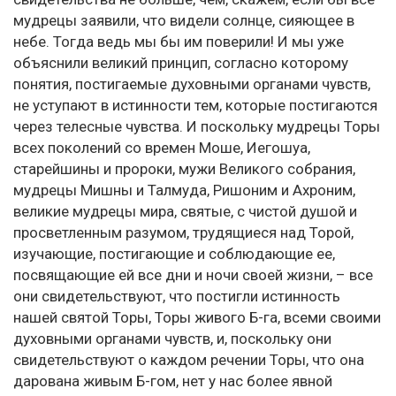
мудрецы заявили, что видели солнце, сияющее в
небе. Тогда ведь мы бы им поверили! И мы уже
объяснили великий принцип, согласно которому
понятия, постигаемые духовными органами чувств,
не уступают в истинности тем, которые постигаются
через телесные чувства. И поскольку мудрецы Торы
всех поколений со времен Моше, Иегошуа,
старейшины и пророки, мужи Великого собрания,
мудрецы Мишны и Талмуда, Ришоним и Ахроним,
великие мудрецы мира, святые, с чистой душой и
просветленным разумом, трудящиеся над Торой,
изучающие, постигающие и соблюдающие ее,
посвящающие ей все дни и ночи своей жизни, – все
они свидетельствуют, что постигли истинность
нашей святой Торы, Торы живого Б-га, всеми своими
духовными органами чувств, и, поскольку они
свидетельствуют о каждом речении Торы, что она
дарована живым Б-гом, нет у нас более явной