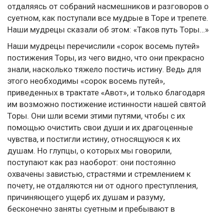
отдаляясь от собраний насмешников и разговоров о
суетном, как поступали все мудрые в Торе и трепете.
Наши мудрецы сказали об этом: «Таков путь Торы…»
Наши мудрецы перечислили «сорок восемь путей»
постижения Торы, из чего видно, что они прекрасно
знали, насколько тяжело постичь истину. Ведь для
этого необходимы «сорок восемь путей»,
приведенных в трактате «Авот», и только благодаря
им возможно постижение истинности нашей святой
Торы. Они шли всеми этими путями, чтобы с их
помощью очистить свои души и их драгоценные
чувства, и постигли истину, относящуюся к их
душам. Но глупцы, о которых мы говорили,
поступают как раз наоборот: они постоянно
охвачены завистью, страстями и стремлением к
почету, не отдаляются ни от одного преступления,
причиняющего ущерб их душам и разуму,
бесконечно заняты суетным и пребывают в