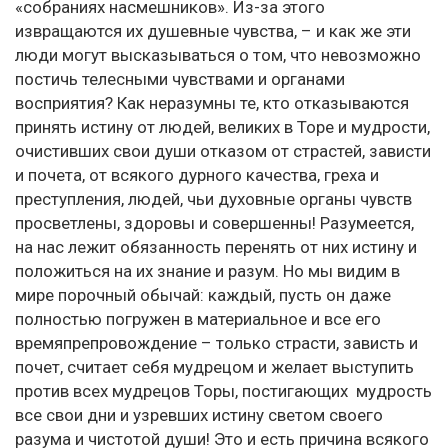
«собраниях насмешников». Из-за этого
извращаются их душевные чувства, – и как же эти
люди могут высказываться о том, что невозможно
постичь телесными чувствами и органами
восприятия? Как неразумны те, кто отказываются
принять истину от людей, великих в Торе и мудрости,
очистивших свои души отказом от страстей, зависти
и почета, от всякого дурного качества, греха и
преступления, людей, чьи духовные органы чувств
просветлены, здоровы и совершенны! Разумеется,
на нас лежит обязанность перенять от них истину и
положиться на их знание и разум. Но мы видим в
мире порочный обычай: каждый, пусть он даже
полностью погружен в материальное и все его
времяпрепровождение – только страсти, зависть и
почет, считает себя мудрецом и желает выступить
против всех мудрецов Торы, постигающих мудрость
все свои дни и узревших истину светом своего
разума и чистотой души! Это и есть причина всякого