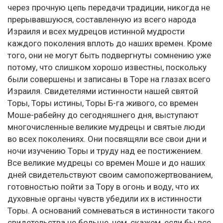
через прочную цепь передачи традиции, никогда не
прерывавшуюся, составленную из всего народа
Израиля и всех мудрецов истинной мудрости
каждого поколения вплоть до наших времен. Кроме
того, они не могут быть подвергнуты сомнению уже
потому, что слишком хорошо известны, поскольку
были совершены и записаны в Торе на глазах всего
Израиля. Свидетелями истинности нашей святой
Торы, Торы истины, Торы Б-га живого, со времен
Моше-рабейну до сегодняшнего дня, выступают
многочисленные великие мудрецы и святые люди
во всех поколениях. Они посвящяли все свои дни и
ночи изучению Торы и труду над ее постижением.
Все великие мудрецы со времен Моше и до наших
дней свидетельствуют своим самопожертвованием,
готовностью пойти за Тору в огонь и воду, что их
духовные органы чувств убедили их в истинности
Торы. А оснований сомневаться в истинности такого
свидетельства не больше, чем, скажем, если бы все