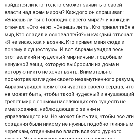
найдется ли кто-то, кто сможет заявить о своей
власти над всем миром? Каждого он спрашивал:
«Знаешь ли ты о Господине всего мира?» и каждый
отвечал: «Это не я». «Знаешь ли ты, Кто привел тебя в
мир, Кто создал и основал тебя?» и каждый отвечал:
«Я не знаю, как я возник, Кто привел меня сюда и
почему я существую». И вот Авраам увидел весь
этот великий и чудесный мир ничьим, подобным
ненужной вещи, которую выбросили из дома и
которую никто не хочет взять. Внимательно
посмотрев взглядом своего незамутненного разума,
Авраам увидел прямотой чувства своего сердца, что
не может быть, чтобы такой чудесный и внушающий
трепет мир с сонмом населяющих его существ не
имел хозяина, наблюдающего за ним и
управляющего им. Не может быть так, чтобы все эти
создания были никому не нужны, подобно глиняным
черепкам, отданным во власть всякого дурного
случая. Эти рассуждения просты и очевидны