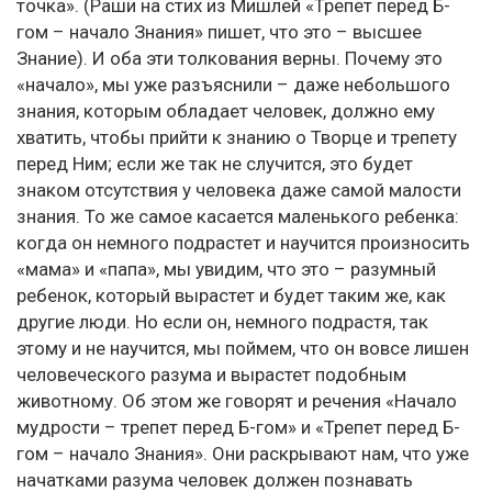
точка». (Раши на стих из Мишлей «Трепет перед Б-
гом – начало Знания» пишет, что это – высшее
Знание). И оба эти толкования верны. Почему это
«начало», мы уже разъяснили – даже небольшого
знания, которым обладает человек, должно ему
хватить, чтобы прийти к знанию о Творце и трепету
перед Ним; если же так не случится, это будет
знаком отсутствия у человека даже самой малости
знания. То же самое касается маленького ребенка:
когда он немного подрастет и научится произносить
«мама» и «папа», мы увидим, что это – разумный
ребенок, который вырастет и будет таким же, как
другие люди. Но если он, немного подрастя, так
этому и не научится, мы поймем, что он вовсе лишен
человеческого разума и вырастет подобным
животному. Об этом же говорят и речения «Начало
мудрости – трепет перед Б-гом» и «Трепет перед Б-
гом – начало Знания». Они раскрывают нам, что уже
начатками разума человек должен познавать