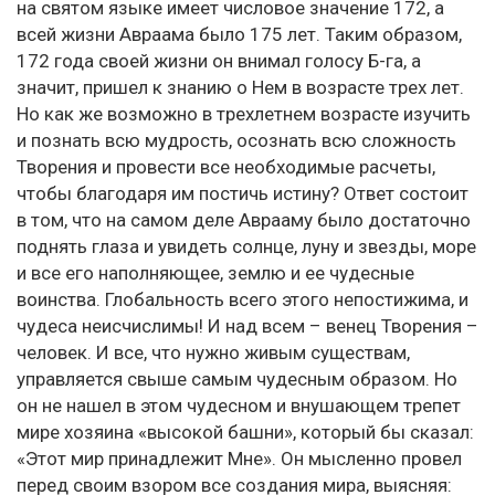
на святом языке имеет числовое значение 172, а
всей жизни Авраама было 175 лет. Таким образом,
172 года своей жизни он внимал голосу Б-га, а
значит, пришел к знанию о Нем в возрасте трех лет.
Но как же возможно в трехлетнем возрасте изучить
и познать всю мудрость, осознать всю сложность
Творения и провести все необходимые расчеты,
чтобы благодаря им постичь истину? Ответ состоит
в том, что на самом деле Аврааму было достаточно
поднять глаза и увидеть солнце, луну и звезды, море
и все его наполняющее, землю и ее чудесные
воинства. Глобальность всего этого непостижима, и
чудеса неисчислимы! И над всем – венец Творения –
человек. И все, что нужно живым существам,
управляется свыше самым чудесным образом. Но
он не нашел в этом чудесном и внушающем трепет
мире хозяина «высокой башни», который бы сказал:
«Этот мир принадлежит Мне». Он мысленно провел
перед своим взором все создания мира, выясняя: