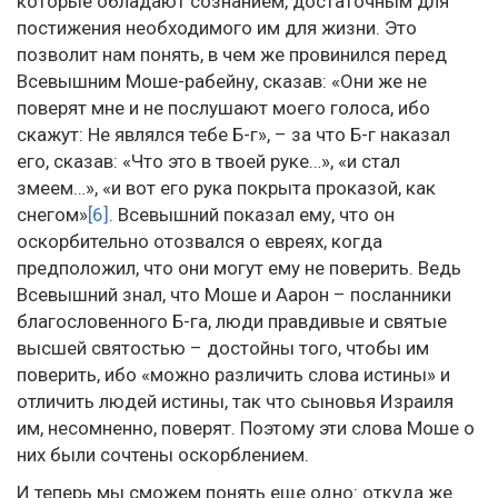
которые обладают сознанием, достаточным для
постижения необходимого им для жизни. Это
позволит нам понять, в чем же провинился перед
Всевышним Моше-рабейну, сказав: «Они же не
поверят мне и не послушают моего голоса, ибо
скажут: Не являлся тебе Б-г», – за что Б-г наказал
его, сказав: «Что это в твоей руке…», «и стал
змеем…», «и вот его рука покрыта проказой, как
снегом»
[6]
. Всевышний показал ему, что он
оскорбительно отозвался о евреях, когда
предположил, что они могут ему не поверить. Ведь
Всевышний знал, что Моше и Аарон – посланники
благословенного Б-га, люди правдивые и святые
высшей святостью – достойны того, чтобы им
поверить, ибо «можно различить слова истины» и
отличить людей истины, так что сыновья Израиля
им, несомненно, поверят. Поэтому эти слова Моше о
них были сочтены оскорблением.
И теперь мы сможем понять еще одно: откуда же