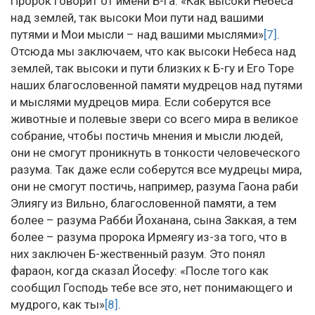
Пророк говорит от имени Б-га: «Как высоки Небеса
над землей, так высоки Мои пути над вашими
путями и Мои мысли – над вашими мыслями»
[7]
.
Отсюда мы заключаем, что как высоки Небеса над
землей, так высоки и пути близких к Б-гу и Его Торе
наших благословенной памяти мудрецов над путями
и мыслями мудрецов мира. Если соберутся все
животные и полевые звери со всего мира в великое
собрание, чтобы постичь мнения и мысли людей,
они не смогут проникнуть в тонкости человеческого
разума. Так даже если соберутся все мудрецы мира,
они не смогут постичь, например, разума Гаона раби
Элиягу из Вильно, благословенной памяти, а тем
более – разума Рабби Йоханана, сына Заккая, а тем
более – разума пророка Ирмеягу из-за того, что в
них заключен Б-жественный разум. Это понял
фараон, когда сказал Йосефу: «После того как
сообщил Господь тебе все это, нет понимающего и
мудрого, как ты»
[8]
.