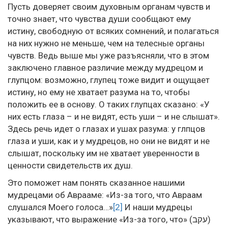
Пусть доверяет своим духовным органам чувств и
точно знает, что чувства души сообщают ему
истину, свободную от всяких сомнений, и полагаться
на них нужно не меньше, чем на телесные органы
чувств. Ведь выше мы уже разъясняли, что в этом
заключено главное различие между мудрецом и
глупцом: возможно, глупец тоже видит и ощущает
истину, но ему не хватает разума на то, чтобы
положить ее в основу. О таких глупцах сказано: «У
них есть глаза – и не видят, есть уши – и не слышат».
Здесь речь идет о глазах и ушах разума: у глпцов
глаза и уши, как и у мудрецов, но они не видят и не
слышат, поскольку им не хватает уверенности в
ценности свидетельств их душ.
Это поможет нам понять сказанное нашими
мудрецами об Аврааме: «Из-за того, что Авраам
слушался Моего голоса…»
[2]
И наши мудрецы
указывают, что выражение «Из-за того, что» (
עקב
)