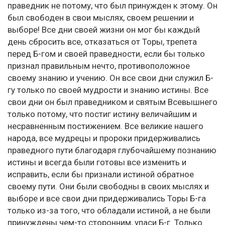
праведник не потому, что был принужден к этому. Он
был свободен в свои мыслях, своем решении и
выборе! Все дни своей жизни он мог бы каждый
день сбросить все, отказаться от Торы, трепета
перед Б-гом и своей праведности, если бы только
признал правильным нечто, противоположное
своему знанию и учению. Он все свои дни служил Б-
гу только по своей мудрости и знанию истины. Все
свои дни он был праведником и святым Всевышнего
только потому, что постиг истину величайшим и
несравненным постижением. Все великие нашего
народа, все мудрецы и пророки придерживались
праведного пути благодаря глубочайшему познанию
истины и всегда были готовы все изменить и
исправить, если бы признали истиной обратное
своему пути. Они были свободны в своих мыслях и
выборе и все свои дни придерживались Торы Б-га
только из-за того, что обладали истиной, а не были
принуждены чем-то сторонним, упаси Б-г. Только