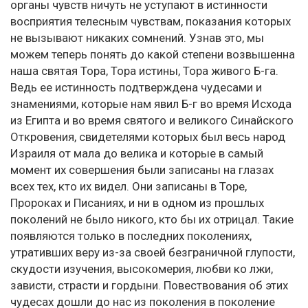
органы чувств ничуть не уступают в истинности
восприятия телесным чувствам, показания которых
не вызывают никаких сомнений. Узнав это, мы
можем теперь понять до какой степени возвышенна
наша святая Тора, Тора истины, Тора живого Б-га.
Ведь ее истинность подтверждена чудесами и
знамениями, которые нам явил Б-г во время Исхода
из Египта и во время святого и великого Синайского
Откровения, свидетелями которых был весь народ
Израиля от мала до велика и которые в самый
момент их совершения были записаны на глазах
всех тех, кто их видел. Они записаны в Торе,
Пророках и Писаниях, и ни в одном из прошлых
поколений не было никого, кто бы их отрицал. Такие
появляются только в последних поколениях,
утративших веру из-за своей безграничной глупости,
скудости изучения, высокомерия, любви ко лжи,
зависти, страсти и гордыни. Повествования об этих
чудесах дошли до нас из поколения в поколение