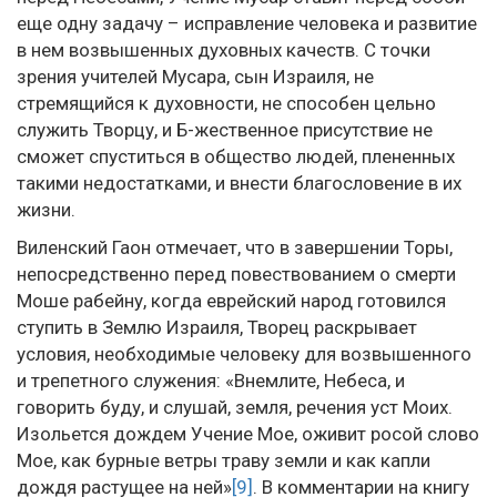
еще одну задачу – исправление человека и развитие
в нем возвышенных духовных качеств. С точки
зрения учителей Мусара, сын Израиля, не
стремящийся к духовности, не способен цельно
служить Творцу, и Б-жественное присутствие не
сможет спуститься в общество людей, плененных
такими недостатками, и внести благословение в их
жизни.
Виленский Гаон отмечает, что в завершении Торы,
непосредственно перед повествованием о смерти
Моше рабейну, когда еврейский народ готовился
ступить в Землю Израиля, Творец раскрывает
условия, необходимые человеку для возвышенного
и трепетного служения: «Внемлите, Небеса, и
говорить буду, и слушай, земля, речения уст Моих.
Изольется дождем Учение Мое, оживит росой слово
Мое, как бурные ветры траву земли и как капли
дождя растущее на ней»
[9]
. В комментарии на книгу