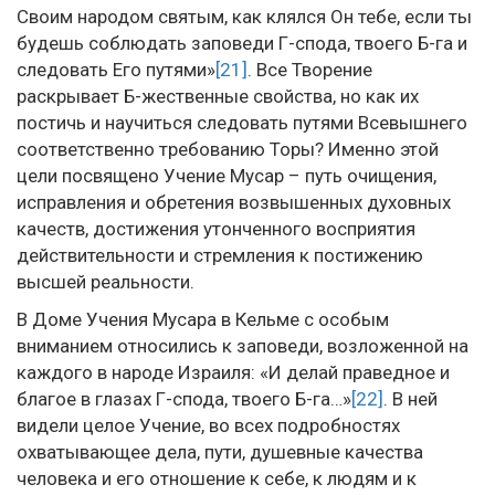
Своим народом святым, как клялся Он тебе, если ты
будешь соблюдать заповеди Г-спода, твоего Б-га и
следовать Его путями»
[21]
. Все Творение
раскрывает Б-жественные свойства, но как их
постичь и научиться следовать путями Всевышнего
соответственно требованию Торы? Именно этой
цели посвящено Учение Мусар – путь очищения,
исправления и обретения возвышенных духовных
качеств, достижения утонченного восприятия
действительности и стремления к постижению
высшей реальности.
В Доме Учения Мусара в Кельме с особым
вниманием относились к заповеди, возложенной на
каждого в народе Израиля: «И делай праведное и
благое в глазах Г-спода, твоего Б-га…»
[22]
. В ней
видели целое Учение, во всех подробностях
охватывающее дела, пути, душевные качества
человека и его отношение к себе, к людям и к