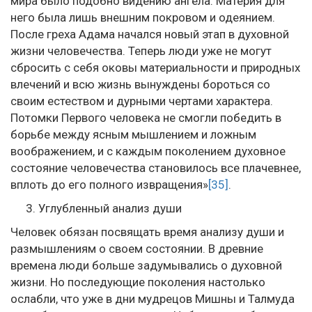
мира было подобно видению ангела. Материя для
него была лишь внешним покровом и одеянием.
После греха Адама начался новый этап в духовной
жизни человечества. Теперь люди уже не могут
сбросить с себя оковы материальности и природных
влечений и всю жизнь вынуждены бороться со
своим естеством и дурными чертами характера.
Потомки Первого человека не смогли победить в
борьбе между ясным мышлением и ложным
воображением, и с каждым поколением духовное
состояние человечества становилось все плачевнее,
вплоть до его полного извращения»
[35]
.
Углубленный анализ души
Человек обязан посвящать время анализу души и
размышлениям о своем состоянии. В древние
времена люди больше задумывались о духовной
жизни. Но последующие поколения настолько
ослабли, что уже в дни мудрецов Мишны и Талмуда