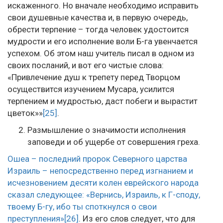
искаженного. Но вначале необходимо исправить
свои душевные качества и, в первую очередь,
обрести терпение – тогда человек удостоится
мудрости и его исполнение воли Б-га увенчается
успехом. Об этом наш учитель писал в одном из
своих посланий, и вот его чистые слова:
«Привлечение душ к трепету перед Творцом
осуществится изучением Мусара, усилится
терпением и мудростью, даст побеги и вырастит
цветок»»
[25]
.
Размышление о значимости исполнения
заповеди и об ущербе от совершения греха.
Ошеа – последний пророк Северного царства
Израиль – непосредственно перед изгнанием и
исчезновением десяти колен еврейского народа
сказал следующее: «Вернись, Израиль, к Г-споду,
твоему Б-гу, ибо ты споткнулся о свои
преступления»
[26]
. Из его слов следует, что для