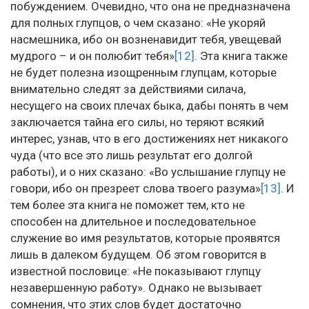
побуждением. Очевидно, что она не предназначена
для полных глупцов, о чем сказано: «Не укоряй
насмешника, ибо он возненавидит тебя, увещевай
мудрого – и он полюбит тебя»
[12]
. Эта книга также
не будет полезна изощренным глупцам, которые
внимательно следят за действиями силача,
несущего на своих плечах быка, дабы понять в чем
заключается тайна его силы, но теряют всякий
интерес, узнав, что в его достижениях нет никакого
чуда (что все это лишь результат его долгой
работы), и о них сказано: «Во услышание глупцу не
говори, ибо он презреет слова твоего разума»
[13]
. И
тем более эта книга не поможет тем, кто не
способен на длительное и последовательное
служение во имя результатов, которые проявятся
лишь в далеком будущем. Об этом говорится в
известной пословице: «Не показывают глупцу
незавершенную работу». Однако не вызывает
сомнения, что этих слов будет достаточно