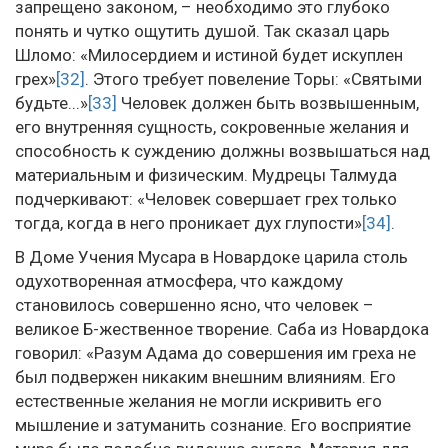
запрещено законом, – необходимо это глубоко
понять и чутко ощутить душой. Так сказал царь
Шломо: «Милосердием и истиной будет искуплен
грех»
[32]
. Этого требует повеление Торы: «Святыми
будьте...»
[33]
Человек должен быть возвышенным,
его внутренняя сущность, сокровенные желания и
способность к суждению должны возвышаться над
материальным и физическим. Мудрецы Талмуда
подчеркивают: «Человек совершает грех только
тогда, когда в него проникает дух глупости»
[34]
.
В Доме Учения Мусара в Новардоке царила столь
одухотворенная атмосфера, что каждому
становилось совершенно ясно, что человек –
великое Б-жественное творение. Саба из Новардока
говорил: «Разум Адама до совершения им греха не
был подвержен никаким внешним влияниям. Его
естественные желания не могли искривить его
мышление и затуманить сознание. Его восприятие