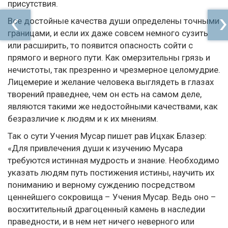
присутствия.
Все достойные качества души определены точными
границами, и если их даже совсем немного сузить
или расширить, то появится опасность сойти с
прямого и верного пути. Как омерзительны грязь и
нечистоты, так презренно и чрезмерное целомудрие.
Лицемерие и желание человека выглядеть в глазах
творений праведнее, чем он есть на самом деле,
являются такими же недостойными качествами, как
безразличие к людям и к их мнениям.
Так о сути Учения Мусар пишет рав Ицхак Блазер:
«Для привлечения души к изучению Мусара
требуются истинная мудрость и знание. Необходимо
указать людям путь постижения истины, научить их
пониманию и верному суждению посредством
ценнейшего сокровища – Учения Мусар. Ведь оно –
восхитительный драгоценный камень в наследии
праведности, и в нем нет ничего неверного или