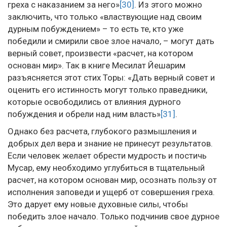
греха с наказанием за него»
[30]
. Из этого можно
заключить, что только «властвующие над своим
дурным побуждением» – то есть те, кто уже
победили и смирили свое злое начало, – могут дать
верный совет, произвести «расчет, на котором
основан мир». Так в книге Месилат Йешарим
разъясняется этот стих Торы: «Дать верный совет и
оценить его истинность могут только праведники,
которые освободились от влияния дурного
побуждения и обрели над ним власть»
[31]
.
Однако без расчета, глубокого размышления и
добрых дел вера и знание не принесут результатов.
Если человек желает обрести мудрость и постичь
Мусар, ему необходимо углубиться в тщательный
расчет, на котором основан мир, осознать пользу от
исполнения заповеди и ущерб от совершения греха.
Это дарует ему новые духовные силы, чтобы
победить злое начало. Только подчинив свое дурное