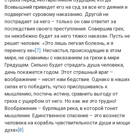
Всевышний приведет его на суд за все его деяния и
подвергнет суровому наказанию. Другой не
пострадает за него – только он сам ответит за
последствия своего преступления. Совершив грех,
он неизбежно будет за него тяжко наказан. Пусть не
решит человек: «Это лишь легкая болезнь, и я
перенесу ее»
[7]
. Несчастья, происходящие в этом
мире, не сравнимы с наказанием за грехи в мире
Грядущем. Сильно будет страдать душа человека,
день покажется годом. Этот страшный враг –
воображение – несет нам бедствие. Однако в наших
силах его победить, чутко прислушиваясь к
мышлению, постичь истину, сравнить выгоду от
греха с ущербом от него. Но как же это трудно!
Воображение – бурлящая река, в которой тонет
мышление. Единственное спасение – это вознести
человека на корабль чувствительности души и мощи
духа»
[8]
.