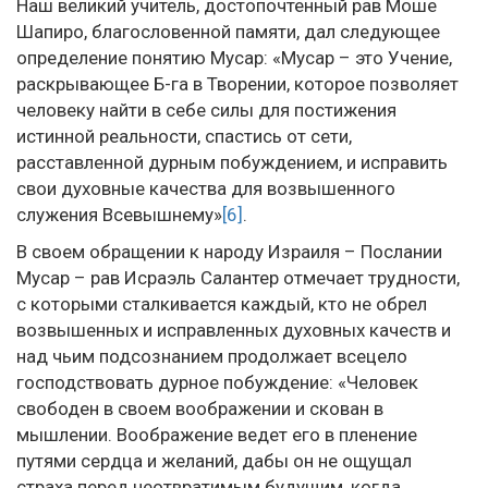
Наш великий учитель, достопочтенный рав Моше
Шапиро, благословенной памяти, дал следующее
определение понятию Мусар: «Мусар – это Учение,
раскрывающее Б-га в Творении, которое позволяет
человеку найти в себе силы для постижения
истинной реальности, спастись от сети,
расставленной дурным побуждением, и исправить
свои духовные качества для возвышенного
служения Всевышнему»
[6]
.
В своем обращении к народу Израиля – Послании
Мусар – рав Исраэль Салантер отмечает трудности,
с которыми сталкивается каждый, кто не обрел
возвышенных и исправленных духовных качеств и
над чьим подсознанием продолжает всецело
господствовать дурное побуждение: «Человек
свободен в своем воображении и скован в
мышлении. Воображение ведет его в пленение
путями сердца и желаний, дабы он не ощущал
страха перед неотвратимым будущим, когда