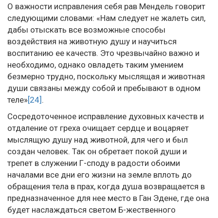
О важности исправления себя рав Мендель говорит
следующими словами: «Нам следует не жалеть сил,
дабы отыскать все возможные способы
воздействия на животную душу и научиться
воспитанию ее качеств. Это чрезвычайно важно и
необходимо, однако овладеть таким умением
безмерно трудно, поскольку мыслящая и животная
души связаны между собой и пребывают в одном
теле»
[24]
.
Сосредоточенное исправление духовных качеств и
отдаление от греха очищает сердце и воцаряет
мыслящую душу над животной, для чего и был
создан человек. Так он обретает покой души и
трепет в служении Г-споду в радости обоими
началами все дни его жизни на земле вплоть до
обращения тела в прах, когда душа возвращается в
предназначенное для нее место в Ган Эдене, где она
будет наслаждаться светом Б-жественного