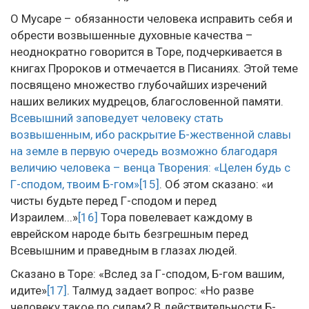
О Мусаре – обязанности человека исправить себя и
обрести возвышенные духовные качества –
неоднократно говорится в Торе, подчеркивается в
книгах Пророков и отмечается в Писаниях. Этой теме
посвящено множество глубочайших изречений
наших великих мудрецов, благословенной памяти.
Всевышний заповедует человеку стать
возвышенным, ибо раскрытие Б-жественной славы
на земле в первую очередь возможно благодаря
величию человека – венца Творения: «Целен будь с
Г-сподом, твоим Б-гом»
[15]
. Об этом сказано: «и
чисты будьте перед Г-сподом и перед
Израилем...»
[16]
Тора повелевает каждому в
еврейском народе быть безгрешным перед
Всевышним и праведным в глазах людей.
Сказано в Торе: «Вслед за Г-сподом, Б-гом вашим,
идите»
[17]
. Талмуд задает вопрос: «Но разве
человеку такое по силам? В действительности Б-