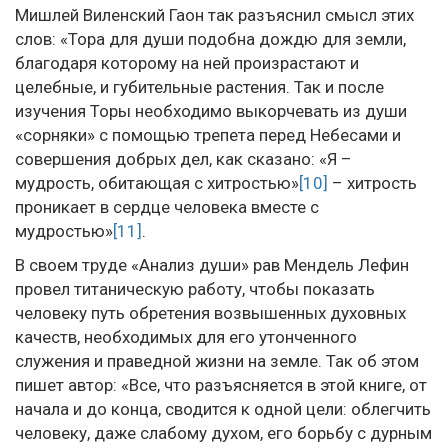
Мишлей Виленский Гаон так разъяснил смысл этих
слов: «Тора для души подобна дождю для земли,
благодаря которому на ней произрастают и
целебные, и губительные растения. Так и после
изучения Торы необходимо выкорчевать из души
«сорняки» с помощью трепета перед Небесами и
совершения добрых дел, как сказано: «Я –
мудрость, обитающая с хитростью»
[10]
– хитрость
проникает в сердце человека вместе с
мудростью»
[11]
.
В своем труде «Анализ души» рав Мендель Лефин
провел титаническую работу, чтобы показать
человеку путь обретения возвышенных духовных
качеств, необходимых для его утонченного
служения и праведной жизни на земле. Так об этом
пишет автор: «Все, что разъясняется в этой книге, от
начала и до конца, сводится к одной цели: облегчить
человеку, даже слабому духом, его борьбу с дурным