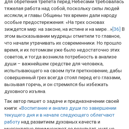
для обретения трепета перед Небесами требовалась
тяжелая работа над собой, поскольку силы людей
иссякли, и главы Общины тех времен дали народу
особые предостережения: «На трех основах
зиждется мир: на законе, на истине и на мире...»
[36]
В
этом высказывании мудрецы отметили то главное,
что начали утрачивать их современники. Но прошло
время, и их потомкам уже было недостаточно этих
советов, и тогда возникла потребность в анализе
души – важнейшем средстве для человека,
испытывающего на своем пути преткновение, дабы
совершенный грех всегда стоял перед его глазами,
вызывая горечь, и он стремился бы избежать
духовного изъяна.
Так автор пишет о задаче и предназначении своей
книги: «
Воспитание и анализ души по завершении
текущего дня и в начале следующего облегчают
работу
над развитием духовных качеств и
многократно приумножают ее результат, учат не