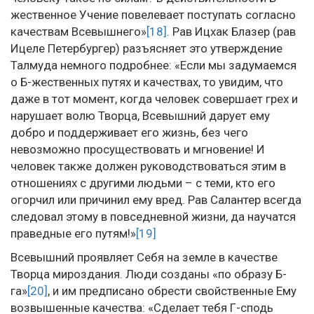
жественное Учение повелевает поступать согласно
качествам Всевышнего»
[18]
. Рав Ицхак Блазер (рав
Ицеле Петербургер) разъясняет это утверждение
Талмуда немного подробнее: «Если мы задумаемся
о Б-жественных путях и качествах, то увидим, что
даже в тот момент, когда человек совершает грех и
нарушает волю Творца, Всевышний дарует ему
добро и поддерживает его жизнь, без чего
невозможно просуществовать и мгновение! И
человек также должен руководствоваться этим в
отношениях с другими людьми – с теми, кто его
огорчил или причинил ему вред. Рав Салантер всегда
следовал этому в повседневной жизни, да научатся
праведные его путям!»
[19]
Всевышний проявляет Себя на земле в качестве
Творца мироздания. Люди созданы «по образу Б-
га»
[20]
, и им предписано обрести свойственные Ему
возвышенные качества: «Сделает тебя Г-сподь