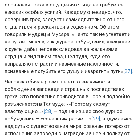
осознания греха и ощущения стыда не требуется
никаких особых усилий. Каждому очевидно, что,
совершив грех, следует незамедлительно от него
отдалиться и раскаяться в содеянном. Об этом
говорили мудрецы Мусара: «Ничто так не угнетает и
не путает мысли, как дурное побуждение, влекущее
к суете, дабы человек следовал за желаниями
сердца и видением глаз, шел туда, куда его
направляют страсти и низменные наклонности,
призванные погубить его душу и извратить пути»
[27]
.
Человек обязан размышлять о значимости
соблюдения заповеди и страшных последствиях
греха. Это повеление приводится в Торе и подробно
разъясняется в Талмуде: ««Поэтому скажут
властвующие...»
[28]
– подчинившие свое дурное
побуждение – «совершим расчет...»
[29]
, задумаемся
над сутью существования мира, сравним потерю от
исполнения заповеди с наградой за нее и пользу от