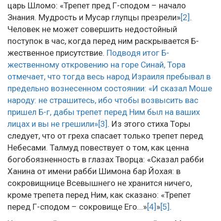
царь Шломо: «Трепет пред Г-сподом – начало
Знания. Мудрость и Мусар глупцы презрели»
[2]
.
Человек не может совершить недостойный
поступок в час, когда перед ним раскрывается Б-
жественное присутствие.
Подводя итог Б-
жественному откровению на горе Синай, Тора
отмечает, что тогда весь народ Израиля пребывал в
предельно вознесенном состоянии: «И сказал Моше
народу: не страшитесь, ибо чтобы возвысить вас
пришел Б-г, дабы трепет перед Ним был на ваших
лицах и вы не грешили»
[3]
. Из этого стиха Торы
следует, что от греха спасает только трепет перед
Небесами. Талмуд повествует о том, как ценна
богобоязненность в глазах Творца: «Сказал рабби
Ханина от имени рабби Шимона бар Йохая: в
сокровищнице Всевышнего не хранится ничего,
кроме трепета перед Ним, как сказано: «Трепет
перед Г-сподом – сокровище Его...»
[4]
»
[5]
.