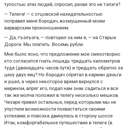
тупостью этих людей, спросил, разве это не тэлэга?
— Телега! — с отцовской назидательностью
поправил меня бородач, возмущенный моим
варварским произношением.
— Да, тъэлъэга, — повторил за ним я, — на Старые
Дороги. Мы платить. Восемь рубли.
Мне было ясно, что предложение мое смехотворно:
кто согласится гнать лошадь тридцать километров
туда (двенадцать часов пути) и тридцать обратно за
цену двух яиц? Но бородач спрятал в карман деньги
и ушел, а через некоторое время вернулся с
мерином, впряг его, подал нам знак садиться и все
так же молча положил в телегу несколько мешков.
Чезаре привел остальных, перед которыми мы не
упустили возможности похвастаться своими
успехами, и повозка двинулась в сторону шоссе.
Итак, комфортабельное путешествие в телеге (в