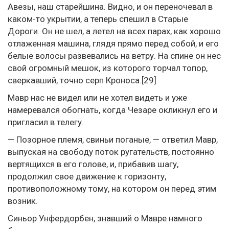
Авезы, наш старейшина. Видно, и он переночевал в
каком-то укрытии, а теперь спешил в Старые
Дороги. Он не шел, а летел на всех парах, как хорошо
отлаженная машина, глядя прямо перед собой, и его
белые волосы развевались на ветру. На спине он нес
свой огромный мешок, из которого торчал топор,
сверкавший, точно серп Кроноса.[29]
Мавр нас не видел или не хотел видеть и уже
намеревался обогнать, когда Чезаре окликнул его и
пригласил в телегу.
— Позорное племя, свиньи поганые, — ответил Мавр,
выпуская на свободу поток ругательств, постоянно
вертящихся в его голове, и, прибавив шагу,
продолжил свое движение к горизонту,
противоположному тому, на котором он перед этим
возник.
Синьор Унфердорбен, знавший о Мавре намного