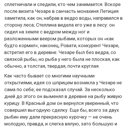
сплетничали и следили, кто чем занимается. Вскоре
после визита Чезаре в санчасть монахиня Летиция
заметила, как он, набрав в ведро воды, направился в
сторону леса; Стеллина видела его уже в лесу: он
сидел на земле с ведром между ног и
разложенными веером рыбами, которых он «как
будто кормил»; наконец, Ровати, конкурент Чезаре,
встретил его в деревне. Чезаре был без ведра, со
связкой рыбы, но рыба у него была не плоская, как
обычно, а толстая, твердая, почти круглая.
Как часто бывает со многими научными
открытиями, идея со шприцем возникла у Чезаре не
сама по себе; ее подсказал случай. За несколько
дней до этого он выменял в деревне на рыбу живую
курицу. В Красный дом он вернулся уверенный, что
совершил выгодную сделку. Еще бы, всего за двух
рыбин ему дали прекрасную курочку — не очень
молодую, правда, и слегка вялую, зато большую и