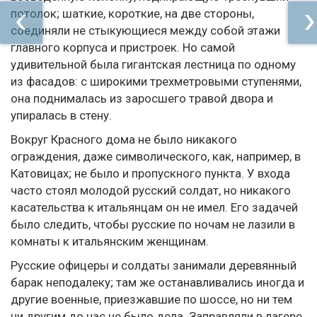
потолок; шаткие, короткие, на две стороны,
соединяли не стыкующиеся между собой этажи
главного корпуса и пристроек. Но самой
удивительной была гигантская лестница по одному
из фасадов: с широкими трехметровыми ступенями,
она поднималась из заросшего травой двора и
упиралась в стену.
Вокруг Красного дома не было никакого
ограждения, даже символического, как, например, в
Катовицах; не было и пропускного пункта. У входа
часто стоял молодой русский солдат, но никакого
касательства к итальянцам он не имел. Его задачей
было следить, чтобы русские по ночам не лазили в
комнаты к итальянским женщинам.
Русские офицеры и солдаты занимали деревянный
барак неподалеку; там же останавливались иногда и
другие военные, приезжавшие по шоссе, но ни тем
ни другим до нас не было дела. Заправляли в лагере