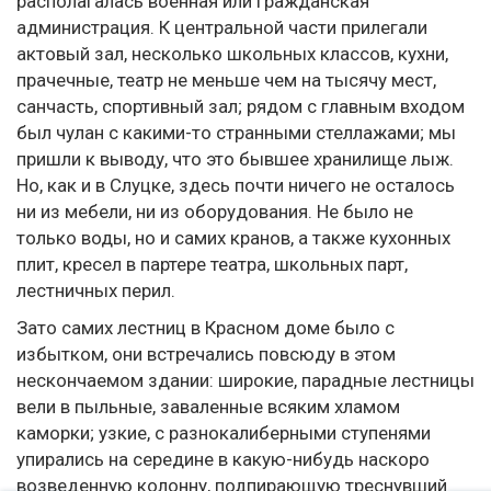
располагалась военная или гражданская
администрация. К центральной части прилегали
актовый зал, несколько школьных классов, кухни,
прачечные, театр не меньше чем на тысячу мест,
санчасть, спортивный зал; рядом с главным входом
был чулан с какими-то странными стеллажами; мы
пришли к выводу, что это бывшее хранилище лыж.
Но, как и в Слуцке, здесь почти ничего не осталось
ни из мебели, ни из оборудования. Не было не
только воды, но и самих кранов, а также кухонных
плит, кресел в партере театра, школьных парт,
лестничных перил.
Зато самих лестниц в Красном доме было с
избытком, они встречались повсюду в этом
нескончаемом здании: широкие, парадные лестницы
вели в пыльные, заваленные всяким хламом
каморки; узкие, с разнокалиберными ступенями
упирались на середине в какую-нибудь наскоро
возведенную колонну, подпирающую треснувший