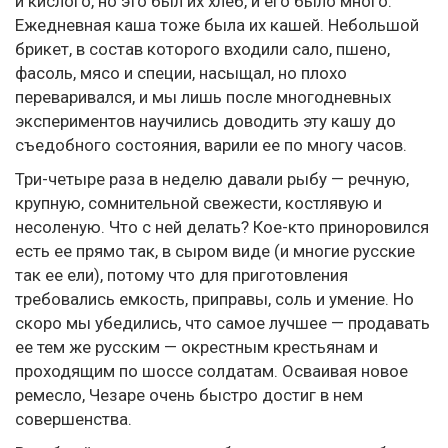
и кислого, но это был их хлеб, и его было много.
Ежедневная каша тоже была их кашей. Небольшой
брикет, в состав которого входили сало, пшено,
фасоль, мясо и специи, насыщал, но плохо
переваривался, и мы лишь после многодневных
экспериментов научились доводить эту кашу до
съедобного состояния, варили ее по многу часов.
Три-четыре раза в неделю давали рыбу — речную,
крупную, сомнительной свежести, костлявую и
несоленую. Что с ней делать? Кое-кто приноровился
есть ее прямо так, в сыром виде (и многие русские
так ее ели), потому что для приготовления
требовались емкость, приправы, соль и умение. Но
скоро мы убедились, что самое лучшее — продавать
ее тем же русским — окрестным крестьянам и
проходящим по шоссе солдатам. Осваивая новое
ремесло, Чезаре очень быстро достиг в нем
совершенства.