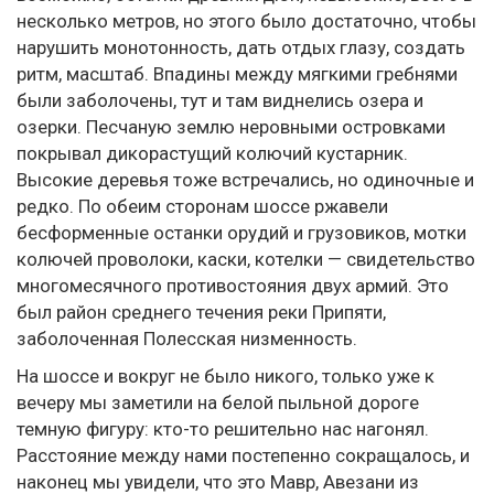
несколько метров, но этого было достаточно, чтобы
нарушить монотонность, дать отдых глазу, создать
ритм, масштаб. Впадины между мягкими гребнями
были заболочены, тут и там виднелись озера и
озерки. Песчаную землю неровными островками
покрывал дикорастущий колючий кустарник.
Высокие деревья тоже встречались, но одиночные и
редко. По обеим сторонам шоссе ржавели
бесформенные останки орудий и грузовиков, мотки
колючей проволоки, каски, котелки — свидетельство
многомесячного противостояния двух армий. Это
был район среднего течения реки Припяти,
заболоченная Полесская низменность.
На шоссе и вокруг не было никого, только уже к
вечеру мы заметили на белой пыльной дороге
темную фигуру: кто-то решительно нас нагонял.
Расстояние между нами постепенно сокращалось, и
наконец мы увидели, что это Мавр, Авезани из