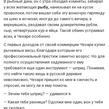
В рыбный день он с утра обходил комнаты, забирал
у всех желающих
рыбу,
нанизывал ее на кусок
проволоки, потом вешал себе эту вонючую гирлянду
на шею и исчезал, иногда до самого вечера, а
вернувшись, раздавал своим доверителям рубли,
сыр, четвертушки кур и яйца. Такой обмен устраивал
всех, а Чезаре особенно.
С первых доходов от своей коммерции Чезаре купил
рычажные весы, благодаря которым его
профессиональный престиж заметно возрос. Но для
полного осуществления задуманного ему
требовался еще один инструмент — шприц. Понимая,
что найти такую вещь в русской деревне
невозможно, Чезаре пришел ко мне в санчасть и
спросил, не могу ли я ему помочь.
— Зачем тебе шприц? — удивился я.
— Какая тебе разница? Одолжи мне один, вон у тебя
их сколько.