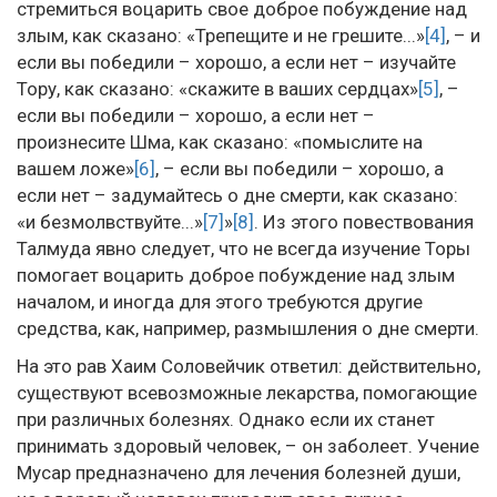
стремиться воцарить свое доброе побуждение над
злым, как сказано: «Трепещите и не грешите...»
[4]
, – и
если вы победили – хорошо, а если нет – изучайте
Тору, как сказано: «скажите в ваших сердцах»
[5]
, –
если вы победили – хорошо, а если нет –
произнесите Шма, как сказано: «помыслите на
вашем ложе»
[6]
, – если вы победили – хорошо, а
если нет – задумайтесь о дне смерти, как сказано:
«и безмолвствуйте...»
[7]
»
[8]
. Из этого повествования
Талмуда явно следует, что не всегда изучение Торы
помогает воцарить доброе побуждение над злым
началом, и иногда для этого требуются другие
средства, как, например, размышления о дне смерти.
На это рав Хаим Соловейчик ответил: действительно,
существуют всевозможные лекарства, помогающие
при различных болезнях. Однако если их станет
принимать здоровый человек, – он заболеет. Учение
Мусар предназначено для лечения болезней души,