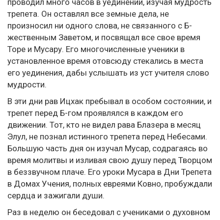
проводил много часов в уединении, изучая мудрость
трепета. Он оставлял все земные дела, не
произносил ни одного слова, не связанного с Б-
жественным Заветом, и посвящал все свое время
Торе и Мусару. Его многочисленные ученики в
установленное время отовсюду стекались в места
его уединения, дабы услышать из уст учителя слово
мудрости.
В эти дни рав Ицхак пребывал в особом состоянии, и
трепет перед Б-гом проявлялся в каждом его
движении. Тот, кто не видел рава Блазера в месяц
Элул, не познал истинного трепета перед Небесами.
Большую часть дня он изучал Мусар, содрагаясь во
время молитвы и изливая свою душу перед Творцом
в беззвучном плаче. Его уроки Мусара в Дни Трепета
в Домах Учения, полных евреями Ковно, пробуждали
сердца и зажигали души.
Раз в неделю он беседовал с учениками о духовном