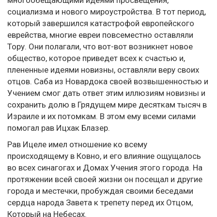
многообещающими идеями просвещения,
социализма и нового мироустройства. В тот период,
который завершился катастрофой европейского
еврейства, многие евреи повсеместно оставляли
Тору. Они полагали, что вот-вот возникнет новое
общество, которое приведет всех к счастью и,
плененные идеями новизны, оставляли веру своих
отцов. Саба из Новардока своей возвышенностью и
Учением смог дать ответ этим иллюзиям новизны и
сохранить долю в Грядущем мире десяткам тысяч в
Израиле и их потомкам. В этом ему всеми силами
помогал рав Ицхак Блазер.
Рав Ицеле имел отношение ко всему
происходящему в Ковно, и его влияние ощущалось
во всех синагогах и Домах Учения этого города. На
протяжении всей своей жизни он посещал и другие
города и местечки, пробуждая своими беседами
сердца народа Завета к трепету перед их Отцом,
Который на Небесах.