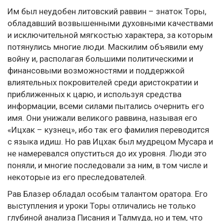
Им был неудобен литовский раввин – знаток Торы,
обладавший возвышенными духовными качествами
и исключительной мягкостью характера, за которым
потянулись многие люди. Маскилим объявили ему
войну и, располагая большими политическими и
финансовыми возможностями и поддержкой
влиятельных покровителей среди аристократии и
приближенных к царю, и используя средства
информации, всеми силами пытались очернить его
имя. Они унижали великого раввина, называя его
«Ицхак – кузнец», ибо так его фамилия переводится
с языка идиш. Но рав Ицхак был мудрецом Мусара и
не намеревался опуститься до их уровня. Люди это
поняли, и многие последовали за ним, в том числе и
некоторые из его преследователей.
Рав Блазер обладал особым талантом оратора. Его
выступления и уроки Торы отличались не только
глубиной анализа Писания и Талмуда, но и тем, что