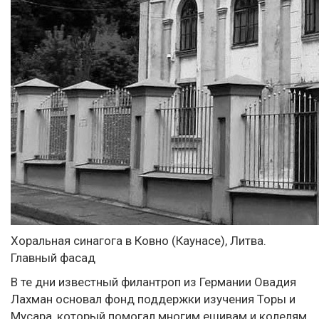
Xоральная синагога в Ковно (Каунасе), Литва.
Главный фасад
В те дни известный филантроп из Германии Овадия
Лахман основал фонд поддержки изучения Торы и
Мусара, который помогал многим ешивам и колелям