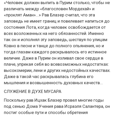
«Человек должен выпить в Пурим столько, чтобы не
различать между «благословен Мордехай» и
«проклят Аман»...» Рав Блазер считал, что эта
заповедь не имеет границ и повелевает напиться до
состояния Лота, когда человек освобождается от
всех возложенных на него обязанностей. Именно
так он и исполнял эту заповедь, шествуя по улицам
Ковно в песне и танце до полного опьянения, но и
тогда глазам каждого раскрывалось его истинное
величие. Даже в Пурим он изливал свое сердце в
плаче, упрекая себя во всевозможных недостатках:
высокомерии, лени и других недостойных качествах.
Даже в такой час раскрывалась глубина его
мышления и возвышенность духовных качеств...
СЛУЖЕНИЕ В ДУХЕ МУСАРА
Поскольку рав Ицхак Блазер провел многие годы
под сенью Дома Учения рава Исраэля Салантера, он
постиг особые пути и способы обретения