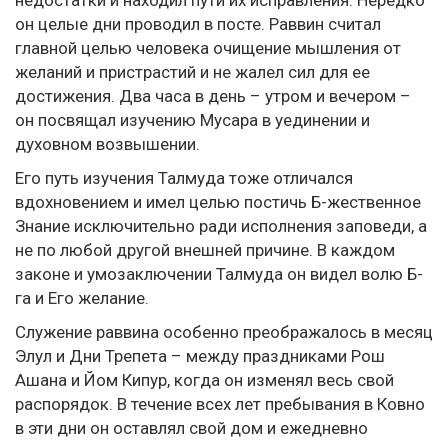
недостатки и находил пути их исправления. Нередко
он целые дни проводил в посте. Раввин считал
главной целью человека очищение мышления от
желаний и пристрастий и не жалел сил для ее
достижения. Два часа в день – утром и вечером –
он посвящал изучению Мусара в уединении и
духовном возвышении.
Его путь изучения Талмуда тоже отличался
вдохновением и имел целью постичь Б-жественное
Знание исключительно ради исполнения заповеди, а
не по любой другой внешней причине. В каждом
законе и умозаключении Талмуда он видел волю Б-
га и Его желание.
Служение раввина особенно преображалось в месяц
Элул и Дни Трепета – между праздниками Рош
Ашана и Йом Кипур, когда он изменял весь свой
распорядок. В течение всех лет пребывания в Ковно
в эти дни он оставлял свой дом и ежедневно