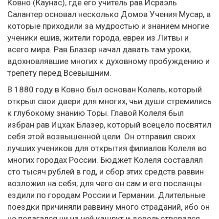
Ковно (Каунас), где его учитель рав Исраэль
Салантер основал несколько Домов Учения Мусар, в
которые приходили за мудростью и знанием многие
ученики ешив, жители города, евреи из Литвы и
всего мира. Рав Блазер начал давать там уроки,
вдохновлявшие многих к духовному пробуждению и
трепету перед Всевышним.
В 1880 году в Ковно был основан Колель, который
открыл свои двери для многих, чьи души стремились
к глубокому знанию Торы. Главой Колеля был
избран рав Ицхак Блазер, который всецело посвятил
себя этой возвышенной цели. Он отправил своих
лучших учеников для открытия филиалов Колеля во
многих городах России. Бюджет Колеля составлял
сто тысяч рублей в год, и сбор этих средств раввин
возложил на себя, для чего он сам и его посланцы
ездили по городам России и Германии. Длительные
поездки причиняли раввину много страданий, ибо он
не полагался ни на чей кашрут и довольствовался