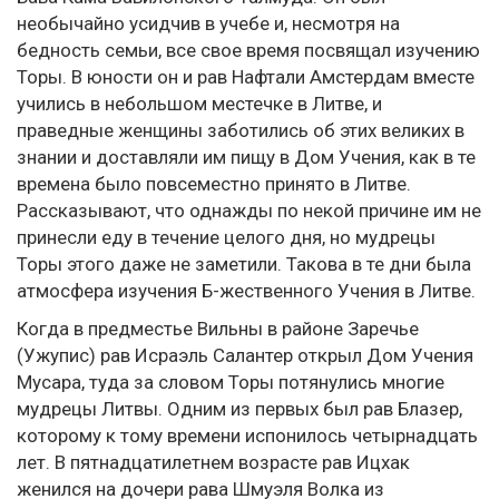
необычайно усидчив в учебе и, несмотря на
бедность семьи, все свое время посвящал изучению
Торы. В юности он и рав Нафтали Амстердам вместе
учились в небольшом местечке в Литве, и
праведные женщины заботились об этих великих в
знании и доставляли им пищу в Дом Учения, как в те
времена было повсеместно принято в Литве.
Рассказывают, что однажды по некой причине им не
принесли еду в течение целого дня, но мудрецы
Торы этого даже не заметили. Такова в те дни была
атмосфера изучения Б-жественного Учения в Литве.
Когда в предместье Вильны в районе Заречье
(Ужупис) рав Исраэль Салантер открыл Дом Учения
Мусара, туда за словом Торы потянулись многие
мудрецы Литвы. Одним из первых был рав Блазер,
которому к тому времени испонилось четырнадцать
лет. В пятнадцатилетнем возрасте рав Ицхак
женился на дочери рава Шмуэля Волка из