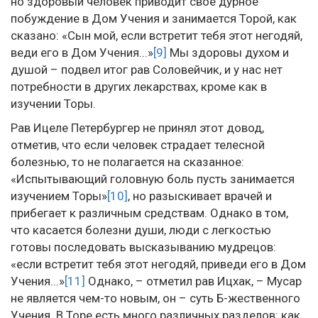
но здоровый человек приводит свое дурное
побуждение в Дом Учения и занимается Торой, как
сказано: «Сын мой, если встретит тебя этот негодяй,
веди его в Дом Учения...»
[9]
Мы здоровы духом и
душой – подвел итог рав Соловейчик, и у нас нет
потребности в других лекарствах, кроме как в
изучении Торы.
Рав Ицеле Петербургер не принял этот довод,
отметив, что если человек страдает телесной
болезнью, то не полагается на сказанное:
«Испытывающий головную боль пусть занимается
изучением Торы»
[10]
, но разыскивает врачей и
прибегает к различным средствам. Однако в том,
что касается болезни души, люди с легкостью
готовы последовать высказыванию мудрецов:
«если встретит тебя этот негодяй, приведи его в Дом
Учения...»
[11]
Однако, – отметил рав Ицхак, – Мусар
не является чем-то новым, он – суть Б-жественного
Учения. В Торе есть много различных разделов: как