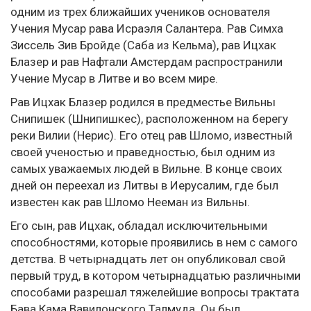
одним из трех ближайших учеников основателя
Учения Мусар рава Исраэля Салантера. Рав Симха
Зиссель Зив Бройде (Саба из Кельма), рав Ицхак
Блазер и рав Нафтали Амстердам распространили
Учение Мусар в Литве и во всем мире.
Рав Ицхак Блазер родился в предместье Вильны
Снипишек (Шнипишкес), расположенном на берегу
реки Вилии (Нерис). Его отец рав Шломо, известный
своей ученостью и праведностью, был одним из
самых уважаемых людей в Вильне. В конце своих
дней он переехал из Литвы в Иерусалим, где был
известен как рав Шломо Нееман из Вильны.
Его сын, рав Ицхак, обладал исключительными
способностями, которые проявились в нем с самого
детства. В четырнадцать лет он опубликовал свой
первый труд, в котором четырнадцатью различными
способами разрешал тяжелейшие вопросы трактата
Бава Кама Вавилонского Талмуда. Он был