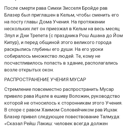
После смерти рава Симхи Зисселя Бройде рав
Блазер был приглашен в Кельм, чтобы сменить его
на посту главы Дома Учения. На протяжении
нескольких лет он приезжал в Кельм на весь месяц
Элул и Дни Трепета (с праздника Рош Ашана до Йом
Кипур), и перед общиной этого великого города
раскрылись глубины его души. На его уроки
собиралось множество людей. Те, кому не
посчастливилось попасть в здание, располагались
возле открытых окон.
РАСПРОСТРАНЕНИЕ УЧЕНИЯ МУСАР
Стремление повсеместно распространить Мусар
привело рава Ицеле в ешиву Воложин, руководство
которой не относилось к сторонникам этого Учения.
В споре с равом Хаимом Соловейчиком рав Ицхак
Блазер привел следующее повествование Талмуда:
«Сказал Рейш Лакиш: человек всегда должен