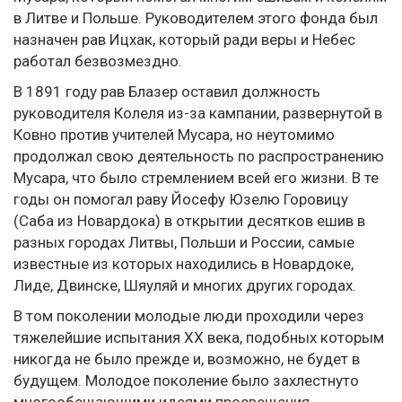
в Литве и Польше. Руководителем этого фонда был
назначен рав Ицхак, который ради веры и Небес
работал безвозмездно.
В 1891 году рав Блазер оставил должность
руководителя Колеля из-за кампании, развернутой в
Ковно против учителей Мусара, но неутомимо
продолжал свою деятельность по распространению
Мусара, что было стремлением всей его жизни. В те
годы он помогал раву Йосефу Юзелю Горовицу
(Саба из Новардока) в открытии десятков ешив в
разных городах Литвы, Польши и России, самые
известные из которых находились в Новардоке,
Лиде, Двинске, Шяуляй и многих других городах.
В том поколении молодые люди проходили через
тяжелейшие испытания ХХ века, подобных которым
никогда не было прежде и, возможно, не будет в
будущем. Молодое поколение было захлестнуто