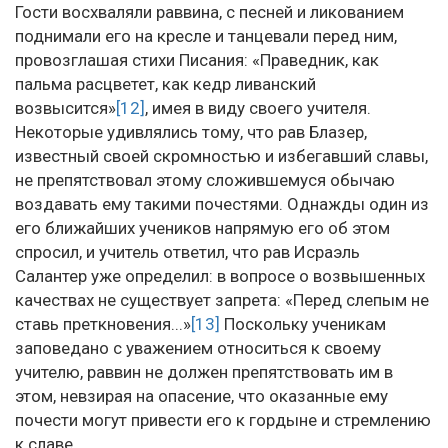
Гости восхваляли раввина, с песней и ликованием
поднимали его на кресле и танцевали перед ним,
провозглашая стихи Писания: «Праведник, как
пальма расцветет, как кедр ливанский
возвысится»
[12]
, имея в виду своего учителя.
Некоторые удивлялись тому, что рав Блазер,
известный своей скромностью и избегавший славы,
не препятствовал этому сложившемуся обычаю
воздавать ему такими почестями. Однажды один из
его ближайших учеников напрямую его об этом
спросил, и учитель ответил, что рав Исраэль
Салантер уже определил: в вопросе о возвышенных
качествах не существует запрета: «Перед слепым не
ставь преткновения...»
[13]
Поскольку ученикам
заповедано с уважением относиться к своему
учителю, раввин не должен препятствовать им в
этом, невзирая на опасение, что оказанные ему
почести могут привести его к гордыне и стремлению
к славе.