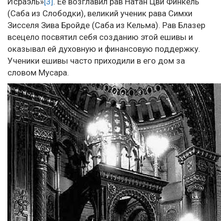
Исраэль»
[3]
. Ее возглавил рав Натан Цви Финкель
(Саба из Слободки), великий ученик рава Симхи
Зисселя Зива Бройде (Саба из Кельма). Рав Блазер
всецело посвятил себя созданию этой ешивы и
оказывал ей духовную и финансовую поддержку.
Ученики ешивы часто приходили в его дом за
словом Мусара.