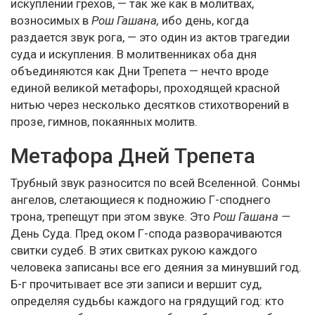
искуплении грехов, — так же как в молитвах,
возносимых в
Рош Гашана,
ибо день, когда
раздается звук рога, — это один из актов трагедии
суда и искупления. В молитвенниках оба дня
объединяются как Дни Трепета — нечто вроде
единой великой метафоры, проходящей красной
нитью через несколько десятков стихотворений в
прозе, гимнов, покаянных молитв.
Метафора Дней Трепета
Трубный звук разносится по всей Вселенной. Сонмы
ангелов, слетающиеся к подножию Г-споднего
трона, трепещут при этом звуке. Это
Рош Гашана —
День Суда. Пред оком Г-спода разворачиваются
свитки судеб. В этих свитках рукою каждого
человека записаны все его деяния за минувший год.
Б-г прочитывает все эти записи и вершит суд,
определяя судьбы каждого на грядущий год: кто