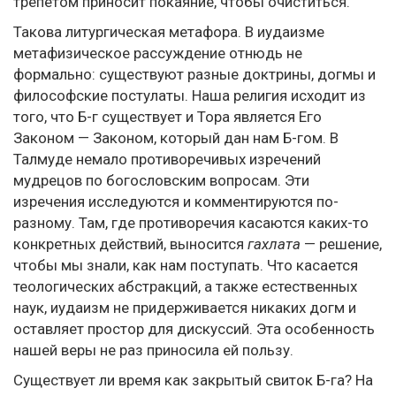
трепетом приносит покаяние, чтобы очиститься.
Такова литургическая метафора. В иудаизме
метафизическое рассуждение отнюдь не
формально: существуют разные доктрины, догмы и
философские постулаты. Наша религия исходит из
того, что Б-г существует и Тора является Его
Законом — Законом, который дан нам Б-гом. В
Талмуде немало противоречивых изречений
мудрецов по богословским вопросам. Эти
изречения исследуются и комментируются по-
разному. Там, где противоречия касаются каких-то
конкретных действий, выносится
гахлата
— решение,
чтобы мы знали, как нам поступать. Что касается
теологических абстракций, а также естественных
наук, иудаизм не придерживается никаких догм и
оставляет простор для дискуссий. Эта особенность
нашей веры не раз приносила ей пользу.
Существует ли время как закрытый свиток Б-га? На