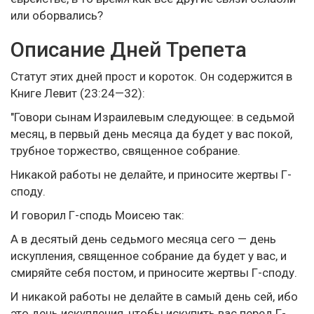
или оборвались?
Описание Дней Трепета
Статут этих дней прост и короток. Он содержится в
Книге Левит (23:24—32):
"Говори сынам Израилевым следующее: в седьмой
месяц, в первый день месяца да будет у вас покой,
трубное торжество, священное собрание.
Никакой работы не делайте, и приносите жертвы Г-
споду.
И говорил Г-сподь Моисею так:
А в десятый день седьмого месяца сего — день
искупления, священное собрание да будет у вас, и
смиряйте себя постом, и приносите жертвы Г-споду.
И никакой работы не делайте в самый день сей, ибо
это день искупления, чтобы искупить вас перед Г-