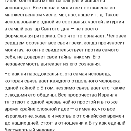
Такая массовая молитва как раз и является
исповедью. Все слова в молитве поставлены во
множественном числе: мы, нас, наше и т. д. Такое
использование одной из составных частей литургии
в самый разгар Святого дня — не просто
формальная риторика. Оно что-то означает. Человек
сердцем осознает все свои грехи, когда произносит
молитву, но он не свидетельствует против самого
себя, не доверяет свои тайны никому. Его
независимость вытекает из его сознания.
Но как ни парадоксально, эта самая исповедь,
которая связывает каждого отдельного человека
одной тайной с Б-гом, незримо связывает его также
с людьми его общины. Все пророчества Израиля
тяготеют к одной чрезвычайно простой и в то же
время крайне сложной идее — а именно, что все
израильтяне, живые и мертвые от синайских времен
до наших дней, стоят в отношении к Б-гу как единый
бессмертный человек.