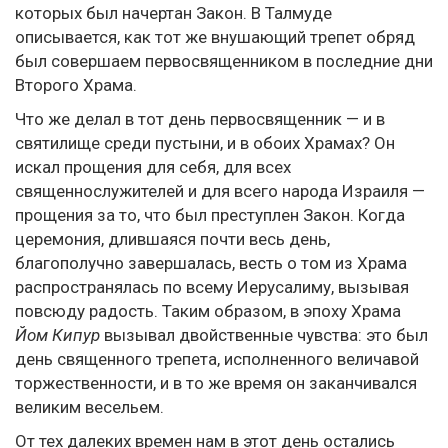
которых был начертан Закон. В Талмуде
описывается, как тот же внушающий трепет обряд
был совершаем первосвященником в последние дни
Второго Храма.
Что же делал в тот день первосвященник — и в
святилище среди пустыни, и в обоих Храмах? Он
искал прощения для себя, для всех
священнослужителей и для всего народа Израиля —
прощения за то, что был преступлен Закон. Когда
церемония, длившаяся почти весь день,
благополучно завершалась, весть о том из Храма
распространялась по всему Иерусалиму, вызывая
повсюду радость. Таким образом, в эпоху Храма
Йом Кипур
вызывал двойственные чувства: это был
день священного трепета, исполненного величавой
торжественности, и в то же время он заканчивался
великим весельем.
От тех далеких времен нам в этот день остались