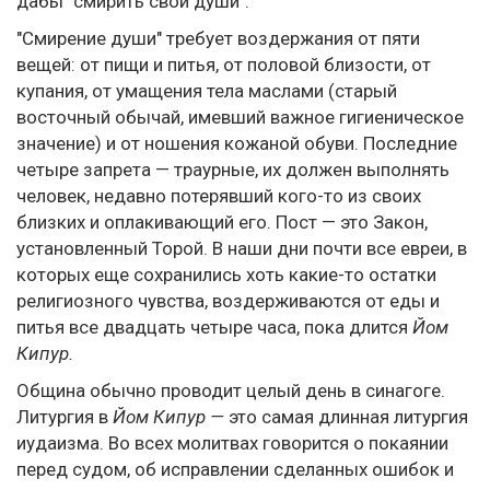
дабы "смирить свои души".
"Смирение души" требует воздержания от пяти
вещей: от пищи и питья, от половой близости, от
купания, от умащения тела маслами (старый
восточный обычай, имевший важное гигиеническое
значение) и от ношения кожаной обуви. Последние
четыре запрета — траурные, их должен выполнять
человек, недавно потерявший кого-то из своих
близких и оплакивающий его. Пост — это Закон,
установленный Торой. В наши дни почти все евреи, в
которых еще сохранились хоть какие-то остатки
религиозного чувства, воздерживаются от еды и
питья все двадцать четыре часа, пока длится
Йом
Кипур.
Община обычно проводит целый день в синагоге.
Литургия в
Йом Кипур —
это самая длинная литургия
иудаизма. Во всех молитвах говорится о покаянии
перед судом, об исправлении сделанных ошибок и