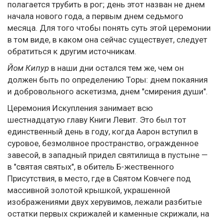
полагается трубить в рог; день этот назван не днем
начала нового года, а первым днем седьмого
месяца. Для того чтобы понять суть этой церемонии
в том виде, в каком она сейчас существует, следует
обратиться к другим источникам.
Йом Кипур
в наши дни остался тем же, чем он
должен быть по определению Торы: днем покаяния
и добровольного аскетизма, днем "смирения души".
Церемония Искупления занимает всю
шестнадцатую главу Книги Левит. Это был тот
единственный день в году, когда Аарон вступил в
суровое, безмолвное пространство, огражденное
завесой, в западный придел святилища в пустыне —
в "святая святых", в обитель Б-жественного
Присутствия, в место, где в Святом Ковчеге под
массивной золотой крышкой, украшенной
изображениями двух херувимов, лежали разбитые
остатки первых скрижалей и каменные скрижали, на