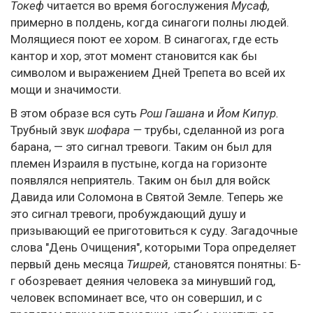
Токеф
читается во время богослужения
Мусаф,
примерно в полдень, когда синагоги полны людей.
Молящиеся поют ее хором. В синагогах, где есть
кантор и хор, этот момент становится как бы
символом и выражением Дней Трепета во всей их
мощи и значимости.
В этом образе вся суть
Рош Гашана
и
Йом Кипур.
Трубный звук
шофара —
трубы, сделанной из рога
барана, — это сигнал тревоги. Таким он был для
племен Израиля в пустыне, когда на горизонте
появлялся неприятель. Таким он был для войск
Давида или Соломона в Святой Земле. Теперь же
это сигнал тревоги, пробуждающий душу и
призывающий ее приготовиться к суду. Загадочные
слова "День Очищения", которыми Тора определяет
первый день месяца
Тишрей,
становятся понятны: Б-
г обозревает деяния человека за минувший год,
человек вспоминает все, что он совершил, и с