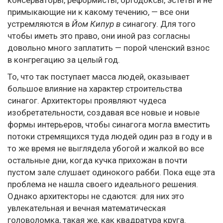
консерваторы, реформисты, ортодоксы, эстеты и не
примыкающие ни к какому течению, — все они
устремляются в
Йом Кипур в
синагогу. Для того
чтобы иметь это право, они иной раз согласны
довольно много заплатить — порой членский взнос
в конгрегацию за целый год.
То, что так поступает масса людей, оказывает
большое влияние на характер строительства
синагог. Архитекторы проявляют чудеса
изобретательности, создавая все новые и новые
формы интерьеров, чтобы синагога могла вместить
потоки стремящихся туда людей один раз в году и в
то же время не выглядела убогой и жалкой во все
остальные дни, когда кучка прихожан в почти
пустом зале слушает одинокого рабби. Пока еще эта
проблема не нашла своего идеального решения.
Однако архитекторы не сдаются: для них это
увлекательная и вечная математическая
головоломка, такая же, как квадратура круга.