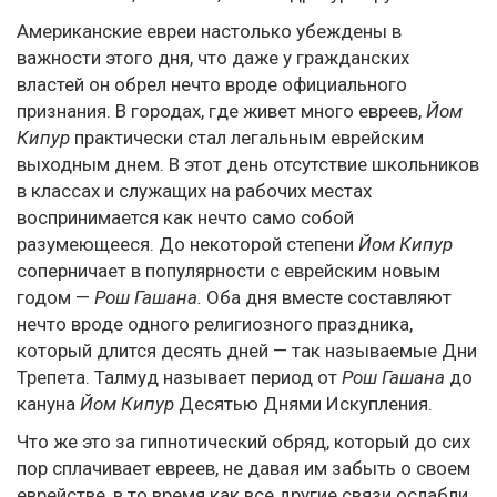
Американские евреи настолько убеждены в
важности этого дня, что даже у гражданских
властей он обрел нечто вроде официального
признания. В городах, где живет много евреев,
Йом
Кипур
практически стал легальным еврейским
выходным днем. В этот день отсутствие школьников
в классах и служащих на рабочих местах
воспринимается как нечто само собой
разумеющееся. До некоторой степени
Йом Кипур
соперничает в популярности с еврейским новым
годом —
Рош Гашана.
Оба дня вместе составляют
нечто вроде одного религиозного праздника,
который длится десять дней — так называемые Дни
Трепета. Талмуд называет период от
Рош Гашана
до
кануна
Йом Кипур
Десятью Днями Искупления.
Что же это за гипнотический обряд, который до сих
пор сплачивает евреев, не давая им забыть о своем
еврействе, в то время как все другие связи ослабли