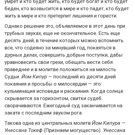
умрет и кто будет жить, кто будет богат и кто будет
беден, кто возвысится в мире и кто падет, кто будет
жить в мире и кто претерпит лишения и горести.
Однако решение это, объявляемое в этот день при
трубных звуках, еще не окончательное. Есть еще
десять дней, в течение которых можно вспомнить
все, что содеяно за минувший год, покаяться в
дурных делах, совершить добрые поступки, дабы
уравновесить свои грехи, обещать вести себя
праведнее и в молитве положиться на милость
Судьи.
Йом Кипур
— последний из десяти дней
покаяния и просьбы о милосердии — это
кульминация исповеди и раскаяния. Когда солнце
скрывается за горизонтом, свитки судеб
сворачиваются. Ежегодный суд заканчивается на
закате с последним звуком рога.
Такова одна из центральных молитв
Йом Кипура
—
Унессана Токеф
(Признаем могущество).
Унессана