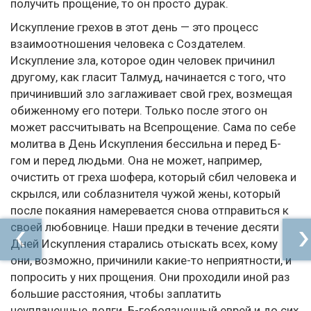
получить прощение, то он просто дурак.
Искупление грехов в этот день — это процесс
взаимоотношения человека с Создателем.
Искупление зла, которое один человек причинил
другому, как гласит Талмуд, начинается с того, что
причинивший зло заглаживает свой грех, возмещая
обиженному его потери. Только после этого он
может рассчитывать на Всепрощение. Сама по себе
молитва в День Искупления бессильна и перед Б-
гом и перед людьми. Она не может, например,
очистить от греха шофера, который сбил человека и
скрылся, или соблазнителя чужой жены, который
после покаяния намеревается снова отправиться к
своей любовнице. Наши предки в течение десяти
Дней Искупления старались отыскать всех, кому
они, возможно, причинили какие-то неприятности, и
попросить у них прощения. Они проходили иной раз
большие расстояния, чтобы заплатить
неуплаченные долги. Б-гобоязненный еврей и до сих