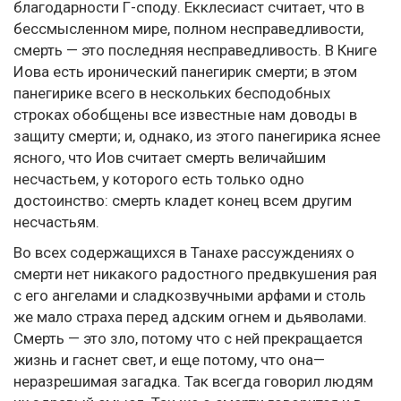
благодарности Г-споду. Екклесиаст считает, что в
бессмысленном мире, полном несправедливости,
смерть — это последняя несправедливость. В Книге
Иова есть иронический панегирик смерти; в этом
панегирике всего в нескольких бесподобных
строках обобщены все известные нам доводы в
защиту смерти; и, однако, из этого панегирика яснее
ясного, что Иов считает смерть величайшим
несчастьем, у которого есть только одно
достоинство: смерть кладет конец всем другим
несчастьям.
Во всех содержащихся в Танахе рассуждениях о
смерти нет никакого радостного предвкушения рая
с его ангелами и сладкозвучными арфами и столь
же мало страха перед адским огнем и дьяволами.
Смерть — это зло, потому что с ней прекращается
жизнь и гаснет свет, и еще потому, что она—
неразрешимая загадка. Так всегда говорил людям