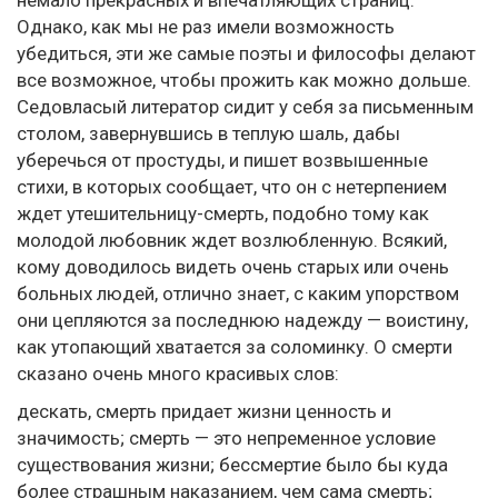
немало прекрасных и впечатляющих страниц.
Однако, как мы не раз имели возможность
убедиться, эти же самые поэты и философы делают
все возможное, чтобы прожить как можно дольше.
Седовласый литератор сидит у себя за письменным
столом, завернувшись в теплую шаль, дабы
уберечься от простуды, и пишет возвышенные
стихи, в которых сообщает, что он с нетерпением
ждет утешительницу-смерть, подобно тому как
молодой любовник ждет возлюбленную. Всякий,
кому доводилось видеть очень старых или очень
больных людей, отлично знает, с каким упорством
они цепляются за последнюю надежду — воистину,
как утопающий хватается за соломинку. О смерти
сказано очень много красивых слов:
дескать, смерть придает жизни ценность и
значимость; смерть — это непременное условие
существования жизни; бессмертие было бы куда
более страшным наказанием, чем сама смерть;