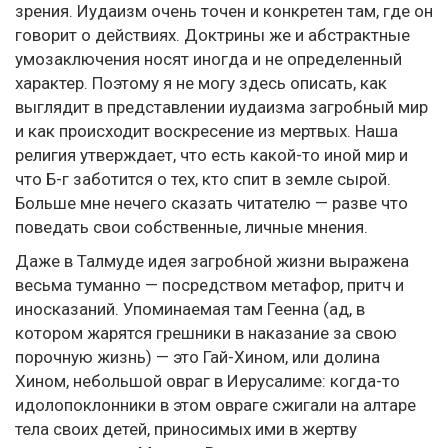
зрения. Иудаизм очень точен и конкретен там, где он
говорит о действиях. Доктрины же и абстрактные
умозаключения носят иногда и не определенный
характер. Поэтому я не могу здесь описать, как
выглядит в представлении иудаизма загробный мир
и как происходит воскресение из мертвых. Наша
религия утверждает, что есть какой-то иной мир и
что Б-г заботится о тех, кто спит в земле сырой.
Больше мне нечего сказать читателю — разве что
поведать свои собственные, личные мнения.
Даже в Талмуде идея загробной жизни выражена
весьма туманно — посредством метафор, притч и
иносказаний. Упоминаемая там Геенна (ад, в
котором жарятся грешники в наказание за свою
порочную жизнь) — это Гай-Хином, или долина
Хином, небольшой овраг в Иерусалиме: когда-то
идолопоклонники в этом овраге сжигали на алтаре
тела своих детей, приносимых ими в жертву