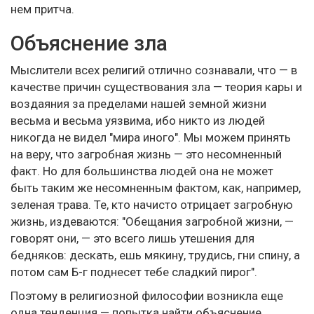
нем притча.
Объяснение зла
Мыслители всех религий отлично сознавали, что — в
качестве причин существования зла — теория кары и
воздаяния за пределами нашей земной жизни
весьма и весьма уязвима, ибо никто из людей
никогда не видел "мира иного". Мы можем принять
на веру, что загробная жизнь — это несомненный
факт. Но для большинства людей она не может
быть таким же несомненным фактом, как, например,
зеленая трава. Те, кто начисто отрицает загробную
жизнь, издеваются: "Обещания загробной жизни, —
говорят они, — это всего лишь утешения для
бедняков: дескать, ешь мякину, трудись, гни спину, а
потом сам Б-г поднесет тебе сладкий пирог".
Поэтому в религиозной философии возникла еще
одна тенденция — попытка найти объяснение