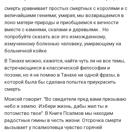
смерть уравнивает простых смертных с королями и с
величайшими гениями; умирая, мы возвращаемся в
лоно матери-природы и приобщаемся к вечности
вместе с камнями, скалами и деревьями... Но
попробуйте сказать все это изможденному,
измученному болезнью человеку, умирающему на
больничной койке.
В Танахе можно, кажется, найти чуть ли не все темы,
встречающиеся в классической философии и
поэзии; но я не помню в Танахе ни одной фразы, в
которой была бы сделана попытка приукрасить
смерть.
Моисей говорит: "Во свидетели пред вами призываю
небо и землю. Избери жизнь, дабы жил ты и
потомство твое". В Книге Псалмов мы находим
радостные гимны в честь жизни. Отсрочка смерти
вызывает у псалмопевца чувство горячей