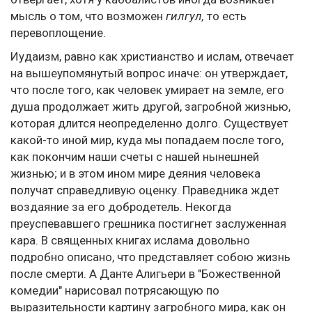
мысль о том, что возможен
гилгул,
то есть
перевоплощение.
Иудаизм, равно как христианство и ислам, отвечает
на вышеупомянутый вопрос иначе: он утверждает,
что после того, как человек умирает на земле, его
душа продолжает жить другой, загробной жизнью,
которая длится неопределенно долго. Существует
какой-то иной мир, куда мы попадаем после того,
как покончим наши счеты с нашей нынешней
жизнью; и в этом ином мире деяния человека
получат справедливую оценку. Праведника ждет
воздаяние за его добродетель. Некогда
преуспевавшего грешника постигнет заслуженная
кара. В священных книгах ислама довольно
подробно описано, что представляет собою жизнь
после смерти. А Данте Алигьери в "Божественной
комедии" нарисовал потрясающую по
выразительности картину загробного мира, как он