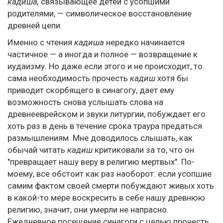
кадиша,
связывающее детей с усопшими
родителями, — символическое восстановление
древней цепи.
Именно с чтения
кадиша
нередко начинается
частичное — а иногда и полное — возвращение к
иудаизму. Но даже если этого и не происходит, то
сама необходимость прочесть
кадиш
хотя бы
приводит скорбящего в синагогу, дает ему
возможность снова услышать слова на
древнееврейском и звуки литургии, побуждает его
хоть раз в день в течение срока траура предаться
размышлениям. Мне доводилось слышать, как
обычай читать
кадиш
критиковали за то, что он
"превращает нашу веру в религию мертвых". По-
моему, все обстоит как раз наоборот: если усопшие
самим фактом своей смерти побуждают живых хоть
в какой-то мере воскресить в себе нашу древнюю
религию, значит, они умерли не напрасно.
Ежедневное посещение синагоги с целью прочесть