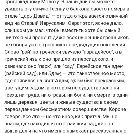
кровожадному Молоху. В наши дни вы можете
увидеть эту самую Геенну с балкона своего номера в
отеле "Царь Давид" — оттуда открывается отличный
вид на Старый Иерусалим. Овраг этот, ясное дело,
слишком уж мал, чтобы вместить хотя бы самый
ничтожный процент даже всех нынешних грешников,
не говоря уже о грешниках предыдущих поколений.
Слово "рай" по-гречески звучало "парадейсос", а в
греческий язык оно пришло из персидского, и
означало оно "парк", или "сад". Еврейское
ган эден
(райский сад), или
Эдем, —
это таинственное место,
где появился на свет Адам;
Эдем
был прекрасным,
цветущим садом, в котором не существовало ни
греха, ни труда, ни отравы, ни боли, ни смерти, а одни
лишь деревья, цветы и живые существа в своем
первозданном бессмертном совершенстве. Короче
говоря, все это — не что иное, как притча. Мы не
знаем, где находился этот райский сад, как он
выглядел и на что именно намекает рассказанная о