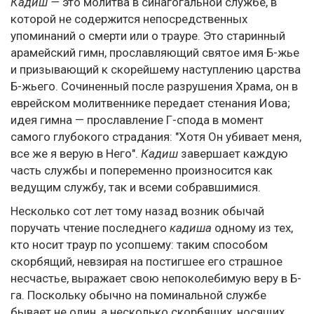
Кадиш —
это молитва в синагогальной службе, в
которой не содержится непосредственных
упоминаний о смерти или о трауре. Это старинный
арамейский гимн, прославляющий святое имя Б-жье
и призывающий к скорейшему наступлению царства
Б-жьего. Сочиненный после разрушения Храма, он в
еврейском молитвеннике передает стенания Иова;
идея гимна — прославление Г-спода в момент
самого глубокого страдания: "Хотя Он убивает меня,
все же я верую в Него".
Кадиш
завершает каждую
часть службы и попеременно произносится как
ведущим службу, так и всеми собравшимися.
Несколько сот лет тому назад возник обычай
поручать чтение последнего
кадиша
одному из тех,
кто носит траур по усопшему: таким способом
скорбящий, невзирая на постигшее его страшное
несчастье, выражает свою непоколебимую веру в Б-
га. Поскольку обычно на поминальной службе
бывает не один, а несколько скорбящих, носящих