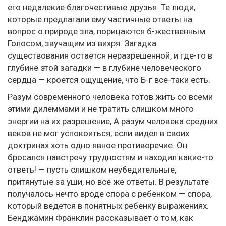
его недалекие благочестивые друзья. Те люди,
которые предлагали ему частичные ответы на
вопрос о природе зла, порицаются б-жественным
Голосом, звучащим из вихря. Загадка
существования остается неразрешенной, и где-то в
глубине этой загадки — в глубине человеческого
сердца — кроется ощущение, что Б-г все-таки есть.
Разум современного человека готов жить со всеми
этими дилеммами и не тратить слишком много
энергии на их разрешение, А разум человека средних
веков не мог успокоиться, если видел в своих
доктринах хоть одно явное противоречие. Он
бросался навстречу трудностям и находил какие-то
ответь! — пусть слишком неубедительные,
притянутые за уши, но все же ответы. В результате
получалось нечто вроде спора с ребенком — спора,
который ведется в понятных ребенку выражениях.
Бенджамин Франклин рассказывает о том, как