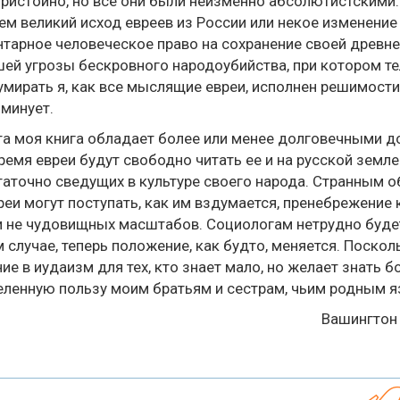
ристойно, но все они были неизменно абсолютистскими. 
м великий исход евреев из России или некое изменение
тарное человеческое право на сохранение своей древне
ей угрозы бескровного народоубийства, при котором те
умирать я, как все мыслящие евреи, исполнен решимости 
 минует.
та моя книга обладает более или менее долговечными дос
ремя евреи будут свободно читать ее и на русской земле
аточно сведущих в культуре своего народа. Странным о
реи могут поступать, как им вздумается, пренебрежени
и не чудовищных масштабов. Социологам нетрудно будет 
 случае, теперь положение, как будто, меняется. Поско
ие в иудаизм для тех, кто знает мало, но желает знать 
ленную пользу моим братьям и сестрам, чьим родным я
Вашингтон 