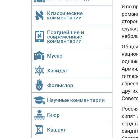
Я по п
Классические
романа
комментарии
сторон
служко
Позднейшие и
неболь
современные
комментарии
Общеиз
национ
Мусар
однажд
Армии,
Хасидут
гитлер
евреев
Фольклор
других
Советс
Научные комментарии
Россия
Гиюр
кипят 
сердце
Кашрут
свидет