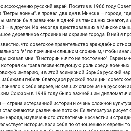
роисхождению русский еврей. Посетив в 1966 году Совет
 "Ветры войны", я провел два дня в Минске — городе, гд
ы матери был раввином в одной из тамошних синагог, а
й — в другой. Из некогда действовавших в Минске свыше
шое деревянное строение на окраине города. В ней я пр
вестно, что советское правительство враждебно относ
ального "я" по причинам слишком сложным, чтобы анали
ы сказал мне: "В истории ничто не постоянно". Евреи м
 которая сыграла первенствующую роль среди военных
овскую империю, и в этой всемирной борьбе русский на
 избежали гибели благодаря русской позиции: советское
, приняло к себе евреев, искавших спасения на русской 
ким Союзом в 1948 году было важнейшим дипломатичес
 — страна истерзанной истории и очень сложной культу
и сталкиваются различные потоки. Ее литература рисует 
м народа, изувеченного столетиями несчастии и страдани
ельствует история, вели себя по отношению к евреям то