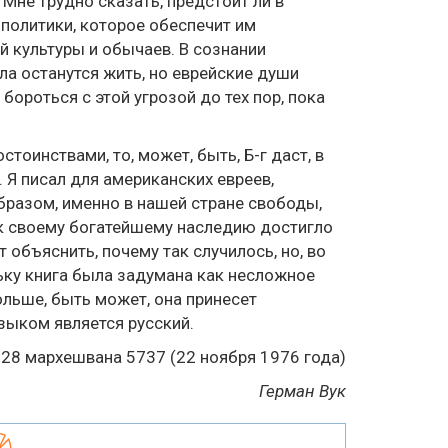
Мне трудно сказать, предстоит ли в
 политики, которое обеспечит им
й культуры и обычаев. В сознании
ла останутся жить, но еврейские души
бороться с этой угрозой до тех пор, пока
тоинствами, то, может, быть, Б-г даст, в
. Я писал для американских евреев,
бразом, именно в нашей стране свободы,
е к своему богатейшему наследию достигло
объяснить, почему так случилось, но, во
льку книга была задумана как несложное
больше, быть может, она принесет
зыком является русский.
28 мархешвана 5737 (22 ноября 1976 года)
Герман Byк