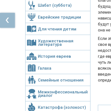
благоп
Шабат (суббота)
будуще
элемен
Еврейские традиции
нависш
будут 
Для чтения детям
она не
Если э
Художественная
литература
свое в
недост
История евреев
где ев
чуть л
Галаха
всяком
введен
Семейные отношения
опреде
Межконфессиональный
диалог
Катастрофа (холокост)