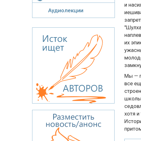
и наси
Аудиолекции
иешива
запрет
"Шулха
наплев
их эпи
ужасны
молоде
замкну
Мы — п
все ещ
строен
школы,
седовл
хотя и
Истори
притом