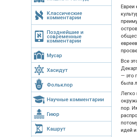
Евреи 
Классические
культу
комментарии
преиму
остров
Позднейшие и
общест
современные
комментарии
евреев
просве
Мусар
Все эт
Декарт
Хасидут
— это 
была л
Фольклор
Легко 
Научные комментарии
окружа
пор. И
Гиюр
распро
потому
Кашрут
идей и