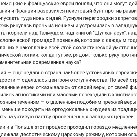
немецкие и французские евреи поняли, что они могут де
ании и Франции разразился неистовый бунт против равви
опускать туда новых идей. Рухнули перегородки запретов
жь ринулась прочь из иешивы и устремилась в западную
ты корпели над Талмудом, над книгой "Шулхан арух", н
клопической громадой познаний, которая с каждым годо
ля них в накоплении всей этой схоластической умственн
ической логики, когда тут же, рядом, только руку протян
менительная современная наука?
ия — еще недавно страна наиболее устойчивых еврейск
рости — сделалась центром отступничества. По всей ст
ванные евреи отказывались от своей веры, от своей фи
ились агностиками или массами переходили в христианс
озным течениям — отдаленным подобиям прежней веры: 
меньше походить на ортодоксальных иудеев из традиц
ть на учтивую паству просвещенных западных церквей.
ии и в Польше этот процесс проходил гораздо медленнее,
лежала деспотическому царскому режиму, который огра