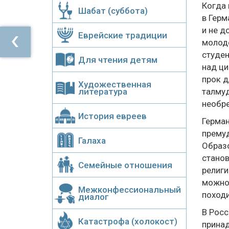
Когда 
Шабат (суббота)
в Герм
и не д
Еврейские традиции
молоде
студен
Для чтения детям
над ци
прок д
Художественная
литература
талмуд
необре
История евреев
Герман
премуд
Галаха
Образо
станов
Семейные отношения
религи
можно 
Межконфессиональный
походи
диалог
В Росс
Катастрофа (холокост)
принад