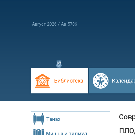
Август 2026 / Ав 5786
Библиотека
Календа
Сов
Танах
ПЛО
Мишна и талмуд