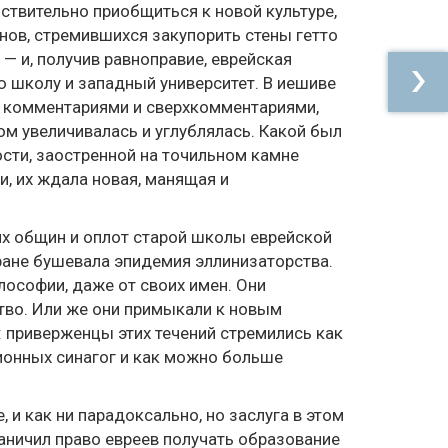
йствительно приобщиться к новой культуре,
нов, стремившихся закупорить стены гетто
 — и, получив равноправие, еврейская
 школу и западный университет. В иешиве
ад комментариями и сверхкомментариями,
м увеличивалась и углублялась. Какой был
ости, заостренной на точильном камне
и, их ждала новая, манящая и
их общин и оплот старой школы еврейской
ране бушевала эпидемия эллинизаторства.
лософии, даже от своих имен. Они
тво. Или же они примыкали к новым
приверженцы этих течений стремились как
ионных синагог и как можно больше
 и как ни парадоксально, но заслуга в этом
ничил право евреев получать образование