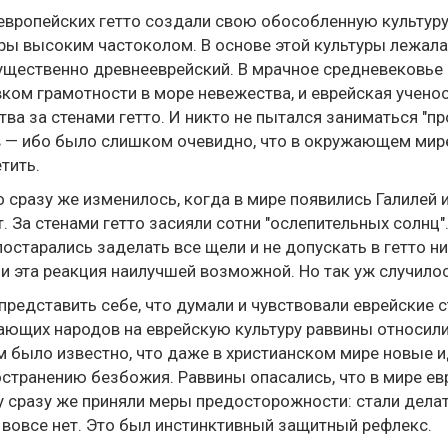
европейских гетто создали свою обособленную культур
ры высоким частоколом. В основе этой культуры лежала 
щественно древнееврейский. В мрачное средневековье
ком грамотности в море невежества, и еврейская учено
ва за стенами гетто. И никто не пытался заниматься "п
 — ибо было слишком очевидно, что в окружающем мире
тить.
о сразу же изменилось, когда в мире появились Галилей и
. За стенами гетто засияли сотни "ослепительных солнц"
постарались заделать все щели и не допускать в гетто н
и эта реакция наилучшей возможной. Но так уж случилос
представить себе, что думали и чувствовали еврейские 
ющих народов на еврейскую культуру раввины относили
м было известно, что даже в христианском мире новые ид
странению безбожия. Раввины опасались, что в мире ев
 сразу же приняли меры предосторожности: стали делать
 вовсе нет. Это был инстинктивный защитный рефлекс.