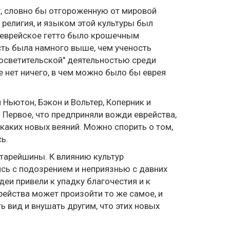
у, словно бы отгороженную от мировой
религия, и языком этой культуры был
 еврейское гетто было крошечным
сть была намного выше, чем ученость
росветительской" деятельностью среди
 нет ничего, в чем можно было бы еврея
 Ньютон, Бэкон и Вольтер, Коперник и
. Первое, что предприняли вожди еврейства,
икаких новых веяний. Можно спорить о том,
ь.
старейшины. К влиянию культур
сь с подозрением и неприязнью с давних
еи привели к упадку благочестия и к
рейства может произойти то же самое, и
 вид и внушать другим, что этих новых