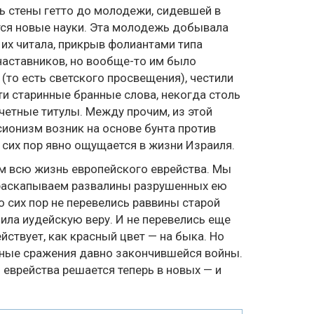
зь стены гетто до молодежи, сидевшей в
тся новые науки. Эта молодежь добывала
 их читала, прикрыв фолиантами типа
наставников, но вообще-то им было
(то есть светского просвещения), честили
ти старинные бранные слова, некогда столь
четные титулы. Между прочим, из этой
ионизм возник на основе бунта против
 сих пор явно ощущается в жизни Израиля.
ом всю жизнь европейского еврейства. Мы
 раскапываем развалины разрушенных ею
о сих пор не перевелись раввины старой
била иудейскую веру. И не перевелись еще
ствует, как красный цвет — на быка. Но
жные сражения давно закончившейся войны.
 еврейства решается теперь в новых — и