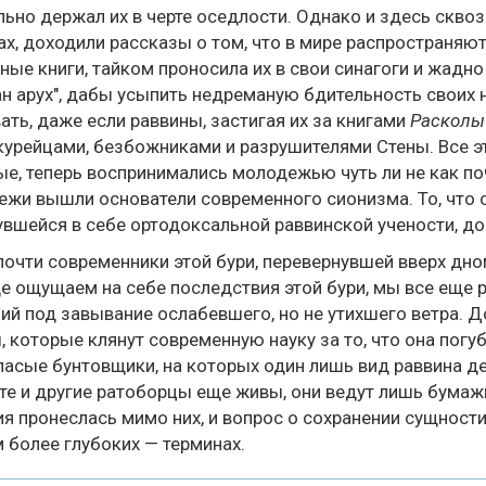
льно держал их в черте оседлости. Однако и здесь скво
х, доходили рассказы о том, что в мире распространяю
ные книги, тайком проносила их в свои синагоги и жадно
н арух", дабы усыпить недреманую бдительность своих 
ать, даже если раввины, застигая их за книгами
Расколы
курейцами, безбожниками и разрушителями Стены. Все э
е, теперь воспринимались молодежью чуть ли не как по
жи вышли основатели современного сионизма. То, что с
вшейся в себе ортодоксальной раввинской учености, до
очти современники этой бури, перевернувшей вверх дн
е ощущаем на себе последствия этой бури, мы все еще
ий под завывание ослабевшего, но не утихшего ветра. Д
 которые клянут современную науку за то, что она погу
асые бунтовщики, на которых один лишь вид раввина дей
 те и другие ратоборцы еще живы, они ведут лишь бума
я пронеслась мимо них, и вопрос о сохранении сущности
 более глубоких — терминах.