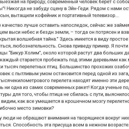
ыезжая на природу, современный человек берет c собой
”! Никогда не забуду сцену в Эйн-Геди. Рядом c нами о
 сын, вытащили кофейник и портативный телевизор...
 качество лучше оставить напоследок, сейчас же займемс
ем выси небес и бездн земли, – тогда он потрясен и вз
крытая волшебная тайна.” Здесь имеется в виду простое
ться, любознательность. Снова приведу пример. Я почт
цы “Бикур Холим”, около которой растут два больших дер
каждый старается пробежать под этими деревьями как 
и тысяч перелетных птиц. Большинство прохожих озабоч
овек c пытливым умом остановится перед одной из загад
ысячекилометрового перелета находят именно эти дере
ь ни одна из самих современных ракет! Когда ученые п
туры для того, чтобы птица не сбилась c пути, выяснило
 видим, как все умещается в крошечном мозгу перелетно
ибочно место зимовки?
 люди не обращают внимания на творящиеся вокруг них 
ться. Способность эта присуща всем в нежном возрасте