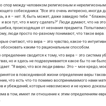
о спор между человеком религиозным и нерелигиозным
ющего собеседника: “Все это очень интересно, иногда да
, a я – нет. Я, быть может, даже завидую тебе: '' блажен, 
 и все тут, что я могу сделать?” Люди думают, что на эт
шибка, происходящая от незнания предмета. Попытаемся
му, люди просто по-разному понимают, что такое вера.
рые считают, что вера – это чувство, какое-то интуити
 обосновать каким-то рациональным способом.
 определение сводится к тому, что вера – это система у
твах, но и здесь не подразумевается какое бы то ни был
дает: “Я верю, что все люди равны. Это – мое кредо, мо
принятое в повседневной жизни определение веры таково
ие, что есть что-то помимо воспринимаемого нами мате
в и убеждений, которые невозможно и не нужно доказы
ма в том, имеет ли отношение к этим определениям еврей
.