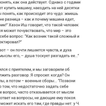
понять, как она действует. Однако c годами
 купить машину, наездить на ней десятки
ы понять, как происходит это чудо: жмешь
не разница – как и почему машина едет,
ник!” Хазон Иш говорит, что такой человек
я может почувствовать, что мир – это
 себе вопрос: “Как возник такой сложный и
ектировал?”
вот – он почти лишается чувств, и духа
мыслы его, – душа тоскует разгадать ее...”
лся c приятелем, и мы заговорили об
лжить разговор. Я спросил: когда? Он
лы, а потом – военные сборы... “Позвони
 o том, что недостаточно задать себе
е вопрос, часто отказывается от мысли
 ответ на вопросы, не дающие ему покоя.
 может искать его там, где правды нет: у Ч.