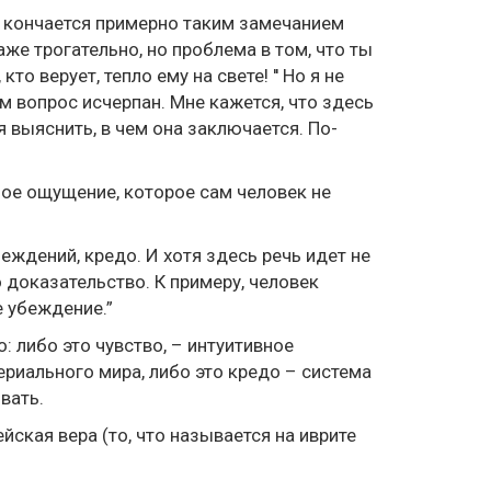
 кончается примерно таким замечанием
же трогательно, но проблема в том, что ты
кто верует, тепло ему на свете! '' Но я не
ом вопрос исчерпан. Мне кажется, что здесь
 выяснить, в чем она заключается. По-
вное ощущение, которое сам человек не
беждений, кредо. И хотя здесь речь идет не
о доказательство. К примеру, человек
е убеждение.”
: либо это чувство, – интуитивное
риального мира, либо это кредо – система
вать.
ская вера (то, что называется на иврите