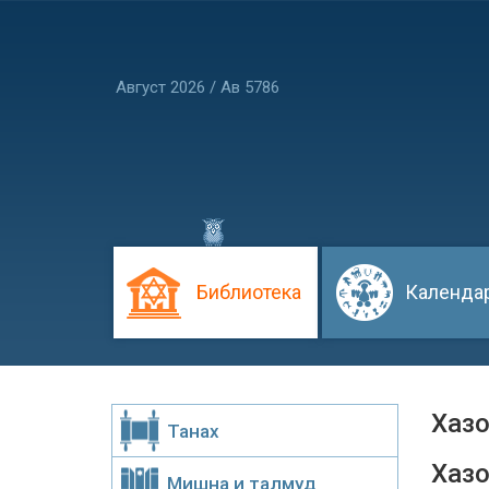
Август 2026 / Ав 5786
Библиотека
Календа
Хазо
Танах
Хазо
Мишна и талмуд