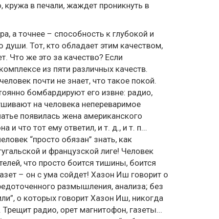
, кружа в печали, жаждет проникнуть в
ра, а точнее – способность к глубокой и
 души. Тот, кто обладает этим качеством,
т. Что же это за качество? Если
комплексе из пяти различных качеств.
 человек почти не знает, что такое покой.
тоянно бомбардируют его извне: радио,
рушивают на человека непереваримое
латье появилась жена американского
то тот ему ответил, и т. д., и т. п...
еловек “просто обязан” знать, как
ртугальской и французской лиге! Человек
елей, что просто боится тишины, боится
азет – он c ума сойдет! Хазон Иш говорит o
едоточенного размышления, анализа; без
мли”, o которых говорит Хазон Иш, никогда
 Трещит радио, орет магнитофон, газеты...