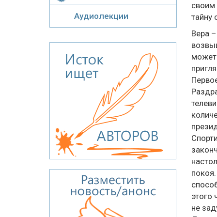
своим 
Аудиолекции
тайну 
Вера –
возвыш
может 
пригля
Первое
Раздра
телеви
количе
презид
Спорти
законч
настол
покоя.
способ
этого 
не зад