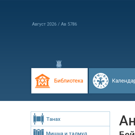
Август 2026 / Ав 5786
Библиотека
Календа
Ан
Танах
Бей
Мишна и талмуд