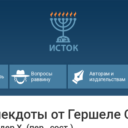
Вопросы
Авторам и
рь
раввину
издательствам
екдоты от Гершеле 
дер Х. (пер., сост.)