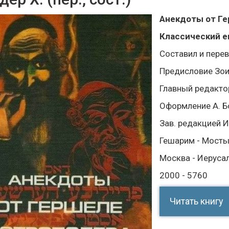
Анекдоты от Ге
Классический е
Составил и пере
Предисловие Зои
Главный редактор
Оформление А. Б
Зав. редакцией И
Гешарим - Мосты
Москва - Иеруса
2000 - 5760
Читать книгу