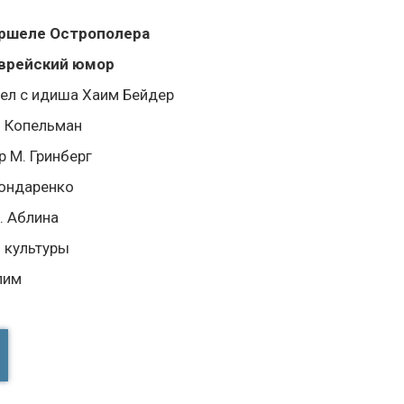
ршеле Острополера
врейский юмор
вел с идиша Хаим Бейдер
 Копельман
 М. Гринберг
ондаренко
. Аблина
 культуры
лим