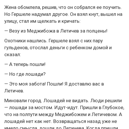
Жена обомлела, решив, что он собрался ее поучить.
Но Гершеле надумал другое. Он взял кнут, вышел на
улицу, стал им щелкать и кричать:
— Везу из Меджибожа в Летичев за полцены!
Охотники нашлись. Гершеле взял с них пару
гульденов, отослал деньги с ребенком домой и
сказал:
— А теперь пошли!
— Но где лошади?
— Это моя забота! Пошли! Я доставлю вас в
Летичев.
Миновали город. Лошадей не видать. Люди решили
— лошади за мостом. Идут-идут. Пришли в Глубокое,
что на полпути между Меджибожем и Летичевом. А
лошадей нет как нет. Возвращаться назад уже не
имело смысла, дошли до Летичева. Когда пришли,