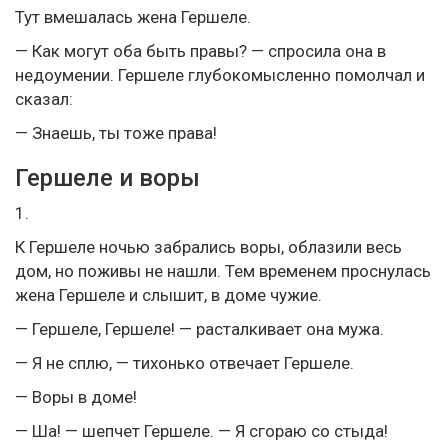
Тут вмешалась жена Гершеле.
— Как могут оба быть правы? — спросила она в
недоумении. Гершеле глубокомысленно помолчал и
сказал:
— Знаешь, ты тоже права!
Гершеле и воры
1.
К Гершеле ночью забрались воры, облазили весь
дом, но поживы не нашли. Тем временем проснулась
жена Гершеле и слышит, в доме чужие.
— Гершеле, Гершеле! — расталкивает она мужа.
— Я не сплю, — тихонько отвечает Гершеле.
— Воры в доме!
— Ша! — шепчет Гершеле. — Я сгораю со стыда!