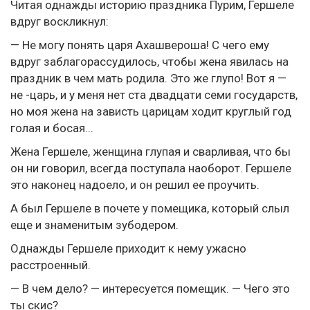
Читая однажды историю праздника Пурим, Гершеле
вдруг воскликнул:
— Не могу понять царя Ахашвероша! С чего ему
вдруг заблагорассудилось, чтобы жена явилась на
праздник в чем мать родила. Это же глупо! Вот я —
не -царь, и у меня нет ста двадцати семи государств,
но моя жена на зависть царицам ходит круглый год
голая и босая...
Жена Гершеле, женщина глупая и сварливая, что бы
он ни говорил, всегда поступала наоборот. Гершеле
это наконец надоело, и он решил ее проучить.
А был Гершеле в почете у помещика, который слыл
еще и знаменитым зубодером.
Однажды Гершеле приходит к нему ужасно
расстроенный.
— В чем дело? — интересуется помещик. — Чего это
ты скис?