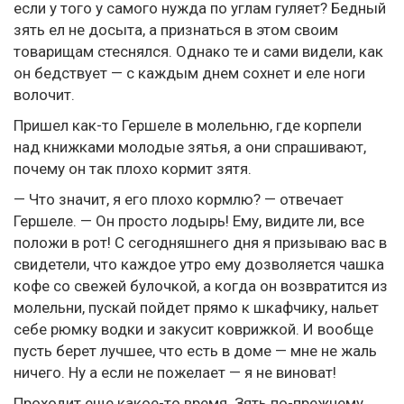
если у того у самого нужда по углам гуляет? Бедный
зять ел не досыта, а признаться в этом своим
товарищам стеснялся. Однако те и сами видели, как
он бедствует — с каждым днем сохнет и еле ноги
волочит.
Пришел как-то Гершеле в молельню, где корпели
над книжками молодые зятья, а они спрашивают,
почему он так плохо кормит зятя.
— Что значит, я его плохо кормлю? — отвечает
Гершеле. — Он просто лодырь! Ему, видите ли, все
положи в рот! С сегодняшнего дня я призываю вас в
свидетели, что каждое утро ему дозволяется чашка
кофе со свежей булочкой, а когда он возвратится из
молельни, пускай пойдет прямо к шкафчику, нальет
себе рюмку водки и закусит коврижкой. И вообще
пусть берет лучшее, что есть в доме — мне не жаль
ничего. Ну а если не пожелает — я не виноват!
Проходит еще какое-то время. Зять по-прежнему