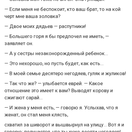
— Если меня не беспокоит, кто ваш брат, то на кой
черт мне ваша золовка?
— Двое моих дядьев — распутники!
— Большего горя я бы предпочел не иметь, —
заявляет он.
— А у сестры незаконорожденный ребенок...
— Это нехорошо, но пусть будет, как есть...
— В моей семье десятеро негодяев, гуляк и жуликов!
— Так что же? — улыбается еврей. — Какое
отношение это имеет к вам? Выводят корову и
сжигают сарай...
— И жена у меня есть, — говорю я. Услыхав, что я
женат, он стал меня клясть,
схватил за шиворот и вышвырнул на улицу... Вот я и
говорю: получается, что ты хуже десяти негодяев!