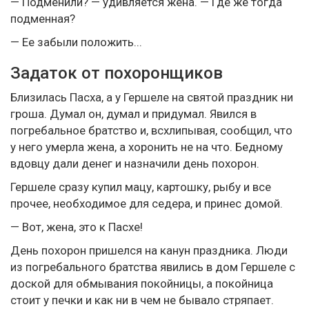
— Подменили? — удивляется жена. — Где же тогда
подменная?
— Ее забыли положить...
Задаток от похоронщиков
Близилась Пасха, а у Гершеле на святой праздник ни
гроша. Думал он, думал и придумал. Явился в
погребальное братство и, всхлипывая, сообщил, что
у него умерла жена, а хоронить не на что. Бедному
вдовцу дали денег и назначили день похорон.
Гершеле сразу купил мацу, картошку, рыбу и все
прочее, необходимое для седера, и принес домой.
— Вот, жена, это к Пасхе!
День похорон пришелся на канун праздника. Люди
из погребального братства явились в дом Гершеле с
доской для обмывания покойницы, а покойница
стоит у печки и как ни в чем не бывало стряпает.