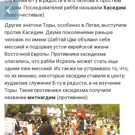
служения Б-гу в радости и его любовь к простым
людям. Последователей рабби называли
Хасидим
(благочестивые).
Другие знатоки Торы, особенно в Литве, выступили
против Хасидим. Двумя поколениями раньше
человек по имени Шабтай Цви объявил себя
мессией и подорвал устои еврейской жизни
Восточной Европы. Противники хасидизма
опасались, что рабби Исраэль может стать еще
одним лже-мессией. Их также не устраивало то, что,
по их мнению, некоторые хасидим ставили в центр
иудаизма служение Б-гу в радости, а не изучение
Торы. Такие противники хасидизма получили
название
митнагдим
(противники).