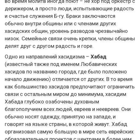
во время молитв иногда поют – не хор под оркестр с
дерижером, а просто люди, испытывающие радость
и счастье служения Б-гу. Браки заключаются
обычно внутри общины или с членами других
хасидских общин, уровень разводов чрезвычайно
низок. Семейные связи очень крепки, члены общины
делят друг с другом радость и горе.
Одно из направлений хасидизма –
Хабад
(известный также под именем Любавических
хасидов по названию города, где было положено
начало движению) отличается от других. В то время
как большинство хасидов предпочитают ограничить
связи с остальным миром до минимума, хасидим
Хабада глубоко озабочены духовным
благополучием всех людей, евреев и неевреев. Они
обычно носят одежду, принятую на западе, и
говорят на языке страны, в которой живут. Хабад
организовал самую большую в мире сеть еврейских
образовательных проектов с центрами в более чем