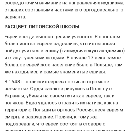
сосредоточим внимание на направлениях иудаизма,
ставших составными частями его ортодоксального
варианта.
РАСЦВЕТ ЛИТОВСКОЙ ШКОЛЫ
Евреи всегда высоко ценили ученость. В прошлом
большинство евреев надеялись, что их сыновья
пойдут учиться в ешиву (талмудическую академию)
и станут учеными людьми. В начале 17 века самое
большое еврейское население было в Польше; там
же находились и самые знаменитые ешивы.
В 1648 г. польских евреев постигло огромное
несчастье. Орды казаков ринулись в Польшу с
Украины, убивая на своем пути как евреев, так и
поляков. Едва удалось отразить их натиск, как на
территорию Польши вторглась Россия, неся евреям
смерть и разрушение. Поляки, к тому же,
подозревали, что евреи состоят в сговоре с
русскими, и отступая, польские солдаты уничтожали