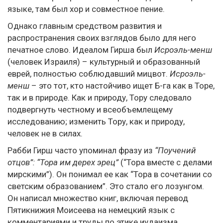
языке, там был хор и совместное пение.
Однако главным средством развития и
распространения своих взглядов было для него
печатное слово. Идеалом Гирша был
Исроэль-менш
(человек Израиля) – культурный и образованный
еврей, полностью соблюдавший мицвот.
Исроэль-
менш
– это тот, кто настойчиво ищет Б-га как в Торе,
так и в природе. Как и природу, Тору следовало
подвергнуть честному и всеобъемлещему
исследованию; изменить Тору, как и природу,
человек не в силах.
Рабби Гирш часто упоминал фразу из
“Поучений
отцов”: “Тора им дерех эрец”
(“Тора вместе с делами
мирскими”). Он понимал ее как “Тора в сочетании со
светским образованием”. Это стало его лозунгом.
Он написал множество книг, включая перевод
Пятикнижия Моисеева на немецкий язык с
комментариями и труды по этике иудаизма.