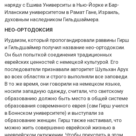
наряду с Ешива Университы в Нью-Йорке и Бар-
Иланским университетом в Рамат Гане, Израиль,
духовным наследником Гильдшаймера.
НЕО-ОРТОДОКСИЯ
Иудаизм, который пропогандировали раввины Гирш
и Гильдшаймер получил название нео-ортодоксии.
Он был попыткой соединения традиционных
еврейских ценностей с немецкой культурой. Его
последователи признавали авторитет Шульхан Арух
во всех областях и строго выполняли все заповеди.
В то же время, они говорили на немецком языке,
носили западную одежду, считали, что светскому
образованию должно быть место в общей системе
образования современного еврея (сам Гирш учился
в Боннском университете) и выступали за
образование женщин. Гирш также настаивал, что
можно жить совершенно еврейской жизнью в
нееврейском окружении. Чтобы преуспеть в этом,