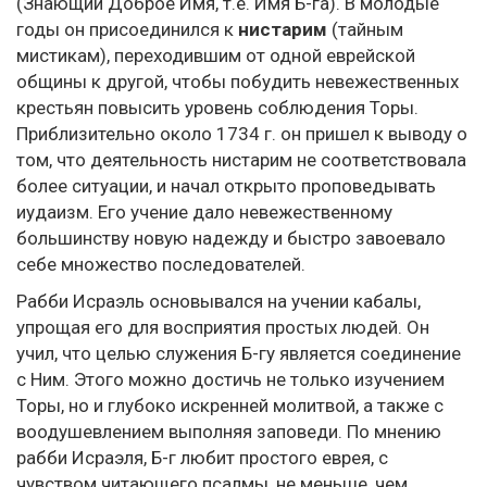
(Знающий Доброе Имя, т.е. Имя Б-га). В молодые
годы он присоединился к
нистарим
(тайным
мистикам), переходившим от одной еврейской
общины к другой, чтобы побудить невежественных
крестьян повысить уровень соблюдения Торы.
Приблизительно около 1734 г. он пришел к выводу о
том, что деятельность нистарим не соответствовала
более ситуации, и начал открыто проповедывать
иудаизм. Его учение дало невежественному
большинству новую надежду и быстро завоевало
себе множество последователей.
Рабби Исраэль основывался на учении кабалы,
упрощая его для восприятия простых людей. Он
учил, что целью служения Б-гу является соединение
с Ним. Этого можно достичь не только изучением
Торы, но и глубоко искренней молитвой, а также с
воодушевлением выполняя заповеди. По мнению
рабби Исраэля, Б-г любит простого еврея, с
чувством читающего псалмы, не меньше, чем