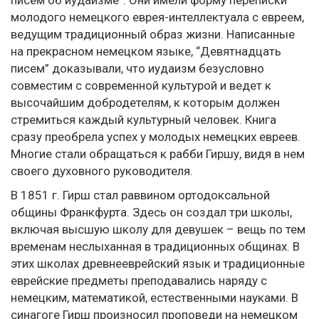
писем об иудаизме”. Они имели форму переписки
молодого немецкого еврея-интеллектуала с евреем,
ведущим традиционный образ жизни. Написанные
на прекрасном немецком языке, “Девятнадцать
писем” доказывали, что иудаизм безусловно
совместим с современной культурой и ведет к
высочайшим добродетелям, к которым должен
стремиться каждый культурный человек. Книга
сразу преобрела успех у молодых немецких евреев.
Многие стали обращаться к рабби Гиршу, видя в нем
своего духовного руководителя.
В 1851 г. Гирш стал раввином ортодоксальной
общины Франкфурта. Здесь он создал три школы,
включая высшую школу для девушек – вещь по тем
временам неслыханная в традиционных общинах. В
этих школах древнееврейский язык и традиционные
еврейские предметы преподавались наряду с
немецким, математикой, естественными науками. В
синагоге Гирш произносил проповеди на немецком