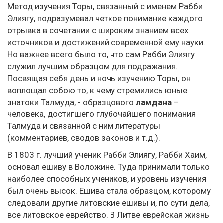
Метод изучения Торы, связанный с именем Рабби
Элиягу, подразумевал четкое понимание каждого
отрывка в сочетании с широким знанием всех
источников и достижений современной ему науки.
Но важнее всего было то, что сам Рабби Элиягу
служил лучшим образцом для подражания.
Посвящая себя день и ночь изучению Торы, он
воплощал собою то, к чему стремились юные
знатоки Талмуда, - образцового
ламдана
–
человека, достигшего глубочайшего понимания
Талмуда и связанной с ним литературы
(комментариев, сводов законов и т.д.).
В 1803 г. лучший ученик Рабби Элиягу, Рабби Хаим,
основал ешиву в Воложине. Туда принимали только
наиболее способных учеников, и уровень изучения
был очень высок. Ешива стала образцом, которому
следовали другие литовские ешивы и, по сути дела,
все литовское еврейство. В Литве еврейская жизнь