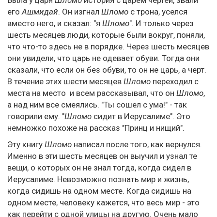
Была у царя
Шломо
история с царем чертей, звали
его
Ашмидай
. Он изгнал
Шломо
с трона, уселся
вместо него, и сказал: "я
Шломо
". И только через
шесть месяцев люди, которые были вокруг, поняли,
что что-то здесь не в порядке. Через шесть месяцев
они увидели, что царь не одевает обуви. Тогда они
сказали, что если он без обуви, то он не царь, а черт.
В течение этих шести месяцев
Шломо
переходил с
места на место и всем рассказывал, что он
Шломо
,
а над ним все смеялись. "Ты сошел с ума!" - так
говорили ему. "
Шломо
сидит в Иерусалиме". Это
немножко похоже на рассказ "Принц и нищий".
Эту книгу
Шломо
написал после того, как вернулся.
Именно в эти шесть месяцев он выучил и узнал те
вещи, о которых он не знал тогда, когда сидел в
Иерусалиме. Невозможно познать мир и жизнь,
когда сидишь на одном месте. Когда сидишь на
одном месте, человеку кажется, что весь мир - это
как перейти с одной улицы на другую. Очень мало