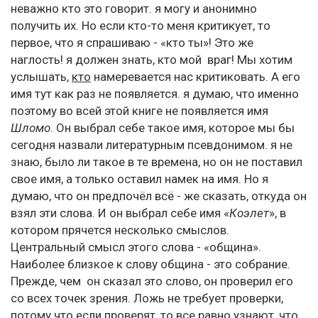
неважно кто это говорит. я могу и анонимно
получить их. Но если кто-то меня критикует, то
первое, что я спрашиваю - «кто ты»! Это же
наглость! я должен знать, кто мой враг! Мы хотим
услышать,
кто
намеревается нас критиковать. А его
имя тут как раз не появляется. я думаю, что именно
поэтому во всей этой книге не появляется имя
Шломо
. Он выбрал себе такое имя, которое мы бы
сегодня назвали литературным псевдонимом. я не
знаю, было ли такое в те времена, но он не поставил
свое имя, а только оставил намек на имя. Но я
думаю, что он предпочёл всё - же сказать, откуда он
взял эти слова. И он выбрал себе имя «
Коэлет
», в
котором прячется несколько смыслов.
Центральный смысл этого слова - «община».
Наиболее близкое к слову община - это собрание.
Прежде, чем он сказал это слово, он проверил его
со всех точек зрения. Ложь не требует проверки,
потому что если проверят, то все равно узнают, что