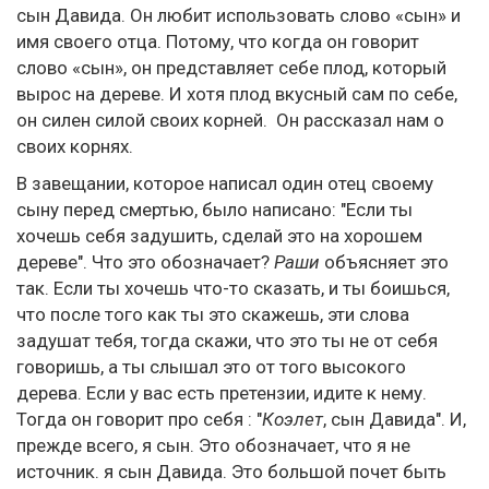
сын Давида. Он любит использовать слово «сын» и
имя своего отца. Потому, что когда он говорит
слово «сын», он представляет себе плод, который
вырос на дереве. И хотя плод вкусный сам по себе,
он силен силой своих корней. Он рассказал нам о
своих корнях.
В завещании, которое написал один отец своему
сыну перед смертью, было написано: "Если ты
хочешь себя задушить, сделай это на хорошем
дереве". Что это обозначает?
Раши
объясняет это
так. Если ты хочешь что-то сказать, и ты боишься,
что после того как ты это скажешь, эти слова
задушат тебя, тогда скажи, что это ты не от себя
говоришь, а ты слышал это от того высокого
дерева. Если у вас есть претензии, идите к нему.
Тогда он говорит про себя : "
Коэлет
, сын Давида". И,
прежде всего, я сын. Это обозначает, что я не
источник. я сын Давида. Это большой почет быть