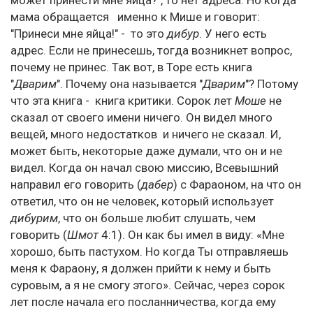
может принести мне яйца?", то нет адреса. Но когда
мама обращается именно к Мише и говорит:
"Принеси мне яйца!" - то это
дибур
. У него есть
адрес. Если не принесешь, тогда возникнет вопрос,
почему не принес. Так вот, в Торе есть книга
"
Дварим
". Почему она называется "
Дварим
"? Потому
что эта книга - книга критики. Сорок лет
Моше
не
сказал от своего имени ничего. Он видел много
вещей, много недостатков и ничего не сказал. И,
может быть, некоторые даже думали, что он и не
видел. Когда он начал свою миссию, Всевышний
направил его говорить (
дабер
) с Фараоном, на что он
ответил, что он не человек, который использует
дибурим
, что он больше любит слушать, чем
говорить (
Шмот
4:1). Он как бы имел в виду: «Мне
хорошо, быть пастухом. Но когда Ты отправляешь
меня к Фараону, я должен прийти к нему и быть
суровым, а я не смогу этого». Сейчас, через сорок
лет после начала его посланничества, когда ему