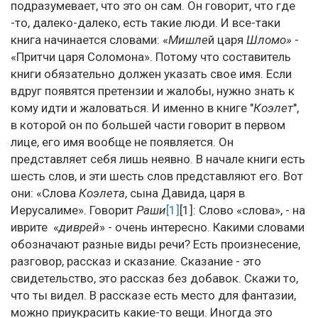
подразумевает, что это он сам. Он говорит, что где
-то, далеко-далеко, есть такие люди. И все-таки
книга начинается словами: «
Мишле
й царя
Шломо»
-
«Притчи царя Соломона». Потому что составитель
книги обязательно должен указать свое имя. Если
вдруг появятся претензии и жалобы, нужно знать к
кому идти и жаловаться. И именно в книге "
Коэлет
",
в которой он по большей части говорит в первом
лице, его имя вообще не появляется. Он
представляет себя лишь неявно. В начале книги есть
шесть слов, и эти шесть слов представляют его. Вот
они: «Слова
Коэлета
, сына Давида, царя в
Иерусалиме». Говорит
Раши
[1]
[1]: Слово «слова», - на
иврите «
диврей
» - очень интересно. Какими словами
обозначают разные виды речи? Есть произнесение,
разговор, рассказ и сказание. Сказание - это
свидетельство, это рассказ без добавок. Скажи то,
что ты видел. В рассказе есть место для фантазии,
можно приукрасить какие-то вещи. Иногда это