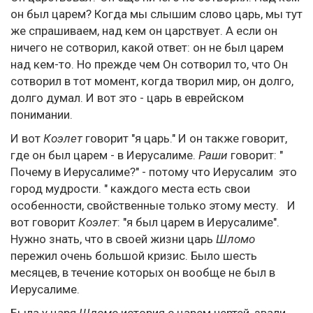
он был царем? Когда мы слышим слово царь, мы тут
же спрашиваем, над кем он царствует. А если он
ничего не сотворил, какой ответ: он не был царем
над кем-то. Но прежде чем Он сотворил то, что Он
сотворил в тот момент, когда творил мир, он долго,
долго думал. И вот это - царь в еврейском
понимании.
И вот
Коэлет
говорит "я царь." И он также говорит,
где он был царем - в Иерусалиме.
Раши
говорит: "
Почему в Иерусалиме?" - потому что Иерусалим это
город мудрости. " каждого места есть свои
особенности, свойственные только этому месту. И
вот говорит
Коэлет
: "я был царем в Иерусалиме".
Нужно знать, что в своей жизни царь
Шломо
пережил очень большой кризис. Было шесть
месяцев, в течение которых он вообще не был в
Иерусалиме.