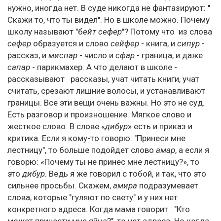
нужно, иногда нет. В суде никогда не фантазируют: "
Скажи то, что ты видел". Но в школе можно. Почему
школу называют "б
ейт сефер
"? Потому что из слова
сефер
образуется и слово
сейфер
- книга, и
сипур
-
рассказ, и
миспар
- число и
сфар
- граница, и даже
сапар
- парикмахер. А что делают в школе -
рассказывают рассказы, учат читать книги, учат
считать, срезают лишние волосы, и устанавливают
границы. Все эти вещи очень важны. Но это не суд.
Есть разговор и произношение. Мягкое слово и
жесткое слово. В слове «
дибур
» есть и приказ и
критика. Если я кому-то говорю: "Принеси мне
лестницу", то больше подойдет слово
амар
, а если я
говорю: «Почему ты не принес мне лестницу?», то
это
дибур
. Ведь я же говорил с тобой, и так, что это
сильнее просьбы. Скажем,
амира
подразумевает
слова, которые "гуляют по свету" и у них нет
конкретного адреса. Когда мама говорит : "Кто