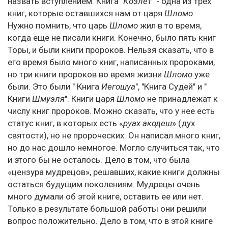
назвать вступлением. Книга "
Коэлет
" - одна из трех
книг, которые оставшихся нам от царя
Шломо
.
Нужно помнить, что царь
Шломо
жил в то время,
когда еще не писали книги. Конечно, было пять книг
Торы, и были книги пророков. Нельзя сказать, что в
его время было много книг, написанных пророками,
но три книги пророков во время жизни
Шломо
уже
были. Это были " Книга
Иегошуа
", "Книга Судей" и "
Книги
Шмуэля
". Книги царя
Шломо
не принадлежат к
числу книг пророков. Можно сказать, что у нее есть
статус книг, в которых есть «
руах акодеш
» (дух
святости), но не пророческих. Он написал много книг,
но до нас дошло немногое. Могло случиться так, что
и этого бы не осталось. Дело в том, что была
«цензура мудрецов», решавших, какие книги должны
остаться будущим поколениям. Мудрецы очень
много думали об этой книге, оставить ее или нет.
Только в результате большой работы они решили
вопрос положительно. Дело в том, что в этой книге