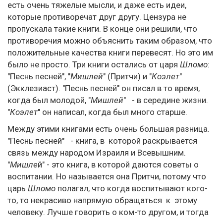
есть очень тяжелые мысли, и даже есть идеи,
которые противоречат друг другу. Цензура не
пропускала такие книги. В конце они решили, что
противоречия можно объяснить таким образом, что
положительные качества книги перевесят. Но это им
было не просто. Три книги остались от царя
Шломо
:
"Песнь песней", "
Мишлей
" (Притчи) и "
Коэлет
"
(Экклезиаст). "Песнь песней" он писал в то время,
когда был молодой, "
Мишлей
" - в середине жизни.
"
Коэлет
" он написал, когда был много старше.
Между этими книгами есть очень большая разница.
"Песнь песней" - книга, в которой раскрывается
связь между народом Израиля и Всевышним.
"
Мишле
й" - это книга, в которой даются советы о
воспитании. Но называется она Притчи, потому что
царь
Шломо
полагал, что когда воспитывают кого-
то, то некрасиво напрямую обращаться к этому
человеку. Лучше говорить о ком-то другом, и тогда