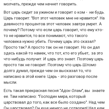
молчать, прежде чем начнет говорить.
Вот царь сидит за ужином и говорит о ком - ни будь.
Царь говорит: "Вот этот человек мне не нравится". На
девяносто процентов этот человек завтра умрет. А
почему? Потому что если царь говорит, что ему кто-
то не нравится, то все понимают, что такого
человека нужно убить. Почему царь это сказал?
Просто так? А просто так он не говорит. Но он дал
здесь какой-то намек, что тот, кто его убьет, за это
что-нибудь получит. И царь это знает. Поэтому царь
просто так не говорит. Поэтому что царь
Шломо
долго думал, прежде чем он высказал то, что
написано в этой книге. Царь - это разговор после
мысли.
Есть такая прекрасная песня "
Адон Олам
", вы знаете
ее. Там написано: "Господин мира, который
царствовал до того, как все было создано". Над чем
Он царствовал? Он еще ничего не сотворил! Над кем