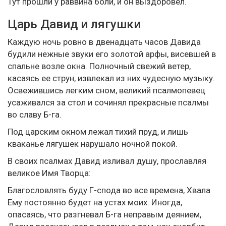
Тут прошли у раввина боли, и он выздоровел.
Царь Давид и лягушки
Каждую ночь ровно в двенадцать часов Давида
будили нежные звуки его золотой арфы, висевшей в
спальне возле окна. Полночный свежий ветер,
касаясь ее струн, извлекал из них чудесную музыку.
Освежившись легким сном, великий псалмопевец
усаживался за стол и сочинял прекрасные псалмы
во славу Б-га.
Под царским окном лежал тихий пруд, и лишь
кваканье лягушек нарушало ночной покой.
В своих псалмах Давид изливал душу, прославляя
великое Имя Творца:
Благословлять буду Г-спода во все времена, Хвала
Ему постоянно будет на устах моих. Иногда,
опасаясь, что разгневал Б-га неправым деянием,