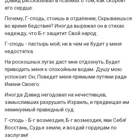
Давид рассказывал в псалмах о том, как скорбит
его сердце:
Почему, Г-сподь, стоишь в отдалении, Скрываешься
во время бедствия? Иногда выражал он в стихах
надежду, что Б-г защитит Свой народ:
Г-сподь - пастырь мой; ни в чем не будет у меня
недостатка.
На роскошных лугах даст мне отдохнуть, Будет
приводить меня к спокойным водам. Душу мою
успокоит Он; Поведет меня прямыми путями ради
Имени Своего.
Иногда Давид негодовал на нечестивцев,
замысливших разрушить Израиль, и предвещал им
неминуемый праведный суд:
Г-сподь - Б-г возмездия, Б-г возмездия, яви Себя!
Восстань, Судья земли, и воздай гордецам по
заслугам!