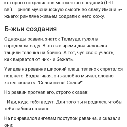
которого сохранилось множество преданий (I -II
вв.). Принял мученическую смерть во славу Имени Б-
жьего: римляне живьем содрали с него кожу.
Б-жьи создания
Однажды раввин, знаток Талмуда, гулял в
городском саду. В это же время два человека
тащили теленка на бойню. А тот, чуя свою участь,
как вырвется от них - и бежать.
Увидев на раввине широкий плащ, теленок спрятался
под него. Вздрагивая, он жалобно мычал, словно
хотел сказать: "Спаси меня! Спаси!"
Но раввин прогнал его, строго сказав:
- Иди, куда тебя ведут. Для того ты и родился, чтобы
тебя забили на мясо.
Не понравился ангелам поступок раввина, и сказали
они: