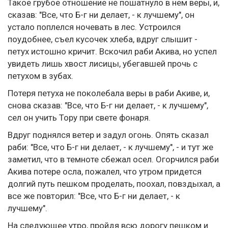
Такое грубое отношение не пошатнуло в нем веры, и,
сказав: "Все, что Б-г ни делает, - к лучшему", он
устало поплелся ночевать в лес. Устроился
поудобнее, съел кусочек хлеба, вдруг слышит -
петух истошно кричит. Вскочил раби Акива, но успел
увидеть лишь хвост лисицы, убегавшей прочь с
петухом в зубах.
Потеря петуха не поколебала веры в раби Акиве, и,
снова сказав: "Все, что Б-г ни делает, - к лучшему",
сел он учить Тору при свете фонаря.
Вдруг поднялся ветер и задул огонь. Опять сказал
раби: "Все, что Б-г ни делает, - к лучшему", - и тут же
заметил, что в темноте сбежал осел. Огорчился раби
Акива потере осла, пожалел, что утром придется
долгий путь пешком проделать, поохал, повздыхал, а
все же повторил: "Все, что Б-г ни делает, - к
лучшему".
На следующее утро, пройдя всю дорогу пешком и