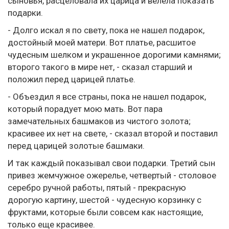
сыновья, расцеловала их царица и велела показать
подарки.
- Долго искал я по свету, пока не нашел подарок,
достойный моей матери. Вот платье, расшитое
чудесным шелком и украшенное дорогими камнями;
второго такого в мире нет, - сказал старший и
положил перед царицей платье.
- Объездил я все страны, пока не нашел подарок,
который порадует мою мать. Вот пара
замечательных башмаков из чистого золота;
красивее их нет на свете, - сказал второй и поставил
перед царицей золотые башмаки.
И так каждый показывал свои подарки. Третий сын
привез жемчужное ожерелье, четвертый - столовое
серебро ручной работы, пятый - прекрасную
дорогую картину, шестой - чудесную корзинку с
фруктами, которые были совсем как настоящие,
только еще красивее.