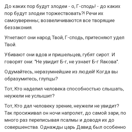
До каких пор будут злодеи - о, Г-сподь! - до каких
пор будут злодеи торжествовать?! Речи их
самоуверенны; возвеличиваются все творящие
беззакония.
Угнетают они народ Твой, Г-сподь, притесняют удел
Твой.
Убивают они вдов и пришельцев, губят сирот. И
говорят они: "Не увидит Б-г, не узнает Б-г Яакова".
Одумайтесь, неразумнейшие из людей! Когда вы
образумитесь, глупцы?
Тот, Кто наделил человека способностью слышать,
неужели не услышит?
Тот, Кто дал человеку зрение, неужели не увидит?
Так просиживал он ночи напролет, до самой зари, по
много раз переписывая псалмы и доводя их до
совершенства. Однажды царь Давид был особенно