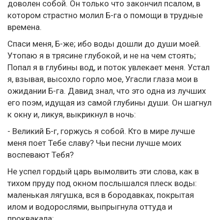
доволен собой. Он только что закончил псалом, в
котором страстно молил Б-га о помощи в трудные
времена.
Спаси меня, Б-же; ибо воды дошли до души моей.
Утопаю я в трясине глубокой, и не на чем стоять;
Попал я в глубины вод, и поток увлекает меня. Устал
я, взывая, высохло горло мое, Угасли глаза мои в
ожидании Б-га. Давид знал, что это одна из лучших
его поэм, идущая из самой глубины души. Он шагнул
к окну и, ликуя, выкрикнул в ночь:
- Великий Б-г, горжусь я собой. Кто в мире лучше
меня поет Тебе славу? Чьи песни лучше моих
воспевают Тебя?
Не успел гордый царь вымолвить эти слова, как в
тихом пруду под окном послышался плеск воды:
маленькая лягушка, вся в бородавках, покрытая
илом и водорослями, выпрыгнула оттуда и
проквакала: