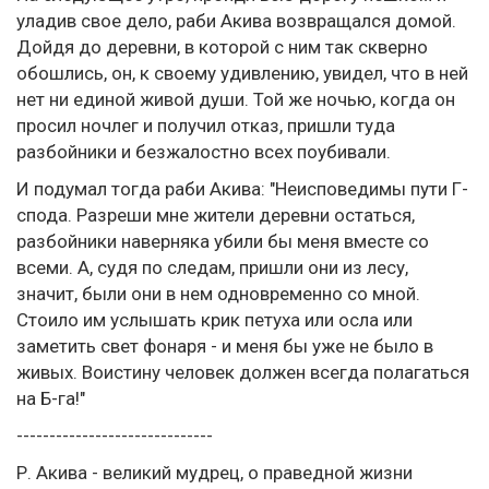
уладив свое дело, раби Акива возвращался домой.
Дойдя до деревни, в которой с ним так скверно
обошлись, он, к своему удивлению, увидел, что в ней
нет ни единой живой души. Той же ночью, когда он
просил ночлег и получил отказ, пришли туда
разбойники и безжалостно всех поубивали.
И подумал тогда раби Акива: "Неисповедимы пути Г-
спода. Разреши мне жители деревни остаться,
разбойники наверняка убили бы меня вместе со
всеми. А, судя по следам, пришли они из лесу,
значит, были они в нем одновременно со мной.
Стоило им услышать крик петуха или осла или
заметить свет фонаря - и меня бы уже не было в
живых. Воистину человек должен всегда полагаться
на Б-га!"
------------------------------
Р. Акива - великий мудрец, о праведной жизни