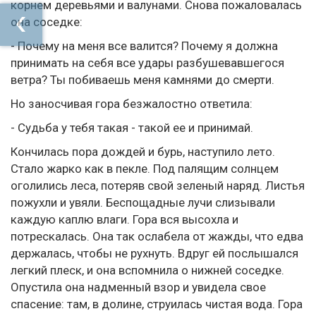
корнем деревьями и валунами. Снова пожаловалась
она соседке:
- Почему на меня все валится? Почему я должна
принимать на себя все удары разбушевавшегося
ветра? Ты побиваешь меня камнями до смерти.
Но заносчивая гора безжалостно ответила:
- Судьба у тебя такая - такой ее и принимай.
Кончилась пора дождей и бурь, наступило лето.
Стало жарко как в пекле. Под палящим солнцем
оголились леса, потеряв свой зеленый наряд. Листья
пожухли и увяли. Беспощадные лучи слизывали
каждую каплю влаги. Гора вся высохла и
потрескалась. Она так ослабела от жажды, что едва
держалась, чтобы не рухнуть. Вдруг ей послышался
легкий плеск, и она вспомнила о нижней соседке.
Опустила она надменный взор и увидела свое
спасение: там, в долине, струилась чистая вода. Гора