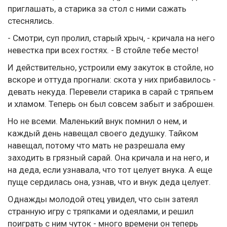
приглашать, а старика за стол с ними сажать
стеснялись.
- Смотри, суп пролил, старый хрыч, - кричала на него
невестка при всех гостях. - В стойле тебе место!
И действительно, устроили ему закуток в стойле, но
вскоре и оттуда прогнали: скота у них прибавилось -
девать некуда. Перевели старика в сарай с тряпьем
и хламом. Теперь он был совсем забыт и заброшен.
Но не всеми. Маленький внук помнил о нем, и
каждый день навещал своего дедушку. Тайком
навещал, потому что мать не разрешала ему
заходить в грязный сарай. Она кричала и на него, и
на деда, если узнавала, что тот целует внука. А еще
пуще сердилась она, узнав, что и внук деда целует.
Однажды молодой отец увидел, что сын затеял
странную игру с тряпками и одеялами, и решил
поиграть с ним чуток - много времени он теперь