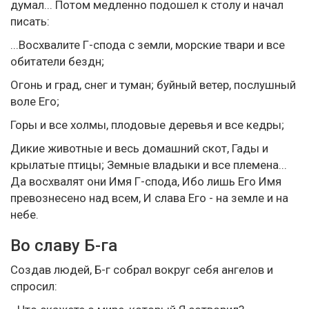
думал... Потом медленно подошел к столу и начал
писать:
...Восхвалите Г-спода с земли, морские твари и все
обитатели бездн;
Огонь и град, снег и туман; буйный ветер, послушный
воле Его;
Горы и все холмы, плодовые деревья и все кедры;
Дикие животные и весь домашний скот, Гады и
крылатые птицы; Земные владыки и все племена...
Да восхвалят они Имя Г-спода, Ибо лишь Его Имя
превознесено над всем, И слава Его - на земле и на
небе.
Во славу Б-га
Создав людей, Б-г собрал вокруг себя ангелов и
спросил: