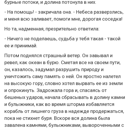
бурные потоки, и долина потонула в них.
- На помощь! - закричала она. - Небеса разверзлись,
и меня всю заливает, помоги мне, дорогая соседка!
Но та, надменная, презрительно ответила:
- Ничего не поделаешь, судьба у тебя такая - такой
ее и принимай.
Потом поднялся страшный ветер. Он завывал и
ревел, как океан в бурю. Сметая все на своем пути,
он, казалось, задумал разрушить природу и
уничтожить саму память о ней. Он яростно налетел
на высокую гору, словно хотел вырвать ее из земли
и опрокинуть. Задрожала гора и, спасаясь от
бешеных ударов, начала сбрасывать в долину камни
и булыжники, как во время шторма избавляется
корабль от лишнего груза в надежде продержаться,
пока не стихнет буря. Вскоре вся долина была
завалена камнями, булыжниками, вывороченными с