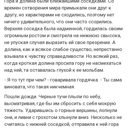
Гора и долина были ближайшими соседками. Со
времен сотворения мира примыкали они друг к
другу, но характерами не сходились, поэтому нет
ничего удивительного, что они часто ссорились.
Верхняя соседка была надменной, гордилась своим
огромным ростом и смотрела на нижнюю свысока,
не упуская случая выразить ей свое презрение. А
долина, как и всякое слабое существо, непрестанно
взывала к чувству справедливости. Но всякий раз,
когда кроткая долина просила гору не насмехаться
над ней, та оставалась глухой к ее мольбам.
- Я-то тут при чем? - говаривала гордячка. - Ты сама
виновата, что такая никчемная.
Пошли дожди. Черные тучи плыли по небу,
высматривая, где бы им сбросить с себя мокрую
тяжесть. Ударившись о горные вершины, лопнули
они, и ливни с грохотом хлынули вниз. Нисколько не
считаясь с нижней соседкой, отправила к ней гора