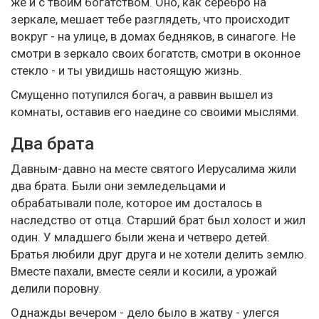
же и с твоим богатством. Оно, как серебро на
зеркале, мешает тебе разглядеть, что происходит
вокруг - на улице, в домах бедняков, в синагоге. Не
смотри в зеркало своих богатств, смотри в оконное
стекло - и ты увидишь настоящую жизнь.
Смущенно потупился богач, а раввин вышел из
комнаты, оставив его наедине со своими мыслями.
Два брата
Давным-давно на месте святого Иерусалима жили
два брата. Были они земледельцами и
обрабатывали поле, которое им досталось в
наследство от отца. Старший брат был холост и жил
один. У младшего были жена и четверо детей.
Братья любили друг друга и не хотели делить землю.
Вместе пахали, вместе сеяли и косили, а урожай
делили поровну.
Однажды вечером - дело было в жатву - улегся