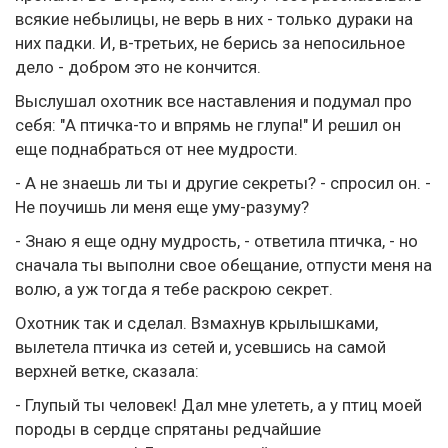
всякие небылицы, не верь в них - только дураки на
них падки. И, в-третьих, не берись за непосильное
дело - добром это не кончится.
Выслушал охотник все наставления и подумал про
себя: "А птичка-то и впрямь не глупа!" И решил он
еще поднабраться от нее мудрости.
- А не знаешь ли ты и другие секреты? - спросил он. -
Не поучишь ли меня еще уму-разуму?
- Знаю я еще одну мудрость, - ответила птичка, - но
сначала ты выполни свое обещание, отпусти меня на
волю, а уж тогда я тебе раскрою секрет.
Охотник так и сделал. Взмахнув крылышками,
вылетела птичка из сетей и, усевшись на самой
верхней ветке, сказала:
- Глупый ты человек! Дал мне улететь, а у птиц моей
породы в сердце спрятаны редчайшие