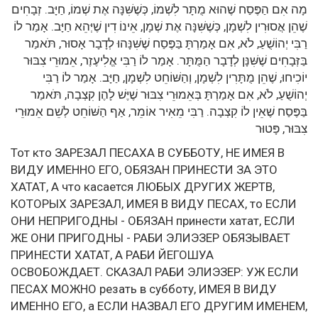
מָה אִם הַפֶּסַח שֶׁהוּא מֻתָּר לִשְׁמוֹ, כְּשֶׁשִּׁנָּה אֶת שְׁמוֹ, חַיָּב. זְבָחִים
שֶׁהֵן אֲסוּרִין לִשְׁמָן, כְּשֶׁשִּׁנָּה אֶת שְׁמָן, אֵינוֹ דִין שֶׁיְּהֵא חַיָּב. אָמַר לוֹ
רַבִּי יְהוֹשֻׁעַ, לֹא, אִם אָמַרְתָּ בַּפֶּסַח שֶׁשִּׁנָּהוּ לְדָבָר אָסוּר, תֹּאמַר
בַּזְּבָחִים שֶׁשִּׁנָּן לְדָבָר הַמֻּתָּר. אָמַר לוֹ רַבִּי אֱלִיעֶזֶר, אֵמוּרֵי צִבּוּר
יוֹכִיחוּ, שֶׁהֵן מֻתָּרִין לִשְׁמָן, וְהַשּׁוֹחֵט לִשְׁמָן, חַיָּב. אָמַר לוֹ רַבִּי
יְהוֹשֻׁעַ, לֹא, אִם אָמַרְתָּ בְּאֵמוּרֵי צִבּוּר שֶׁיֶּשׁ לָהֶן קִצְבָה, תֹּאמַר
בַּפֶּסַח שֶׁאֵין לוֹ קִצְבָה. רַבִּי מֵאִיר אוֹמֵר, אַף הַשּׁוֹחֵט לְשֵׁם אֵמוּרֵי
צִבּוּר, פָּטוּר
Тот кто ЗАРЕЗАЛ ПЕСАХА В СУББОТУ, НЕ ИМЕЯ В
ВИДУ ИМЕННО ЕГО, ОБЯЗАН ПРИНЕСТИ ЗА ЭТО
ХАТАТ, А что касается ЛЮБЫХ ДРУГИХ ЖЕРТВ,
КОТОРЫХ ЗАРЕЗАЛ, ИМЕЯ В ВИДУ ПЕСАХ, то ЕСЛИ
ОНИ НЕПРИГОДНЫ - ОБЯЗАН принести хатат, ЕСЛИ
ЖЕ ОНИ ПРИГОДНЫ - РАБИ ЭЛИЭЗЕР ОБЯЗЫВАЕТ
ПРИНЕСТИ ХАТАТ, А РАБИ ЙЕГОШУА
ОСВОБОЖДАЕТ. СКАЗАЛ РАБИ ЭЛИЭЗЕР: УЖ ЕСЛИ
ПЕСАХ МОЖНО резать в субботу, ИМЕЯ В ВИДУ
ИМЕННО ЕГО, а ЕСЛИ НАЗВАЛ ЕГО ДРУГИМ ИМЕНЕМ,