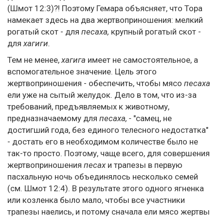
(Шмот 12:3)?! Поэтому Гемара объясняет, что Тора
намекает здесь на два жертвоприношения: мелкий
рогатый скот - для
песаха,
крупный рогатый скот -
для
хагиги.
Тем не менее,
хагига
имеет не самостоятельное, а
вспомогательное значение. Цель этого
жертвоприношения - обеспечить, чтобы мясо
песаха
ели уже на сытый желудок. Дело в том, что из-за
требований, предъявляемых к животному,
предназначаемому для
песаха, -
"самец, не
достигший года, без единого телесного недостатка"
- достать его в необходимом количестве было не
так-то просто. Поэтому, чаще всего, для совершения
жертвоприношения
песах
и трапезы в первую
пасхальную ночь объединялось несколько семей
(см. Шмот 12:4). В результате этого одного ягненка
или козленка было мало, чтобы все участники
трапезы наелись, и потому сначала ели мясо жертвы