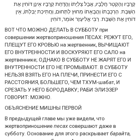
קְרָבָיו וְהֶקְטֵר חֲלָבָיו, אֲבָל צְלִיָּתוֹ וַהֲדָחַת קְרָבָיו אֵינָן דּוֹחִין אֶת
הַשַּׁבָּת. הַרְכָּבָתוֹ וַהֲבָאָתוֹ מִחוּץ לַתְּחוּם, וַחֲתִיכַת יַבַּלְתּוֹ, אֵין
דּוֹחִין אֶת הַשַּׁבָּת. רַבִּי אֱלִיעֶזֶר אוֹמֵר, דּוֹחִין
ВОТ ЧТО МОЖНО ДЕЛАТЬ В СУББОТУ при
совершении жертвоприношения ПЕСАХ: РЕЖУТ ЕГО,
ПЛЕЩУТ ЕГО КРОВЬЮ на жертвенник, ВЫЧИЩАЮТ
ЕГО ВНУТРЕННОСТИ И ВОСКУРЯЮТ ЕГО САЛО на
жертвеннике; ОДНАКО В СУББОТУ НЕ ЖАРЯТ ЕГО И
ВНУТРЕННОСТИ ЕГО НЕ ПРОМЫВАЮТ. В СУББОТУ
НЕЛЬЗЯ ВЗЯТЬ ЕГО НА ПЛЕЧИ, ПРИНЕСТИ ЕГО С
РАССТОЯНИЯ, БОЛЬШЕГО, ЧЕМ ТХУМ-шабат, И
СРЕЗАТЬ У НЕГО БОРОДАВКУ; РАБИ ЭЛИЭЗЕР
ГОВОРИТ: МОЖНО.
ОБЪЯСНЕНИЕ МИШНЫ ПЕРВОЙ
В предыдущей главе мы уже видели, что
жертвоприношение
песах
совершают даже в
субботу. Основание для этого раскрывает
барайта,