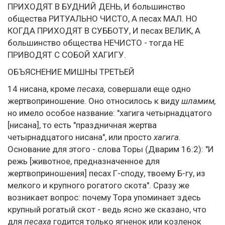
ПРИХОДЯТ В БУДНИЙ ДЕНЬ, И большинство
общества РИТУАЛЬНО ЧИСТО, А песах МАЛ. НО
КОГДА ПРИХОДЯТ В СУББОТУ, И песах ВЕЛИК, А
большинство общества НЕЧИСТО - тогда НЕ
ПРИВОДЯТ С СОБОЙ ХАГИГУ.
ОБЪЯСНЕНИЕ МИШНЫ ТРЕТЬЕЙ
14 нисана, кроме
песаха,
совершали еще одно
жертвоприношение. Оно относилось к виду
шламим,
но имело особое название: "хагига четырнадцатого
[нисана], то есть "праздничная жертва
четырнадцатого нисана", или просто
хагига.
Основание для этого - слова Торы (Дварим 16:2): "И
режь [животное, предназначенное для
жертвоприношения] песах Г-споду, твоему Б-гу, из
мелкого и крупного рогатого скота". Сразу же
возникает вопрос: почему Тора упоминает здесь
крупный рогатый скот - ведь ясно же сказано, что
для
песаха
годится только ягненок или козленок