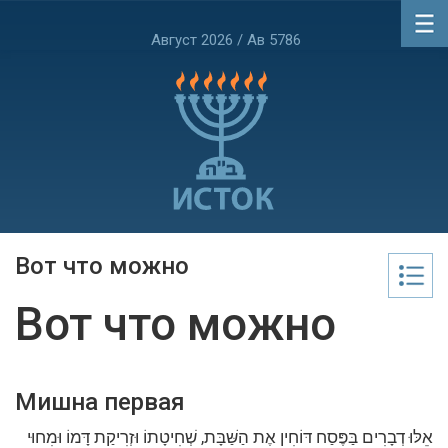
Август 2026 / Ав 5786
Вот что можно
Вот что можно
Мишна первая
אֵלּוּ דְבָרִים בַּפֶּסַח דּוֹחִין אֶת הַשַּׁבָּת, שְׁחִיטָתוֹ וּזְרִיקַת דָּמוֹ וּמִחוּי