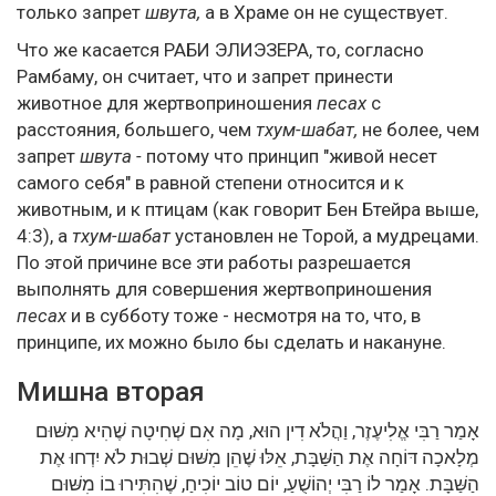
только запрет
швута,
а в Храме он не существует.
Что же касается РАБИ ЭЛИЭЗЕРА, то, согласно
Рамбаму, он считает, что и запрет принести
животное для жертвоприношения
песах
с
расстояния, большего, чем
тхум-шабат,
не более, чем
запрет
швута -
потому что принцип "живой несет
самого себя" в равной степени относится и к
животным, и к птицам (как говорит Бен Бтейра выше,
4:3), а
тхум-шабат
установлен не Торой, а мудрецами.
По этой причине все эти работы разрешается
выполнять для совершения жертвоприношения
песах
и в субботу тоже - несмотря на то, что, в
принципе, их можно было бы сделать и накануне.
Мишна вторая
אָמַר רַבִּי אֱלִיעֶזֶר, וַהֲלֹא דִין הוּא, מָה אִם שְׁחִיטָה שֶׁהִיא מִשּׁוּם
מְלָאכָה דּוֹחָה אֶת הַשַּׁבָּת, אֵלּוּ שֶׁהֵן מִשּׁוּם שְׁבוּת לֹא יִדְחוּ אֶת
הַשַּׁבָּת. אָמַר לוֹ רַבִּי יְהוֹשֻׁעַ, יוֹם טוֹב יוֹכִיחַ, שֶׁהִתִּירוּ בוֹ מִשּׁוּם