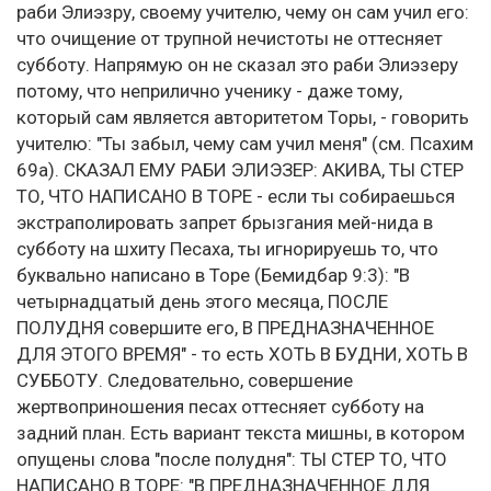
раби Элиэзру, своему учителю, чему он сам учил его:
что очищение от трупной нечистоты не оттесняет
субботу. Напрямую он не сказал это раби Элиэзеру
потому, что неприлично ученику - даже тому,
который сам является авторитетом Торы, - говорить
учителю: "Ты забыл, чему сам учил меня" (см. Псахим
69а). СКАЗАЛ ЕМУ РАБИ ЭЛИЭЗЕР: АКИВА, ТЫ СТЕР
ТО, ЧТО НАПИСАНО В ТОРЕ - если ты собираешься
экстраполировать запрет брызгания мей-нида в
субботу на шхиту Песаха, ты игнорируешь то, что
буквально написано в Торе (Бемидбар 9:3): "В
четырнадцатый день этого месяца, ПОСЛЕ
ПОЛУДНЯ совершите его, В ПРЕДНАЗНАЧЕННОЕ
ДЛЯ ЭТОГО ВРЕМЯ" - то есть ХОТЬ В БУДНИ, ХОТЬ В
СУББОТУ. Следовательно, совершение
жертвоприношения песах оттесняет субботу на
задний план. Есть вариант текста мишны, в котором
опущены слова "после полудня": ТЫ СТЕР ТО, ЧТО
НАПИСАНО В ТОРЕ: "В ПРЕДНАЗНАЧЕННОЕ ДЛЯ