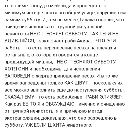
то возьмет сосуд с мей-нида и пронесет его
минимум четыре локтя по общей улице, нарушив тем
самым субботу. И, тем не менее, Галаха говорит, что
очищение человека от трупной ритуальной
нечистоты НЕ ОТТЕСНЯЕТ СУББОТУ. ТАК ТЫ И НЕ
УДИВЛЯЙСЯ, - заключает раби Акива, - ЧТО ЭТИ
работы - то есть перенесение песаха на плечах и
остальные, о которых говорится в конце
предыдущей мишны, - НЕ ОТТЕСНЯЮТ СУББОТУ -
ХОТЯ ОНИ и необходимы для исполнения
ЗАПОВЕДИ о жертвоприношении песах, И в то же
время запрещены только КАК ШВУТ - поскольку их
все можно выполнить еще до наступления субботы.
СКАЗАЛ ЕМУ - то есть раби Акиве - РАБИ ЭЛИЭЗЕР:
Как раз ЕЕ-ТО Я и ОБСУЖДАЮ - именно к очищению
от трупной нечистоты я и применяю метод
экстраполяции, доказывая, что оно разрешено в
субботу: УЖ ЕСЛИ ШХИТА животного,