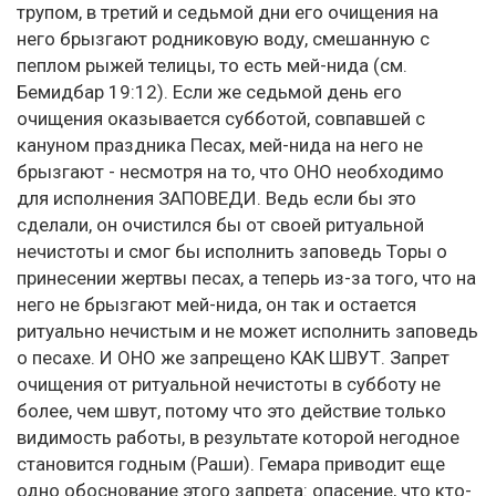
трупом, в третий и седьмой дни его очищения на
него брызгают родниковую воду, смешанную с
пеплом рыжей телицы, то есть мей-нида (см.
Бемидбар 19:12). Если же седьмой день его
очищения оказывается субботой, совпавшей с
кануном праздника Песах, мей-нида на него не
брызгают - несмотря на то, что ОНО необходимо
для исполнения ЗАПОВЕДИ. Ведь если бы это
сделали, он очистился бы от своей ритуальной
нечистоты и смог бы исполнить заповедь Торы о
принесении жертвы песах, а теперь из-за того, что на
него не брызгают мей-нида, он так и остается
ритуально нечистым и не может исполнить заповедь
о песахе. И ОНО же запрещено КАК ШВУТ. Запрет
очищения от ритуальной нечистоты в субботу не
более, чем швут, потому что это действие только
видимость работы, в результате которой негодное
становится годным (Раши). Гемара приводит еще
одно обоснование этого запрета: опасение, что кто-