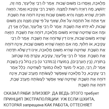
מְלָאכָה, וְאָסְרוּ בוֹ מִשּׁוּם שְׁבוּת. אָמַר לוֹ רַבִּי אֱלִיעֶזֶר, מַה זֶּה,
יְהוֹשֻׁעַ, מָה רְאָיָה רְשׁוּת לַמִּצְוָה. הֵשִׁיב רַבִּי עֲקִיבָא וְאָמַר, הַזָּאָה
תוֹכִיחַ, שֶׁהִיא מִצְוָה וְהִיא מִשּׁוּם שְׁבוּת וְאֵינָהּ דּוֹחָה אֶת הַשַּׁבָּת.
אַף אַתָּה אַל תִּתְמָהּ עַל אֵלּוּ, שֶׁאַף עַל פִּי שֶׁהֵן מִצְוָה וְהֵן מִשּׁוּם
שְׁבוּת, לֹא יִדְחוּ אֶת הַשַּׁבָּת. אָמַר לוֹ רַבִּי אֱלִיעֶזֶר, וְעָלֶיהָ אֲנִי דָן,
וּמָה אִם שְׁחִיטָה שֶׁהִיא מִשּׁוּם מְלָאכָה, דּוֹחָה אֶת הַשַּׁבָּת. הַזָּאָה
שֶׁהִיא מִשּׁוּם שְׁבוּת, אֵינוֹ דִין שֶׁדּוֹחָה אֶת הַשַּׁבָּת. אָמַר לוֹ רַבִּי
עֲקִיבָא, אוֹ חִלּוּף, מָה אִם הַזָּאָה שֶׁהִיא מִשּׁוּם שְׁבוּת, אֵינָהּ דּוֹחָה
אֶת הַשַּׁבָּת. שְׁחִיטָה שֶׁהִיא מִשּׁוּם מְלָאכָה, אֵינוֹ דִין שֶׁלֹּא תִדְחֶה
אֶת הַשַּׁבָּת. אָמַר לוֹ רַבִּי אֱלִיעֶזֶר, עֲקִיבָא, עָקַרְתָּ מַה שֶּׁכָּתוּב
בַּתּוֹרָה, (בֵּין הָעַרְבַּיִם), בְּמוֹעֲדוֹ (במדבר ט) בֵּין בַּחֹל בֵּין בַּשַּׁבָּת.
אַמַר לוֹ, רַבִּי, הָבֵא לִי מוֹעֵד לָאֵלּוּ כַּמּוֹעֵד לַשְּׁחִיטָה. כְּלָל אָמַר
רַבִּי עֲקִיבָא, כָּל מְלָאכָה שֶׁאֶפְשָׁר לַעֲשׂוֹתָהּ מֵעֶרֶב שַׁבָּת, אֵינָהּ
דּוֹחָה אֶת הַשַּׁבָּת. שְׁחִיטָה שֶׁאִי אֶפְשָׁר לַעֲשׂוֹתָהּ מֵעֶרֶב שַׁבָּת,
דּוֹחָה אֶת הַשַּׁבָּת
СКАЗАЛ РАБИ ЭЛИЭЗЕР: ДА ВЕДЬ ЭТОГО требует
ПРИНЦИП ЭКСТРАПОЛЯЦИИ: УЖ ЕСЛИ ШХИТА,
КОТОРАЯ запрещена КАК РАБОТА, ОТТЕСНЯЕТ