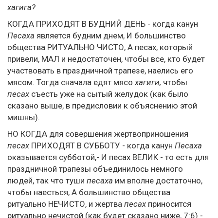
хагига?
КОГДА ПРИХОДЯТ В БУДНИЙ ДЕНЬ - когда канун
Песаха
является будним днем, И большинство
общества РИТУАЛЬНО ЧИСТО, А песах, который
привели, МАЛ и недостаточен, чтобы все, кто будет
участвовать в праздничной трапезе, наелись его
мясом. Тогда сначала едят мясо
хагиги,
чтобы
песах
съесть уже на сытый желудок (как было
сказано выше, в предисловии к объяснению этой
мишны).
НО КОГДА для совершения жертвоприношения
песах
ПРИХОДЯТ В СУББОТУ - когда канун
Песаха
оказывается субботой,- И песах ВЕЛИК - то есть для
праздничной трапезы объединилось немного
людей, так что туши
песаха
им вполне достаточно,
чтобы наесться, А большинство общества
ритуально НЕЧИСТО, и жертва
песах
приносится
ритуально нечистой (как будет сказано ниже, 7:6) -