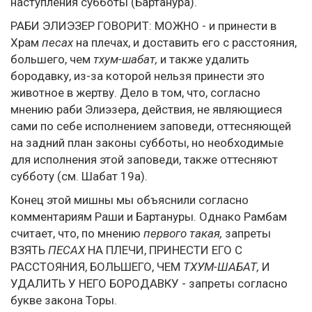
наступления субботы (Бартанура).
РАБИ ЭЛИЭЗЕР ГОВОРИТ: МОЖНО - и принести в
Храм
песах
на плечах, и доставить его с расстояния,
большего, чем
тхум-шабат,
и также удалить
бородавку, из-за которой нельзя принести это
животное в жертву. Дело в том, что, согласно
мнению раби Элиэзера, действия, не являющиеся
сами по себе исполнением заповеди, оттесняющей
на задний план законы субботы, но необходимые
для исполнения этой заповеди, также оттесняют
субботу (см. Шабат 19а).
Конец этой мишны мы объяснили согласно
комментариям Раши и Бартануры. Однако Рамбам
считает, что, по мнению
первого такая,
запреты
ВЗЯТЬ
ПЕСАХ
НА ПЛЕЧИ, ПРИНЕСТИ ЕГО С
РАССТОЯНИЯ, БОЛЬШЕГО, ЧЕМ
ТХУМ-ШАБАТ,
И
УДАЛИТЬ У НЕГО БОРОДАВКУ - запреты согласно
букве закона Торы.