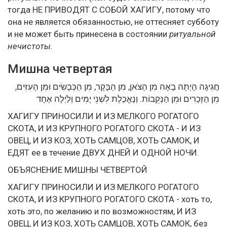
тогда НЕ ПРИВОДЯТ С СОБОЙ ХАГИГУ, потому что
она не является обязанностью, не оттесняет субботу
и не может быть принесена в состоянии
ритуальной
нечистоты.
Мишна четвертая
חֲגִיגָה הָיְתָה בָאָה מִן הַצֹּאן, מִן הַבָּקָר, מִן הַכְּבָשִׂים וּמִן הָעִזִּים,
מִן הַזְּכָרִים וּמִן הַנְּקֵבוֹת. וְנֶאֱכֶלֶת לִשְׁנֵי יָמִים וְלַיְלָה אֶחָד
ХАГИГУ ПРИНОСИЛИ И ИЗ МЕЛКОГО РОГАТОГО
СКОТА, И ИЗ КРУПНОГО РОГАТОГО СКОТА - И ИЗ
ОВЕЦ, И ИЗ КОЗ, ХОТЬ САМЦОВ, ХОТЬ САМОК, И
ЕДЯТ ее в течение ДВУХ ДНЕЙ И ОДНОЙ НОЧИ.
ОБЪЯСНЕНИЕ МИШНЫ ЧЕТВЕРТОЙ
ХАГИГУ ПРИНОСИЛИ И ИЗ МЕЛКОГО РОГАТОГО
СКОТА, И ИЗ КРУПНОГО РОГАТОГО СКОТА - хоть то,
хоть это, по желанию и по возможностям, И ИЗ
ОВЕЦ, И ИЗ КОЗ, ХОТЬ САМЦОВ, ХОТЬ САМОК, без