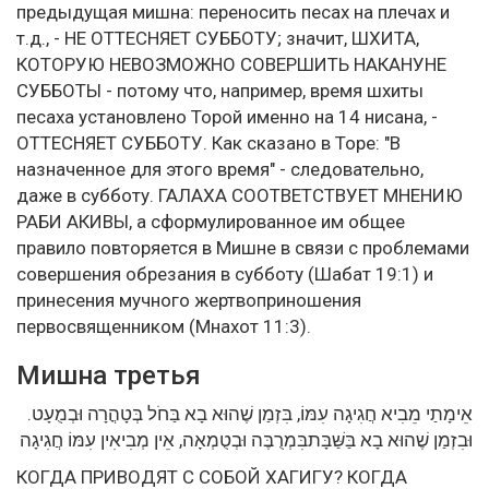
предыдущая мишна: переносить песах на плечах и
т.д., - НЕ ОТТЕСНЯЕТ СУББОТУ; значит, ШХИТА,
КОТОРУЮ НЕВОЗМОЖНО СОВЕРШИТЬ НАКАНУНЕ
СУББОТЫ - потому что, например, время шхиты
песаха установлено Торой именно на 14 нисана, -
ОТТЕСНЯЕТ СУББОТУ. Как сказано в Торе: "В
назначенное для этого время" - следовательно,
даже в субботу. ГАЛАХА СООТВЕТСТВУЕТ МНЕНИЮ
РАБИ АКИВЫ, а сформулированное им общее
правило повторяется в Мишне в связи с проблемами
совершения обрезания в субботу (Шабат 19:1) и
принесения мучного жертвоприношения
первосвященником (Мнахот 11:3).
Мишна третья
אֵימָתַי מֵבִיא חֲגִיגָה עִמּוֹ, בִּזְמַן שֶׁהוּא בָא בַּחֹל בְּטָהֳרָה וּבְמֻעָט.
וּבִזְמַן שֶׁהוּא בָא בַּשַּׁבָּתבִּמְרֻבֶּה וּבְטֻמְאָה, אֵין מְבִיאִין עִמּוֹ חֲגִיגָה
КОГДА ПРИВОДЯТ С СОБОЙ ХАГИГУ? КОГДА