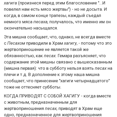
хагига
(произнеся перед этим благословение "...И
повелел нам есть мясо жертвы") - но не досыта. И
когда, в самом конце трапезы, каждый съедал
немного мяса
песаха,
получалось, что именно им он
окончательно насыщался.
Эта мишна сообщает, что, однако, не всегда вместе
с
Песахом
приводили в Храм
хагигу, -
потому что это
жертвоприношение не является такой же
обязанностью, как
песах.
Гемара разъясняет, что
содержание этой мишны связано с вышесказанным
(мишна первая): что в субботу нельзя взять
песах
на
плечи и т.д. В дополнение к этому наша мишна
сообщает, что принесение "хагиги четырнадцатого"
тоже не оттесняет субботы.
КОГДА ПРИВОДЯТ С СОБОЙ ХАГИГУ - когда вместе
с животным, предназначенным для
жертвоприношения
песах,
приводят в Храм еще
одно, предназначенное для жертвоприношения