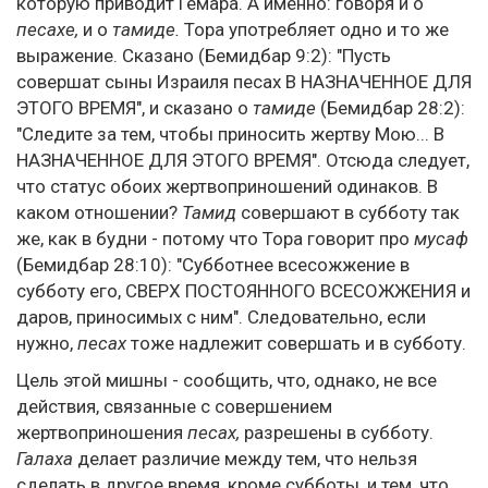
которую приводит Гемара. А именно: говоря и о
песахе,
и о
тамиде.
Тора употребляет одно и то же
выражение. Сказано (Бемидбар 9:2): "Пусть
совершат сыны Израиля песах В НАЗНАЧЕННОЕ ДЛЯ
ЭТОГО ВРЕМЯ", и сказано о
тамиде
(Бемидбар 28:2):
"Следите за тем, чтобы приносить жертву Мою... В
НАЗНАЧЕННОЕ ДЛЯ ЭТОГО ВРЕМЯ". Отсюда следует,
что статус обоих жертвоприношений одинаков. В
каком отношении?
Тамид
совершают в субботу так
же, как в будни - потому что Тора говорит про
мусаф
(Бемидбар 28:10): "Субботнее всесожжение в
субботу его, СВЕРХ ПОСТОЯННОГО ВСЕСОЖЖЕНИЯ и
даров, приносимых с ним". Следовательно, если
нужно,
песах
тоже надлежит совершать и в субботу.
Цель этой мишны - сообщить, что, однако, не все
действия, связанные с совершением
жертвоприношения
песах,
разрешены в субботу.
Галаха
делает различие между тем, что нельзя
сделать в другое время, кроме субботы, и тем, что