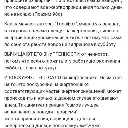
приносить их жертвы". Из этих слов Гемара выводит,
что совершают все жертвоприношения только днем,
но не ночью (Псахим 98а).
Как замечают авторы "Тосафот", мишна указывает,
что кровью
песаха
плещут на жертвенник, лишь по
инерции после упоминания
шхиты -
потому что сама
по себе эта работа вовсе не запрещена в субботу.
ВЫЧИЩАЮТ ЕГО ВНУТРЕННОСТИ от нечистот,
потому что если отложить эту работу до окончания
субботы, они протухнут.
И ВОСКУРЯЮТ ЕГО САЛО на жертвеннике. Несмотря
на то, что воскурение на жертвеннике
соответствующих частей жертвоприношений может
происходить и ночью, в данном случае это делают
днем. Так диктует принцип "самое лучшее
исполнение заповеди - вовремя":
жертвоприношения, в принципе, должны
совершаться днем, и поскольку
шхита
уже