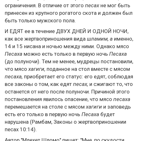
ограничения. В отличие от этого
песах
не мог быть
принесен из крупного рогатого скота и должен был
быть только мужского пола.
И ЕДЯТ ее в течение ДВУХ ДНЕЙ И ОДНОЙ НОЧИ,
как все жертвоприношения вида
шламим, а
именно,
14 и 15 нисана и ночью между ними. Однако мясо
Песаха
можно есть только в первую ночь
Песаха
(до полуночи). Тем не менее, мудрецы постановили,
что мясо
хагиги,
поданное на стол вместе с мясом
песаха,
приобретает его статус: его едят, соблюдая
все законы о том, как едят
песах,
и сжигают то, что
останется от него после полуночи. Причиной этого
постановления явилось опасение, что мясо
песаха
перемешается на столе с мясом
хагиги
и заповедь
есть его только в первую ночь
Песаха
будет
нарушена (Рамбам, Законы о жертвоприношении
песах 10:14).
Автор "Млехет Шломо" пишет: "Мне, по скудости