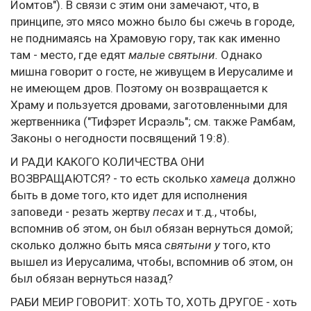
Йомтов"). В связи с этим они замечают, что, в
принципе, это мясо можно было бы сжечь в городе,
не поднимаясь на Храмовую гору, так как именно
там - место, где едят
малые святыни.
Однако
мишна говорит о госте, не живущем в Иерусалиме и
не имеющем дров. Поэтому он возвращается к
Храму и пользуется дровами, заготовленными для
жертвенника ("Тифэрет Исраэль"; см. также Рамбам,
Законы о негодности посвящений 19:8).
И РАДИ КАКОГО КОЛИЧЕСТВА ОНИ
ВОЗВРАЩАЮТСЯ? - то есть сколько
хамеца
должно
быть в доме того, кто идет для исполнения
заповеди - резать жертву
песах
и т.д., чтобы,
вспомнив об этом, он был обязан вернуться домой;
сколько должно быть мяса
святыни у
того, кто
вышел из Иерусалима, чтобы, вспомнив об этом, он
был обязан вернуться назад?
РАБИ МЕИР ГОВОРИТ: ХОТЬ ТО, ХОТЬ ДРУГОЕ - хоть