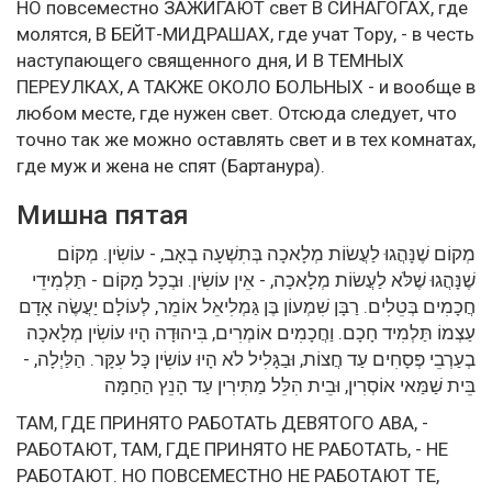
НО повсеместно ЗАЖИГАЮТ свет В СИНАГОГАХ, где
молятся, В БЕЙТ-МИДРАШАХ, где учат Тору, - в честь
наступающего священного дня, И В ТЕМНЫХ
ПЕРЕУЛКАХ, А ТАКЖЕ ОКОЛО БОЛЬНЫХ - и вообще в
любом месте, где нужен свет. Отсюда следует, что
точно так же можно оставлять свет и в тех комнатах,
где муж и жена не спят (Бартанура).
Мишна пятая
מְקוֹם שֶׁנָּהֲגוּ לַעֲשׂוֹת מְלָאכָה בְּתִשְׁעָה בְאָב, - עוֹשִׂין. מְקוֹם
שֶׁנָּהֲגוּ שֶׁלֹּא לַעֲשׂוֹת מְלָאכָה, - אֵין עוֹשִׂין. וּבְכָל מָקוֹם - תַּלְמִידֵי
חֲכָמִים בְּטֵלִים. רַבָּן שִׁמְעוֹן בֶּן גַּמְלִיאֵל אוֹמֵר, לְעוֹלָם יַעֲשֶׂה אָדָם
עַצְמוֹ תַּלְמִיד חָכָם. וַחֲכָמִים אוֹמְרִים, בִּיהוּדָה הָיוּ עוֹשִׂין מְלָאכָה
בְעַרְבֵי פְסָחִים עַד חֲצוֹת, וּבַגָּלִיל לֹא הָיוּ עוֹשִׂין כָּל עִקָּר. הַלַּיְלָה, -
בֵּית שַׁמַּאי אוֹסְרִין, וּבֵית הִלֵּל מַתִּירִין עַד הָנֵץ הַחַמָּה
ТАМ, ГДЕ ПРИНЯТО РАБОТАТЬ ДЕВЯТОГО ABA, -
РАБОТАЮТ, ТАМ, ГДЕ ПРИНЯТО НЕ РАБОТАТЬ, - НЕ
РАБОТАЮТ. НО ПОВСЕМЕСТНО НЕ РАБОТАЮТ ТЕ,