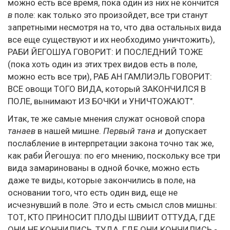
можно есть все время, пока один из них не кончится
в
поле: как только это произойдет, все три станут
запретными несмотря на то, что два остальных вида
все еще существуют и их необходимо уничтожить),
РАБИ ЙЕГОШУА ГОВОРИТ: И ПОСЛЕДНИЙ ТОЖЕ
(пока хоть один из этих трех видов есть в поле,
можно есть все три), РАБ АН ГАМЛИЭЛЬ ГОВОРИТ:
ВСЕ овощи ТОГО ВИДА, который ЗАКОНЧИЛСЯ В
ПОЛЕ, вынимают ИЗ БОЧКИ и УНИЧТОЖАЮТ".
Итак, те же самые мнения служат основой спора
танаев
в нашей мишне.
Первый тана и
допускает
послабление в интерпретации закона точно так же,
как раби Йегошуа: по его мнению, поскольку все три
вида замаринованы в одной бочке, можно есть
даже те виды, которые закончились в поле, на
основании того, что есть один вид, еще не
исчезнувший в поле. Это и есть смысл слов мишны:
ТОТ, КТО ПРИНОСИТ ПЛОДЫ ШВИИТ ОТТУДА, ГДЕ
ОНИ НЕ КОНЧИЛИСЬ, ТУДА, ГДЕ ОНИ КОНЧИЛИСЬ -