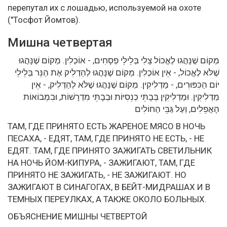
перепутал их с лошадью, используемой на охоте
("Тосфот Йомтов).
Мишна четвертая
מְקוֹם שֶׁנָּהֲגוּ לֶאֱכוֹל צָלִי בְּלֵילֵי פְסָחִים, - אוֹכְלִין. מְקוֹם שֶׁנָּהֲגוּ
שֶׁלֹּא לֶאֱכוֹל, - אֵין אוֹכְלִין. מְקוֹם שֶׁנָּהֲגוּ לְהַדְלִיק אֶת הַנֵּר בְּלֵילֵי
יוֹם הַכִּפּוּרִים, - מַדְלִיקִין. מְקוֹם שֶׁנָּהֲגוּ שֶׁלֹּא לְהַדְלִיק, - אֵין
מַדְלִיקִין. וּמַדְלִיקִין בְּבָתֵּי כְנֵסִיּוֹת וּבְבָתֵּי מִדְרָשׁוֹת, וּבִמְבוֹאוֹת
הָאֲפֵלִים, וְעַל גַּבֵּי הַחוֹלִים
ТАМ, ГДЕ ПРИНЯТО ЕСТЬ ЖАРЕНОЕ МЯСО В НОЧЬ
ПЕСАХА, - ЕДЯТ, ТАМ, ГДЕ ПРИНЯТО НЕ ЕСТЬ, - НЕ
ЕДЯТ. ТАМ, ГДЕ ПРИНЯТО ЗАЖИГАТЬ СВЕТИЛЬНИК
НА НОЧЬ ЙОМ-КИПУРА, - ЗАЖИГАЮТ, ТАМ, ГДЕ
ПРИНЯТО НЕ ЗАЖИГАТЬ, - НЕ ЗАЖИГАЮТ. НО
ЗАЖИГАЮТ В СИНАГОГАХ, В БЕЙТ-МИДРАШАХ И В
ТЕМНЫХ ПЕРЕУЛКАХ, А ТАКЖЕ ОКОЛО БОЛЬНЫХ.
ОБЪЯСНЕНИЕ МИШНЫ ЧЕТВЕРТОЙ