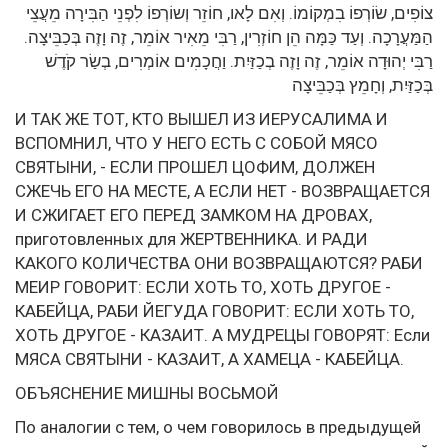
צוֹפִים, שׂוֹרְפוֹ בִמְקוֹמוֹ. וְאִם לָאו, חוֹזֵר וְשוֹרְפוֹ לִפְנֵי הַבִּירָה מֵעֲצֵי
הַמַּעֲרָכָה. וְעַד כַּמָּה הֵן חוֹזְרִין, רַבִּי מֵאִיר אוֹמֵר, זֶה וָזֶה בְּכַבֵּיצָה.
רַבִּי יְהוּדָה אוֹמֵר, זֶה וָזֶה בְכַזַּיִת. וַחֲכָמִים אוֹמְרִים, בְשַׂר קֹדֶשׁ
בְּכַזַּיִת, וְחָמֵץ בְּכַבֵּיצָה
И ТАК ЖЕ ТОТ, КТО ВЫШЕЛ ИЗ ИЕРУСАЛИМА И
ВСПОМНИЛ, ЧТО У НЕГО ЕСТЬ С СОБОЙ МЯСО
СВЯТЫНИ, - ЕСЛИ ПРОШЕЛ ЦОФИМ, ДОЛЖЕН
СЖЕЧЬ ЕГО НА МЕСТЕ, А ЕСЛИ НЕТ - ВОЗВРАЩАЕТСЯ
И СЖИГАЕТ ЕГО ПЕРЕД ЗАМКОМ НА ДРОВАХ,
приготовленных для ЖЕРТВЕННИКА. И РАДИ
КАКОГО КОЛИЧЕСТВА ОНИ ВОЗВРАЩАЮТСЯ? РАБИ
МЕИР ГОВОРИТ: ЕСЛИ ХОТЬ ТО, ХОТЬ ДРУГОЕ -
КАБЕЙЦА, РАБИ ЙЕГУДА ГОВОРИТ: ЕСЛИ ХОТЬ ТО,
ХОТЬ ДРУГОЕ - КАЗАИТ. А МУДРЕЦЫ ГОВОРЯТ: Если
МЯСА СВЯТЫНИ - КАЗАИТ, А ХАМЕЦА - КАБЕЙЦА.
ОБЪЯСНЕНИЕ МИШНЫ ВОСЬМОЙ
По аналогии с тем, о чем говорилось в предыдущей