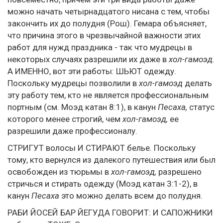
можно начать четырнадцатого нисана с тем, чтобы
закончить их до полудня (Рош). Гемара объясняет,
что причина этого в чрезвычайной важности этих
работ для нужд праздника - так что мудрецы в
некоторых случаях разрешили их даже в
хол-гамоэд.
А ИМЕННО, вот эти работы: ШЬЮТ одежду.
Поскольку мудрецы позволили в
хол-гамоэд
делать
эту работу тем, кто не является профессиональным
портным (см. Моэд катан 8:1), в канун
Песаха,
статус
которого менее строгий, чем
хол-гамоэд,
ее
разрешили даже профессионалу.
СТРИГУТ волосы И СТИРАЮТ белье. Поскольку
тому, кто вернулся из далекого путешествия или был
освобожден из тюрьмы в
хол-гамоэд,
разрешено
стричься и стирать одежду (Моэд катан 3:1-2), в
канун
Песаха
это можно делать всем до полудня.
РАБИ ЙОСЕЙ БАР ЙЕГУДА ГОВОРИТ: И САПОЖНИКИ