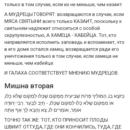
только в том случае, если их не меньше, чем
казаит.
А МУДРЕЦЫ ГОВОРЯТ: возвращаются в случае, если
МЯСА СВЯТЫНИ всего только КАЗАИТ, поскольку к
святыням
надлежит относиться с особой
скрупулезностью, А ХАМЕЦА - КАБЕЙЦА. Тот, кто
направляется исполнить заповедь и вспоминает, что
в его доме остался
хамец,
возвращается ради его
уничтожения только в том случае, если
хамеца
не
меньше, чем
кабейца.
И ГАЛАХА СООТВЕТСТВУЕТ МНЕНИЮ МУДРЕЦОВ.
Мишна вторая
כַּיּוֹצֵא בוֹ, הַמּוֹלִיךְ פֵּרוֹת שְׁבִיעִית מִמְּקוֹם שֶׁכָּלוּ לִמְקוֹם שֶׁלֹּא כָלוּ,
אוֹ מִמְּקוֹם שֶׁלֹּא כָלוּ לִמְקוֹם שֶׁכָּלוּ, - חַיָּב לְבָעֵר. רַבִּי יְהוּדָה
אוֹמֵר, אוֹמְרִים לוֹ, צֵא וְהָבֵא לָךְ אַף אָתָּה
ТОЧНО ТАК ЖЕ: ТОТ, КТО ПРИНОСИТ ПЛОДЫ
ШВИИТ ОТТУДА, ГДЕ ОНИ КОНЧИЛИСЬ, ТУДА, ГДЕ