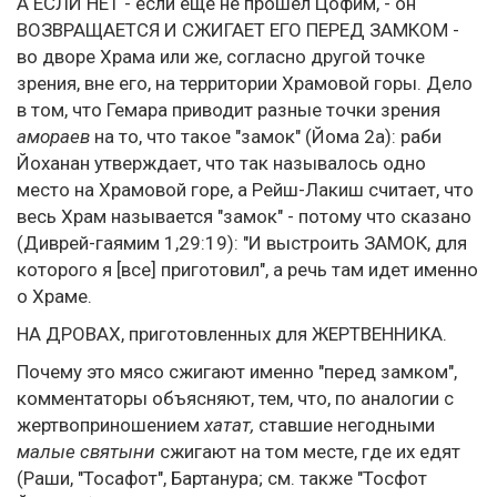
А ЕСЛИ НЕТ - если еще не прошел Цофим, - он
ВОЗВРАЩАЕТСЯ И СЖИГАЕТ ЕГО ПЕРЕД ЗАМКОМ -
во дворе Храма или же, согласно другой точке
зрения, вне его, на территории Храмовой горы. Дело
в том, что Гемара приводит разные точки зрения
амораев
на то, что такое "замок" (Йома 2а): раби
Йоханан утверждает, что так называлось одно
место на Храмовой горе, а Рейш-Лакиш считает, что
весь Храм называется "замок" - потому что сказано
(Диврей-гаямим 1,29:19): "И выстроить ЗАМОК, для
которого я [все] приготовил", а речь там идет именно
о Храме.
НА ДРОВАХ, приготовленных для ЖЕРТВЕННИКА.
Почему это мясо сжигают именно "перед замком",
комментаторы объясняют, тем, что, по аналогии с
жертвоприношением
хатат,
ставшие негодными
малые святыни
сжигают на том месте, где их едят
(Раши, "Тосафот", Бартанура; см. также "Тосфот