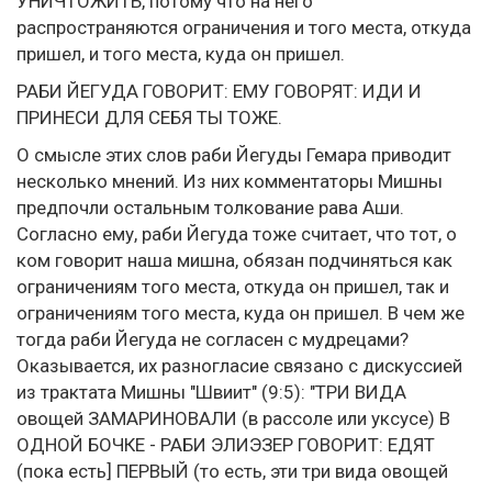
УНИЧТОЖИТЬ, потому что на него
распространяются ограничения и того места, откуда
пришел, и того места, куда он пришел.
РАБИ ЙЕГУДА ГОВОРИТ: ЕМУ ГОВОРЯТ: ИДИ И
ПРИНЕСИ ДЛЯ СЕБЯ ТЫ ТОЖЕ.
О смысле этих слов раби Йегуды Гемара приводит
несколько мнений. Из них комментаторы Мишны
предпочли остальным толкование рава Аши.
Согласно ему, раби Йегуда тоже считает, что тот, о
ком говорит наша мишна, обязан подчиняться как
ограничениям того места, откуда он пришел, так и
ограничениям того места, куда он пришел. В чем же
тогда раби Йегуда не согласен с мудрецами?
Оказывается, их разногласие связано с дискуссией
из трактата Мишны "Швиит" (9:5): "ТРИ ВИДА
овощей ЗАМАРИНОВАЛИ (в рассоле или уксусе) В
ОДНОЙ БОЧКЕ - РАБИ ЭЛИЭЗЕР ГОВОРИТ: ЕДЯТ
(пока есть] ПЕРВЫЙ (то есть, эти три вида овощей