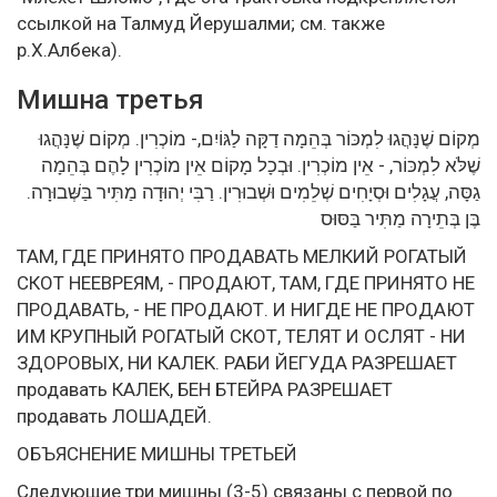
ссылкой на Талмуд Йерушалми; см. также
р.Х.Албека).
Мишна третья
מְקוֹם שֶׁנָּהֲגוּ לִמְכּוֹר בְּהֵמָה דַקָּה לַגּוֹיִם,- מוֹכְרִין. מְקוֹם שֶׁנָּהֲגוּ
שֶׁלֹּא לִמְכּוֹר, - אֵין מוֹכְרִין. וּבְכָל מָקוֹם אֵין מוֹכְרִין לָהֶם בְּהֵמָה
גַסָּה, עֲגָלִים וּסְיָחִים שְׁלֵמִים וּשְׁבוּרִין. רַבִּי יְהוּדָה מַתִּיר בַּשְּׁבוּרָה.
בֶּן בְּתֵירָה מַתִּיר בַּסּוּס
ТАМ, ГДЕ ПРИНЯТО ПРОДАВАТЬ МЕЛКИЙ РОГАТЫЙ
СКОТ НЕЕВРЕЯМ, - ПРОДАЮТ, ТАМ, ГДЕ ПРИНЯТО НЕ
ПРОДАВАТЬ, - НЕ ПРОДАЮТ. И НИГДЕ НЕ ПРОДАЮТ
ИМ КРУПНЫЙ РОГАТЫЙ СКОТ, ТЕЛЯТ И ОСЛЯТ - НИ
ЗДОРОВЫХ, НИ КАЛЕК. РАБИ ЙЕГУДА РАЗРЕШАЕТ
продавать КАЛЕК, БЕН БТЕЙРА РАЗРЕШАЕТ
продавать ЛОШАДЕЙ.
ОБЪЯСНЕНИЕ МИШНЫ ТРЕТЬЕЙ
Следующие три мишны (3-5) связаны с первой по