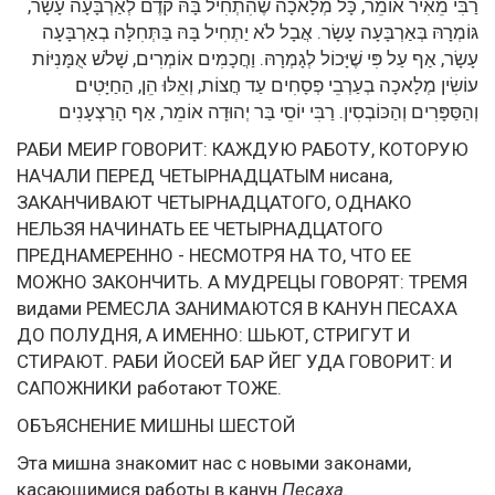
רַבִּי מֵאִיר אוֹמֵר, כָּל מְלָאכָה שֶׁהִתְחִיל בָּהּ קֹדֶם לְאַרְבָּעָה עָשָׂר,
גּוֹמְרָהּ בְּאַרְבָּעָה עָשָׂר. אֲבָל לֹא יַתְחִיל בָּהּ בַּתְּחִלָּה בְאַרְבָּעָה
עָשָׂר, אַף עַל פִּי שֶׁיָּכוֹל לְגָמְרָהּ. וַחֲכָמִים אוֹמְרִים, שָׁלֹשׁ אֻמָּנִיּוֹת
עוֹשִׂין מְלָאכָה בְעַרְבֵי פְסָחִים עַד חֲצוֹת, וְאֵלּוּ הֵן, הַחַיָּטִים
וְהַסַּפָּרִים וְהַכּוֹבְסִין. רַבִּי יוֹסֵי בַּר יְהוּדָה אוֹמֵר, אַף הָרַצְעָנִים
РАБИ МЕИР ГОВОРИТ: КАЖДУЮ РАБОТУ, КОТОРУЮ
НАЧАЛИ ПЕРЕД ЧЕТЫРНАДЦАТЫМ нисана,
ЗАКАНЧИВАЮТ ЧЕТЫРНАДЦАТОГО, ОДНАКО
НЕЛЬЗЯ НАЧИНАТЬ ЕЕ ЧЕТЫРНАДЦАТОГО
ПРЕДНАМЕРЕННО - НЕСМОТРЯ НА ТО, ЧТО ЕЕ
МОЖНО ЗАКОНЧИТЬ. А МУДРЕЦЫ ГОВОРЯТ: ТРЕМЯ
видами РЕМЕСЛА ЗАНИМАЮТСЯ В КАНУН ПЕСАХА
ДО ПОЛУДНЯ, А ИМЕННО: ШЬЮТ, СТРИГУТ И
СТИРАЮТ. РАБИ ЙОСЕЙ БАР ЙЕГ УДА ГОВОРИТ: И
САПОЖНИКИ работают ТОЖЕ.
ОБЪЯСНЕНИЕ МИШНЫ ШЕСТОЙ
Эта мишна знакомит нас с новыми законами,
касающимися работы в канун
Песаха.