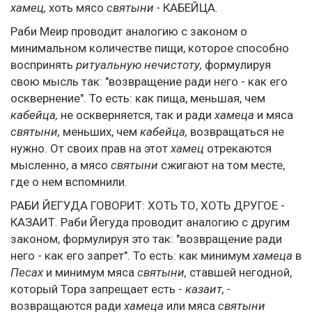
хамец,
хоть мясо
святыни -
КАБЕЙЦА.
Раби Меир проводит аналогию с законом о
минимальном количестве пищи, которое способно
воспринять
ритуальную нечистоту,
формулируя
свою мысль так: "возвращение ради него - как его
осквернение". То есть: как пища, меньшая, чем
кабейца,
не оскверняется, так и ради
хамеца
и мяса
святыни,
меньших, чем
кабейца,
возвращаться не
нужно. От своих прав на этот
хамец
отрекаются
мысленно, а мясо
святыни
сжигают на том месте,
где о нем вспомнили.
РАБИ ЙЕГУДА ГОВОРИТ: ХОТЬ ТО, ХОТЬ ДРУГОЕ -
КАЗАИТ. Раби Йегуда проводит аналогию с другим
законом, формулируя это так: "возвращение ради
него - как его запрет". То есть: как минимум
хамеца
в
Песах
и минимум мяса
святыни,
ставшей негодной,
который Тора запрещает есть -
казаит, -
возвращаются ради
хамеца
или мяса
святыни