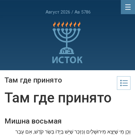
Август 2026 / Ав 5786
Там где принято
Там где принято
Мишна восьмая
וְכֵן מִי שֶׁיָּצָא מִירוּשָׁלַיִם וְנִזְכַּר שֶׁיֵּשׁ בְּיָדוֹ בְּשַׂר קֹדֶשׁ, אִם עָבַר