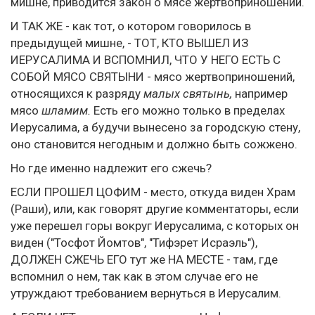
мишне, приводится закон о мясе жертвоприношений.
И ТАК ЖЕ - как тот, о котором говорилось в
предыдущей мишне, - ТОТ, КТО ВЫШЕЛ ИЗ
ИЕРУСАЛИМА И ВСПОМНИЛ, ЧТО У НЕГО ЕСТЬ С
СОБОЙ МЯСО СВЯТЫНИ - мясо жертвоприношений,
относящихся к разряду
малых святынь,
например
мясо
шламим.
Есть его можно только в пределах
Иерусалима, а будучи вынесено за городскую стену,
оно становится негодным и должно быть сожжено.
Но где именно надлежит его сжечь?
ЕСЛИ ПРОШЕЛ ЦОФИМ - место, откуда виден Храм
(Раши), или, как говорят другие комментаторы, если
уже перешел горы вокруг Иерусалима, с которых он
виден ("Тосфот Йомтов", "Тифэрет Исраэль"),
ДОЛЖЕН СЖЕЧЬ ЕГО тут же НА МЕСТЕ - там, где
вспомнил о нем, так как в этом случае его не
утруждают требованием вернуться в Иерусалим.