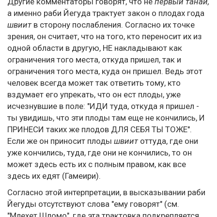
Другие комментаторы говорят, что не
первый танай,
а именно раби Йегуда трактует закон о плодах года
швиит
в сторону послабления. Согласно их точке
зрения, он считает, что на того, кто переносит их из
одной области в другую, НЕ накладывают как
ограничения того места, откуда пришел, так и
ограничения того места, куда он пришел. Ведь этот
человек всегда может так ответить тому, кто
вздумает его упрекать, что он ест плоды, уже
исчезнувшие в поле: "ИДИ туда, откуда я пришел -
ты увидишь, что эти плоды там еще не кончились, И
ПРИНЕСИ таких же плодов ДЛЯ СЕБЯ ТЫ ТОЖЕ".
Если же он приносит плоды
швиит
оттуда, где они
уже кончились, туда, где они не кончились, то он
может здесь есть их с полным правом, как все
здесь их едят (Гамеири).
Согласно этой интерпретации, в высказывании раби
Йегуды отсутствуют слова "ему говорят" (см.
"Млехет Шломо", где эта трактовка подкрепляется