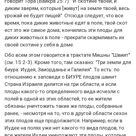
говорит Тора (Ваикра 25:7): "И скотине твоей, и
диким зверям, которые [живут] на земле твоей, весь
урожай ее будет пищей". Отсюда следует, что все
время, пока дикие животные едят в поле, твой скот
ест это же самое дома; кончились эти плоды для
диких животных в поле - прекрати скармливать их
своей скотине у себя в доме.
Обо всем этом говорится в трактате Мишны "Швиит"
(см. 15:2-3). Кроме того, там сказано: "Три земли для
биура: Иудея, Заиорданье и Галилея". То есть: по
отношению к заповеди о БИУРЕ плодов
швиит
Страна Израиля делится на три области, и если
плоды какого-то определенного вида исчезли с
полей в одной из этих областей, то ее жители
обязаны уничтожить такие же плоды, собранные
ранее, - несмотря на то, что в другой области сезон
этих плодов еще продолжается. Например, если в
Иудее на полях уже нет какого-то вида плодов, то
все жители Иудеи уничтожают эти плоды, которые