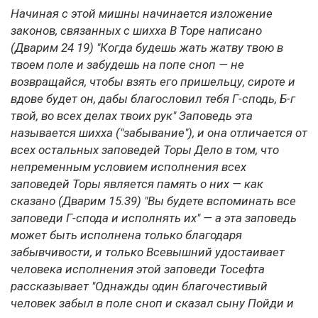
Начиная с этой мишны начинается изложение
законов, связанных с шихха В Торе написано
(Дварим 24 19) "Когда будешь жать жатву твою в
твоем поле и забудешь на попе сноп — не
возвращайся, чтобы взять его пришельцу, сироте и
вдове будет он, дабы благословил тебя Г-сподь, Б-г
твой, во всех делах твоих рук" Заповедь эта
называется шихха ("забывание"), и она отличается от
всех остальных заповедей Торы Дело в том, что
непременным условием исполнения всех
заповедей Торы является память о них — как
сказано (Дварим 15.39) "Вы будете вспоминать все
заповеди Г-спода и исполнять их" — а эта заповедь
может быть исполнена только благодаря
забывчивости, и только Всевышний удостаивает
человека исполнения этой заповеди Тосефта
рассказывает "Однажды один благочестивый
человек забыл в поле сноп и сказал сыну Пойди и