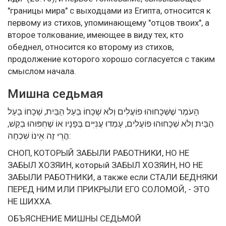
"границы мира" с выходцами из Египта, относится к
первому из стихов, упоминающему "отцов твоих", а
второе толкование, имеющее в виду тех, кто
обеднел, относится ко второму из стихов,
продолжение которого хорошо согласуется с таким
смыслом начала.
Мишна седьмая
הָעֹמֶר שֶׁשְּׁכָחוּהוּ פוֹעֲלִים וְלֹא שְׁכָחוֹ בַעַל הַבַּיִת, שְׁכָחוֹ בַעַל
הַבַּיִת וְלֹא שְׁכָחוּהוּ פוֹעֲלִים, עָמְדוּ עֲנִיִּים בְּפָנָיו אוֹ שֶׁחִפּוּהוּ בְקַשׁ,
הֲרֵי זֶה אֵינוֹ שִׁכְחָה:
СНОП, КОТОРЫЙ ЗАБЫЛИ РАБОТНИКИ, НО НЕ
ЗАБЫЛ ХОЗЯИН, который ЗАБЫЛ ХОЗЯИН, НО НЕ
ЗАБЫЛИ РАБОТНИКИ, а также если СТАЛИ БЕДНЯКИ
ПЕРЕД НИМ ИЛИ ПРИКРЫЛИ ЕГО СОЛОМОЙ, - ЭТО
НЕ ШИХХА.
ОБЪЯСНЕНИЕ МИШНЫ СЕДЬМОЙ