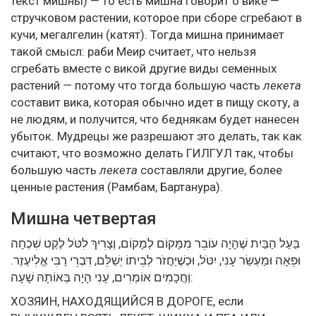
текст мишны) — то есть мишна говорит о вике —
стручковом растении, которое при сборе сгребают в
кучи, мегалгелин (катят). Тогда мишна принимает
такой смысл: раби Меир считает, что нельзя
сгребать вместе с викой другие виды семенных
растений — потому что тогда большую часть
лекета
составит вика, которая обычно идет в пищу скоту, а
не людям, и получится, что беднякам будет нанесен
убыток. Мудрецы же разрешают это делать, так как
считают, что возможно делать ГИЛГУЛ так, чтобы
большую часть
лекета
составляли другие, более
ценные растения (Рамбам, Бартанура).
Мишна четвертая
בַּעַל הַבַּיִת שֶׁהָיָה עוֹבֵר מִמָּקוֹם לְמָקוֹם, וְצָרִיךְ לִטֹּל לֶקֶט שִׁכְחָה
וּפֵאָה וּמַעְשַׂר עָנִי, יִטֹּל, וּכְשֶׁיַּחֲזֹר לְבֵיתוֹ יְשַׁלֵּם, דִּבְרֵי רַבִּי אֱלִיעֶזֶר.
וַחֲכָמִים אוֹמְרִים, עָנִי הָיָה בְּאוֹתָהּ שָׁעָה:
ХОЗЯИН, НАХОДЯЩИЙСЯ В ДОРОГЕ, если