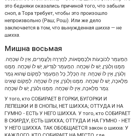
это бедняки оказались причиной того, что забыли
сноп, а Тора требует, чтобы это произошло
непроизвольно (Раш; Рош). Или же дело
заключается в том, что вынужденная
шихха
— не
шихха.
Мишна восьмая
הַמְעַמֵּר לְכוֹבָעוֹת וּלְכֻמְסָאוֹת, לַחֲרָרָה וְלָעֳמָרִים, אֵין לוֹ שִׁכְחָה.
מִמֶּנּוּ וְלַגֹּרֶן, יֶשׁ לוֹ שִׁכְחָה. הַמְעַמֵּר לַגָּדִישׁ, יֶשׁ לוֹ שִׁכְחָה. מִמֶּנּוּ
וְלַגֹּרֶן, אֵין לוֹ שִׁכְחָה. זֶה הַכְּלָל, כָּל הַמְעַמֵּר לְמָקוֹם שֶׁהוּא גְמַר
מְלָאכָה, יֶשׁ לוֹ שִׁכְחָה. מִמֶּנּוּ וְלַגֹּרֶן, אֵין לוֹ שִׁכְחָה. לְמָקוֹם שֶׁאֵינוֹ
גְמַר מְלָאכָה, אֵין לוֹ שִׁכְחָה. מִמֶּנּוּ וְלַגֹּרֶן, יֶשׁ לוֹ שִׁכְחָה:
У того, кто СОБИРАЕТ В ГОРКИ, БУГОРКИ И
ЛЕПЕШКИ И В СНОПЫ, НЕТ ШИХХА; ОТТУДА И НА
ГУМНО - ЕСТЬ У НЕГО ШИХХА. У того, кто СОБИРАЕТ
В СКИРДУ, ЕСТЬ ШИХХА; ОТТУДА И НА ГУМНО - НЕТ
У НЕГО ШИХХА. ТАК ОБОБЩАЕТСЯ закон о шихха: У
КАЖДОГО, КТО СОБИРАЕТ НА МЕСТО, где