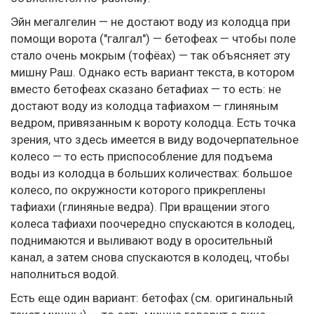
Эйн мегалгелин — не достают воду из колодца при
помощи ворота ("галгал") — бетофеах — чтобы поле
стало очень мокрым (тофёах) — так объясняет эту
мишну Раш. Однако есть вариант текста, в котором
вместо бетофеах сказано бетафиах — то есть: не
достают воду из колодца тафиахом — глиняным
ведром, привязанным к вороту колодца. Есть точка
зрения, что здесь имеется в виду водочерпательное
колесо — то есть приспособление для подъема
воды из колодца в больших количествах: большое
колесо, по окружности которого прикреплены
тафиахи (глиняные ведра). При вращении этого
колеса тафиахи поочередно спускаются в колодец,
поднимаются и выливают воду в оросительный
канал, а затем снова спускаются в колодец, чтобы
наполниться водой.
Есть еще один вариант: бетофах (см. оригинальный