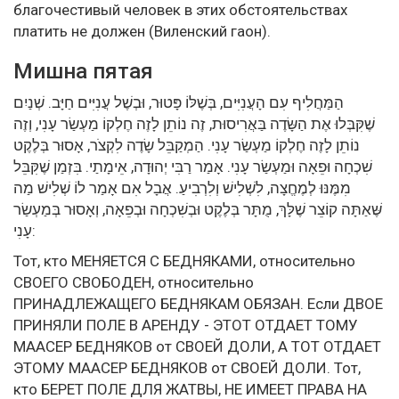
благочестивый человек в этих обстоятельствах
платить не должен (Виленский гаон).
Мишна пятая
הַמַּחֲלִיף עִם הָעֲנִיִּים, בְּשֶׁלּוֹ פָּטוּר, וּבְשֶׁל עֲנִיִּים חַיָּב. שְׁנַיִם
שֶׁקִּבְּלוּ אֶת הַשָּׂדֶה בַּאֲרִיסוּת, זֶה נוֹתֵן לָזֶה חֶלְקוֹ מַעְשַׂר עָנִי, וְזֶה
נוֹתֵן לָזֶה חֶלְקוֹ מַעְשַׂר עָנִי. הַמְקַבֵּל שָׂדֶה לִקְצֹר, אָסוּר בְּלֶקֶט
שִׁכְחָה וּפֵאָה וּמַעְשַׂר עָנִי. אָמַר רַבִּי יְהוּדָה, אֵימָתַי. בִּזְמַן שֶׁקִּבֵּל
מִמֶּנּוּ לְמֶחֱצָה, לִשְׁלִישׁ וְלִרְבִיעַ. אֲבָל אִם אָמַר לוֹ שְׁלִישׁ מַה
שֶּׁאַתָּה קוֹצֵר שֶׁלָּךְ, מֻתָּר בְּלֶקֶט וּבְשִׁכְחָה וּבְפֵאָה, וְאָסוּר בְּמַעְשַׂר
עָנִי:
Тот, кто МЕНЯЕТСЯ С БЕДНЯКАМИ, относительно
СВОЕГО СВОБОДЕН, относительно
ПРИНАДЛЕЖАЩЕГО БЕДНЯКАМ ОБЯЗАН. Если ДВОЕ
ПРИНЯЛИ ПОЛЕ В АРЕНДУ - ЭТОТ ОТДАЕТ ТОМУ
МААСЕР БЕДНЯКОВ от СВОЕЙ ДОЛИ, А ТОТ ОТДАЕТ
ЭТОМУ МААСЕР БЕДНЯКОВ от СВОЕЙ ДОЛИ. Тот,
кто БЕРЕТ ПОЛЕ ДЛЯ ЖАТВЫ, НЕ ИМЕЕТ ПРАВА НА