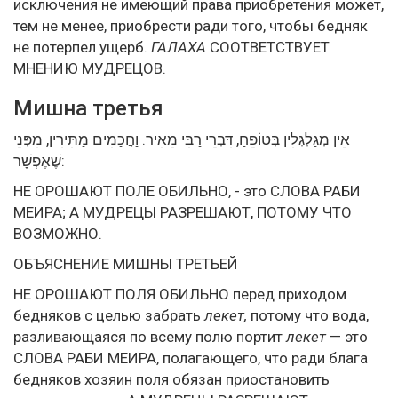
исключения не имеющий права приобретения может,
тем не менее, приобрести ради того, чтобы бедняк
не потерпел ущерб.
ГАЛАХА
СООТВЕТСТВУЕТ
МНЕНИЮ МУДРЕЦОВ.
Мишна третья
אֵין מְגַלְגְּלִין בְּטוֹפֵחַ, דִּבְרֵי רַבִּי מֵאִיר. וַחֲכָמִים מַתִּירִין, מִפְּנֵי
שֶׁאֶפְשָׁר:
НЕ ОРОШАЮТ ПОЛЕ ОБИЛЬНО, - это СЛОВА РАБИ
МЕИРА; А МУДРЕЦЫ РАЗРЕШАЮТ, ПОТОМУ ЧТО
ВОЗМОЖНО.
ОБЪЯСНЕНИЕ МИШНЫ ТРЕТЬЕЙ
НЕ ОРОШАЮТ ПОЛЯ ОБИЛЬНО перед приходом
бедняков с целью забрать
лекет,
потому что вода,
разливающаяся по всему полю портит
лекет
— это
СЛОВА РАБИ МЕИРА, полагающего, что ради блага
бедняков хозяин поля обязан приостановить