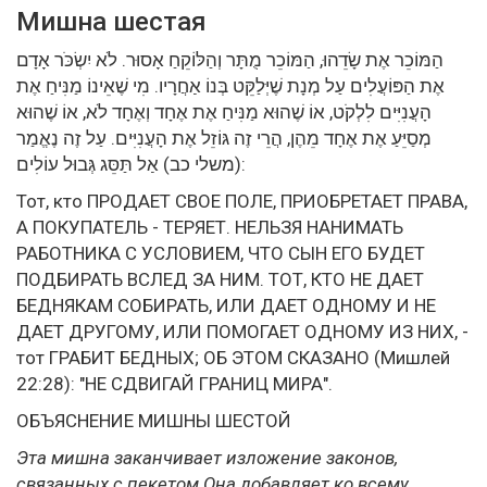
Мишна шестая
הַמּוֹכֵר אֶת שָׂדֵהוּ, הַמּוֹכֵר מֻתָּר וְהַלּוֹקֵחַ אָסוּר. לֹא יִשְׂכֹּר אָדָם
אֶת הַפּוֹעֲלִים עַל מְנָת שֶׁיְּלַקֵּט בְּנוֹ אַחֲרָיו. מִי שֶׁאֵינוֹ מַנִּיחַ אֶת
הָעֲנִיִּים לִלְקֹט, אוֹ שֶׁהוּא מַנִּיחַ אֶת אֶחָד וְאֶחָד לֹא, אוֹ שֶׁהוּא
מְסַיֵּעַ אֶת אֶחָד מֵהֶן, הֲרֵי זֶה גּוֹזֵל אֶת הָעֲנִיִּים. עַל זֶה נֶאֱמַר
(משלי כב) אַל תַּסֵּג גְּבוּל עוֹלִים:
Тот, кто ПРОДАЕТ СВОЕ ПОЛЕ, ПРИОБРЕТАЕТ ПРАВА,
А ПОКУПАТЕЛЬ - ТЕРЯЕТ. НЕЛЬЗЯ НАНИМАТЬ
РАБОТНИКА С УСЛОВИЕМ, ЧТО СЫН ЕГО БУДЕТ
ПОДБИРАТЬ ВСЛЕД ЗА НИМ. ТОТ, КТО НЕ ДАЕТ
БЕДНЯКАМ СОБИРАТЬ, ИЛИ ДАЕТ ОДНОМУ И НЕ
ДАЕТ ДРУГОМУ, ИЛИ ПОМОГАЕТ ОДНОМУ ИЗ НИХ, -
тот ГРАБИТ БЕДНЫХ; ОБ ЭТОМ СКАЗАНО (Мишлей
22:28): "НЕ СДВИГАЙ ГРАНИЦ МИРА".
ОБЪЯСНЕНИЕ МИШНЫ ШЕСТОЙ
Эта мишна заканчивает изложение законов,
связанных с пекетом Она добавляет ко всему