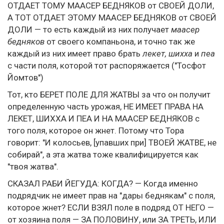
ОТДАЕТ ТОМУ МААСЕР БЕДНЯКОВ от СВОЕЙ ДОЛИ,
А ТОТ ОТДАЕТ ЭТОМУ МААСЕР БЕДНЯКОВ от СВОЕЙ
ДОЛИ — то есть каждый из них получает
маасер
бедняков
от своего компаньона, и точно так же
каждый из них имеет право брать
лекет, шихха
и
пеа
с части поля, которой тот распоряжается ("Тосфот
Йомтов")
Тот, кто БЕРЕТ ПОЛЕ ДЛЯ ЖАТВЫ за что он получит
определенную часть урожая, НЕ ИМЕЕТ ПРАВА НА
ЛЕКЕТ, ШИХХА И ПЕА И НА МААСЕР БЕДНЯКОВ с
того поля, которое он жнет. Потому что Тора
говорит: "И колосьев, [упавших при] ТВОЕЙ ЖАТВЕ, не
собирай", а эта жатва тоже квалифицируется как
"твоя жатва".
СКАЗАЛ РАБИ ЙЕГУДА: КОГДА? — Когда именно
подрядчик не имеет прав на "дары беднякам" с поля,
которое жнет? ЕСЛИ ВЗЯЛ поле в подряд ОТ НЕГО —
от хозяина поля — ЗА ПОЛОВИНУ, или ЗА ТРЕТЬ, ИЛИ