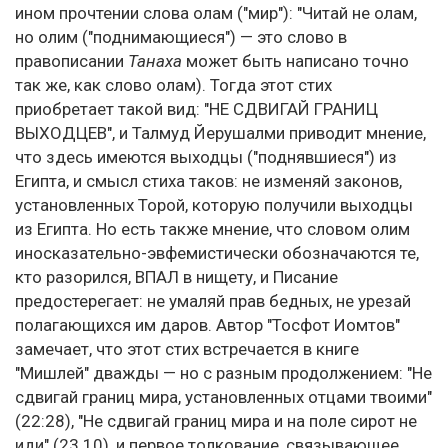
ином прочтении слова олам ("мир"): "Читай не олам,
но олим ("поднимающиеся") — это слово в
правописании
Танаха
может быть написано точно
так же, как слово олам). Тогда этот стих
приобретает такой вид: "НЕ СДВИГАЙ ГРАНИЦ
ВЫХОДЦЕВ", и Талмуд Йерушалми приводит мнение,
что здесь имеются выходцы ("поднявшиеся") из
Египта, и смысл стиха таков: не изменяй законов,
установленных Торой, которую получили выходцы
из Египта. Но есть также мнение, что словом олим
иносказательно-эвфемистически обозначаются те,
кто разорился, ВПАЛ в нищету, и Писание
предостерегает: не умаляй прав бедных, не урезай
полагающихся им даров. Автор "Тосфот Иомтов"
замечает, что этот стих встречается в книге
"Мишлей" дважды — но с разным продолжением: "Не
сдвигай границ мира, установленных отцами твоими"
(22:28), "Не сдвигай границ мира и на поле сирот не
иди" (23.10), и первое толкование, связывающее