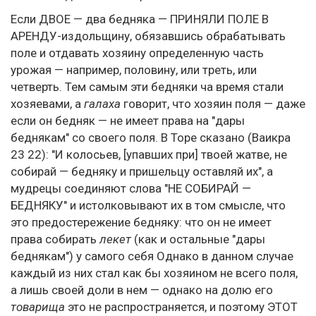
Если ДВОЕ — два бедняка — ПРИНЯЛИ ПОЛЕ В
АРЕНДУ-издольщину, обязавшись обрабатывать
поле и отдавать хозяину определенную часть
урожая — например, половину, или треть, или
четверть. Тем самым эти бедняки ча время стали
хозяевами, а
галаха
говорит, что хозяин поля — даже
если он бедняк — не имеет права на "дары
беднякам" со своего поля. В Торе сказано (Ваикра
23 22): "И колосьев, [упавших при] твоей жатве, не
собирай — бедняку и пришельцу оставляй их", а
мудрецы соединяют слова "НЕ СОБИРАЙ —
БЕДНЯКУ" и истолковывают их в том смысле, что
это предостережение бедняку: что он не имеет
права собирать
лекет
(как и остальные "дары
беднякам") у самого себя Однако в данном случае
каждый из них стал как бы хозяином не всего поля,
а лишь своей доли в нем — однако на долю его
товарища
это не распространяется, и поэтому ЭТОТ