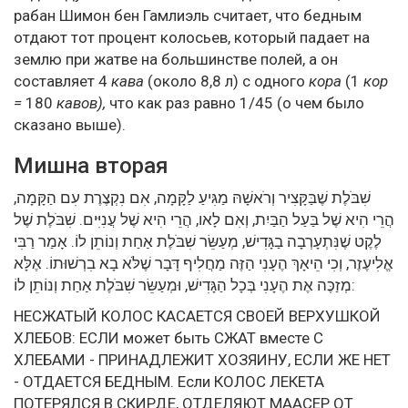
рабан Шимон бен Гамлиэль считает, что бедным
отдают тот процент колосьев, который падает на
землю при жатве на большинстве полей, а он
составляет 4
кава
(около 8,8 л) с одного
кора
(1
кор
=
180
кавов),
что как раз равно 1/45 (о чем было
сказано выше).
Мишна вторая
שִׁבֹּלֶת שֶׁבַּקָּצִיר וְרֹאשָׁהּ מַגִּיעַ לַקָּמָה, אִם נִקְצֶרֶת עִם הַקָּמָה,
הֲרֵי הִיא שֶׁל בַּעַל הַבַּיִת, וְאִם לָאו, הֲרֵי הִיא שֶׁל עֲנִיִּים. שִׁבֹּלֶת שֶׁל
לֶקֶט שֶׁנִּתְעָרְבָה בַגָּדִישׁ, מְעַשֵּׂר שִׁבֹּלֶת אַחַת וְנוֹתֵן לוֹ. אָמַר רַבִּי
אֱלִיעֶזֶר, וְכִי הֵיאָךְ הֶעָנִי הַזֶּה מַחֲלִיף דָּבָר שֶׁלֹּא בָא בִרְשׁוּתוֹ. אֶלָּא
מְזַכֶּה אֶת הֶעָנִי בְּכָל הַגָּדִישׁ, וּמְעַשֵּׂר שִׁבֹּלֶת אַחַת וְנוֹתֵן לוֹ:
НЕСЖАТЫЙ КОЛОС КАСАЕТСЯ СВОЕЙ ВЕРХУШКОЙ
ХЛЕБОВ: ЕСЛИ может быть СЖАТ вместе С
ХЛЕБАМИ - ПРИНАДЛЕЖИТ ХОЗЯИНУ, ЕСЛИ ЖЕ НЕТ
- ОТДАЕТСЯ БЕДНЫМ. Если КОЛОС ЛЕКЕТА
ПОТЕРЯЛСЯ В СКИРДЕ, ОТДЕЛЯЮТ МААСЕР ОТ