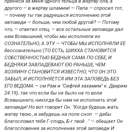
принеси за меня одного тельца в жертву ола, а
другого — в жертву шламим! — Папа — спросил тот,
— почему ты так радуешься исполнению этой
заповеди — больше, чем любой другой? — Потому
что, — ответил отец, — все остальные заповеди дал
нам Всевышний, чтобы мы исполняли их
СОЗНАТЕЛЬНО, А ЭТУ — ЧТОБЫ МЫ ИСПОЛНЯЛИ ЕЕ
бессознательно (ТО ЕСТЬ, ШИХХА СТАНОВИТСЯ
СОБСТВЕННОСТЬЮ БЕДНЫХ САМА ПО СЕБЕ, И
БЕДНЯКИ ЗАВЛАДЕВАЮТ ЕЮ РАНЬШЕ, ЧЕМ
ХОЗЯИНУ СТАНОВИТСЯ ИЗВЕСТНО, ЧТО ОН ЭТО
ЗАБЫЛ, И ИСПОЛНЯЕТСЯ ИМ ЭТА ЗАПОВЕДЬ БЕЗ
ЕГО ВЕДОМА — см Рам и "Сифтей хахамим" к: Дварим
24:19); так что если бы не было на то воли
Всевышнего, никогда бы нам не исполнить этой
заповеди! Но вот говорит Он: "Когда будешь жать
жатву твою., и забудешь на поле сноп. — дабы
благословил тебя Г-сподь, Б-г твой . " — обещает Он
благословение за исполнение этой заповеди И