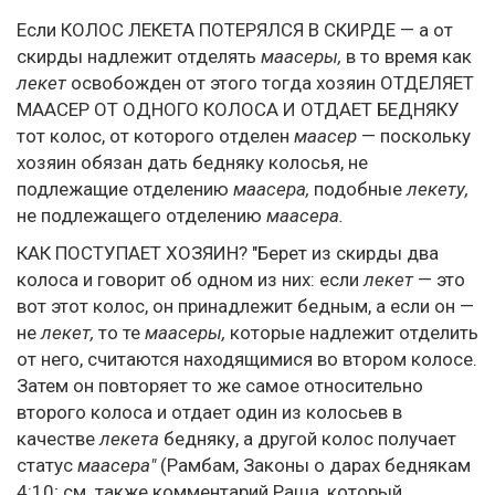
Если КОЛОС ЛЕКЕТА ПОТЕРЯЛСЯ В СКИРДЕ — а от
скирды надлежит отделять
маасеры,
в то время как
лекет
освобожден от этого тогда хозяин ОТДЕЛЯЕТ
МААСЕР ОТ ОДНОГО КОЛОСА И ОТДАЕТ БЕДНЯКУ
тот колос, от которого отделен
маасер
— поскольку
хозяин обязан дать бедняку колосья, не
подлежащие отделению
маасера,
подобные
лекету,
не подлежащего отделению
маасера.
КАК ПОСТУПАЕТ ХОЗЯИН? "Берет из скирды два
колоса и говорит об одном из них: если
лекет
— это
вот этот колос, он принадлежит бедным, а если он —
не
лекет,
то те
маасеры,
которые надлежит отделить
от него, считаются находящимися во втором колосе.
Затем он повторяет то же самое относительно
второго колоса и отдает один из колосьев в
качестве
лекета
бедняку, а другой колос получает
статус
маасера"
(Рамбам, Законы о дарах беднякам
4:10; см. также комментарий Раша, который