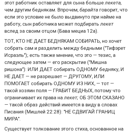
этот работник оставляет для сына больше
лекета,
чем другим беднякам. Впрочем,
барайта
говорит, что
если это условие не было выдвинуто при найме на
работу, сын работника может подбирать
лекет
вслед за своим отцом (Бава мециа 12a).
ТОТ, КТО НЕ ДАЕТ БЕДНЯКАМ СОБИРАТЬ, но хочет
собрать сам и разделить между бедными ("Тифэрет
Исраэль"); есть также мнение, что это — тезис, а
следующее затем — его раскрытие ("Мишна
ришона"): ИЛИ ДАЕТ собирать ОДНОМУ бедняку, И
НЕ ДАЕТ — не разрешает — ДРУГОМУ, ИЛИ
ПОМОГАЕТ собирать ОДНОМУ ИЗ НИХ, — тот —
такой хозяин поля — ГРАБИТ БЕДНЫХ, потому что
ограничивает их права на
лекет;
ОБ ЭТОМ СКАЗАНО
— такой образ действий имеется в виду в словах
Писания (Мишлей 22:28): "НЕ СДВИГАЙ ГРАНИЦ
МИРА".
Существует толкование этого стиха, основанное на