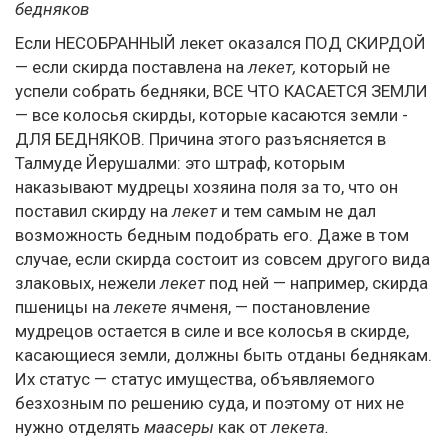
бедняков
Если НЕСОБРАННЫЙ лекет оказался ПОД СКИРДОЙ
— если скирда поставлена на
лекет,
который не
успели собрать бедняки, ВСЕ ЧТО КАСАЕТСЯ ЗЕМЛИ
— все колосья скирды, которые касаются земли -
ДЛЯ БЕДНЯКОВ. Причина этого разъясняется в
Талмуде Йерушалми: это штраф, которым
наказывают мудрецы хозяина поля за то, что он
поставил скирду на
лекет
и тем самым не дал
возможность бедным подобрать его. Даже в том
случае, если скирда состоит из совсем другого вида
злаковых, нежели
лекет
под ней — например, скирда
пшеницы на
лекете
ячменя, — постановление
мудрецов остается в силе и все колосья в скирде,
касающиеся земли, должны быть отданы беднякам.
Их статус — статус имущества, объявляемого
безхозным по решению суда, и поэтому от них не
нужно отделять
маасеры
как от
лекета.