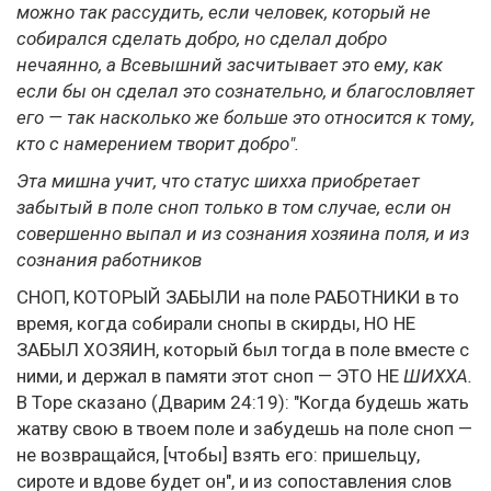
можно так рассудить, если человек, который не
собирался сделать добро, но сделал добро
нечаянно, а Всевышний засчитывает это ему, как
если бы он сделал это сознательно, и благословляет
его — так насколько же больше это относится к тому,
кто с намерением творит добро".
Эта мишна учит, что статус шихха приобретает
забытый в поле сноп только в том случае, если он
совершенно выпал и из сознания хозяина поля, и из
сознания работников
СНОП, КОТОРЫЙ ЗАБЫЛИ на поле РАБОТНИКИ в то
время, когда собирали снопы в скирды, НО НЕ
ЗАБЫЛ ХОЗЯИН, который был тогда в поле вместе с
ними, и держал в памяти этот сноп — ЭТО НЕ
ШИХХА.
В Торе сказано (Дварим 24:19): "Когда будешь жать
жатву свою в твоем поле и забудешь на поле сноп —
не возвращайся, [чтобы] взять его: пришельцу,
сироте и вдове будет он", и из сопоставления слов