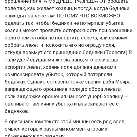
орошение поля. А МУДРЕЦЫ РАЗРЕШАЮТ орошать
поле так, как желает хозяин, и тогда, когда бедняки
приходят за
лекетом,
ПОТОМУ ЧТО ВОЗМОЖНО
сделать так, чтобы бедняки не потерпели убытка,
хозяин может проявить осторожность при орошении
поля с тем, чтобы не попортить
лекета,
или самому
собрать
лекет
и положить его на ограду поля,
откуда возьмут его пришедшие бедняки (Тосефта) В
Талмуде Йерушалми же сказано, что если вода
испортит
лекет,
хозяин поля должен деньгами
компенсировать убыток, который потерпели
бедняки. Однако согласно точке зрения раби Меира,
запрещающего орошение поля до сбора
лекета,
если задержка орошения нанесет ущерб хозяину —
оценивают величину убытка и взыскивают ее с
бедняков.
В оригинальном тексте этой мишны есть ряд слов,
смысл которых разными комментаторами
объясняется по-разному.