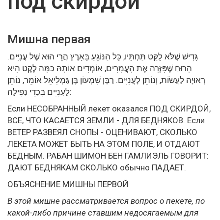
под скирдой
Мишна первая
גָּדִישׁ שֶׁלֹּא לֻקַּט תַּחְתָּיו, כָּל הַנּוֹגֵעַ בָּאָרֶץ הֲרֵי הוּא שֶׁל עֲנִיִּים.
הָרוּחַ שֶׁפִּזְּרָה אֶת הָעֳמָרִים, אוֹמְדִים אוֹתָהּ כַּמָּה לֶקֶט הִיא
רְאוּיָה לַעֲשׂוֹת, וְנוֹתֵן לָעֲנִיִּים. רַבָּן שִׁמְעוֹן בֶּן גַּמְלִיאֵל אוֹמֵר, נוֹתֵן
לָעֲנִיִּים בִּכְדֵי נְפִילָה:
Если НЕСОБРАННЫЙ лекет оказался ПОД СКИРДОЙ,
ВСЕ, ЧТО КАСАЕТСЯ ЗЕМЛИ - ДЛЯ БЕДНЯКОВ. Если
ВЕТЕР РАЗВЕЯЛ СНОПЫ - ОЦЕНИВАЮТ, СКОЛЬКО
ЛЕКЕТА МОЖЕТ БЫТЬ НА ЭТОМ ПОЛЕ, И ОТДАЮТ
БЕДНЫМ. РАБАН ШИМОН БЕН ГАМЛИЭЛЬ ГОВОРИТ:
ДАЮТ БЕДНЯКАМ СКОЛЬКО обычно ПАДАЕТ.
ОБЪЯСНЕНИЕ МИШНЫ ПЕРВОЙ
В этой мишне рассматривается вопрос о пекете, по
какой-либо причине ставшим недосягаемым для