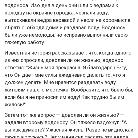
водоноса. Изо дня в день они шли с ведрами к
колодцу на окраине городка, черпали воду,
вытаскивали ведра веревкой и несли на коромысле
обратно, обходя дома и раздавая воду. Водоносы
были уже немолоды, но исправно выполняли свою
тяжелую работу.
Известная история рассказывает, что, когда одного
из них спросили, доволен ли он жизнью, водонос
ответил: "Жизнь моя прекрасна! Я благодарен Б-гу,
что Он дает мне силы ежедневно делать то, что я
должен делать. Мне нравится раздавать воду
жителям нашего местечка. Вообразите, что было бы,
если бы я не приносил им воду! Как трудно бы им
жилось!"
Затем тот же вопрос — доволен ли он жизнью? —
задали второму водоносу. Он тяжело вздохнул: "А
вы как думаете? Ужасная жизнь! Разве не видно, как
тяжко я тружусь? Нет у меня сил таскать эти ведра,