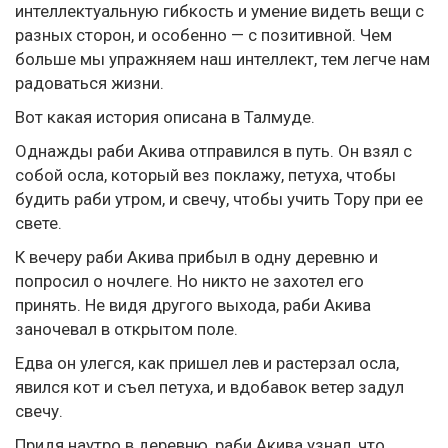
интеллектуальную гибкость и умение видеть вещи с
разных сторон, и особенно — с позитивной. Чем
больше мы упражняем наш интеллект, тем легче нам
радоваться жизни.
Вот какая история описана в Талмуде.
Однажды раби Акива отправился в путь. Он взял с
собой осла, который вез поклажу, петуха, чтобы
будить раби утром, и свечу, чтобы учить Тору при ее
свете.
К вечеру раби Акива прибыл в одну деревню и
попросил о ночлеге. Но никто не захотел его
принять. Не видя другого выхода, раби Акива
заночевал в открытом поле.
Едва он улегся, как пришел лев и растерзал осла,
явился кот и съел петуха, и вдобавок ветер задул
свечу.
Придя наутро в деревню, раби Акива узнал, что