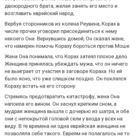
двоюродного брата, желая занять его место и
возглавить еврейский народ.
Вербуя сторонников из колена Реувена, Корах в
числе прочих уговорил присоединиться к нему
некоего Она. Вернувшись домой, Он сказал жене,
что намерен помочь Кораху бороться против Моше.
Жена Она понимала, что Корах затеял плохое дело.
Женщина принялась убеждать мужа, что он ничего
не выиграет от участия в заговоре Кораха. Но ей
было ясно, что уже слишком поздно: Он поклялся
Кораху встать на его сторону.
Стремясь предотвратить катастрофу, жена Она
напоила его вином. Он заснул крепким сном, а
мудрая женщина вышла с дочерью из шатра, и обе
они с непокрытой головой сели у входа у всех на
виду. В те времена ни одна еврейская женщина не
позволяла себе такого. Евреям не полагалось не то