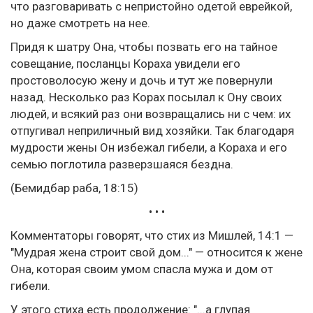
что разговаривать с непристойно одетой еврейкой,
но даже смотреть на нее.
Придя к шатру Она, чтобы позвать его на тайное
совещание, посланцы Кораха увидели его
простоволосую жену и дочь и тут же повернули
назад. Несколько раз Корах посылал к Ону своих
людей, и всякий раз они возвращались ни с чем: их
отпугивал неприличный вид хозяйки. Так благодаря
мудрости жены Он избежал гибели, а Кораха и его
семью поглотила разверзшаяся бездна.
(Бемидбар раба, 18:15)
• • •
Комментаторы говорят, что стих из Мишлей, 14:1 —
"Мудрая жена строит свой дом..." — относится к жене
Она, которая своим умом спасла мужа и дом от
гибели.
У этого стиха есть продолжение: "...а глупая