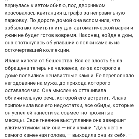
вернулась к автомобилю, под дворником
красовалась квитанция штрафа за неправильную
парковку. По дороге домой она вспомнила, что
забыла включить плиту для автоматической варки и
ужин не будет готов вовремя. Наконец, войдя в дом,
она споткнулась об упавший с полки камень из
осточертевшей коллекции.
Илана кипела от бешенства. Вся ее злость была
обращена теперь на человека, из-за которого в
доме появились ненавистные камни. Ее переполняло
негодование на мужа, до прихода которого
оставался час. Она мысленно оттачивала
обличительную речь, которой его встретит. Илана
припомнила все его недостатки, все обиды, которые
он успел ей нанести за совместно прожитые
месяцы. Свое гневное выступление она завершит
ультиматумом: или она — или камни. "Да у него у
самого каменная голова, — выходила она из себя. —