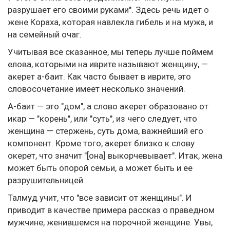
разрушает его своими руками". Здесь речь идет о
жене Кораха, которая навлекла гибель и на мужа, и
на семейный очаг.
Учитывая все сказанное, мы теперь лучше поймем
елова, которыми на иврите называют женщину, —
акерет а-баит. Как часто бывает в иврите, это
словосочетание имеет несколько значений.
А-баит — это "дом", а слово акерет образовано от
икар — "корень", или "суть", из чего следует, что
женщина — стержень, суть дома, важнейший его
компонент. Кроме того, акерет близко к слову
окерет, что значит "[она] выкорчевывает". Итак, жена
может быть опорой семьи, а может быть и ее
разрушительницей.
Талмуд учит, что "все зависит от женщины". И
приводит в качестве примера рассказ о праведном
мужчине, женившемся на порочной женщине. Увы,