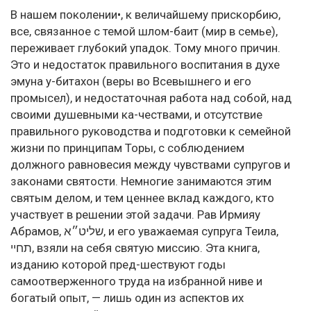
В нашем поколении•, к величайшему прискорбию,
все, связанное с темой шлом-баит (мир в семье),
переживает глубокий упадок. Тому много причин.
Это и недостаток правильного воспитания в духе
эмуна у-битахон (веры во Всевышнего и его
промысел), и недостаточная работа над собой, над
своими душевными ка-чествами, и отсутствие
правильного руководства и подготовки к семейной
жизни по принципам Торы, с соблюдением
должного равновесия между чувствами супругов и
законами святости. Немногие занимаются этим
святым делом, и тем ценнее вклад каждого, кто
участвует в решении этой задачи. Рав Ирмияу
Абрамов, שליט״א, и его уважаемая супруга Теила,
תחיי, взяли на себя святую миссию. Эта книга,
изданию которой пред-шествуют годы
самоотверженного труда на избранной ниве и
богатый опыт, — лишь один из аспектов их