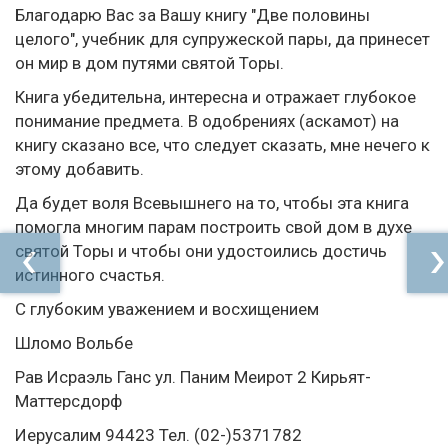
Благодарю Вас за Вашу книгу "Две половины
целого", учебник для супружеской пары, да принесет
он мир в дом путями святой Торы.
Книга убедительна, интересна и отражает глубокое
понимание предмета. В одобрениях (аскамот) на
книгу сказано все, что следует сказать, мне нечего к
этому добавить.
Да будет воля Всевышнего на то, чтобы эта книга
помогла многим парам построить свой дом в духе
святой Торы и чтобы они удостоились достичь
истинного счастья.
С глубоким уважением и восхищением
Шломо Вольбе
Рав Исраэль Ганс ул. Паним Меирот 2 Кирьят-
Маттерсдорф
Иерусалим 94423 Тел. (02-)5371782