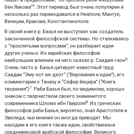
5
бен Яакова"
. Этот перевод был очень популярен и
несколько раз переиздавался в Неаполе, Мантуе,
Венеции, Кракове, Константинополе.
В своей книге р. Бахья не выступает как создатель
законченной философской системы. Но сталкиваясь
с “проклятыми вопросами“, он разбирает идеи
других ученых. Из еврейских философов
6
наибольшее влияние на него оказал р. Саадия-гаон
.
Очень часто р. Бахья цитирует известный труд
Саадии “Эму-нот ве-деот“ ("Верования и идеи"), его
комментарии к Танаху и “Сефер йецира" (“Книга
7
творения")
. Раби Бахья был, по-видимому, хорошо
знаком с творчеством своего знаменитого
8
современника Шломо ибн Гвироля
. Из греческих
философов раби Бахья, вероятно, знал Аристотеля и
Эвклида, чьи мнения он иногда приводит. Мы
находим в его книге также идеи, свойственные
средневековой арабской философии. Великого