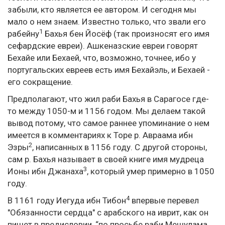
забыли, кто является ее автором. И сегодня мы
мало о нем знаем. Известно только, что звали его
1
рабейну
Бахья бен Йосёф (так произносят его имя
сефардские евреи). Ашкеназские евреи говорят
Бехайе или Бехаей, что, возможно, точнее, ибо у
португальских евреев есть имя Бехайэль, и Бехаей -
его сокращение.
Предполагают, что жил раби Бахья в Сарагосе где-
то между 1050-м и 1156 годом. Мы делаем такой
вывод потому, что самое раннее упоминание о нем
имеется в комментариях к Торе р. Авраама ибн
2
Эзры
, написанных в 1156 году. С другой стороны,
сам р. Бахья называет в своей книге имя мудреца
3
Ионы ибн Джанаха
, который умер примерно в 1050
году.
4
В 1161 году Иегуда ибн Тибон
впервые перевел
"Обязанности сердца" с арабского на иврит, как он
пишет в предисловии, “по просьбе раби Мешулама