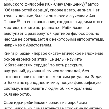
9
арабского философа Ибн-Сину (Авиценну)
автор
“Обязанностей сердца", скорее всего, не знал. Нет
точных данных, был ли он знаком с учением Аль-
10
Газали
, но высказывания, сходные с идеями этого
мистика, в книге встречаются. Раби Бахья не
выступает с развернутой критикой философов, но
иногда не соглашается с некоторыми авторитетами,
например с Аристотелем.
Книга р. Бахьи - первое систематическое изложение
основ еврейской этики. Ее цель - научить
“обязанностям сердца", то есть раскрыть
внутренний, духовный смысл заповедей, без
которого они становятся мертвым ритуалом. Задача
р. Бахьи не преподнести миру новую философскую
систему, а напомнить людям об их моральных
обязанностях.
Свои идеи раби Бахья черпает из еврейских
источников, но доказательства строит на понятных