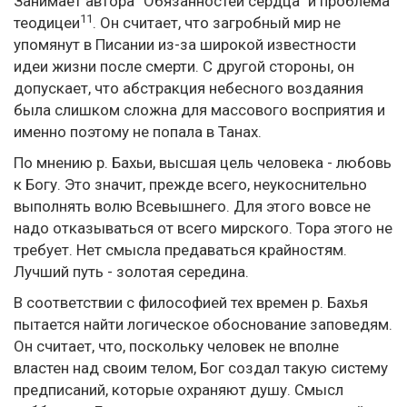
Занимает автора “Обязанностей сердца" и проблема
11
теодицеи
. Он считает, что загробный мир не
упомянут в Писании из-за широкой известности
идеи жизни после смерти. С другой стороны, он
допускает, что абстракция небесного воздаяния
была слишком сложна для массового восприятия и
именно поэтому не попала в Танах.
По мнению р. Бахьи, высшая цель человека - любовь
к Богу. Это значит, прежде всего, неукоснительно
выполнять волю Всевышнего. Для этого вовсе не
надо отказываться от всего мирского. Тора этого не
требует. Нет смысла предаваться крайностям.
Лучший путь - золотая середина.
В соответствии с философией тех времен р. Бахья
пытается найти логическое обоснование заповедям.
Он считает, что, поскольку человек не вполне
властен над своим телом, Бог создал такую систему
предписаний, которые охраняют душу. Смысл