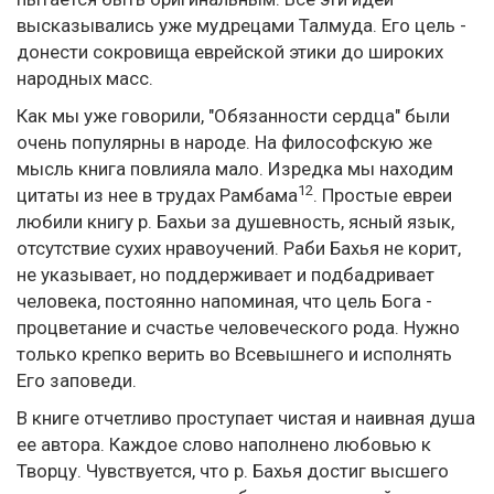
высказывались уже мудрецами Талмуда. Его цель -
донести сокровища еврейской этики до широких
народных масс.
Как мы уже говорили, "Обязанности сердца" были
очень популярны в народе. На философскую же
мысль книга повлияла мало. Изредка мы находим
12
цитаты из нее в трудах Рамбама
. Простые евреи
любили книгу р. Бахьи за душевность, ясный язык,
отсутствие сухих нравоучений. Раби Бахья не корит,
не указывает, но поддерживает и подбадривает
человека, постоянно напоминая, что цель Бога -
процветание и счастье человеческого рода. Нужно
только крепко верить во Всевышнего и исполнять
Его заповеди.
В книге отчетливо проступает чистая и наивная душа
ее автора. Каждое слово наполнено любовью к
Творцу. Чувствуется, что р. Бахья достиг высшего