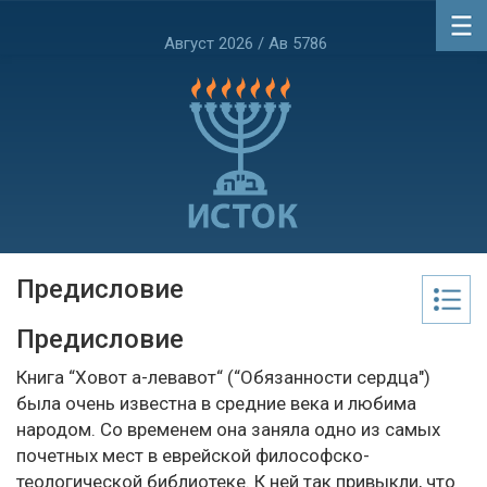
Август 2026 / Ав 5786
Предисловие
Предисловие
Книга “Ховот а-левавот“ (“Обязанности сердца")
была очень известна в средние века и любима
народом. Со временем она заняла одно из самых
почетных мест в еврейской философско-
теологической библиотеке. К ней так привыкли, что