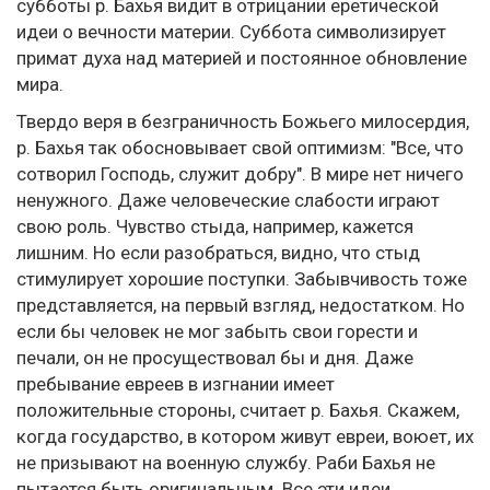
субботы р. Бахья видит в отрицании еретической
идеи о вечности материи. Суббота символизирует
примат духа над материей и постоянное обновление
мира.
Твердо веря в безграничность Божьего милосердия,
р. Бахья так обосновывает свой оптимизм: "Все, что
сотворил Господь, служит добру". В мире нет ничего
ненужного. Даже человеческие слабости играют
свою роль. Чувство стыда, например, кажется
лишним. Но если разобраться, видно, что стыд
стимулирует хорошие поступки. Забывчивость тоже
представляется, на первый взгляд, недостатком. Но
если бы человек не мог забыть свои горести и
печали, он не просуществовал бы и дня. Даже
пребывание евреев в изгнании имеет
положительные стороны, считает р. Бахья. Скажем,
когда государство, в котором живут евреи, воюет, их
не призывают на военную службу. Раби Бахья не
пытается быть оригинальным. Все эти идеи