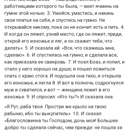
работницами которого ты была, — веет ячмень на
гумне этой ночью. 3. Умойся, умастись, и накинь
свои платья на себя, и спустись на гумно. Не
открывайся никому, пока он не кончит есть и пить. 4.
И когда он ляжет, узнай место, где он ляжет, приди,
открой его изножье и ляг, а он скажет тебе, что
делать». 5. И сказала ей: «Все, что скажешь мне,
сделаю». 6. И спустилась на гумно, и сделала все,
как приказала ее свекровь. 7. И поел Боаз, и попил, и
стало у него хорошо на душе; и пошел ложиться
спать с краю стога. И подошла она тихо, и открыла
его изножье, и легла 8. И вот в полночь содрогнулся
муж и схватился, и вот — женщина лежит в его
изножье. 9. И спросил: «Кто ты?» И сказала она:
«Я Рут, раба твоя. Простри же крыло на твою
рабыню, ибо ты выкупатель». 10. И сказал:
«Благословенна ты Господом, дочь моя! Большее
добро ты сделала сейчас, чем прежде: не пошла за