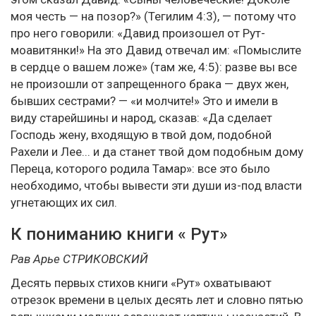
моя честь — на позор?» (Тегилим 4:3), — потому что
про него говорили: «Давид произошел от Рут-
моавитянки!» На это Давид отвечал им: «Помыслите
в сердце о вашем ложе» (там же, 4:5): разве вы все
не произошли от запрещенного брака — двух жен,
бывших сестрами? — «и молчите!» Это и имели в
виду старейшины и народ, сказав: «Да сделает
Господь жену, входящую в твой дом, подобной
Рахели и Лее... и да станет твой дом подобным дому
Переца, которого родила Тамар»: все это было
необходимо, чтобы вывести эти души из-под власти
угнетающих их сил.
К пониманию книги « Рут»
Рав Арье СТРИКОВСКИЙ
Десять первых стихов книги «Рут» охватывают
отрезок времени в целых десять лет и словно пятью