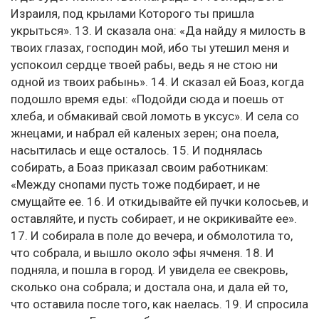
Израиля, под крылами Которого ты пришла
укрыться». 13. И сказала она: «Да найду я милость в
твоих глазах, господин мой, ибо ты утешил меня и
успокоил сердце твоей рабы, ведь я не стою ни
одной из твоих рабынь». 14. И сказал ей Боаз, когда
подошло время еды: «Подойди сюда и поешь от
хлеба, и обмакивай свой ломоть в уксус». И села со
жнецами, и набрал ей каленых зерен; она поела,
насытилась и еще осталось. 15. И поднялась
собирать, а Боаз приказал своим работникам:
«Между снопами пусть тоже подбирает, и не
смущайте ее. 16. И откидывайте ей пучки колосьев, и
оставляйте, и пусть собирает, и не окрикивайте ее».
17. И собирала в поле до вечера, и обмолотила то,
что собрала, и вышло около эфы ячменя. 18. И
подняла, и пошла в город. И увидела ее свекровь,
сколько она собрала; и достала она, и дала ей то,
что оставила после того, как наелась. 19. И спросила