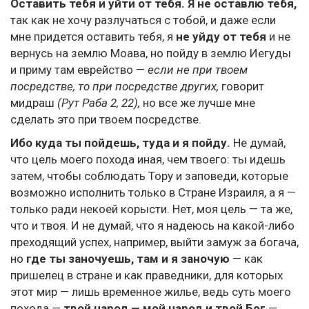
Оставить тебя и уйти от тебя. Я не оставлю тебя,
так как не хочу разлучаться с тобой, и даже если
мне придется оставить тебя, я
не уйду от тебя
и не
вернусь на землю Моава, но пойду в землю Иегуды
и приму там еврейство —
если не при твоем
посредстве, то при посредстве других,
говорит
мидраш
(Рут Раба 2, 22),
но все же лучше мне
сделать это при твоем посредстве.
Ибо куда ты пойдешь, туда и я пойду.
Не думай,
что цель моего похода иная, чем твоего: ты идешь
затем, чтобы соблюдать Тору и заповеди, которые
возможно исполнить только в Стране Израиля, а я —
только ради некоей корысти. Нет, моя цель — та же,
что и твоя. И не думай, что я надеюсь на какой-либо
преходящий успех, например, выйти замуж за богача,
но
где ты заночуешь, там и я заночую
— как
пришелец в стране и как праведники, для которых
этот мир — лишь временное жилье, ведь суть моего
похода —
твой народ — мой народ и твой Бог
—