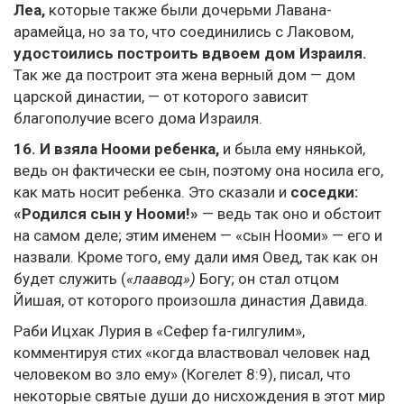
Леа,
которые также были дочерьми Лавана-
арамейца, но за то, что соединились с Лаковом,
удостоились построить вдвоем дом Израиля.
Так же да построит эта жена верный дом — дом
царской династии, — от которого зависит
благополучие всего дома Израиля.
16. И взяла Нооми ребенка,
и была ему нянькой,
ведь он фактически ее сын, поэтому она носила его,
как мать носит ребенка. Это сказали и
соседки:
«Родился сын у Нооми!»
— ведь так оно и обстоит
на самом деле; этим именем — «сын Нооми» — его и
назвали. Кроме того, ему дали имя Овед, так как он
будет служить (
«лаавод»)
Богу; он стал отцом
Йишая, от которого произошла династия Давида.
Раби Ицхак Лурия в «Сефер fa-гилгулим»,
комментируя стих «когда властвовал человек над
человеком во зло ему» (Когелет 8:9), писал, что
некоторые святые души до нисхождения в этот мир