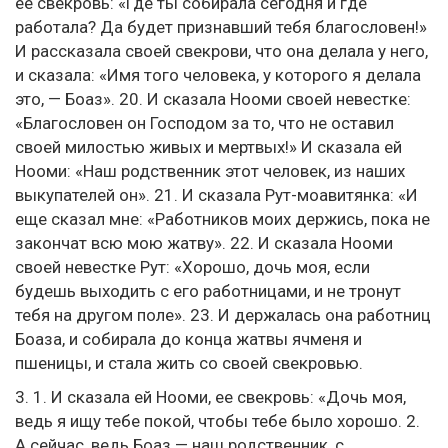
ее свекровь: «Где ты собирала сегодня и где
работала? Да будет признавший тебя благословен!»
И рассказала своей свекрови, что она делала у него,
и сказала: «Имя того человека, у которого я делала
это, — Боаз». 20. И сказала Нооми своей невестке:
«Благословен он Господом за то, что не оставил
своей милостью живых и мертвых!» И сказала ей
Нооми: «Наш родственник этот человек, из наших
выкупателей он». 21. И сказала Рут-моавитянка: «И
еще сказал мне: «Работников моих держись, пока не
закончат всю мою жатву». 22. И сказала Нооми
своей невестке Рут: «Хорошо, дочь моя, если
будешь выходить с его работницами, и не тронут
тебя на другом поле». 23. И держалась она работниц
Боаза, и собирала до конца жатвы ячменя и
пшеницы, и стала жить со своей свекровью.
3. 1. И сказала ей Нооми, ее свекровь: «Дочь моя,
ведь я ищу тебе покой, чтобы тебе было хорошо. 2.
А сейчас, ведь Боаз — наш родственник, с