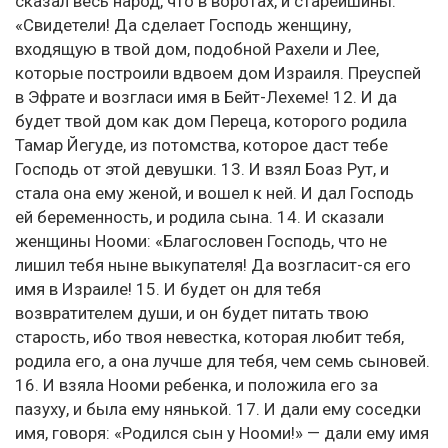
сказал весь народ, что в воротах, и старейшины:
«Свидетели! Да сделает Господь женщину,
входящую в твой дом, подобной Рахели и Лее,
которые построили вдвоем дом Израиля. Преуспей
в Эфрате и возгласи имя в Бейт-Лехеме! 12. И да
будет твой дом как дом Переца, которого родила
Тамар Йегуде, из потомства, которое даст тебе
Господь от этой девушки. 13. И взял Боаз Рут, и
стала она ему женой, и вошел к ней. И дал Господь
ей беременность, и родила сына. 14. И сказали
женщины Нооми: «Благословен Господь, что не
лишил тебя ныне выкупателя! Да возгласит-ся его
имя в Израиле! 15. И будет он для тебя
возвратителем души, и он будет питать твою
старость, ибо твоя невестка, которая любит тебя,
родила его, а она лучше для тебя, чем семь сыновей.
16. И взяла Нооми ребенка, и положила его за
пазуху, и была ему нянькой. 17. И дали ему соседки
имя, говоря: «Родился сын у Нооми!» — дали ему имя