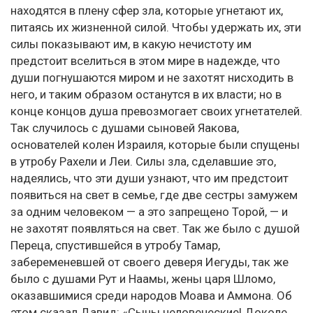
находятся в плену сфер зла, которые угнетают их,
питаясь их жизненной силой. Чтобы удержать их, эти
силы показывают им, в какую нечистоту им
предстоит вселиться в этом мире в надежде, что
души погнушаются миром и не захотят нисходить в
него, и таким образом останутся в их власти; но в
конце концов душа превозмогает своих угнетателей.
Так случилось с душами сыновей Яакова,
основателей колен Израиля, которые были спущены
в утробу Рахели и Леи. Силы зла, сделавшие это,
надеялись, что эти души узнают, что им предстоит
появиться на свет в семье, где две сестры замужем
за одним человеком — а это запрещено Торой, — и
не захотят появляться на свет. Так же было с душой
Переца, спустившейся в утробу Тамар,
забеременевшей от своего деверя Иегуды, так же
было с душами Рут и Наамы, жены царя Шломо,
оказавшимися среди народов Моава и Аммона. Об
этом сказал Давид: «Сыны человеческие! Доколе