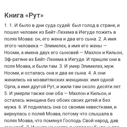
Книга «Рут»
1. 1. И было в дни суда судей: был голод в стране, и
пошел человек из Бейт-Лехема в Иегуде пожить в
полях Моава: он, его жена и два его сына. 2. А имя
этого человека — Элимелех, а имя его жены —
Нооми, а имена двух его сыновей — Махлон и Кильон,
Эф-ратяне из Бейт-Лехема в Иегуде. И пришли они в
поля Моава, и были там. 3. И умер Элимелех, муж
Нооми, и осталась она и два ее сына. 4. А они
женились на моавитянских женщинах: имя одной
Орпа, а имя другой Рут, и жили там около десяти лет.
5. И умерли также они оба — Махлон и Кильон, и
осталась женщина без обоих своих детей и без
мужа. 6. И поднялась она со своими невестками, и
вернулась с полей Моава, потому что слышала в
полях Моава, что помянул Господь Свой народ, дав