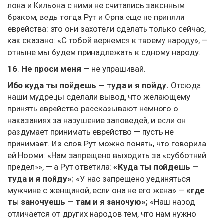
лона и Кильона с ними не считались законным
браком, ведь тогда Рут и Орпа еще не приняли
еврейства: это они захотели сделать только сейчас,
как сказано: «С тобой вернемся к твоему народу», —
отныне мы будем принадлежать к одному народу.
16. Не проси меня
— не упрашивай.
Ибо куда ты пойдешь — туда и я пойду.
Отсюда
наши мудрецы сделали вывод, что желающему
принять еврейство рассказывают немного о
наказаниях за нарушение заповедей, и если он
раздумает принимать еврейство — пусть не
принимает. Из слов Рут можно понять, что говорила
ей Нооми: «Нам запрещено выходить за «субботний
предел»», — а Рут ответила:
«Куда ты пойдешь —
туда и я пойду»;
«У нас запрещено уединяться
мужчине с женщиной, если она не его жена» —
«где
ты заночуешь — там и я заночую»;
«Наш народ
отличается от других народов тем, что нам нужно