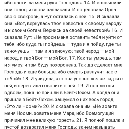
ибо настигла меня рука Господня». 14. И возвысили
они голос, и снова заплакали. И поцеловала Орпа
свою свекровь, а Рут осталась с ней. 15. И сказала
она: «Вот, вернулась твоя невестка к своему народу
и к своим богам. Вернись за своей невесткой!» 16. И
сказала Рут: «Не проси меня оставить тебя и уйти от
тебя, ибо куда ты пойдешь — туда и я пойду, где ты
заночуешь — там и я заночую; твой народ — мой
народ, и твой Бог — мой Бог. 17. Как ты умрешь, там
и я умру, и там буду похоронена. Так да сделает мне
Господь и еще больше, ибо смерть разлучит нас с
тобой!» 18. И увидела, что она упорно желает идти с
ней, и перестала говорить с ней. 19. И пошли они
вдвоем, пока не пришли в Бейт-Лехем. А когда они
пришли в Бейт-Лехем, зашумел о них весь город:
«Это ли Нооми?» 20. И сказала она им: «Не зовите
меня Нооми, зовите меня Мара, ибо Всемогущий
причинил мне великую горесть. 21. Я полной пошла и
пустой возвратил меня Господь; зачем называть