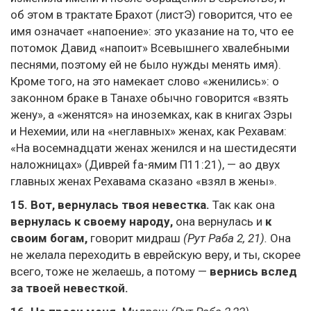
об этом в трактате Брахот (листЭ) говорится, что ее
имя означает «напоение»: это указание на то, что ее
потомок Давид «напоит» Всевышнего хвалебными
песнями, поэтому ей не было нужды менять имя).
Кроме того, на это намекает слово «женились»: о
законном браке в Танахе обычно говорится «взять
жену», а «женятся» на иноземках, как в книгах Эзры
и Нехемии, или на «неглавных» женах, как Рехавам:
«На восемнадцати женах женился и на шестидесяти
наложницах» (Диврей fa-ямим П11:21), — ао двух
главных женах Рехавама сказано «взял в жены».
15.
Вот, вернулась твоя невестка.
Так как она
вернулась к своему народу,
она вернулась и
к
своим богам,
говорит мидраш
(Рут Раба 2, 21).
Она
не желала переходить в еврейскую веру, и ты, скорее
всего, тоже не желаешь, а потому —
вернись вслед
за твоей невесткой.