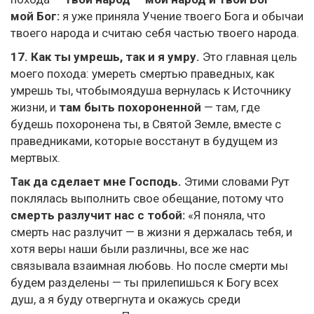
мой Бог:
я уже приняла Учение твоего Бога и обычаи
твоего народа и считаю себя частью твоего народа.
17. Как ты умрешь, так и я умру.
Это главная цель
моего похода: умереть смертью праведных, как
умрешь ты, чтобымоядуша вернулась к Источнику
жизни, и
там быть похороненной
— там, где
будешь похоронена ты, в Святой Земле, вместе с
праведниками, которые восстанут в будущем из
мертвых.
Так да сделает мне Господь.
Этими словами Рут
поклялась выполнить свое обещание, потому что
смерть разлучит нас с тобой:
«Я поняла, что
смерть нас разлучит — в жизни я держалась тебя, и
хотя веры наши были различны, все же нас
связывала взаимная любовь. Но после смерти мы
будем разделены — ты прилепишься к Богу всех
душ, а я буду отвергнута и окажусь среди