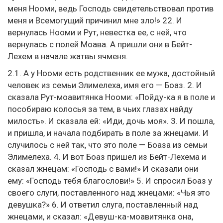
меня Нооми, ведь Господь свидетельствовал против
меня и Всемогущий причинил мне зло!» 22. И
вернулась Нооми и Рут, невестка ее, с ней, что
вернулась с полей Моава. А пришли они в Бейт-
Лехем в начале жатвы ячменя.
2.1. А у Нооми есть родственник ее мужа, достойный
человек из семьи Элимелеха, имя его — Боаз. 2. И
сказала Рут-моавитянка Нооми: «Пойду-ка я в поле и
пособираю колосья за тем, в чьих глазах найду
милость». И сказала ей: «Иди, дочь моя». 3. И пошла,
и пришла, и начала подбирать в поле за жнецами. И
случилось с ней так, что это поле — Боаза из семьи
Элимелеха. 4. И вот Боаз пришел из Бейт-Лехема и
сказал жнецам: «Господь с вами!» И сказали они
ему: «Господь тебя благослови!» 5. И спросил Боаз у
своего слуги, поставленного над жнецами: «Чья это
девушка?» 6. И ответил слуга, поставленный над
жнецами, и сказал: «Девуш-ка-моавитянка она,