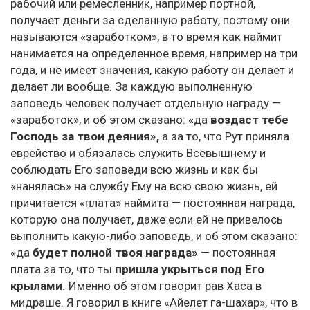
рабочий или ремесленник, например портной,
получает деньги за сделанную работу, поэтому они
называются «заработком», в то время как наймит
нанимается на определенное время, например на три
года, и не имеет значения, какую работу он делает и
делает ли вообще. За каждую выполненную
заповедь человек получает отдельную награду —
«заработок», и об этом сказано: «да
воздаст тебе
Господь за твои деяния»,
а за то, что Рут приняла
еврейство и обязалась служить Всевышнему и
соблюдать Его заповеди всю жизнь и как бы
«нанялась» на службу Ему на всю свою жизнь, ей
причитается «плата» наймита — постоянная награда,
которую она получает, даже если ей не привелось
выполнить какую-либо заповедь, и об этом сказано:
«да
будет полной твоя награда»
— постоянная
плата за то, что ты
пришла укрыться под Его
крылами.
Именно об этом говорит рав Хаса в
мидраше. Я говорил в книге «Айелет га-шахар», что в