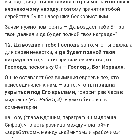
выгоды, ведь
ты оставила отца и мать и пошла к
незнакомому народу,
поэтому принятие тобой
еврейства было наверняка бескорыстным.
Зачем нужно повторять — Да воздаст тебе Б-г за
твои деяния и да будет полной твоя награда»?
12.
Да воздаст тебе Господь
за то, что ты сделала
для своей невестки,
и да будет полной твоя
награда
за то, что ты приняла еврейство,
от
Господа,
поскольку Он —
Господь, Бог Израиля,
Он не оставляет без внимания евреев и тех, кто
присоединился к ним, — за то, что ты
пришла
укрыться под Его крылами,
говорит рав Хаса в
мидраше
(Рут Раба
5,
4).
Я уже объяснял в
комментарии
на Тору (глава Кдошим, параграф 30 мидраша
Сифра), что есть разница между «платой» и
«заработком», между «наймитом» и «рабочим»: