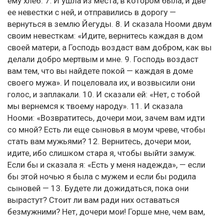
ему хлеб. 7. И ушла из места, в котором была, и две
ее невестки с ней, и отправились в дорогу —
вернуться в землю Йегуды. 8. И сказала Нооми двум
своим невесткам: «Идите, вернитесь каждая в дом
своей матери, а Господь воздаст вам добром, как вы
делали добро мертвым и мне. 9. Господь воздаст
вам тем, что вы найдете покой — каждая в доме
своего мужа». И поцеловала их, и возвысили они
голос, и заплакали. 10. И сказали ей: «Нет, с тобой
мы вернемся к твоему народу». 11. И сказала
Нооми: «Возвратитесь, дочери мои, зачем вам идти
со мной? Есть ли еще сыновья в моум чреве, чтобы
стать вам мужьями? 12. Вернитесь, дочери мои,
идите, ибо слишком стара я, чтобы выйти замуж.
Если бы и сказала я: «Есть у меня надежда», — если
бы этой ночью я была с мужем и если бы родила
сыновей — 13. Будете ли дожидаться, пока они
вырастут? Стоит ли вам ради них оставаться
безмужними? Нет, дочери мои! Горше мне, чем вам,