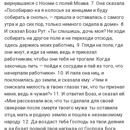
вернувшаяся с Нооми с полей Моава. 7. Она сказала:
«Пособираю-ка я колосья за жнецами и буду
собирать в снопы», — пришла и оставалась с самого
утра и до сих пор, только немного сидела в доме». 8.
И сказал Боаз Рут: «Ты слышишь, дочь моя? Не ходи
собирать на другое поле и не переходи отсюда;
здесь держись моих работниц. 9. Гляди на поле, где
они жнут, и иди за ними, ведь я приказал
работникам, чтобы они тебя не трогали. Когда
захочешь пить — пойди к сосудам и пей из того, что
начерпали работники». 10. И пала она ниц, и
поклонилась до земли, и сказала ему: «Чем я
снискала милость в твоих глазах так, что ты признал
меня, ведь я чужая?» 11. И ответил Боаз, и сказал ей:
«Мне рассказали все, что ты сделала для своей
свекрови после смерти твоего мужа: ты оставила
отца, мать и родную землю и пошла к незнакомому
народу. 12. Да воздаст тебе Господь за твои деяния
и да будет полной твоя награда от Господа, Бога