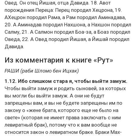
Овед. Он отец Йишая, отца Давида. 18. Авот
порождения Переца: Перец породил Хецрона, 19.
АХецрон породил Рама, а Рам породил Аминадава,
20. А Аминадав породил Нахшона, а Нахшон породил
Салму, 21. А Салмон породил Боа-за, а Боаз породил
Оведа, 22. А Овед породил Йишая, а Йишай породил
Давида.
Из комментария к книге «Рут»
РАШИ (раби Шломо бен Ицхак)
1.12. Ибо слишком стара я, чтобы выйти замуж.
Чтобы выйти замуж и родить сыновей, за которых
вы могли бы выйти замуж. А они не будут
запрещены вам, и вы не будете запрещены им по
закону о «жене брата, которого еще не было на
свете» (которая не имеет права заключать с ним
левиратный брак), потому что к вам вообще не
относится закон о левиратном браке. Браки Мах-