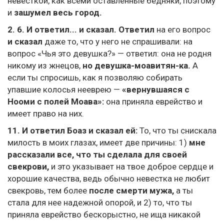
невесткой, как всеми оставленные бедняки, поэтому
и
зашумел весь город.
2. 6. И ответил... и сказал. Ответил
на его вопрос
и сказал
даже то, что у него не спрашивали: на
вопрос «Чья это девушка?» — ответил: она не родня
никому из жнецов,
но девушка-моавитян-ка.
А
если ты спросишь, как я позволяю собирать
упавшие колосья нееврею —
«вернувшаяся с
Нооми с полей Моава»:
она приняла еврейство и
имеет право на них.
11.
И ответил Боаз и сказал ей:
То, что ты снискала
милость в моих глазах, имеет две причины: 1)
мне
рассказали все, что ты сделала для своей
свекрови,
и это указывает на твое доброе сердце и
хорошие качества, ведь обычно невестка не любит
свекровь, тем более
после смерти мужа,
а ты
стала для нее надежной опорой, и 2) то, что ты
приняла еврейство бескорыстно, не ища никакой