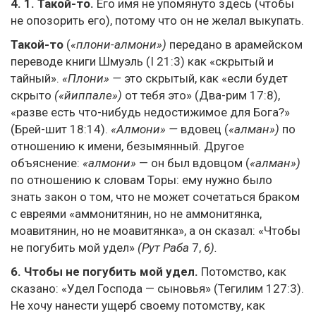
4. 1. Такой-то.
Его имя не упомянуто здесь (чтобы
не опозорить его), потому что он не желал выкупать.
Такой-то
(
«плони-алмони»)
передано в арамейском
переводе книги Шмуэль (I 21:3) как «скрытый и
тайный».
«Плони» —
это скрытый, как «если будет
скрыто
(«йиппале»)
от тебя это» (Два-рим 17:8),
«разве есть что-нибудь недостижимое для Бога?»
(Брей-шит 18:14).
«Алмони» —
вдовец (
«алман»)
по
отношению к имени, безымянный. Другое
объяснение:
«алмони»
— он был вдовцом (
«алман»)
по отношению к словам Торы: ему нужно было
знать закон о том, что не может сочетаться браком
с евреями «аммонитянин, но не аммонитянка,
моавитянин, но не моавитянка», а он сказал: «Чтобы
не погубить мой удел»
(Рут Раба
7,
6).
6. Чтобы не погубить мой удел.
Потомство, как
сказано: «Удел Господа — сыновья» (Тегилим 127:3).
Не хочу нанести ущерб своему потомству, как