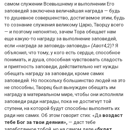
самом служении Всевышнему и выполнении Его
заповедей заключена величайшая награда — будь
то душевное совершенство, достигаемое этим, будь
то сознание служения великому Царю, Творцу всего
— и поэтому непонятно, зачем Тора обещает нам
еще какую-то награду за выполнение заповедей,
если
«награда за заповедь-заповедь» (Авот4,
2)? Я
объяснил, что тому, у кого есть сердце, способное
понимать, и душа, способная чувствовать сладость
и приятность заповеди, действительно нет нужды
обещать награду за заповеди, кроме самих
заповедей. Но поскольку большинство людей на это
не способны, Творец был вынужден обещать им
награду в материальном мире, чтобы они исполняли
заповеди ради награды, пока не достигнут той
ступени, на которой будут способны выполнять их
ради них самих. Об этом говорит стих: «Да
воздаст
тебе Бог за твои деяния»,
— даст тебе
заработанное тобой, но на самом деле
«будет