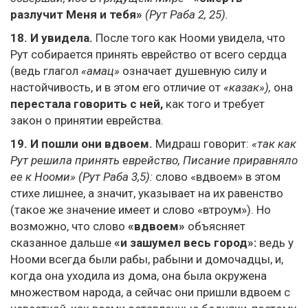
разлучит Меня и тебя»
(Рут Раба 2, 25).
18.
И увидела.
После того как Нооми увидела, что
Рут собирается принять еврейство от всего сердца
(ведь глагол
«амац»
означает душевную силу и
настойчивость, и в этом его отличие от
«казак»),
она
перестала говорить с ней,
как того и требует
закон о принятии еврейства.
19.
И пошли они вдвоем.
Мидраш говорит:
«так как
Рут решила принять еврейство, Писание приравняло
ее к Нооми» (Рут Раба 3,5):
слово «вдвоем» в этом
стихе лишнее, а значит, указывает на их равенство
(такое же значение имеет и слово «втроум»). Но
возможно, что слово
«вдвоем»
объясняет
сказанное дальше
«и зашумел весь город»:
ведь у
Нооми всегда были рабы, рабыни и домочадцы, и,
когда она уходила из дома, она была окружена
множеством народа, а сейчас они пришли вдвоем с