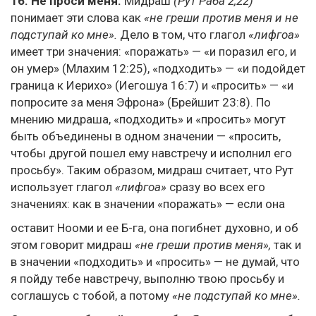
16.
Не проси меня.
Мидраш
(Рут Раба 2,22)
понимает эти слова как
«не греши против меня и не
подступай ко мне».
Дело в том, что глагол
«лифгоа»
имеет три значения: «поражать» — «и поразил его, и
он умер» (Млахим 12:25), «подходить» — «и подойдет
граница к Иерихо» (Иегошуа 16:7) и «просить» — «и
попросите за меня Эфрона» (Брейшит 23:8). По
мнению мидраша, «подходить» и «просить» могут
быть объединены в одном значении — «просить,
чтобы другой пошел ему навстречу и исполнил его
просьбу». Таким образом, мидраш считает, что Рут
использует глагол
«лифгоа»
сразу во всех его
значениях: как в значении «поражать» — если она
оставит Нооми и ее Б-га, она погибнет духовно, и об
этом говорит мидраш
«не греши против меня»,
так и
в значении «подходить» и «просить» — не думай, что
я пойду тебе навстречу, выполню твою просьбу и
соглашусь с тобой, а потому
«не подступай ко мне».