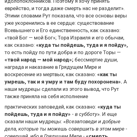
идолопоклонников. Поэтому я хочу принять
еврейство, и тогда даже смерть нас не разделит».
Этими словами Рут показала, что все основы веры
уже укоренились в ее сердце: существование
Всевышнего и Его единственность, как сказано:
«твой Бог — мой Бог»; Тора Израиля и его обычаи,
как сказано:
«куда ты пойдешь, туда и я пойду»,
то есть пойду по пути добра и по дороге Торы —
«твой народ — мой народ»;
бессмертие души,
награда и наказание в Грядущем Мире и
воскресение из мертвых, как сказано:
«как ты
умрешь, так и я умру и там буду похоронена».
А
наши мудрецы сделали из этого вывод, что Рут
также приняла на себя исполнение
практических заповедей, как сказано:
«куда ты
пойдешь, туда и я пойду»
-
в субботу».
И еще
сказали наши мудрецы:
«Всезаповеди и добрые
дела, которые ты можешь совершить в этом мире -
совершай, ибо в Грядущем Мире -
«смерть