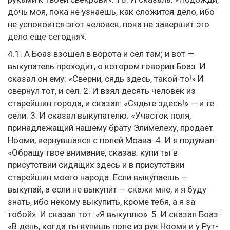
дочь моя, пока не узнаешь, как сложится дело, ибо
не успокоится этот человек, пока не завершит это
дело еще сегодня».
4.1. А Боаз взошел в ворота и сел там; и вот —
выкупатель проходит, о котором говорил Боаз. И
сказал он ему: «Сверни, сядь здесь, такой-то!» И
свернул тот, и сел. 2. И взял десять человек из
старейшин города, и сказал: «Сядьте здесь!» — и те
сели. 3. И сказал выкупателю: «Участок поля,
принадлежащий нашему брату Элимелеху, продает
Нооми, вернувшаяся с полей Моава. 4. И я подумал:
«Обращу твое внимание, сказав: купи ты в
присутствии сидящих здесь и в присутствии
старейшин моего народа. Если выкупаешь —
выкупай, а если не выкупит — скажи мне, и я буду
знать, ибо некому выкупить, кроме тебя, а я за
тобой». И сказал тот: «Я выкуплю». 5. И сказал Боаз:
«В день, когда ты купишь поле из рук Нооми и у Рут-