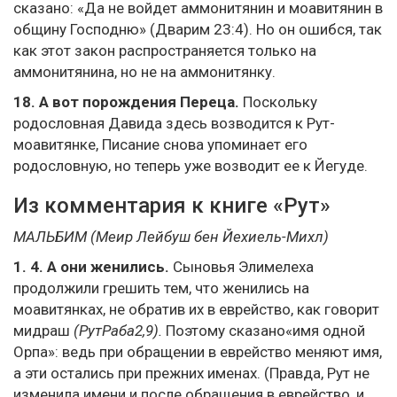
сказано: «Да не войдет аммонитянин и моавитянин в
общину Господню» (Дварим 23:4). Но он ошибся, так
как этот закон распространяется только на
аммонитянина, но не на аммонитянку.
18. А вот порождения Переца.
Поскольку
родословная Давида здесь возводится к Рут-
моавитянке, Писание снова упоминает его
родословную, но теперь уже возводит ее к Йегуде.
Из комментария к книге «Рут»
МАЛЬБИМ (Меир Лейбуш бен Йехиель-Михл)
1. 4. А они женились.
Сыновья Элимелеха
продолжили грешить тем, что женились на
моавитянках, не обратив их в еврейство, как говорит
мидраш
(РутРаба2,9).
Поэтому сказано«имя одной
Орпа»: ведь при обращении в еврейство меняют имя,
а эти остались при прежних именах. (Правда, Рут не
изменила имени и после обращения в еврейство, и