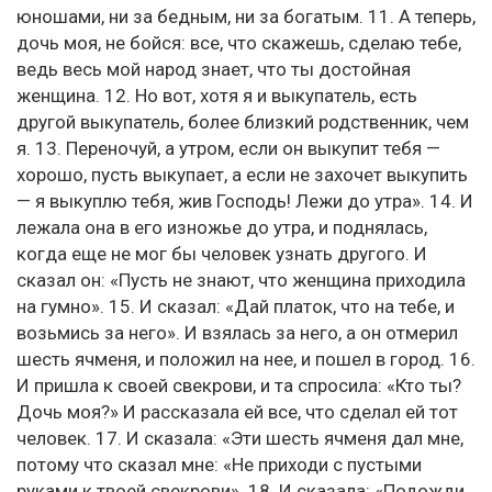
юношами, ни за бедным, ни за богатым. 11. А теперь,
дочь моя, не бойся: все, что скажешь, сделаю тебе,
ведь весь мой народ знает, что ты достойная
женщина. 12. Но вот, хотя я и выкупатель, есть
другой выкупатель, более близкий родственник, чем
я. 13. Переночуй, а утром, если он выкупит тебя —
хорошо, пусть выкупает, а если не захочет выкупить
— я выкуплю тебя, жив Господь! Лежи до утра». 14. И
лежала она в его изножье до утра, и поднялась,
когда еще не мог бы человек узнать другого. И
сказал он: «Пусть не знают, что женщина приходила
на гумно». 15. И сказал: «Дай платок, что на тебе, и
возьмись за него». И взялась за него, а он отмерил
шесть ячменя, и положил на нее, и пошел в город. 16.
И пришла к своей свекрови, и та спросила: «Кто ты?
Дочь моя?» И рассказала ей все, что сделал ей тот
человек. 17. И сказала: «Эти шесть ячменя дал мне,
потому что сказал мне: «Не приходи с пустыми
руками к твоей свекрови». 18. И сказала: «Подожди,