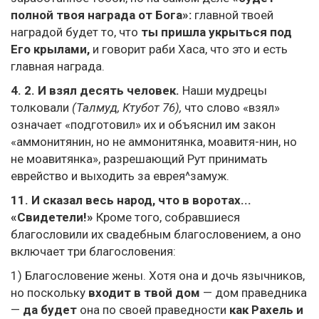
полной твоя награда от Бога»:
главной твоей
наградой будет то, что
ты пришла укрыться под
Его крылами,
и говорит раби Хаса, что это и есть
главная награда.
4. 2. И взял десять человек.
Наши мудрецы
толковали
(Талмуд, Ктубот 76),
что слово «взял»
означает «подготовил» их и объяснил им закон
«аммонитянин, но не аммонитянка, моавитя-нин, но
не моавитянка», разрешающий Рут принимать
еврейство и выходить за еврея^замуж.
11. И сказал весь народ, что в воротах...
«Свидетели!»
Кроме того, собравшиеся
благословили их свадебным благословением, а оно
включает три благословения:
1) Благословение жены. Хотя она и дочь язычников,
но поскольку
входит в твой дом
— дом праведника
—
да будет
она по своей праведности
как Рахель и