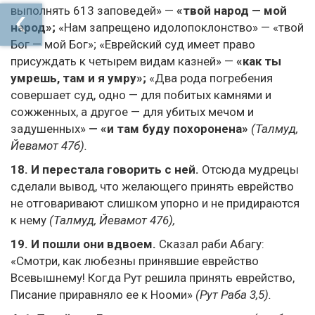
выполнять 613 заповедей» —
«твой народ — мой
народ»;
«Нам запрещено идолопоклонство» — «твой
Бог — мой Бог»; «Еврейский суд имеет право
присуждать к четырем видам казней» —
«как ты
умрешь, там и я умру»;
«Два рода погребения
совершает суд, одно — для побитых камнями и
сожженных, а другое — для убитых мечом и
задушенных»
— «и там буду похоронена»
(Талмуд,
Йевамот 47б).
18.
И перестала говорить с ней.
Отсюда мудрецы
сделали вывод, что желающего принять еврейство
не отговаривают слишком упорно и не придираются
к нему
(Талмуд, Йевамот 476),
19.
И пошли они вдвоем.
Сказал раби Абагу:
«Смотри, как любезны принявшие еврейство
Всевышнему! Когда Рут решила принять еврейство,
Писание приравняло ее к Нооми»
(Рут Раба 3,5).