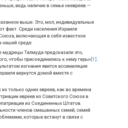
еньше, ведь наличие в семье неевреев —
сказанное выше. Это, мол, индивидуальные
от факт. Среди населения Израиля
 Союза, включающая в себя известное
в нашей среде.
е мудрецы Талмуда предсказали это,
ого, чтобы присоединились к нему геры»
[1]
.
езультатом изгнания явится ассимиляция
зраиля вернутся домой вместе с
 из только одних евреев, как во времена
атриации евреев из Советского Союза в
епатриации из Соединенных Штатов.
ьности членов смешанных семей, семей
облемами, которые встанут в связи с