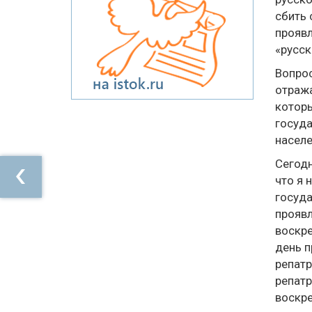
сбить 
проявл
«русск
Вопрос
отража
которы
госуда
населе
Сегодн
что я 
госуда
проявл
воскре
день п
репатр
репат
воскре