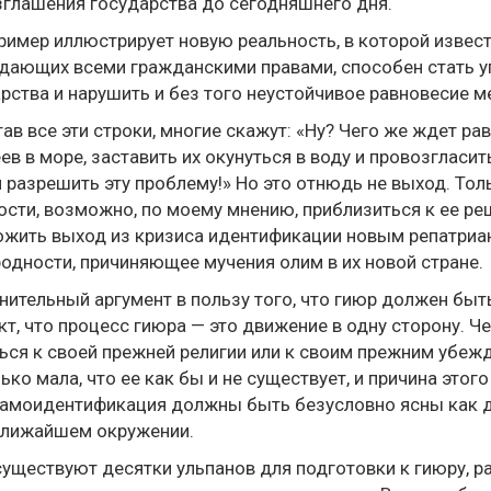
глашения государства до сегодняшнего дня.
ример иллюстрирует новую реальность, в которой извес
дающих всеми гражданскими правами, способен стать у
рства и нарушить и без того неустойчивое равновесие м
ав все эти строки, многие скажут: «Ну? Чего же ждет ра
ев в море, заставить их окунуться в воду и провозгласить
разрешить эту проблему!» Но это отнюдь не выход. Тол
сти, возможно, по моему мнению, приблизиться к ее р
жить выход из кризиса идентификации новым репатриа
одности, причиняющее мучения олим в их новой стране.
ительный аргумент в пользу того, что гиюр должен быт
кт, что процесс гиюра — это движение в одну сторону. 
ься к своей прежней религии или к своим прежним убе
ько мала, что ее как бы и не существует, и причина этог
самоидентификация должны быть безусловно ясны как для
ближайшем окружении.
уществуют десятки ульпанов для подготовки к гиюру, ра