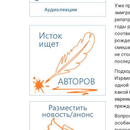
Уже пр
Аудиолекции
эмигра
репатр
годы р
соотве
рожден
смешан
не сто
послед
Подход
Израил
одной 
какой 
евреям
прежде
Вопрос
особен
русско