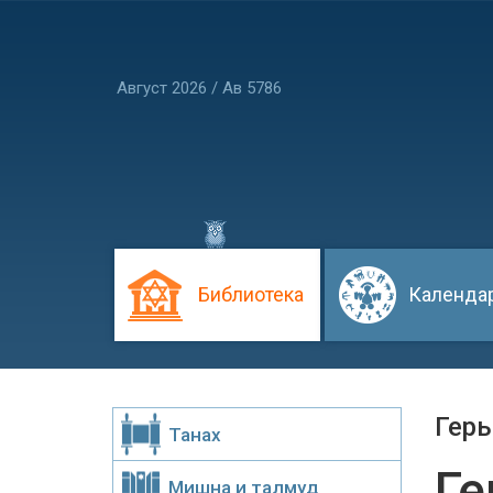
Август 2026 / Ав 5786
Библиотека
Календа
Геры
Танах
Ге
Мишна и талмуд