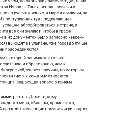
ые часы, по окончании рабочего дня, в них
тва Израиль, Танах, основы религии и
но на русском языке, в мире и согласии, на
. Из поступающих туда подавляющее
 успешно абсорбироваться в стране, и
чти все они желают, чтобы в графе
) в их документах было записано «еврей».
ся) выходят из ульпана, уже гораздо лучше
они присоединяются.
ом), который занимается только
воспитанию и образованию, чем к
 биографией, узнают причины, по которым
 пройти гиюр, к каждому относятся
нстанция, решающая вопрос о приеме
иммигрантов. Даже те, кому
ападного мира, обязаны, кроме этого,
А проходят желающие получить «грин кард»