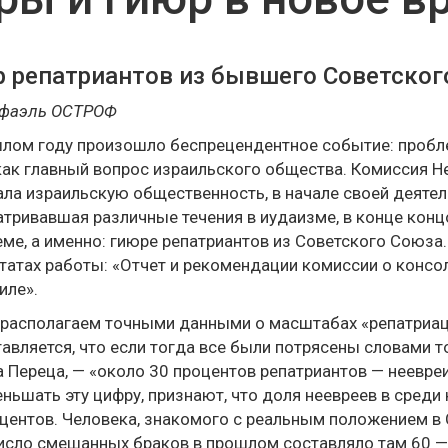
 репатриантов из бывшего Советског
афаэль ОСТРОФ
лом году произошло беспрецендентное событие: пробл
как главный вопрос израильского общества. Комиссия Н
ла израильскую общественность, в начале своей деяте
тривавшая различные течения в иудаизме, в конце конц
ме, а именно: гиюре репатриантов из Советского Союза.
татах работы: «Отчет и рекомендации комиссии о консо
иле».
располагаем точными данными о масштабах «репатриации
авляется, что если тогда все были потрясены словами 
 Переца, — «около 30 процентов репатриантов — неевреи»
ньшать эту цифру, признают, что доля неевреев в среди
центов. Человека, знакомого с реальным положением в 
исло смешанных браков в прошлом составляло там 60 — 