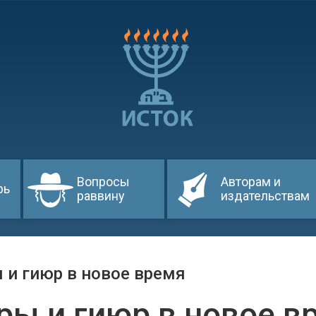
Вопросы
Авторам и
рь
раввину
издательствам
 и гиюр в новое время
ры и гиюр в новое в