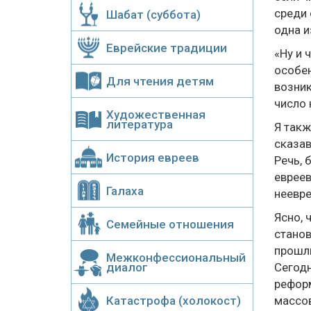
среди 
Шабат (суббота)
одна и
Еврейские традиции
«Ну и 
особен
Для чтения детям
возник
число 
Художественная
литература
Я такж
сказав
История евреев
Речь, 
евреев
Галаха
неевре
Ясно, 
Семейные отношения
станов
прошлы
Межконфессиональный
диалог
Сегодн
реформ
Катастрофа (холокост)
массов