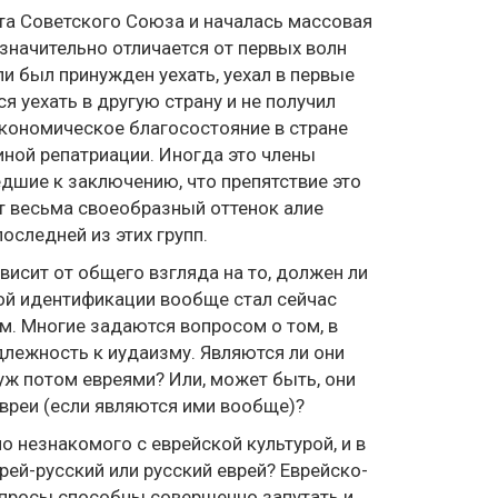
ота Советского Союза и началась массовая
значительно отличается от первых волн
ли был принужден уехать, уехал в первые
я уехать в другую страну и не получил
кономическое благосостояние в стране
иной репатриации. Иногда это члены
дшие к заключению, что препятствие это
ют весьма своеобразный оттенок алие
оследней из этих групп.
исит от общего взгляда на то, должен ли
ой идентификации вообще стал сейчас
м. Многие задаются вопросом о том, в
лежность к иудаизму. Являются ли они
уж потом евреями? Или, может быть, они
евреи (если являются ими вообще)?
 незнакомого с еврейской культурой, и в
врей-русский или русский еврей? Еврейско-
опросы способны совершенно запутать и