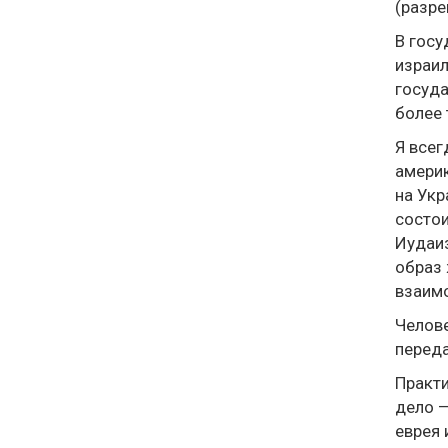
(разре
В госу
израил
госуда
более 
Я всег
америк
на Укр
состои
Иудаиз
образ 
взаимо
Челове
перед
Практи
дело —
еврея 