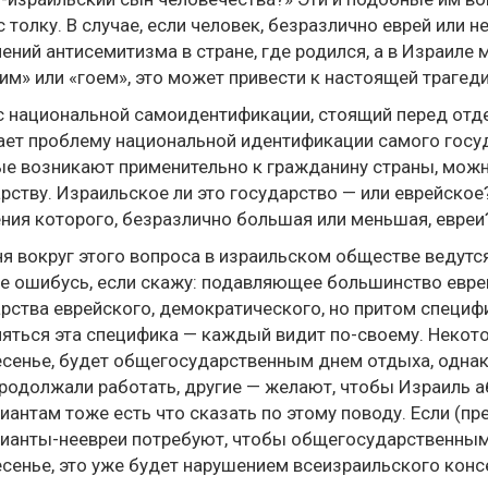
с толку. В случае, если человек, безразлично еврей или н
ений антисемитизма в стране, где родился, а в Израиле 
им» или «гоем», это может привести к настоящей трагеди
 национальной самоидентификации, стоящий перед отде
ет проблему национальной идентификации самого госуд
е возникают применительно к гражданину страны, можн
рству. Израильское ли это государство — или еврейское
ния которого, безразлично большая или меньшая, евреи?
я вокруг этого вопроса в израильском обществе ведутся
не ошибусь, если скажу: подавляющее большинство евре
рства еврейского, демократического, но притом специф
яться эта специфика — каждый видит по-своему. Некотор
сенье, будет общегосударственным днем отдыха, однако
родолжали работать, другие — желают, чтобы Израиль а
иантам тоже есть что сказать по этому поводу. Если (п
рианты-неевреи потребуют, чтобы общегосударственны
сенье, это уже будет нарушением всеизраильского кон