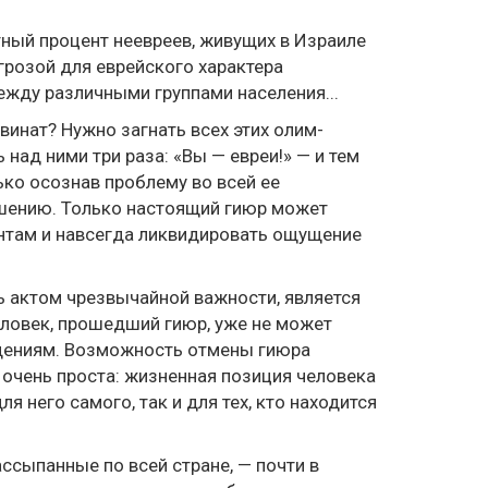
тный процент неевреев, живущих в Израиле
грозой для еврейского характера
ежду различными группами населения...
ввинат? Нужно загнать всех этих олим-
 над ними три раза: «Вы — евреи!» — и тем
ько осознав проблему во всей ее
ешению. Только настоящий гиюр может
нтам и навсегда ликвидировать ощущение
ь актом чрезвычайной важности, является
Человек, прошедший гиюр, уже не может
ждениям. Возможность отмены гиюра
о очень проста: жизненная позиция человека
 него самого, так и для тех, кто находится
ссыпанные по всей стране, — почти в