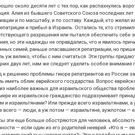
ошло около десяти лет с тех пор, как распахнулись вор
ция. Алия из бывшего Советского Союза последних лет 
иации и по масштабу, и по составу. Каждый, кто желал и
епатриции и прибыл в Израиль. Остались те, кто стремилс
тствующего разрешения или пытался обеспечить себе э
ия, но эти надежды не оправдались, что и явилось прич
ных семей, раньше опасавшиеся репатриации, но прише
ль уж велико, чтобы с ним считаться. Эти группы прида
них двух лет, нам же следует уделить особое внимание п
 к решению проблемы гиюра репатриантов из России зав
ь иметь облик еврейского государства. Вопрос еврейск
из наиболее важных для израильского общества пробле
мере их израильское гражданство подразумевает принад
и и израильтянами? Или прежде всего израильтянами, а 
 всего — люди, а уж потом — израильтяне, аужпотом — 
ы эти еще больше обостряются для человека, абсолютно
ности — если один из его родителей нееврей. «Кто я — е
-израильский сын человечества?» Эти и подобные им в