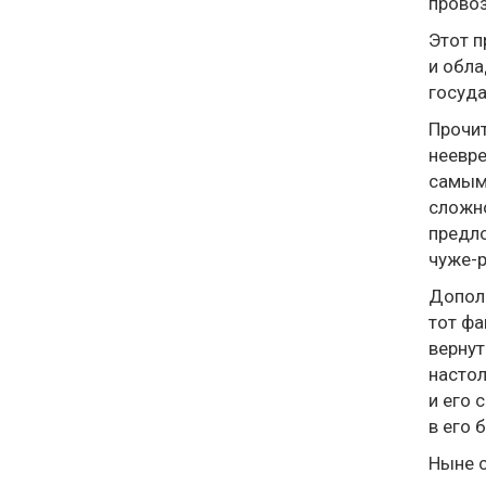
провоз
Этот п
и обла
госуда
Прочит
неевре
самым 
сложно
предло
чуже-р
Дополн
тот фа
вернут
настол
и его 
в его 
Ныне с