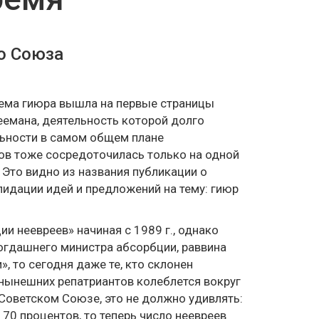
о Союза
ема гиюра вышла на первые страницы
еемана, деятельность которой долго
льности в самом общем плане
ов тоже сосредоточилась только на одной
 Это видно из названия публикации о
лидации идей и предложений на тему: гиюр
 неевреев» начиная с 1989 г., однако
тогдашнего министра абсорбции, раввина
, то сегодня даже те, кто склонен
 нынешних репатриантов колеблется вокруг
Советском Союзе, это не должно удивлять:
70 процентов, то теперь число неевреев