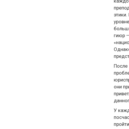
каждом
препод
этики.
уровне
больши
гиюр —
«нацио
Однако
предст
После 
пробле
юриспр
они пр
привет
данног
У кажд
посчас
пройти