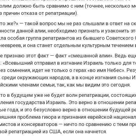
олим должно быть сравнимо с ним (точнее, несколько м
з причин отказа от репатриации).
что же?» — такой вопрос мы не раз слышали в ответ на 
ности данной алии, необходимо признать и узаконить эт
ла особая группа репатриантов из бывшего Советского
неевреев, и она станет отдельным культурным течением 
е признаю этот факт — факт «смешанной алии». Ведь ещ
: «Всевышний отправил в изгнание Израиль только для т
без сомнения, идет не только о герах «во имя Небес». Р
 среди окружающих народов, а в конце изгнания сыны И
йскими членами семьи, так, как мы видим это сегодня.
что в будущем уже не будет волн репатриации, состоящих
ления государства Израиль. Это верно в отношении реп
е года, и это безусловно верно в отношении будущей р
яшняя проблема гиюра и признания еврейской национал
истов и консерваторов — ничто по сравнению с теми пр
ой репатриацией из США, если она начнется.