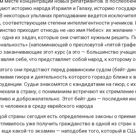
 месте концентрации новых репатриантов. В послеобенн
ают историю народа Израиля и Галаху, историю государс
 В некоторых ульпанах преподавание ведется исключитель
, соответствующем степени интеллигентности учеников
нство приходит отнюдь не «во имя Небес»: их желание —
 одна из задач, которые они считают нужным решить. По
нальность» (напоминающей о пресловутой «пятой графе»
 заканчивающие этот курс (а это — большинство учащих
авляя себе, что представляет собой народ, к которому 
этого они предстают перед раввинским судом (бейт-дин
мами гиюра и деятельность которого гораздо ближе к 
уденции. Судьи знакомятся с кандидатами на гиюр, с их
иехали в страну, с пониманием встречают их стремление
ливо и доброжелательно. Этот бейт-дин — последняя и
о человека в среду еврейского народа.
ой страны сегодня есть определенные законы о приеме 
тливилось уже получить гражданство в одной из стран з
 еще какой-то экзамен — наподобие того, который в СШ