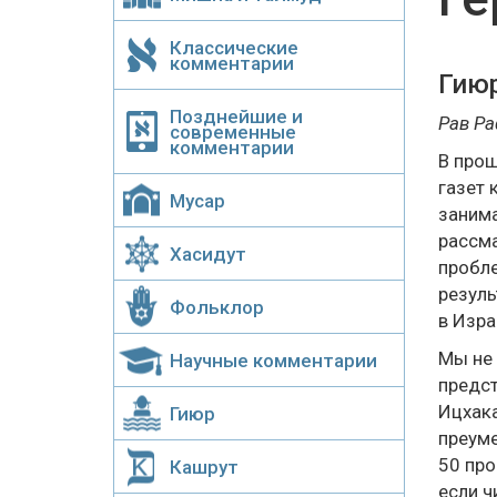
Классические
комментарии
Гиюр
Позднейшие и
Рав Р
современные
комментарии
В прош
газет 
Мусар
занима
рассма
Хасидут
пробле
резуль
Фольклор
в Изра
Мы не 
Научные комментарии
предст
Ицхака
Гиюр
преуме
50 про
Кашрут
если ч