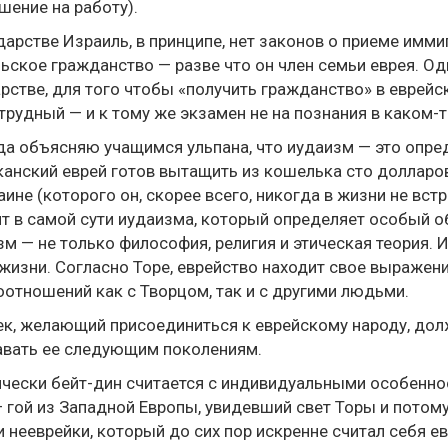
шение на работу).
дарстве Израиль, в принципе, нет законов о приеме имми
ьское гражданство — разве что он член семьи еврея. Одн
рстве, для того чтобы «получить гражданство» в еврей
трудный — и к тому же экзамен не на познания в каком-т
да объясняю учащимся ульпана, что иудаизм — это опред
анский еврей готов вытащить из кошелька сто долларо
аине (которого он, скорее всего, никогда в жизни не вс
т в самой сути иудаизма, который определяет особый о
м — не только философия, религия и этическая теория.
жизни. Согласно Торе, еврейство находит свое выражен
отношений как с Творцом, так и с другими людьми.
к, желающий присоединиться к еврейскому народу, дол
авать ее следующим поколениям.
чески бейт-дин считается с индивидуальными особенно
 гой из Западной Европы, увидевший свет Торы и потом
и нееврейки, который до сих пор искренне считал себя ев