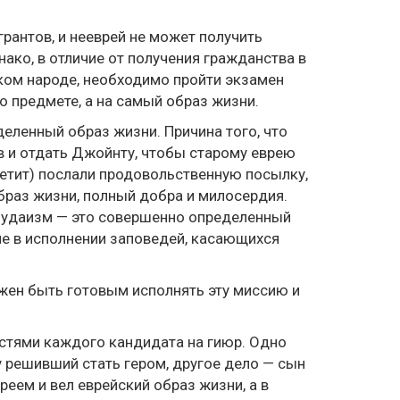
грантов, и нееврей не может получить
ако, в отличие от получения гражданства в
ском народе, необходимо пройти экзамен
о предмете, а на самый образ жизни.
еленный образ жизни. Причина того, что
в и отдать Джойнту, чтобы старому еврею
третит) послали продовольственную посылку,
браз жизни, полный добра и милосердия.
 Иудаизм — это совершенно определенный
ие в исполнении заповедей, касающихся
жен быть готовым исполнять эту миссию и
стями каждого кандидата на гиюр. Одно
у решивший стать гером, другое дело — сын
реем и вел еврейский образ жизни, а в