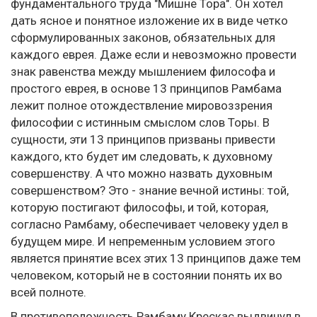
фундаментального труда "Мишне Тора". Он хотел
дать ясное и понятное изложение их в виде четко
сформулированных законов, обязательных для
каждого еврея. Даже если и невозможно провести
знак равенства между мышлением философа и
простого еврея, в основе 13 принципов Рамбама
лежит полное отождествление мировоззрения
философии с истинным смыслом слов Торы. В
сущности, эти 13 принципов призваны привести
каждого, кто будет им следовать, к духовному
совершенству. А что можно назвать духовным
совершенством? Это - знание вечной истины: той,
которую постигают философы, и той, которая,
согласно Рамбаму, обеспечивает человеку удел в
будущем мире. И непременным условием этого
является принятие всех этих 13 принципов даже тем
человеком, который не в состоянии понять их во
всей полноте.
В противоположность Рамбаму Крескас выдвинул в