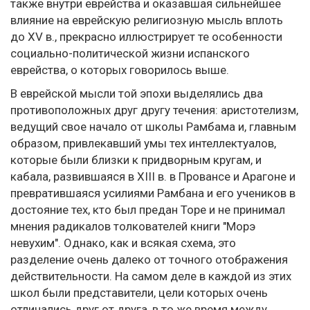
также внутри еврейства и оказавшая сильнейшее
влияние на еврейскую религиозную мысль вплоть
до XV в., прекрасно иллюстрирует те особенности
социально-политической жизни испанского
еврейства, о которых говорилось выше.
В еврейской мысли той эпохи выделялись два
противоположных друг другу течения: аристотелизм,
ведущий свое начало от школы Рамбама и, главным
образом, привлекавший умы тех интеллектуалов,
которые были близки к придворным кругам, и
кабала, развившаяся в XIII в. в Провансе и Арагоне и
превратившаяся усилиями Рамбана и его учеников в
достояние тех, кто был предан Торе и не принимал
мнения радикалов толкователей книги "Морэ
невухим". Однако, как и всякая схема, это
разделение очень далеко от точного отображения
действительности. На самом деле в каждой из этих
школ были представители, цели которых очень
отличались друг от друга, в то же время между