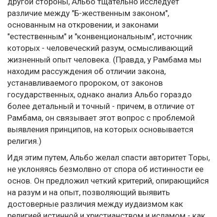
другой стороны, Альбо тщательно исследует
различие между "Б-жественным законом",
основанным на откровении, и законами
"естественным" и "конвенциональным", источник
которых - человеческий разум, осмысливающий
жизненный опыт человека. (Правда, у Рамбама мы
находим рассуждения об отличии закона,
устанавливаемого пророком, от законов
государственных, однако анализ Альбо гораздо
более детальный и точный - причем, в отличие от
Рамбама, он связывает этот вопрос с проблемой
выявления принципов, на которых основывается
религия.)
Идя этим путем, Альбо желал спасти авторитет Торы,
не уклоняясь безмолвно от спора об истинности ее
основ. Он предложил четкий критерий, опирающийся
на разум и на опыт, позволяющий выявить
достоверные различия между иудаизмом как
религией истинной и христианством и исламом - как