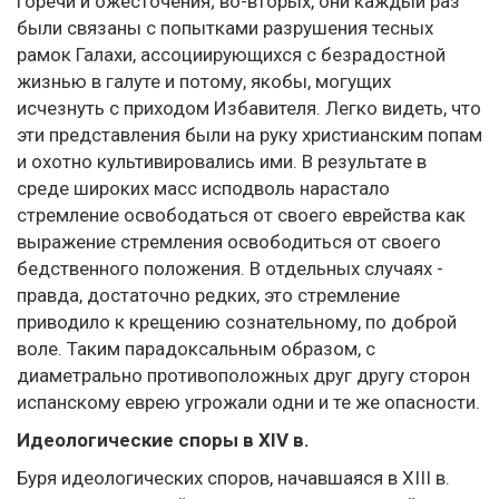
горечи и ожесточения; во-вторых, они каждый раз
были связаны с попытками разрушения тесных
рамок Галахи, ассоциирующихся с безрадостной
жизнью в галуте и потому, якобы, могущих
исчезнуть с приходом Избавителя. Легко видеть, что
эти представления были на руку христианским попам
и охотно культивировались ими. В результате в
среде широких масс исподволь нарастало
стремление освободаться от своего еврейства как
выражение стремления освободиться от своего
бедственного положения. В отдельных случаях -
правда, достаточно редких, это стремление
приводило к крещению сознательному, по доброй
воле. Таким парадоксальным образом, с
диаметрально противоположных друг другу сторон
испанскому еврею угрожали одни и те же опасности.
Идеологические споры в XIV в.
Буря идеологических споров, начавшаяся в XIII в.