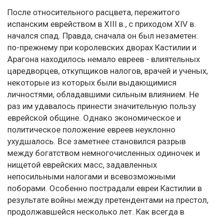
После относительного расцвета, пережитого
испанским еврейством в XIII в., с приходом XIV в.
начался спад. Правда, сначала он был незаметен:
по-прежнему при королевских дворах Кастилии и
Арагона находилось немало евреев - влиятельных
царедворцев, откупщиков налогов, врачей и ученых,
некоторые из которых были выдающимися
личностями, обладавшими сильным влиянием. Не
раз им удавалось принести значительную пользу
еврейской общине. Однако экономическое и
политическое положение евреев неуклонно
ухудшалось. Все заметнее становился разрыв
между богатством немногочисленных одиночек и
нищетой еврейских масс, задавленных
непосильными налогами и всевозможными
поборами. Особенно пострадали евреи Кастилии в
результате войны между претендентами на престол,
продолжавшейся несколько лет. Как всегда в