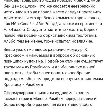
Рамбан, Гаран, раби Хисдай Крескас и раби Шимон
бен Цемах Дуран. Что же касается нееврейских
источников, то на первое место следует поставить
Аристотеля и его арабских комментаторов - таких,
как Ибн-Сина* и Ибн-Рошд*, а также их противника
Аль-Газали. Следует отметить также, что, борясь
прямо или косвенно с христианскими теологами,
Альбо, тем не менее, тоже испытал их влияние.
Выше уже отмечалось различие между p. X.
Крескасом и Рамбамом в вопросе об основных
принципах иудаизма. Подобное отличие существует
также между Рамбамом и Альбо, однако в иной
плоскости. Чтобы яснее понять своеобразие
подхода Альбо, нам придется вернуться к системам
Крескаса и Рамбама.
Сформулировав принципы иудаизма в своем
комментарии к Мишне, Рамбам вернулся к ним и
более подробно разъяснил их в начале своего