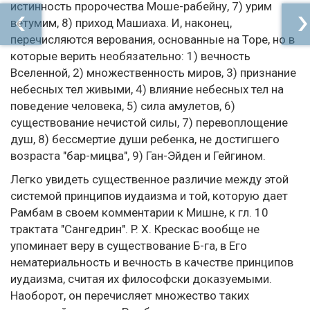
истинность пророчества Моше-рабейну, 7) урим
ветумим, 8) приход Машиаха. И, наконец,
перечисляются верования, основанные на Торе, но в
которые верить необязательно: 1) вечность
Вселенной, 2) множественность миров, 3) признание
небесных тел живыми, 4) влияние небесных тел на
поведение человека, 5) сила амулетов, 6)
существование нечистой силы, 7) перевоплощение
душ, 8) бессмертие души ребенка, не достигшего
возраста "бар-мицва", 9) Ган-Эйден и Гейгином.
Легко увидеть существенное различие между этой
системой принципов иудаизма и той, которую дает
Рамбам в своем комментарии к Мишне, к гл. 10
трактата "Сангедрин". P. X. Крескас вообще не
упоминает веру в существование Б-га, в Его
нематериальность и вечность в качестве принципов
иудаизма, считая их философски доказуемыми.
Наоборот, он перечисляет множество таких