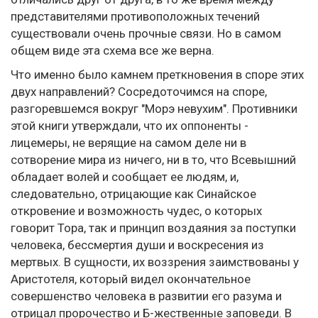
представителями противоположных течений
существовали очень прочные связи. Но в самом
общем виде эта схема все же верна.
Что именно было камнем преткновения в споре этих
двух направлений? Сосредоточимся на споре,
разгоревшемся вокруг "Морэ невухим". Противники
этой книги утверждали, что их оппоненты -
лицемеры, не верящие на самом деле ни в
сотворение мира из ничего, ни в то, что Всевышний
обладает волей и сообщает ее людям, и,
следовательно, отрицающие как Синайское
откровение и возможность чудес, о которых
говорит Тора, так и принцип воздаяния за поступки
человека, бессмертия души и воскресения из
мертвых. В сущности, их воззрения заимствованы у
Аристотеля, который видел окончательное
совершенство человека в развитии его разума и
отрицал пророчество и Б-жественные заповеди. В