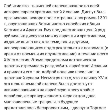
Событие это - в высшей степени важное во всей
истории евреев христианской Испании. Диспут был
организован вскоре после страшных погромов 1391
г., опустошивших большинство еврейских общин
Кастилии и Арагона. Ему предшествовал целый ряд
публичных диспутов между евреями и христианами,
издание книг о них, как теми, так и другими,
непрекращающихся подстрекательств к погромам (и
время от времени их осуществление) в течение всего
XIV столетия. Этими средствами католическая
церковь стремилась раздробить еврейство Испании
и привести его - по доброй воле или насильно - к
церковной купели. Несмотря на то, что к началу XV в.
эта цель в немалой степени была достигнута -
влияние раввинов на еврейскую маесу крайне
ослабело, ее приверженность вере отцов дала
многочисленные трещины, а будущее
представлялось беспросветным, - диспут в Тортосе