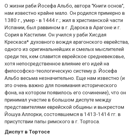
О жизни раби Йосефа Альбо, автора "Книги основ",
нам известно крайне мало. Он родился примерно в
1380 г., умер - в 1444 г.; жил в христианской части
Испании, был раввином в г. Дарока в Арагоне и г.
Сория в Кастилии. Он учился у раби Хисдая
Крескаса* духовного вождя арагонского еврейства,
одного из оригинальнейших и смелых мыслителей
среди тех, кем славится еврейское средневековье,
хотя непосредственное влияние его идей на
философско-теологическую систему р. Йосефа
Альбо весьма незначительно. Еще нам известно (и
это очень важно для понимания исторического
фона, на котором появилось его сочинение), что он
принимал участие в большом диспуте между
представителями еврейской общины и выкрестом
Йошуа Аллорки, состоявшемся в 1413-1414 гг. в
присутствии папы римского в г. Тортоса.
Диспут в Тортосе