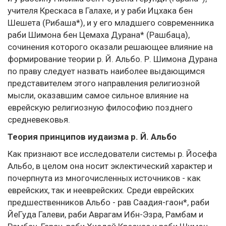
учителя Крескаса в Галахе, и у раби Ицхака бен
Шешета (Рибаша*), и у его младшего современника
раби Шимона бен Цемаха Дурана* (Рашбаца),
сочинения которого оказали решающее влияние на
формирование теории р. Й. Альбо. Р. Шимона Дурана
по праву следует назвать наиболее выдающимся
представителем этого направления религиозной
мысли, оказавшим самое сильное влияние на
еврейскую религиозную философию позднего
средневековья.
Теория принципов иудаизма р. Й. Альбо
Как признают все исследователи системы р. Йосефа
Альбо, в целом она носит эклектический характер и
почерпнута из многочисленных источников - как
еврейских, так и нееврейских. Среди еврейских
предшественников Альбо - рав Саадия-гаон*, раби
ЙеГуда Галеви, раби Аврагам Ибн-Эзра, Рамбам и