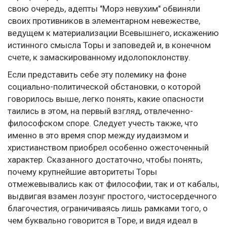
свою очередь, адепты "Морэ невухим" обвиняли
своих противников в элементарном невежестве,
ведущем к материализации Всевышнего, искажению
истинного смысла Торы и заповедей и, в конечном
счете, к замаскированному идолопоклонству.
Если представить себе эту полемику на фоне
социально-политической обстановки, о которой
говорилось выше, легко понять, какие опасности
таились в этом, на первый взгляд, отвлеченно-
философском споре. Следует учесть также, что
именно в это время спор между иудаизмом и
христианством приобрел особенно ожесточенный
характер. Сказанного достаточно, чтобы понять,
почему крупнейшие авторитеты Торы
отмежевывались как от философии, так и от кабалы,
выдвигая взамен лозунг простого, чистосердечного
благочестия, ограничиваясь лишь рамками того, о
чем буквально говорится в Торе, и видя идеал в