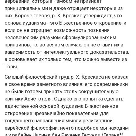
верований, которые Рамбам не признает
принципиальными и даже отрицает некоторые из
них. Короче говоря, p. X. Крескас утверждает, что
основа иудаизма - это Б-жественное откровение, и
если он не отрицает возможность познания
человеческим разумом сформулированных им
принципов, то, во всяком случае, он не ставит их в
зависимость от интеллектуального доказательства,
а основывает их только тем, что можно вывести из
Торы.
Смелый философский труд p. X. Крескаса не оказал
в свое время заметного влияния: его современники
не были готовы принять столь сокрушительную
критику Аристотеля. Однако его попытка сделать
единственной основой иудаизма Б-жественное
откровение чрезвычайно показательна для
тогдашнего направления мысли религиозной
еврейской философии: нечто подобное мы находим
и у рабейну Нисима бен Реувена Герунди (Гарана*),