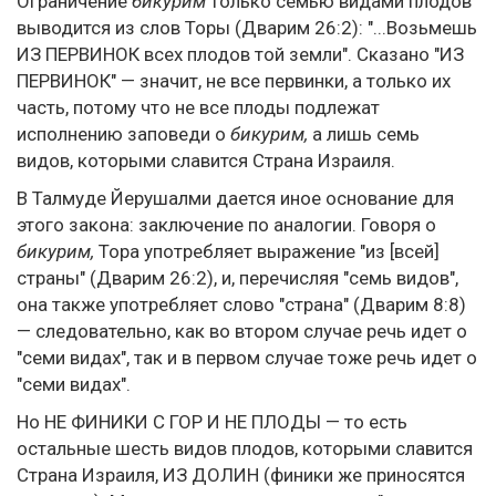
Ограничение
бикурим
только семью видами плодов
выводится из слов Торы (Дварим 26:2): "...Возьмешь
ИЗ ПЕРВИНОК всех плодов той земли". Сказано "ИЗ
ПЕРВИНОК" — значит, не все первинки, а только их
часть, потому что не все плоды подлежат
исполнению заповеди о
бикурим,
а лишь семь
видов, которыми славится Страна Израиля.
В Талмуде Йерушалми дается иное основание для
этого закона: заключение по аналогии. Говоря о
бикурим,
Тора употребляет выражение "из [всей]
страны" (Дварим 26:2), и, перечисляя "семь видов",
она также употребляет слово "страна" (Дварим 8:8)
— следовательно, как во втором случае речь идет о
"семи видах", так и в первом случае тоже речь идет о
"семи видах".
Но НЕ ФИНИКИ С ГОР И НЕ ПЛОДЫ — то есть
остальные шесть видов плодов, которыми славится
Страна Израиля, ИЗ ДОЛИН (финики же приносятся