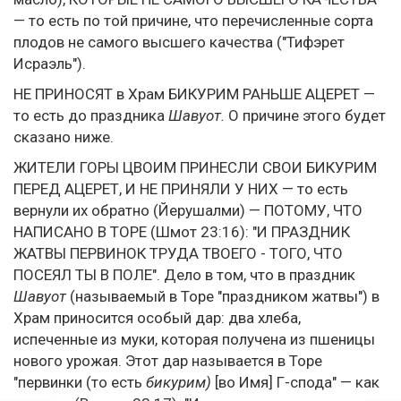
— то есть по той причине, что перечисленные сорта
плодов не самого высшего качества ("Тифэрет
Исраэль").
НЕ ПРИНОСЯТ в Храм БИКУРИМ РАНЬШЕ АЦЕРЕТ —
то есть до праздника
Шавуот.
О причине этого будет
сказано ниже.
ЖИТЕЛИ ГОРЫ ЦВОИМ ПРИНЕСЛИ СВОИ БИКУРИМ
ПЕРЕД АЦЕРЕТ, И НЕ ПРИНЯЛИ У НИХ — то есть
вернули их обратно (Йерушалми) — ПОТОМУ, ЧТО
НАПИСАНО В ТОРЕ (Шмот 23:16): "И ПРАЗДНИК
ЖАТВЫ ПЕРВИНОК ТРУДА ТВОЕГО - ТОГО, ЧТО
ПОСЕЯЛ ТЫ В ПОЛЕ". Дело в том, что в праздник
Шавуот
(называемый в Торе "праздником жатвы") в
Храм приносится особый дар: два хлеба,
испеченные из муки, которая получена из пшеницы
нового урожая. Этот дар называется в Торе
"первинки (то есть
бикурим)
[во Имя] Г-спода" — как