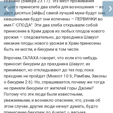
сказано (Ваикра 23:17): "Из мест проживания
вашего принесите два хлеба для возношения — из
двух десятых [эйфы] самой лучшей муки будут они,
квашенными будут они испечены — ПЕРВИНКИ во
имя Г-СПОДА". Эти два хлеба открывали собой
принесение в Храм даров из любых плодов нового
урожая — следовательно, до праздника Шавуот
никакие плоды нового урожая в Храм принесены
быть не могли, и
бикурим
в том числе.
Впрочем, ГАЛАХА говорит, что если кто-нибудь
приносит
бикурим
до праздника
Шавуот,
их
принимают, но откладывают до тех пор, пока
праздник не пройдет (Мнахот 10:6; Рамбам, Законы
о бикурим 2:6). Но, спрашивается, почему же тогда
не приняли
бикурим
от жителей горы Двоим?
Потому что эти люди были известными,
уважаемыми, и возникло опасение, что, узнав об
этом случае, другие люди начнут думать, будто
принесение
бикурим
до
Ацерет
— весьма