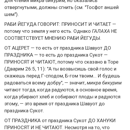
для чтения
микра бикурим,
но оказались
отвергнутыми, должны сгнить (см. "Тосфот аншей
шем").
РАБИ ЙЕГУДА ГОВОРИТ: ПРИНОСИТ И ЧИТАЕТ —
потому что земля у него есть. Однако
ГАЛАХА
НЕ
СООТВЕТСТВУЕТ МНЕНИЮ РАБИ ЙЕГУДЫ.
ОТ АЦЕРЕТ — то есть от праздника Шавуот ДО
ПРАЗДНИКА — то есть до праздника Сукот —
ПРИНОСЯТ И ЧИТАЮТ, потому что сказано в Торе
(Дварим 26:5, 11): "А ты возвысишь свой голос и
скажешь перед Г-сподом, Б-гом твоим... И будешь
радоваться всему добру", — значит,
микра бикурим
читают тогда, когда радуются, а основное время,
когда убирают хлеб и собирают плоды и радуются
этому, — это время от праздника Шавуот до
праздника Сукот.
ОТ ПРАЗДНИКА от праздника Сукот ДО ХАНУКИ
ПРИНОСЯТ И НЕ ЧИТАЮТ. Несмотря на то, что