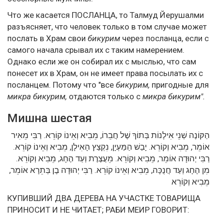
Что же касается ПОСЛАНЦА, то Талмуд Йерушалми
разъясняет, что человек только в том случае может
послать в Храм свои
бикурим
через посланца, если с
самого начала срывал их с таким намерением.
Однако если же он собирал их с мыслью, что сам
понесет их в Храм, он не имеет права посылать их с
посланцем. Потому что "все
бикурим,
пригодные для
микра бикурим,
отдаются только с
микра бикурим".
Мишна шестая
הַקּוֹנֶה שְׁנֵי אִילָנוֹת בְּתוֹךְ שֶׁל חֲבֵרוֹ, מֵבִיא וְאֵינוֹ קוֹרֵא. רַבִּי מֵאִיר
אוֹמֵר, מֵבִיא וְקוֹרֵא. יָבַשׁ הַמַּעְיָן, נִקְצַץ הָאִילָן, מֵבִיא וְאֵינוֹ קוֹרֵא.
רַבִּי יְהוּדָה אוֹמֵר, מֵבִיא וְקוֹרֵא. מֵעֲצֶרֶת וְעַד הֶחָג, מֵבִיא וְקוֹרֵא.
מִן הֶחָג וְעַד חֲנֻכָּה, מֵבִיא וְאֵינוֹ קוֹרֵא. רַבִּי יְהוּדָה בֶן בְּתֵרָא אוֹמֵר,
מֵבִיא וְקוֹרֵא
КУПИВШИЙ ДВА ДЕРЕВА НА УЧАСТКЕ ТОВАРИЩА
ПРИНОСИТ И НЕ ЧИТАЕТ; РАБИ МЕИР ГОВОРИТ: