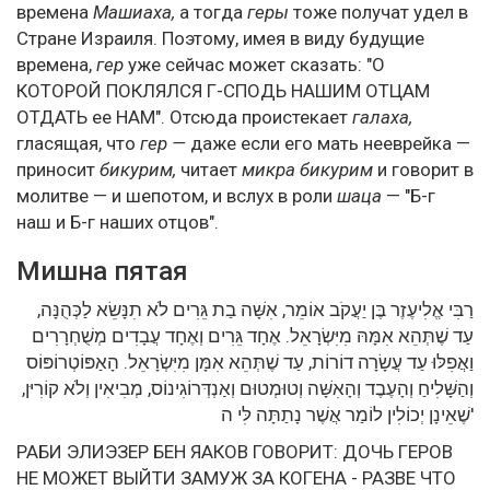
времена
Машиаха,
а тогда
геры
тоже получат удел в
Стране Израиля. Поэтому, имея в виду будущие
времена,
гер
уже сейчас может сказать: "О
КОТОРОЙ ПОКЛЯЛСЯ Г-СПОДЬ НАШИМ ОТЦАМ
ОТДАТЬ ее НАМ". Отсюда проистекает
галаха,
гласящая, что
гер —
даже если его мать нееврейка —
приносит
бикурим,
читает
микра бикурим
и говорит в
молитве — и шепотом, и вслух в роли
шаца
— "Б-г
наш и Б-г наших отцов".
Мишна пятая
רַבִּי אֱלִיעֶזֶר בֶּן יַעֲקֹב אוֹמֵר, אִשָּׁה בַת גֵּרִים לֹא תִנָּשֵׂא לַכְּהֻנָּה,
עַד שֶׁתְּהֵא אִמָּהּ מִיִּשְׂרָאֵל. אֶחָד גֵּרִים וְאֶחָד עֲבָדִים מְשֻׁחְרָרִים
וַאֲפִלּוּ עַד עֲשָׂרָה דוֹרוֹת, עַד שֶׁתְּהֵא אִמָּן מִיִּשְׂרָאֵל. הָאַפּוֹטְרוֹפּוֹס
וְהַשָּׁלִיחַ וְהָעֶבֶד וְהָאִשָּׁה וְטוּמְטוּם וְאַנְדְּרוֹגִינוֹס, מְבִיאִין וְלֹא קוֹרִיּן,
שֶׁאֵינָן יְכוֹלִין לוֹמַר אֲשֶׁר נָתַתָּה לִּי ה'
РАБИ ЭЛИЭЗЕР БЕН ЯАКОВ ГОВОРИТ: ДОЧЬ ГЕРОВ
НЕ МОЖЕТ ВЫЙТИ ЗАМУЖ ЗА КОГЕНА - РАЗВЕ ЧТО