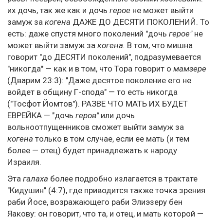
их дочь, так же как и дочь
герое
не может выйти
замуж за
когена
ДАЖЕ ДО ДЕСЯТИ ПОКОЛЕНИЙ. То
есть: даже спустя много поколений "дочь
герое"
не
может выйти замуж за
когена.
В том, что мишна
говорит "до ДЕСЯТИ поколений", подразумевается
"никогда" — как и в том, что Тора говорит о
мамзере
(Дварим 23:3): "Даже десятое поколение его не
войдет в общину Г-спода" — то есть никогда
("Тосфот Йомтов"). РАЗВЕ ЧТО МАТЬ ИХ БУДЕТ
ЕВРЕЙКА — "дочь
геров"
или дочь
вольноотпущенников сможет выйти замуж за
когена
только в том случае, если ее мать (и тем
более — отец) будет принадлежать к народу
Израиля.
Эта
галаха
более подробно излагается в трактате
"Кидушин" (4:7), где приводится также точка зрения
раби Йосе, возражающего раби Элиэзеру бен
Яакову: он говорит, что та, и отец, и мать которой —