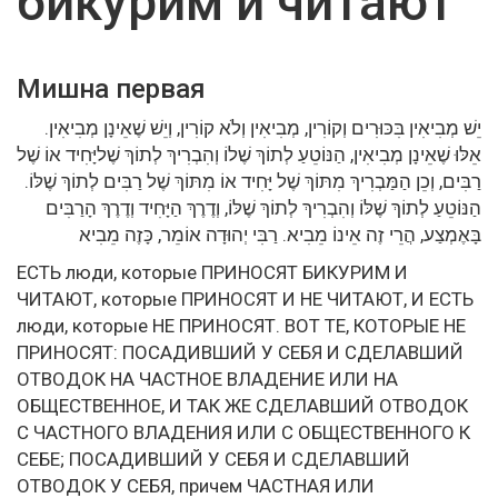
бикурим и читают
Мишна первая
יֵשׁ מְבִיאִין בִּכּוּרִים וְקוֹרִין, מְבִיאִין וְלֹא קוֹרִין, וְיֵשׁ שֶׁאֵינָן מְבִיאִין.
אֵלּוּ שֶׁאֵינָן מְבִיאִין, הַנּוֹטֵעַ לְתוֹךְ שֶׁלוֹ וְהִבְרִיךְ לְתוֹךְ שֶׁליָּחִיד אוֹ שֶׁל
רַבִּים, וְכֵן הַמַּבְרִיךְ מִתּוֹךְ שֶׁל יָּחִיד אוֹ מִתּוֹךְ שֶׁל רַבִּים לְתוֹךְ שֶׁלּוֹ.
הַנּוֹטֵעַ לְתוֹךְ שֶׁלּוֹ וְהִבְרִיךְ לְתוֹךְ שֶׁלּוֹ, וְדֶרֶךְ הַיָּחִיד וְדֶרֶךְ הָרַבִּים
בָּאֶמְצַע, הֲרֵי זֶה אֵינוֹ מֵבִיא. רַבִּי יְהוּדָה אוֹמֵר, כָּזֶה מֵבִיא
ЕСТЬ люди, которые ПРИНОСЯТ БИКУРИМ И
ЧИТАЮТ, которые ПРИНОСЯТ И НЕ ЧИТАЮТ, И ЕСТЬ
люди, которые НЕ ПРИНОСЯТ. ВОТ ТЕ, КОТОРЫЕ НЕ
ПРИНОСЯТ: ПОСАДИВШИЙ У СЕБЯ И СДЕЛАВШИЙ
ОТВОДОК НА ЧАСТНОЕ ВЛАДЕНИЕ ИЛИ НА
ОБЩЕСТВЕННОЕ, И ТАК ЖЕ СДЕЛАВШИЙ ОТВОДОК
С ЧАСТНОГО ВЛАДЕНИЯ ИЛИ С ОБЩЕСТВЕННОГО К
СЕБЕ; ПОСАДИВШИЙ У СЕБЯ И СДЕЛАВШИЙ
ОТВОДОК У СЕБЯ, причем ЧАСТНАЯ ИЛИ