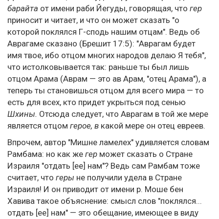
барайта
от имени раби Йегуды, говорящая, что
гер
приносит и читает, и что он может сказать "о
которой поклялся Г-сподь нашим отцам". Ведь об
Аврагаме сказано (Брешит 17:5): "Аврагам будет
имя твое, ибо отцом многих народов делаю Я тебя",
что истолковывается так: раньше ты был лишь
отцом Арама (Аврам — это ав Арам, "отец Арама"), а
теперь ты становишься отцом для всего мира — то
есть для всех, кто придет укрыться под сенью
Шхины.
Отсюда следует, что Аврагам в той же мере
является отцом
герое, в
какой мере он отец евреев.
Впрочем, автор "Мишне ламелех" удивляется словам
Рамбама: но как же
гер
может сказать о Стране
Израиля "отдать [ее] нам"? Ведь сам Рамбам тоже
считает, что
геры
не получили удела в Стране
Израиля! И он приводит от имени р. Моше бен
Хавива такое объяснение: смысл слов "поклялся...
отдать [ее] нам" — это обещание, имеющее в виду