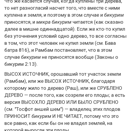
Что же касается случая, когда куплены три дерева,
то нет разногласий насчет того, что вместе с ними
куплена и земля, и поэтому в этом случае и
бикурим
приносятся, и
микра бикурим
читается (как сказано
далее в мишне одиннадцатой). Если же кто-то купил
без уточнения условий одно дерево, то все согласны
в том, что этот человек не купил земли (см. Бава
батра 816), и Рамбам постановляет, что в этом
случае
бикурим
не приносятся вообще (Законы о
бикурим 2:13).
ВЫСОХ ИСТОЧНИК, орошавший тот участок земли
(Рамбам), или же ВЫСОХ ИСТОЧНИК, благодаря
которому жило то дерево (Раш), или же СРУБЛЕНО
ДЕРЕВО — после того, как созрели его плоды; а есть
версия ВЫСОХЛО ДЕРЕВО ИЛИ БЫЛО СРУБЛЕНО
(см. "Тосфот аншей шем") — владелец этих плодов
ПРИНОСИТ
бикурим
И НЕ ЧИТАЕТ, потому что это
все равно, как если бы он не владел землей, на
которой выросли эти плоды.