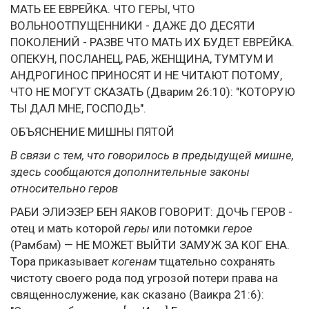
МАТЬ ЕЕ ЕВРЕЙКА. ЧТО ГЕРЫ, ЧТО
ВОЛЬНООТПУЩЕННИКИ - ДАЖЕ ДО ДЕСЯТИ
ПОКОЛЕНИЙ - РАЗВЕ ЧТО МАТЬ ИХ БУДЕТ ЕВРЕЙКА.
ОПЕКУН, ПОСЛАНЕЦ, РАБ, ЖЕНЩИНА, ТУМТУМ И
АНДРОГИНОС ПРИНОСЯТ И НЕ ЧИТАЮТ ПОТОМУ,
ЧТО НЕ МОГУТ СКАЗАТЬ (Дварим 26:10): "КОТОРУЮ
ТЫ ДАЛ МНЕ, ГОСПОДЬ".
ОБЪЯСНЕНИЕ МИШНЫ ПЯТОЙ
В связи с тем, что говорилось в предыдущей мишне,
здесь сообщаются дополнительные законы
относительно геров
РАБИ ЭЛИЭЗЕР БЕН ЯАКОВ ГОВОРИТ: ДОЧЬ ГЕРОВ -
отец и мать которой
геры
или потомки
герое
(Рамбам) — НЕ МОЖЕТ ВЫЙТИ ЗАМУЖ ЗА КОГ ЕНА.
Тора приказывает
когенам
тщательно сохранять
чистоту своего рода под угрозой потери права на
священнослужение, как сказано (Ваикра 21:6):