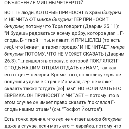
ОБЪЯСНЕНИЕ МИШНЫ ЧЕТВЕРТОЙ
ВОТ ТЕ люди, КОТОРЫЕ ПРИНОСЯТ в Храм
бикурим
И НЕ ЧИТАЮТ
микра бикурим:
ГЕР ПРИНОСИТ
бикурим,
потому что Тора говорит (Дварим 25:11):
"И будешь радоваться всему добру, которое дал... Г-
сподь, Б-г твой — ты, и левит, И ПРИШЕЛЕЦ (то есть
гер),
что [живет] в твоих городах" И НЕ ЧИТАЕТ
микра
бикурим
ПОТОМУ, ЧТО НЕ МОЖЕТ СКАЗАТЬ (Дварим
26:3): "...пришел я в страну, о которой ПОКЛЯЛСЯ Г-
СПОДЬ НАШИМ ОТЦАМ ОТДАТЬ ее НАМ", так как
его отцы — неевреи. Кроме того, поскольку
геры
не
получили удела в Стране Израиля,
гер
не может
сказать также "отдать [ее] нам". НО ЕСЛИ МАТЬ ЕГО
ЕВРЕЙКА, ОН ПРИНОСИТ И ЧИТАЕТ — потому что в
этом случае он имеет право сказать "поклялся Г-
сподь нашим отцам" (см. "Тосфот Йомтов").
Есть точка зрения, что
гер
не читает
микра бикурим
даже в случае, если мать его — еврейка, потому что