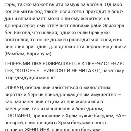
геры,
также может выйти замуж за
когена.
Однако
конечный вывод таков: если
коген
приходит в
бейт-
дин
и спрашивает, можно ли ему жениться на
дочери
герое,
ему отвечают словами раби Элиэзера
бен Яакова, что нельзя; однако если брак уже
состоялся, то он не должен разводиться с ней, и их
сыновья пригодны для должности первосвященника
(Рамбам; Бартанура).
ТЕПЕРЬ МИШНА ВОЗВРАЩАЕТСЯ К ПЕРЕЧИСЛЕНИЮ
ТЕХ, "КОТОРЫЕ ПРИНОСЯТ И НЕ ЧИТАЮТ", начатому
в предыдущей мишне:
ОПЕКУН, обязанный заботиться о малолетних
сиротах и беречь принадлежащее им имущество —
как назначенный отцом их при жизни или в
завещании, так и назначенный
бейт-дином,
ПОСЛАНЕЦ, приносящий в Храм чужие
бикурим,
РАБ-
нееврей, приносящий в Храм
бикурим
своего
хозяина, ЖЕНЩИНА, приносящая
бикурим,