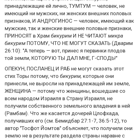
принадлежащие ей лично, ТУМТУМ — человек, не
имеющий ни мужских, ни женских внешних половых
признаков, И АНДРОГИНОС — человек, имеющий как
мужские, так и женские внешние половые признаки,
ПРИНОСЯТ в Храм
бикурим
И НЕ ЧИТАЮТ
микра
бикурим
ПОТОМУ, ЧТО НЕ МОГУТ СКАЗАТЬ (Дварим
26:10): "А теперь — вот, принес я первинки плодов
той земли, КОТОРУЮ ТЫ ДАЛ МНЕ, Г-СПОДЬ!"
ОПЕКУН, ПОСЛАНЕЦ И РАБ не могут сказать этот
стих Торы потому, что
бикурим,
которые они
принесли, не выросли на принадлежащей им земле,
ЖЕНЩИНА — потому что женщины, вошедшие со
всем народом Израиля в Страну Израиля, не
получили собственного земельного владения в ней
(Рамбам). Что же касается дочерей Цлофхада,
получивших его (см. Бемидбар 27:1-7, 36:5-12), то
автор "Тосфот Йомтов" объясняет, что получили они
землю не в результате раздела страны наравне с