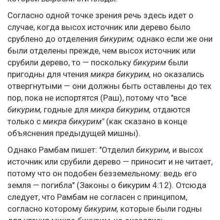
Согласно одной точке зрения речь здесь идет о
случае, когда высох источник или дерево было
срублено до отделения
бикурим;
однако если же они
были отделены прежде, чем высох источник или
срубили дерево, то — поскольку
бикурим
были
пригодны для чтения
микра бикурим,
но оказались
отвергнутыми — они должны быть оставлены до тех
пор, пока не испортятся (Раш), потому что "все
бикурим,
годные для
микра бикурим,
отдаются
только с
микра бикурим"
(как сказано в конце
объяснения предыдущей мишны).
Однако Рамбам пишет: "Отделил
бикурим,
и высох
источник или срубили дерево — приносит и не читает,
потому что он подобен безземельному: ведь его
земля — погибла" (Законы о бикурим 4:12). Отсюда
следует, что Рамбам не согласен с принципом,
согласно которому
бикурим,
которые были годны