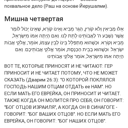
похвальное дело (Раш на основе Йерушалми).
Мишна четвертая
אֵלּוּ מְבִיאִין וְלֹא קוֹרִין, הַגֵּר מֵבִיא וְאֵינוֹ קוֹרֵא, שֶׁאֵינוֹ יָכוֹל לוֹמַר
אֲשֶׁר נִשְׁבַּע ה' לַאֲבוֹתֵינוּ לָתֵת לָנוּ. וְאִם הָיְתָה אִמּוֹ מִיִּשְׂרָאֵל,
מֵבִיא וְקוֹרֵא. וּכְשֶׁהוּא מִתְפַּלֵּל בֵּינוֹ לְבֵין עַצְמוֹ, אוֹמֵר, אֱלֹקֵי אֲבוֹת
יִשְׂרָאֵל. וּכְשֶׁהוּא בְבֵית הַכְּנֶסֶת, אוֹמֵר אֱלֹקֵי אֲבוֹתֵיכֶם. וְאִם
הָיְתָה אִמּוֹ מִיִּשְׂרָאֵל, אוֹמֵר אֱלֹקֵי אֲבוֹתֵינוּ
ВОТ ТЕ, КОТОРЫЕ ПРИНОСЯТ И НЕ ЧИТАЮТ: ГЕР
ПРИНОСИТ И НЕ ЧИТАЕТ ПОТОМУ, ЧТО НЕ МОЖЕТ
СКАЗАТЬ (Дварим 26:3): "О КОТОРОЙ ПОКЛЯЛСЯ
ГОСПОДЬ НАШИМ ОТЦАМ ОТДАТЬ ее НАМ". НО
ЕСЛИ МАТЬ ЕГО ЕВРЕЙКА, ОН ПРИНОСИТ И ЧИТАЕТ.
ТАКЖЕ КОГДА ОН МОЛИТСЯ ПРО СЕБЯ, ОН ГОВОРИТ:
"БОГ ОТЦОВ ИЗРАИЛЯ", А КОГДА ОН В СИНАГОГЕ -
ГОВОРИТ: "БОГ ВАШИХ ОТЦОВ". НО ЕСЛИ МАТЬ ЕГО
ЕВРЕЙКА, ОН ГОВОРИТ: "БОГ НАШИХ ОТЦОВ".