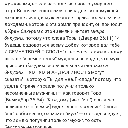
мужчинами, но как наследство своего умершего
отца. Впрочем, если земля принадлежит замужней
женщине лично, и муж ее имеет право пользоваться
доходами, которые эта земля приносит, он приносит
в Храм
бикурим с
этой земли и читает
микра
бикурим,
потому что слова Торы (Дварим 26:11) "И
будешь радоваться всему добру, которое дал тебе
И СЕМЬЕ ТВОЕЙ Г-СПОДЬ" относятся также и к нему:
из слов "и семье твоей" мудрецы выводят, что муж
приносит
бикурим
своей жены и читает
микра
бикурим.
ТУМТУМ И АНДРОГИНОС не могут
сказать"...которую Ты дал мне, Г-сподь" потому, что
удел в Стране Израиля получили только
несомненные мужчины — как говорит Тора
(Бемидбар 26:54): "Каждому (ивр. "иш") согласно
величине его [семьи] будет дано владение". Слово
"иш", собственно, означает "муж" — отсюда следует,
что землю получили только "мужи", то есть
бесспорные мужчины.