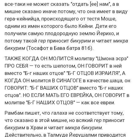
все-таки не может сказать "отдать [ее] нам", а в
мишне сказано иначе потому, что она имеет в виду
гера-кейнийца, происходящего от тестя Моше,
одним из имен которого было Кейни. Дети его
получили самую плодородную землю Йерихо, и
потому такой
гер
приносит
бикурим
и читает
микра
бикурим
(Тосафот в Бава батра 81б).
ТАКЖЕ КОГДА ОН МОЛИТСЯ молитву "Шмона эсрэ"
ПРО СЕБЯ — то есть шепотом, ОН ГОВОРИТ в ней
вместо "Б-г наших отцов" "Б-Г ОТЦОВ ИЗРАИЛЯ", А
КОГДА ОН молится В СИНАГОГЕ в качестве
шаца,
он
ГОВОРИТ: "Б-Г ВАШИХ ОТЦОВ" вместо "Б-г наших
отцов". НО ЕСЛИ МАТЬ ЕГО ЕВРЕЙКА, ОН ГОВОРИТ в
молитве "Б-Г НАШИХ ОТЦОВ" — как все евреи.
Рамбам пишет, что
галаха
не соответствует тому,
что сказано в этой мишне, но всякий
гер
приносит
бикурим
в Храм и читает
микра бикурим.
Действительно, в Талмуде Йерушалми приводится