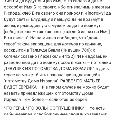
"Святы да будут они [во Имя] Б-га своего и да не
оскорбят Имя Б-га своего, ибо огнепалимые жертвы
Г-спода, хлеб Б-га своего они приносят, и [потому] да
будут святы. Блудницу и павшую да не возьмут в
жены, и разведенную с мужем ее да не возьмут
[себе] в жены — так как свят [каждый из них во Имя]
Б-га своего". Наша мишна сообщает, что "дочь
герое"
также запрещена для
когенов
по причине,
раскрытой в Талмуде Бавли (Кидушин 786): о
когенах
сказано (Йехезкель 44:22): "И ни вдовы, ни
разведенной да не возьмут себе в жены — но только
ДЕВУШЕК ИЗ ПОТОМСТВА ДОМА ИЗРАИЛЯ", а дочь
герое
не может быть названа принадлежащей к
"потомству Дома Израиля". РАЗВЕ ЧТО МАТЬ ЕЕ
БУДЕТ ЕВРЕЙКА — и в таком случае ее можно будет
назвать принадлежащей к "потомству Дома
Израиля. Тем более — если отец ее еврей.
ЧТО ГЕРЫ, ЧТО ВОЛЬНООТПУЩЕННИКИ — то есть
рабы-неевреи, освобожденные своими хозяевами: