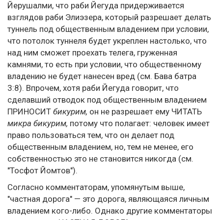
Йерушалми, что раби Йегуда придерживается
взглядов раби Элиэзера, который разрешает делать
туннель под общественным владением при условии,
что потолок туннеля будет укреплен настолько, что
над ним сможет проехать телега, груженная
камнями, то есть при условии, что общественному
владению не будет нанесен вред (см. Бава батра
3:8). Впрочем, хотя раби Йегуда говорит, что
сделавший отводок под общественным владением
ПРИНОСИТ
бикурим,
он не разрешает ему ЧИТАТЬ
микра бикурим,
потому что полагает: человек имеет
право пользоваться тем, что он делает под
общественным владением, но, тем не менее, его
собственностью это не становится никогда (см.
"Тосфот Йомтов").
Согласно комментаторам, упомянутым выше,
"частная дорога" — это дорога, являющаяся личным
владением кого-либо. Однако другие комментаторы