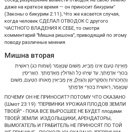
даже на краткое время — он приносит
бикурим"
(Законы о бикурим 2:11), Что же касается случая,
когда человек СДЕЛАЛ ОТВОДОК С другого
ЧАСТНОГО ВЛАДЕНИЯ К СЕБЕ, то смотри
комментарий "Мишна ришона", приводящий по этому
поводу различные мнения.
Мишна вторая
מֵאֵיזֶה טַעַם אֵינוֹ מֵבִיא, מִשּׁוּם שֶׁנֶּאֱמַר (שמות כג) רֵאשִׁית
בִּכּוּרֵי אַדְמָתְךָ, עַד שֶׁיְּהוּ כָל הַגִּדּוּלִין מֵאַדְמָתְךָ. הָאֲרִיסִין
וְהֶחָכוֹרוֹת וְהַסִּקְרִיקוֹן וְהַגַּזְלָן, אֵין מְבִיאִין מֵאוֹתוֹ הַטַּעַם, מִשּׁוּם
שֶׁנֶּאֱמַר, רֵאשִׁית בִּכּוּרֵי אַדְמָתְךָ
ПОЧЕМУ ОН НЕ ПРИНОСИТ? ПОТОМУ ЧТО СКАЗАНО
(Шмот 23:19): "ПЕРВИНКИ УРОЖАЯ ПЛОДОВ ЗЕМЛИ
ТВОЕЙ" - ПОКА ВСЕ ВЫРОСШЕЕ НЕ БУДЕТ плодами
ТВОЕЙ ЗЕМЛИ. ИЗДОЛЬЩИКИ, АРЕНДАТОРЫ,
ВЫМОГАТЕЛЬ И ГРАБИТЕЛЬ НЕ ПРИНОСЯТ ПО ТОЙ