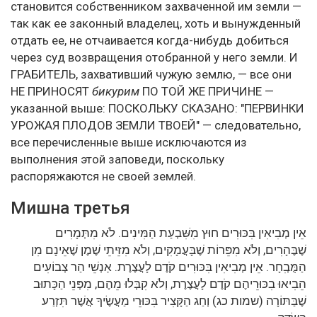
становится собственником захваченной им земли —
так как ее законный владелец, хоть и вынужденный
отдать ее, не отчаивается когда-нибудь добиться
через суд возвращения отобранной у него земли. И
ГРАБИТЕЛЬ, захвативший чужую землю, — все они
НЕ ПРИНОСЯТ
бикурим
ПО ТОЙ ЖЕ ПРИЧИНЕ —
указанной выше: ПОСКОЛЬКУ СКАЗАНО: "ПЕРВИНКИ
УРОЖАЯ ПЛОДОВ ЗЕМЛИ ТВОЕЙ" — следовательно,
все перечисленные выше исключаются из
выполнения этой заповеди, поскольку
распоряжаются не своей землей.
Мишна третья
אֵין מְבִיאִין בִּכּוּרִים חוּץ מִשִּׁבְעַת הַמִּינִים. לֹא מִתְּמָרִים
שֶׁבֶּהָרִים, וְלֹא מִפֵּרוֹת שֶׁבָּעֲמָקִים, וְלֹא מִזֵּיתֵי שֶׁמֶן שֶׁאֵינָם מִן
הַמֻּבְִחָר. אֵין מְבִיאִין בִּכּוּרִים קֹדֶם לָעֲצֶרֶת. אַנְשֵׁי הַר צְבוֹעִים
הֵבִיאוּ בִכּוּרֵיהֶם קֹדֶם לָעֲצֶרֶת, וְלֹא קִבְּלוּ מֵהֶם, מִפְּנֵי הַכָּתוּב
שֶׁבַּתּוֹרָה (שמות כג) וְחַג הַקָּצִיר בִּכּוּרֵי מַעֲשֶׂיךָ אֲשֶׁר תִּזְרַע