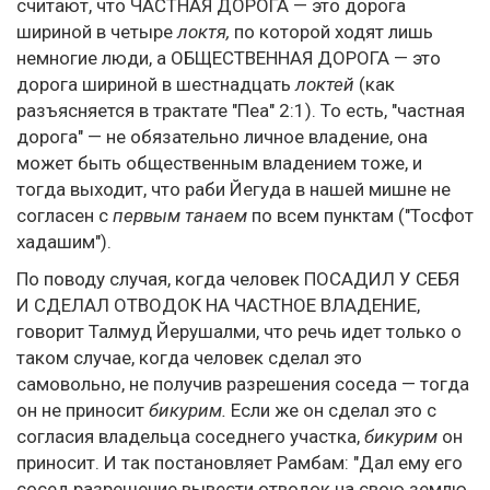
считают, что ЧАСТНАЯ ДОРОГА — это дорога
шириной в четыре
локтя,
по которой ходят лишь
немногие люди, а ОБЩЕСТВЕННАЯ ДОРОГА — это
дорога шириной в шестнадцать
локтей
(как
разъясняется в трактате "Пеа" 2:1). То есть, "частная
дорога" — не обязательно личное владение, она
может быть общественным владением тоже, и
тогда выходит, что раби Йегуда в нашей мишне не
согласен с
первым танаем
по всем пунктам ("Тосфот
хадашим").
По поводу случая, когда человек ПОСАДИЛ У СЕБЯ
И СДЕЛАЛ ОТВОДОК НА ЧАСТНОЕ ВЛАДЕНИЕ,
говорит Талмуд Йерушалми, что речь идет только о
таком случае, когда человек сделал это
самовольно, не получив разрешения соседа — тогда
он не приносит
бикурим.
Если же он сделал это с
согласия владельца соседнего участка,
бикурим
он
приносит. И так постановляет Рамбам: "Дал ему его
сосед разрешение вывести отводок на свою землю