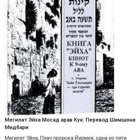
Мегилат Эйха Мосад арав Кук. Перевод Шимшона
Мидбари
Мегилат Эйха, Плач пророка Йирмея, одна из пяти