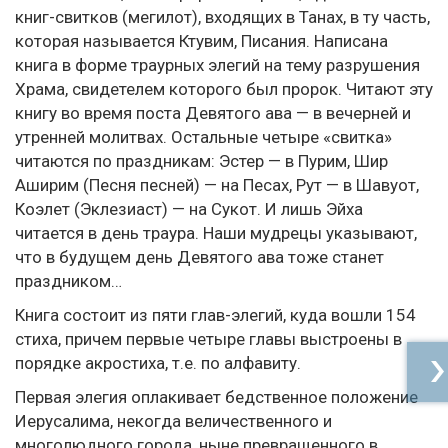
книг-свитков (мегилот), входящих в Танах, в ту часть,
которая называется Ктувим, Писания. Написана
книга в форме траурных элегий на тему разрушения
Храма, свидетелем которого был пророк. Читают эту
книгу во время поста Девятого ава — в вечерней и
утренней молитвах. Остальные четыре «свитка»
читаются по праздникам: Эстер — в Пурим, Шир
Аширим (Песня песней) — на Песах, Рут — в Шавуот,
Коэлет (Эклезиаст) — на Сукот. И лишь Эйха
читается в день траура. Наши мудрецы указывают,
что в будущем день Девятого ава тоже станет
праздником…
Книга состоит из пяти глав-элегий, куда вошли 154
стиха, причем первые четыре главы выстроены в
порядке акростиха, т.е. по алфавиту.
Первая элегия оплакивает бедственное положение
Иерусалима, некогда величественного и
многолюдного города, ныне превращенного в