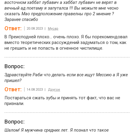
восточном хаббат лубавич а хаббат лубавич не верят в
вечный ад поетаму я запуталса !!! Вы можыте мне чесно
сказать Мао предположение правелны про 2 мнение ?
Заранее спасибо
Ответ:
20.08.2023 |
Мусар
В Преисподней плохо… очень плохо. Я бы порекомендовал
вместо теоретических рассуждений задуматься о том, как
не грешить и не попасть в огненное чистилище.
Вопрос:
Здравствуйте Раби что делать если все ищут Мессию а Я уже
пришел?
Ответ:
14.08.2023 |
Другое
Постараться сжать зубы и принять тот факт, что вас не
признали.
Вопрос:
Шалом! Я мужчина средних лет. Я познал что такое