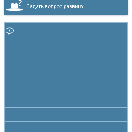
Задать вопрос раввину
Все темы
Толкование писания
Межконфессиональный диалог
Долг умершим
Гиюр
Семейные отношения
Молитва
Мусар