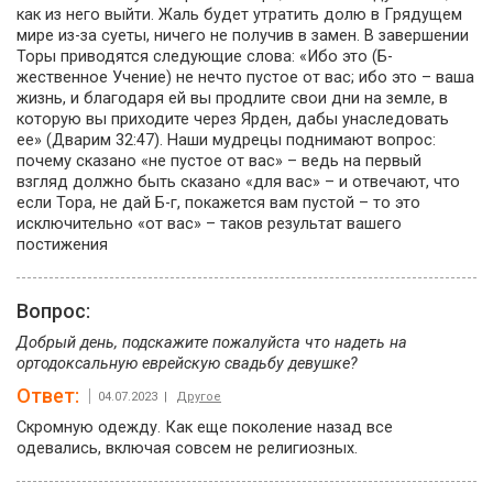
как из него выйти. Жаль будет утратить долю в Грядущем
мире из-за суеты, ничего не получив в замен. В завершении
Торы приводятся следующие слова: «Ибо это (Б-
жественное Учение) не нечто пустое от вас; ибо это – ваша
жизнь, и благодаря ей вы продлите свои дни на земле, в
которую вы приходите через Ярден, дабы унаследовать
ее» (Дварим 32:47). Наши мудрецы поднимают вопрос:
почему сказано «не пустое от вас» – ведь на первый
взгляд должно быть сказано «для вас» – и отвечают, что
если Тора, не дай Б-г, покажется вам пустой – то это
исключительно «от вас» – таков результат вашего
постижения
Вопрос:
Добрый день, подскажите пожалуйста что надеть на
ортодоксальную еврейскую свадьбу девушке?
Ответ:
04.07.2023 |
Другое
Скромную одежду. Как еще поколение назад все
одевались, включая совсем не религиозных.