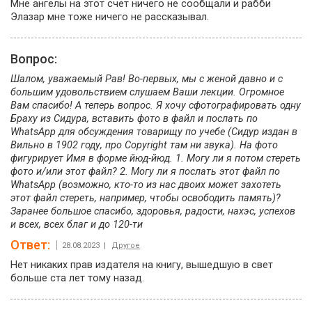
Мне ангелы на этот счет ничего не сообщали и рабби
Элазар мне тоже ничего не рассказывал.
Вопрос:
Шалом, уважаемый Рав! Во-первых, мы с женой давно и с
большим удовольствием слушаем Ваши лекции. Огромное
Вам спасибо! А теперь вопрос. Я хочу сфотографировать одну
Браху из Сидура, вставить фото в файл и послать по
WhatsApp для обсуждения товарищу по учебе (Сидур издан в
Вильно в 1902 году, про Copyright там ни звука). На фото
фигурирует Имя в форме йюд-йюд. 1. Могу ли я потом стереть
фото и/или этот файл? 2. Могу ли я послать этот файл по
WhatsApp (возможно, кто-то из нас двоих может захотеть
этот файл стереть, например, чтобы освободить память)?
Заранее большое спасибо, здоровья, радости, нахэс, успехов
и всех, всех благ и до 120-ти
Ответ:
28.08.2023 |
Другое
Нет никаких прав издателя на книгу, вышедшую в свет
больше ста лет тому назад.