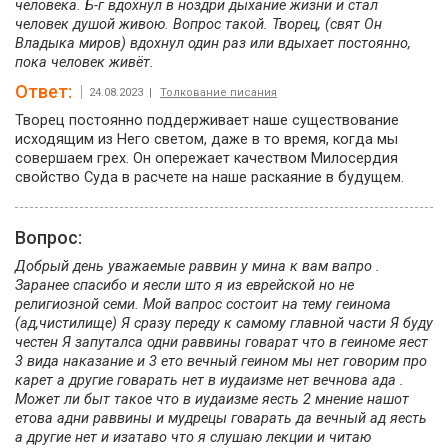
человека. Б-г вдохнул в ноздри дыхание жизни и стал
человек душой живою. Вопрос такой. Творец, (свят Он
Владыка миров) вдохнул один раз или вдыхает постоянно,
пока человек живëт.
Ответ:
24.08.2023 |
Толкование писания
Творец постоянно поддерживает наше существование
исходящим из Него светом, даже в то время, когда мы
совершаем грех. Он опережает качеством Милосердия
свойство Суда в расчете на наше раскаяние в будущем.
Вопрос:
Добрый день уважаемые раввин у мина к вам вапро .
Заранее спасибо и яесли што я из еврейской но не
религиозной семи. Мой вапрос состоит на тему геинома
(ад,чистилище) Я сразу переду к самому главной части Я буду
честен Я запуталса одни раввины говарат что в геиноме яест
3 вида наказание и 3 ето вечный геином мы нет говорим про
карет а другие говарать нет в иудаизме нет вечнова ада .
Может ли быт такое что в иудаизме яесть 2 мнение нашот
етова адни раввины и мудрецы говарать да вечный ад яесть
а другие нет и изатаво что я слушаю лекции и читаю