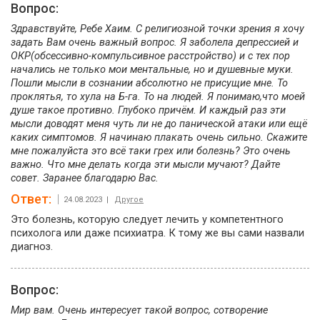
Вопрос:
Здравствуйте, Ребе Хаим. С религиозной точки зрения я хочу
задать Вам очень важный вопрос. Я заболела депрессией и
ОКР(обсессивно-компульсивное расстройство) и с тех пор
начались не только мои ментальные, но и душевные муки.
Пошли мысли в сознании абсолютно не присущие мне. То
проклятья, то хула на Б-га. То на людей. Я понимаю,что моей
душе такое противно. Глубоко причём. И каждый раз эти
мысли доводят меня чуть ли не до панической атаки или ещё
каких симптомов. Я начинаю плакать очень сильно. Скажите
мне пожалуйста это всё таки грех или болезнь? Это очень
важно. Что мне делать когда эти мысли мучают? Дайте
совет. Заранее благодарю Вас.
Ответ:
24.08.2023 |
Другое
Это болезнь, которую следует лечить у компетентного
психолога или даже психиатра. К тому же вы сами назвали
диагноз.
Вопрос:
Мир вам. Очень интересует такой вопрос, сотворение