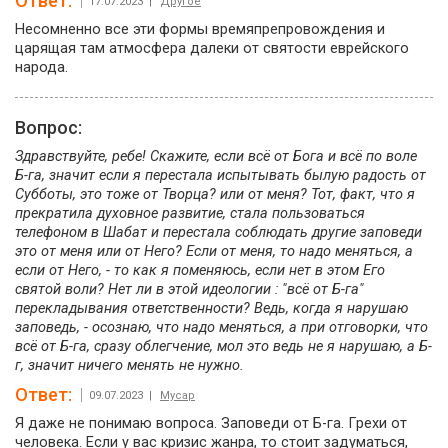
Ответ:
17.07.2023 |
Другое
Несомненно все эти формы времяпрепровождения и
царящая там атмосфера далеки от святости еврейского
народа.
Вопрос:
Здравствуйте, ребе! Скажите, если всё от Бога и всë по воле
Б-га, значит если я перестала испытывать былую радость от
Субботы, это тоже от Творца? или от меня? Тот, факт, что я
прекратила духовное развитие, стала пользоваться
телефоном в Шабат и перестала соблюдать другие заповеди
это от меня или от Него? Если от меня, то надо меняться, а
если от Него, - то как я поменяюсь, если нет в этом Его
святой воли? Нет ли в этой идеологии : "всë от Б-га"
перекладывания ответственности? Ведь, когда я нарушаю
заповедь, - осознаю, что надо меняться, а при отговорки, что
всë от Б-га, сразу облегчение, мол это ведь не я нарушаю, а Б-
г, значит ничего менять не нужно.
Ответ:
09.07.2023 |
Мусар
Я даже не понимаю вопроса. Заповеди от Б-га. Грехи от
человека. Если у вас кризис жанра, то стоит задуматься,