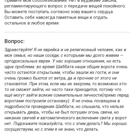
Примите мои соболезнования. Нет в иудаизме закона,
регламентирующего вопрос о передаче вещей покойного.
Вы можете поступать согласно зову вашего сердца.
Оставить себе навсегда памятные вещи и отдать
остальное в любое время.
Вопрос:
Здравствуйте! Я не еврейка и не религиозный человек, как и
моя семья, но наши соседи, с которыми мы долго живем —
ортодоксальные евреи. У нас хорошие отношения, но есть
одна проблема: во время Шаббата наши общие ворота очень
часто остаются открытыми, чтобы зашли их гости, и они
очень громко бьются от ветра, да и прочнее от этого не
становятся. При этом, если мы их закроем, то возможно кто-
то не сможет зайти, но часто таки приходится, потому что
ещё могут зайти всякие сомнительные личности(прямо перед
воротами построили остановку). Я не очень посвящена в
подробности проведения Шаббата, но слышала, что нельзя
открывать дверь, чтобы не был потушен огонь свечи, но
никаких свечей и автоматического включения света у ворот
нет. Подскажите пожалуйста, что с этим делать? Мы хорошо
сосуществуем, но с этим я не знаю, что делать.