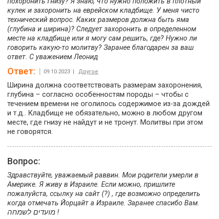
похоронить гнизу? Я знаю, что нужно положить в плотный
кулек и захоронить на еврейском кладбище. У меня чисто
технический вопрос. Каких размеров должна быть яма
(глубина и ширина)? Следует захоронить в определенном
месте на кладбище или я могу сам решить, где? Нужно ли
говорить какую-то молитву? Заранее благодарен за ваш
ответ. С уважением Леонид
Ответ:
09.10.2023 |
Другое
Ширина должна соответствовать размерам захоронения,
глубина – согласно особенностям породы – чтобы с
течением времени не оголилось содержимое из-за дождей
и т.д.. Кладбище не обязательно, можно в любом другом
месте, где гнизу не найдут и не тронут. Молитвы при этом
не говорятся.
Вопрос:
Здравствуйте, уважаемый раввин. Мои родители умерли в
Америке. Я живу в Израиле. Если можно, пришлите
пожалуйста, ссылку на сайт (?) , где возможно определить
когда отмечать Йорцайт а Израиле. Заранее спасибо Вам.
מועדים לשמחה !