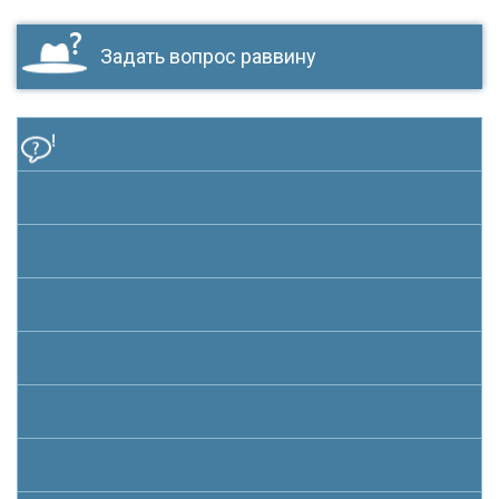
Задать вопрос раввину
Все темы
Толкование писания
Межконфессиональный диалог
Долг умершим
Гиюр
Семейные отношения
Молитва