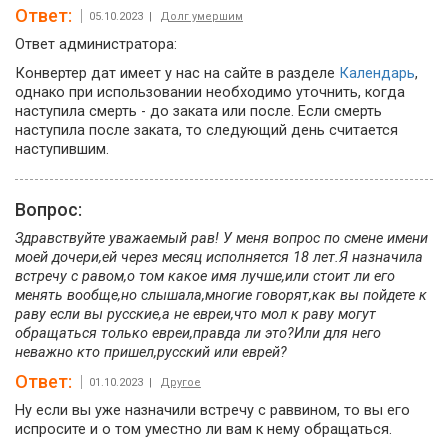
Ответ:
05.10.2023 |
Долг умершим
Ответ администратора:
Конвертер дат имеет у нас на сайте в разделе
Календарь
,
однако при использовании необходимо уточнить, когда
наступила смерть - до заката или после. Если смерть
наступила после заката, то следующий день считается
наступившим.
Вопрос:
Здравствуйте уважаемый рав! У меня вопрос по смене имени
моей дочери,ей через месяц исполняется 18 лет.Я назначила
встречу с равом,о том какое имя лучше,или стоит ли его
менять вообще,но слышала,многие говорят,как вы пойдете к
раву если вы русские,а не евреи,что мол к раву могут
обращаться только евреи,правда ли это?Или для него
неважно кто пришел,русский или еврей?
Ответ:
01.10.2023 |
Другое
Ну если вы уже назначили встречу с раввином, то вы его
испросите и о том уместно ли вам к нему обращаться.