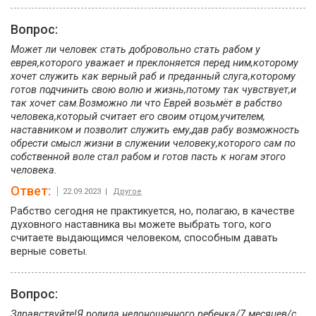
Вопрос:
Может ли человек стать добровольно стать рабом у
еврея,которого уважает и преклоняется перед ним,которому
хочет служить как верный раб и преданный слуга,которому
готов подчинить свою волю и жизнь,потому так чувствует,и
так хочет сам.Возможно ли что Еврей возьмёт в рабство
человека,который считает его своим отцом,учителем,
наставником и позволит служить ему,дав рабу возможность
обрести смысл жизни в служении человеку,которого сам по
собственной воле стал рабом и готов пасть к ногам этого
человека.
Ответ:
22.09.2023 |
Другое
Рабство сегодня не практикуется, но, полагаю, в качестве
духовного наставника вы можете выбрать того, кого
считаете выдающимся человеком, способным давать
верные советы.
Вопрос:
Здравствуйте!Я родила недоношенного ребенка/7 месяцев/с