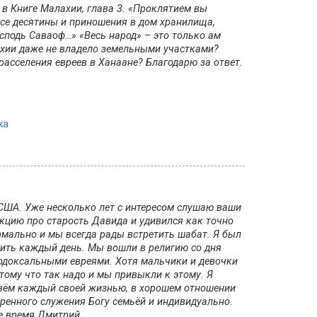
 в Книге Малахии, глава 3. «Проклятием вы
все десятины и приношения в дом хранилища,
сподь Саваоф…» «Весь народ» – это только ам
ахии даже не владело земельными участками?
расселения евреев в Ханаане? Благодарю за ответ.
ка
 США. Уже несколько лет с интересом слушаю ваши
екцию про старость Давида и удивился как точно
рмально и мы всегда рады встретить шабат. Я был
ить каждый день. Мы вошли в религию со дня
ртодоксальными евреями. Хотя мальчики и девочки
тому что так надо и мы привыкли к этому. Я
ивём каждый своей жизнью, в хорошем отношении
кренного служения Богу семьёй и индивидуально.
ше время Дмитрий