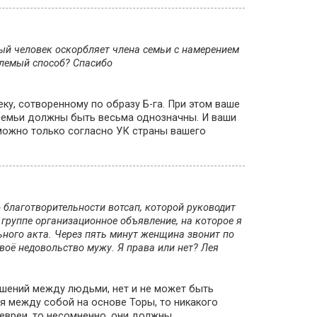
ый человек оскорбляет члена семьи с намерением
млемый способ? Спасибо
ку, сотворенному по образу Б-га. При этом ваше
семьи должны быть весьма однозначны. И ваши
зможно только согласно УК страны вашего
 благотворительности вотсап, которой руководит
группе организационное объявление, на которое я
ного акта. Через пять минут женщина звонит по
воё недовольство мужу. Я права или нет? Лея
ношений между людьми, нет и не может быть
я между собой на основе Торы, то никакого
евреи, то несомненно, они должны