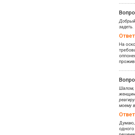
Вопр
Добрый 
задеть.
Ответ
На оско
требов
оппонен
прожив
Вопр
Шалом, 
женщина
реагиру
моему в
Ответ
Думаю, 
одного 
решени