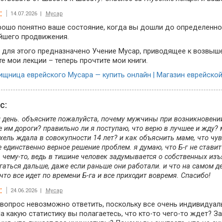
:
14.07.2026 |
Мусар
рошо понятно ваше состояние, когда вы дошли до определенно
йшего продвижения.
 для этого предназначено Учение Мусар, приводящее к возвыш
е мои лекции – теперь прочтите мои книги.
щница еврейского Мусара — купить онлайн | Магазин еврейской 
ос:
день. объясните пожалуйста, почему мужчины при возникновении 
 им дороги? правильно ли я поступаю, что верю в лучшее и жду? м
хель ждала в совокупности 14 лет? и как объяснить маме, что чув
е единственно верное решение проблем. я думаю, что Б-г не ставит
 чему-то, ведь в тишине человек задумывается о собственных изъ
гаться дальше, даже если раньше они работали. и что на самом де
что все идет по времени Б-га и все приходит вовремя. Спасибо!
:
24.06.2026 |
Мусар
вопрос невозможно ответить, поскольку все очень индивидуаль
а какую статистику вы полагаетесь, что кто-то чего-то ждет? З