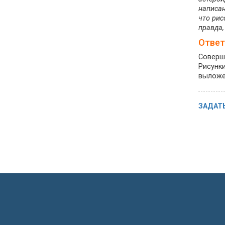
написан
что рис
правда,
Ответ
Соверше
Рисунки
выложен
ЗАДАТ