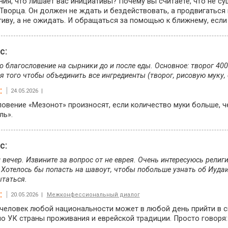
ия, что лишает вас инициативы? Почему вы считаете, что не с
Творца. Он должен не ждать и бездействовать, а продвигаться и
иву, а не ожидать. И обращаться за помощью к ближнему, если
ос:
о благословение на сырники до и после еды. Основное: творог 400
я того чтобы объединить все ингредиенты (творог, рисовую муку, с
:
24.05.2026 |
овение «Мезонот» произносят, если количество муки больше, ч
ль».
ос:
вечер. Извините за вопрос от не еврея. Очень интересуюсь рели
 Хотелось бы попасть на шавоут, чтобы побольше узнать об Иудаи
таться.
:
20.05.2026 |
Межконфессиональный диалог
еловек любой национальности может в любой день прийти в син
о УК страны проживания и еврейской традиции. Просто говоря: