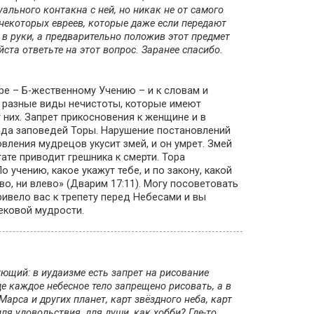
уального контакна с ней, но никак не от самого
некоторых евреев, которые даже если передают
 в руки, а предварительно положив этот предмет
та ответьте на этот вопрос. Заранее спасибо.
ре – Б-жественному Учению – и к словам и
е разные виды нечистоты, которые имеют
них. Запрет прикосновения к женщине и в
рада заповедей Торы. Нарушение постановлений
вления мудрецов укусит змей, и он умрет. Змей
ате приводит грешника к смерти. Тора
учению, какое укажут тебе, и по закону, какой
аво, ни влево» (Дварим 17:11). Могу посоветовать
ивело вас к трепету перед Небесами и вы
ековой мудрости.
ющий: в иудаизме есть запрет на рисование
де каждое небесное тело запрещено рисовать, а в
арса и других планет, карт звёздного неба, карт
ля удовольствия, для души, как хобби? Где-то