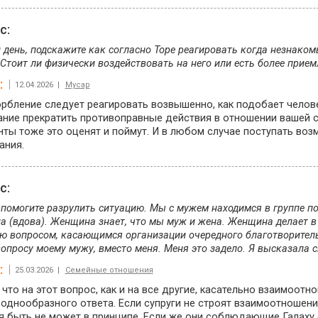
ос:
день, подскажите как согласно Торе реагировать когда незнаком
 Стоит ли физически воздействовать на него или есть более прие
:
12.04.2026 |
Мусар
рбление следует реагировать возвышенно, как подобает челове
ание прекратить противоправные действия в отношении вашей 
ты тоже это оценят и поймут. И в любом случае поступать во
ания.
ос:
помогите разрулить ситуацию. Мы с мужем находимся в группе по
 (вдова). Женщина знает, что мы муж и жена. Женщина делает в 
ю вопросом, касающимся организации очередного благотворитель
опросу моему мужу, вместо меня. Меня это задело. Я высказала с
:
25.03.2026 |
Семейные отношения
что на этот вопрос, как и на все другие, касательно взаимоот
однообразного ответа. Если супруги не строят взаимоотношени
я быть не может в принципе. Если же они соблюдающие Галаху 