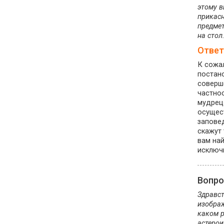
этому в
прикасн
предмет
на стол
Ответ
К сожал
постан
соверш
частнос
мудрецо
осущест
заповед
скажут 
вам най
исключи
Вопр
Здравст
изображ
каком р
астерои