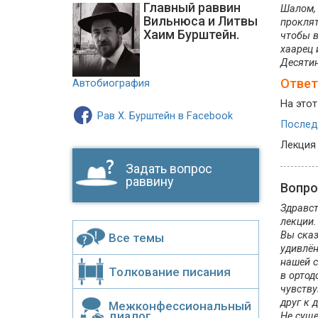
Главный раввин
Шалом, 
Вильнюса и Литвы
проклят
Хаим Бурштейн.
чтобы в
хаарец 
Десятин
Ответ
Автобиография
На этот
Рав Х. Бурштейн в Facebook
Последн
Лекция
Задать вопрос
раввину
Вопр
Здравст
лекции.
Вы сказ
Все темы
удивлён
нашей с
Толкование писания
в ортод
чувству
друг к 
Межконфессиональный
диалог
Не суще