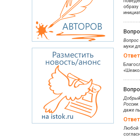
поведен
образу 
инициат
Вопр
Вопрос 
муки дл
Ответ
Благосл
«Шеако
Вопр
Добрый 
России.
даже пы
Ответ
Любой ч
согласн