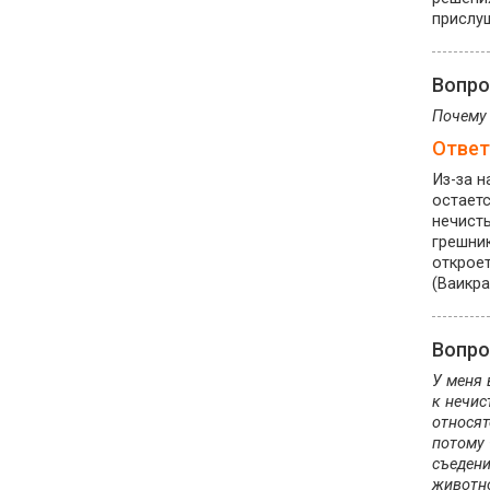
прислуш
Вопр
Почему 
Ответ
Из-за н
остаетс
нечист
грешник
откроет
(Ваикра 
Вопр
У меня 
к нечис
относят
потому 
съедени
животно