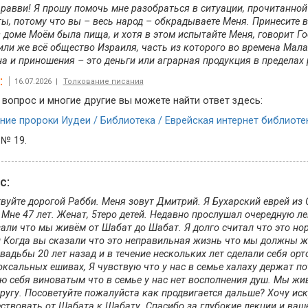
равви! Я прошу помочь мне разобраться в ситуации, прочитанной
ы, потому что вы – весь народ – обкрадываете Меня. Принесите 
 доме Моём была пища, и хотя в этом испытайте Меня, говорит Го
или же всё общество Израиля, часть из которого во времена Мал
а и приношения – это деньги или аграрная продукция в пределах 
:
16.07.2026 |
Толкование писания
 вопрос и многие другие вы можете найти ответ здесь:
ие пророки Иудеи / Библиотека / Еврейская интернет библиоте
 № 19.
ос:
вуйте дорогой Рабби. Меня зовут Дмитрий. Я Бухарский еврей из
 Мне 47 лет. Женат, 5теро детей. Недавно прослушал очередную л
али что мы живём от Шабат до Шабат. Я долго считал что это но
 Когда вы сказали что это неправильная жизнь что мы должны ж
вадьбы 20 лет назад и в течение нескольких лет сделали себя о
оксальных ешивах, Я чувствую что у нас в семье халаху держат по
ю себя виноватым что в семье у нас нет восполнения душ. Мы ж
другу. Посоветуйте пожалуйста как продвигается дальше? Хочу ис
ствовать от Шабата к Шабату. Спасибо за глубокие лекции и ва