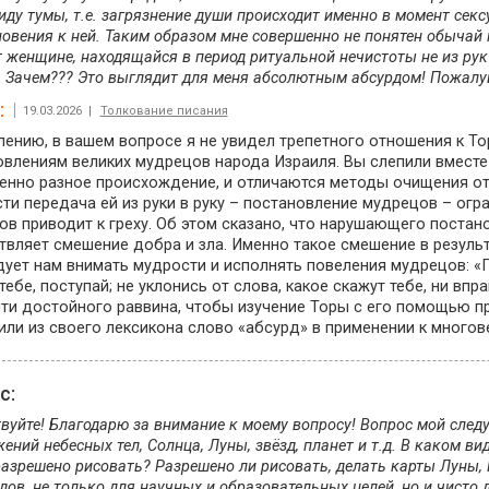
иду тумы, т.е. загрязнение души происходит именно в момент секс
овения к ней. Таким образом мне совершенно не понятен обычай 
 женщине, находящайся в период ритуальной нечистоты не из рук
. Зачем??? Это выглядит для меня абсолютным абсурдом! Пожалуйс
:
19.03.2026 |
Толкование писания
ению, в вашем вопросе я не увидел трепетного отношения к То
овлениям великих мудрецов народа Израиля. Вы слепили вмест
енно разное происхождение, и отличаются методы очищения от 
ти передача ей из руки в руку – постановление мудрецов – ог
в приводит к греху. Об этом сказано, что нарушающего постано
вляет смешение добра и зла. Именно такое смешение в результ
ует нам внимать мудрости и исполнять повеления мудрецов: «По 
тебе, поступай; не уклонись от слова, какое скажут тебе, ни впр
ти достойного раввина, чтобы изучение Торы с его помощью пр
ли из своего лексикона слово «абсурд» в применении к многов
ос:
вуйте! Благодарю за внимание к моему вопросу! Вопрос мой следу
ений небесных тел, Солнца, Луны, звёзд, планет и т.д. В каком ви
азрешено рисовать? Разрешено ли рисовать, делать карты Луны, М
дов, не только для научных и образовательных целей, но и чисто д