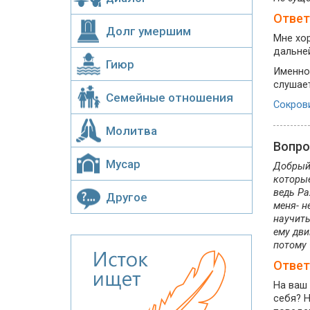
Ответ
Долг умершим
Мне хо
дальне
Гиюр
Именно
слушает
Семейные отношения
Сокрови
Молитва
Вопр
Мусар
Добрый 
которые
ведь Ра
Другое
меня- н
научить
ему дви
потому 
Ответ
На ваш 
себя? Н