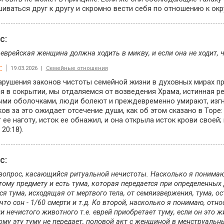
иваться друг к другу и скромно вести себя по отношению к о
ос:
еврейская женщина должна ходить в микву, и если она не ходит, 
:
19.03.2026 |
Семейные отношения
арушения законов чистоты семейной жизни в духовных мирах п
я в сокрытии, мы отдаляемся от возведения Храма, истинная р
ыми оболочками, люди болеют и преждевременно умирают, изгн
ов за это ожидает отсечение души, как об этом сказано в Торе
 ее наготу, исток ее обнажил, и она открыла исток крови своей
20:18).
ос:
вопрос, касающийся ритуальной нечистоты. Насколько я понимаю
тому предмету и есть тума, которая передается при определенных
ся тума, исходящая от мертвого тела, от семяизвержения, тума, о
что сон - 1/60 смерти и т.д. Ко второй, насколько я понимаю, от
и нечистого животного т.е. еврей приобретает туму, если он это 
му эту туму не передает, половой акт с женщиной в менструальны