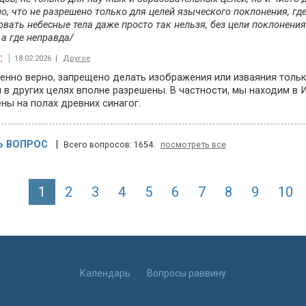
о, что не разрешено только для целей языческого поклонения, где
овать небесные тела даже просто так нельзя, без цели поклонения
 а где неправда/
:
18.02.2026 |
Другое
нно верно, запрещено делать изображения или изваяния только
 в других целях вполне разрешены. В частности, мы находим в
ы на полах древних синагог.
Ь ВОПРОС
|
Всего вопросов: 1654.
посмотреть все
1
2
3
4
5
6
7
8
9
10
Календарь
Вопросы раввину