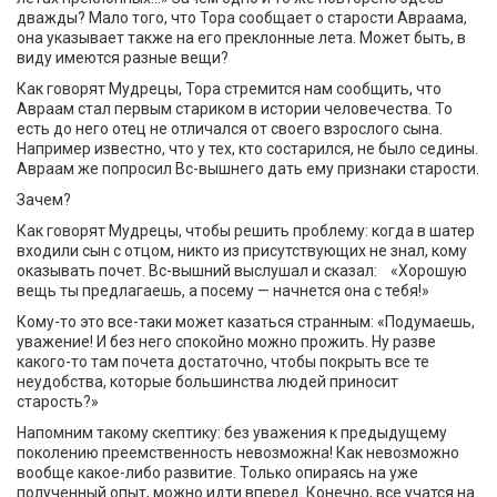
дважды? Мало того, что Тора сообщает о старости Авраама,
она указывает также на его преклонные лета. Может быть, в
виду имеются разные вещи?
Как говорят Мудрецы, Тора стремится нам сообщить, что
Авраам стал первым стариком в истории человечества. То
есть до него отец не отличался от своего взрослого сына.
Например известно, что у тех, кто состарился, не было седины.
Авраам же попросил Вс-вышнего дать ему признаки старости.
Зачем?
Как говорят Мудрецы, чтобы решить проблему: когда в шатер
входили сын с отцом, никто из присутствующих не знал, кому
оказывать почет. Вс-вышний выслушал и сказал: «Хорошую
вещь ты предлагаешь, а посему — начнется она с тебя!»
Кому-то это все-таки может казаться странным: «Подумаешь,
уважение! И без него спокойно можно прожить. Ну разве
какого-то там почета достаточно, чтобы покрыть все те
неудобства, которые большинства людей приносит
старость?»
Напомним такому скептику: без уважения к предыдущему
поколению преемственность невозможна! Как невозможно
вообще какое-либо развитие. Только опираясь на уже
полученный опыт, можно идти вперед. Конечно, все учатся на