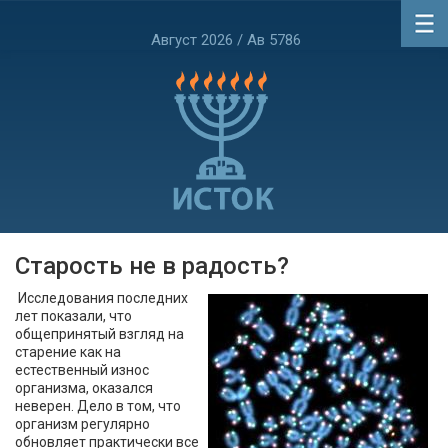
Август 2026 / Ав 5786
Старость не в радость?
Исследования последних
лет показали, что
общепринятый взгляд на
старение как на
естественный износ
организма, оказался
неверен. Дело в том, что
организм регулярно
обновляет практически все