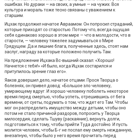
ошибках. Но дураки — на своих, а умные — на чужих. Вся
культура и мораль тоже тесно связаны с уважением к
старшим.
Ицхак продолжил начатое Авраамом. Он попросил страданий,
которые приходят со старостью. Потому что, всегда ощущая
себя одинаково хорошо в этом мире — что в молодости, что в
старости, — человеку тяжелее задумываться о Мире
Грядущем. Да и лишние блага, полученные здесь, стоят нам
заслуг, награду за которые положено получить Там.
На предложение Ицхака Вс-вышний сказал: «Хорошо!
Начнется с тебя!» «И было, когда Ицхак состарился и
притупилось зрение глаз его».
Яаков довершил дело, начатое отцами. Прося Творца о
болезнях, он привел довод: «Большое зло человеку,
умирающему вдруг. И хорошо человеку поболеть некоторое
время перед смертью, чтобы успеть, отрешившись от бега
времени, от суеты, подумать о том, что ждет его Там. Чтобы
мог он распределить имущество между детьми, чтобы оно
потом не стало причиной раздоров, попросить у Творца
милосердия, сделать Тшуву (раскаяние), вернуть долги,
подготовиться к тому, чтобы прийти Туда достойно. И пусть
молится человек, чтобы Б-г не послал ему смерть нежданную,
внезапную, чтобы было у него время прочитать перед