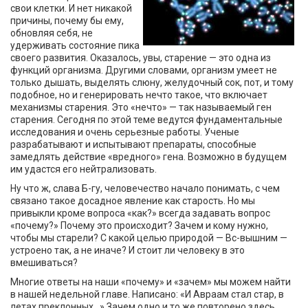
свои клетки. И нет никакой
причины, почему бы ему,
обновляя себя, не
удерживать состояние пика
своего развития. Оказалось, увы, старение — это одна из
функций организма. Другими словами, организм умеет не
только дышать, выделять слюну, желудочный сок, пот, и тому
подобное, но и генерировать нечто такое, что включает
механизмы старения. Это «нечто» — так называемый ген
старения. Сегодня по этой теме ведутся фундаментальные
исследования и очень серьезные работы. Ученые
разрабатывают и испытывают препараты, способные
замедлять действие «вредного» гена. Возможно в будущем
им удастся его нейтрализовать.
Ну что ж, слава Б-гу, человечество начало понимать, с чем
связано такое досадное явление как старость. Но мы
привыкли кроме вопроса «как?» всегда задавать вопрос
«почему?» Почему это происходит? Зачем и кому нужно,
чтобы мы старели? С какой целью природой — Вс-вышним —
устроено так, а не иначе? И стоит ли человеку в это
вмешиваться?
Многие ответы на наши «почему» и «зачем» мы можем найти
в нашей недельной главе. Написано: «И Авраам стал стар, в
летах преклонных...» Зачем одно и то же повторено здесь