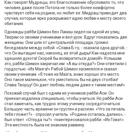
Как говорят Мудрецы, это благословение обусловило то, что
человек даже после Потопа не только более комфортно
чувствует себя на родине, но любит ее. Мидраш приводит два
случая, которые ярко раскрывают идею любви к месту своего
обитания.
Однажды рабби Шимон бен Лакиш сидел на одной из улиц
Тверии со своими учениками и вел урок. Вдруг показались две
женщины. Они шли от центральной площади, громко
беседовали между собой. «Слава Б-гу, - сказала одна другой, -
что Он вытащил нас, наконец, из этой дыры! Как надоела мне
здешняя духота! Скорей бы возвратиться домой!» Услышав
это, рабби Шимон закричал им: «А вы откуда?» Они ответили с
гордостью: «Из Мазга!» Рабой Шимон засмеялся и сказал
своим ученикам: «Я тоже из Мазга, знаю хорошо это место.
Оно такое маленькое, что уместилось бы на двух столбах!
Слава Творцу! Он дает любовь людям даже к таким местам!»
Похожий случай был с одним из учеников рабби Аси. Он
приехал издалека специально, чтобы учиться. Но рабби Аси
стал замечать, как трудно этому ученику сосредоточиться.
Большую часть времени он грустен и рассеян. «Что за печаль
тебя гложет?» - спросил учитель. «Родина осталась далеко», -
был ответ. «Откуда ты?» -поинтересовался рабби. «Из Говат».
Эта местность была не знакома раввину.