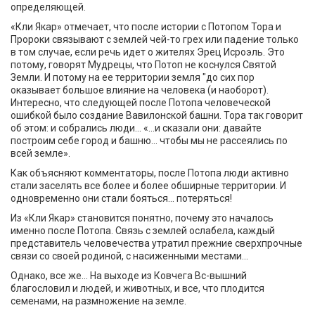
определяющей.
«Кли Якар» отмечает, что после истории с Потопом Тора и
Пророки связывают с землей чей-то грех или падение только
в том случае, если речь идет о жителях Эрец Исроэль. Это
потому, говорят Мудрецы, что Потоп не коснулся Святой
Земли. И потому на ее территории земля "до сих пор
оказывает большое влияние на человека (и наоборот).
Интересно, что следующей после Потопа человеческой
ошибкой было создание Вавилонской башни. Тора так говорит
об этом: и собрались люди... «...и сказали они: давайте
построим себе город и башню... чтобы мы не рассеялись по
всей земле».
Как объясняют комментаторы, после Потопа люди активно
стали заселять все более и более обширные территории. И
одновременно они стали бояться... потеряться!
Из «Кли Якар» становится понятно, почему это началось
именно после Потопа. Связь с землей ослабела, каждый
представитель человечества утратил прежние сверхпрочные
связи со своей родиной, с насиженными местами...
Однако, все же... На выходе из Ковчега Вс-вышний
благословил и людей, и животных, и все, что плодится
семенами, на размножение на земле.