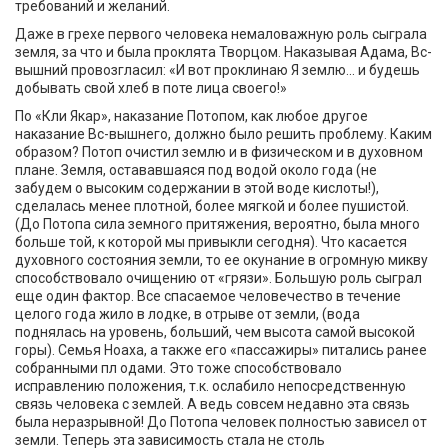
требований и желаний.
Даже в грехе первого человека немаловажную роль сыграла
земля, за что и была проклята Творцом. Наказывая Адама, Вс-
вышний провозгласил: «И вот проклинаю Я землю... и будешь
добывать свой хлеб в поте лица своего!»
По «Кли Якар», наказание Потопом, как любое другое
наказание Вс-вышнего, должно было решить проблему. Каким
образом? Потоп очистил землю и в физическом и в духовном
плане. Земля, остававшаяся под водой около года (не
забудем о высоким содержании в этой воде кислоты!),
сделалась менее плотной, более мягкой и более пушистой.
(До Потопа сила земного притяжения, вероятно, была много
больше той, к которой мы привыкли сегодня). Что касается
духовного состояния земли, то ее окунание в огромную микву
способствовало очищению от «грязи». Большую роль сыграл
еще один фактор. Все спасаемое человечество в течение
целого года жило в лодке, в отрыве от земли, (вода
поднялась на уровень, больший, чем высота самой высокой
горы). Семья Ноаха, а также его «пассажиры» питались ранее
собранными пл одами. Это тоже способствовало
исправлению положения, т.к. ослабило непосредственную
связь человека с землей. А ведь совсем недавно эта связь
была неразрывной! До Потопа человек полностью зависел от
земли. Теперь эта зависимость стала не столь