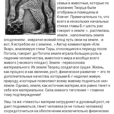
семьи и животные, которые по
указанию Творца были
отобраны и помещены в
Ковчег. Примечательно то, что
всего в нескольких начальных
стихах главы Б-г шесть раз
говорит о земле: «...растлилась
земля... наполнилась земля
злодеянием... извратил всякий плод путь свои на земле... и
вот, Я истреблю их с землею...» Автор комментария «Кли
Якар», анализируя стихи Торы, относящиеся к периоду после
Потопа, говорит: до Потопа земля играла большую роль в
падении человечества, животного мира и вообще всего
живого («всякого плода»). Земля - первооснова
материального. Из земли Творец создал все сущее. Жизнь,
как процесс и как явление, рост, физическое развитие — это те
дополнительные качества, которыми Б-г наделил живую
природу, и которые позволяют всему живому подняться «из»
земли. Однако, земля, как источник материи, все равно тянет к
себе все материальное. Сила земного тяготения — главное
тому подтверждение!
Увы, та же «тяжесть» материи затрудняет и духовный рост, не
дает подниматься, тянет человека (и не только человека)
сосредоточиться на обеспечении исключительно физических