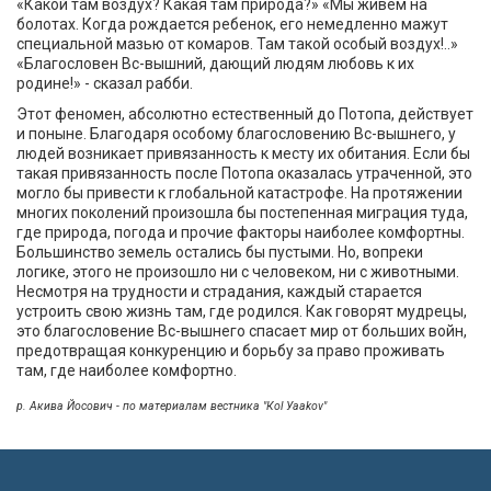
«Какой там воздух? Какая там природа?» «Мы живем на
болотах. Когда рождается ребенок, его немедленно мажут
специальной мазью от комаров. Там такой особый воздух!..»
«Благословен Вс-вышний, дающий людям любовь к их
родине!» - сказал рабби.
Этот феномен, абсолютно естественный до Потопа, действует
и поныне. Благодаря особому благословению Вс-вышнего, у
людей возникает привязанность к месту их обитания. Если бы
такая привязанность после Потопа оказалась утраченной, это
могло бы привести к глобальной катастрофе. На протяжении
многих поколений произошла бы постепенная миграция туда,
где природа, погода и прочие факторы наиболее комфортны.
Большинство земель остались бы пустыми. Но, вопреки
логике, этого не произошло ни с человеком, ни с животными.
Несмотря на трудности и страдания, каждый старается
устроить свою жизнь там, где родился. Как говорят мудрецы,
это благословение Вс-вышнего спасает мир от больших войн,
предотвращая конкуренцию и борьбу за право проживать
там, где наиболее комфортно.
р. Акива Йосович - по материалам вестника "Кol Уaakov"